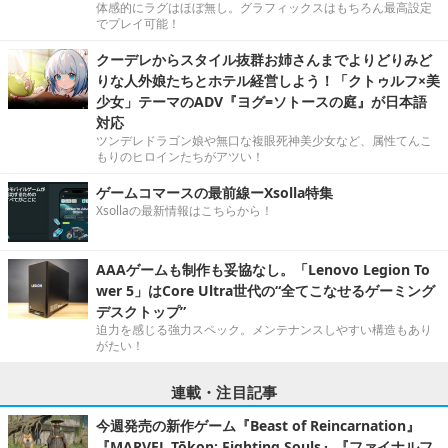
体感的にラグはほぼ無し。グラフィックスはもちろん最高設定
でプレイ可能！
クーデレからスタイル抜群お姉さんまでよりどりみど
りな人外娘たちとホテル経営しよう！「クトゥルフ×美
少女」テーマのADV『ヨグ=ソトースの庭』が日本語
対応
ツンデレドラゴン娘や無口な複眼死神美少女など、属性てんこ
もりのヒロインたちがアツい！
ゲームコマースの最前線ーXsolla特集
Xsollaの最新情報はこちらから！
AAAゲームも制作も妥協なし。「Lenovo Legion To
wer 5」はCore Ultra世代の“全てこなせるゲーミング
デスクトップ”
迫力を感じる強力スペック。メンテナンスしやすい構造もあり
がたい！
連載・注目記事
今週発売の新作ゲーム『Beast of Reincarnation』
『MARVEL Tōkon: Fighting Souls』『ファイナルフ