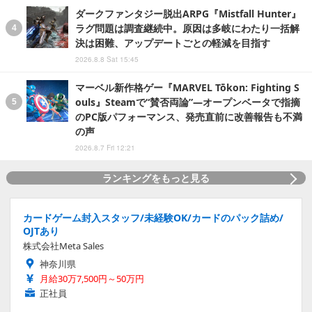
ダークファンタジー脱出ARPG『Mistfall Hunter』
ラグ問題は調査継続中。原因は多岐にわたり一括解
決は困難、アップデートごとの軽減を目指す
2026.8.8 Sat 15:45
マーベル新作格ゲー『MARVEL Tōkon: Fighting S
ouls』Steamで“賛否両論”―オープンベータで指摘
のPC版パフォーマンス、発売直前に改善報告も不満
の声
2026.8.7 Fri 12:21
ランキングをもっと見る
カードゲーム封入スタッフ/未経験OK/カードのパック詰め/
OJTあり
株式会社Meta Sales
神奈川県
月給30万7,500円～50万円
正社員