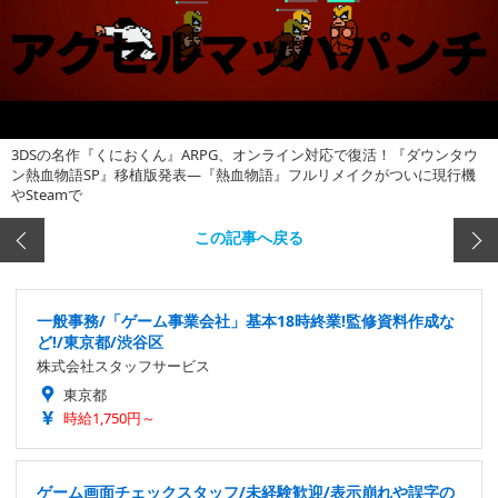
3DSの名作『くにおくん』ARPG、オンライン対応で復活！『ダウンタウ
ン熱血物語SP』移植版発表―『熱血物語』フルリメイクがついに現行機
やSteamで
この記事へ戻る
一般事務/「ゲーム事業会社」基本18時終業!監修資料作成な
ど!/東京都/渋谷区
株式会社スタッフサービス
東京都
時給1,750円～
ゲーム画面チェックスタッフ/未経験歓迎/表示崩れや誤字の