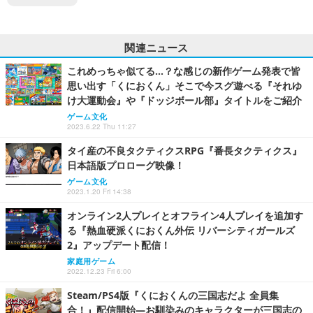
関連ニュース
これめっちゃ似てる…？な感じの新作ゲーム発表で皆
思い出す「くにおくん」そこで今スグ遊べる『それゆ
け大運動会』や『ドッジボール部』タイトルをご紹介
ゲーム文化
2023.6.22 Thu 11:27
タイ産の不良タクティクスRPG『番長タクティクス』
日本語版プロローグ映像！
ゲーム文化
2023.1.20 Fri 14:38
オンライン2人プレイとオフライン4人プレイを追加す
る『熱血硬派くにおくん外伝 リバーシティガールズ
2』アップデート配信！
家庭用ゲーム
2022.12.23 Fri 6:00
Steam/PS4版『くにおくんの三国志だよ 全員集
合！』配信開始―お馴染みのキャラクターが三国志の