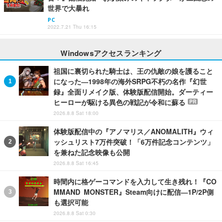
世界で大暴れ
PC
2022.7.21 Thu 16:15
Windowsアクセスランキング
祖国に裏切られた騎士は、王の仇敵の娘を護ること
になった―1998年の海外SRPG不朽の名作『幻世
録』全面リメイク版、体験版配信開始。ダーティー
ヒーローが駆ける異色の戦記が令和に蘇る
PR
2026.8.8 Sat 18:00
体験版配信中の『アノマリス／ANOMALITH』ウィ
ッシュリスト7万件突破！「6万件記念コンテンツ」
を兼ねた記念映像も公開
2026.8.8 Sat 16:45
時間内に格ゲーコマンドを入力して生き残れ！『CO
MMAND MONSTER』Steam向けに配信―1P/2P側
も選択可能
2026.8.8 Sat 0:30