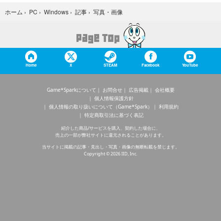
写真・画像
ホーム
›
PC
›
Windows
›
記事
›
Home
X
STEAM
Facebook
YouTube
Game*Sparkについて
お問合せ
広告掲載
会社概要
個人情報保護方針
個人情報の取り扱いについて（Game*Spark）
利用規約
特定商取引法に基づく表記
紹介した商品/サービスを購入、契約した場合に、
売上の一部が弊社サイトに還元されることがあります。
当サイトに掲載の記事・見出し・写真・画像の無断転載を禁じます。
Copyright © 2026 IID, Inc.