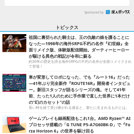
Sponsored by
トピックス
祖国に裏切られた騎士は、王の仇敵の娘を護ることに
なった―1998年の海外SRPG不朽の名作『幻世録』全
面リメイク版、体験版配信開始。ダーティーヒーロー
が駆ける異色の戦記が令和に蘇る
約30年の歴史を誇る海外SRPGの不朽の名作が全面リメイクされ
て登場！
車が変形してロボになった、でも『ルート16』だった
―41年ぶり完全新作『ROUTE16R』開発者インタビュ
ー。新旧スタッフが語るシリーズの魂。そして41年
前、たった1人のために手作業で直した世界に1本だけ
の“幻のカセット”の話
長い時を経て受け継がれる過去と、新たに生まれるものとは。
ゲームプレイも録画配信もこれ1台。AMD Ryzen™ AI
プロセッサ搭載の「G TUNE P5-A7G60BK-D」で『Fo
rza Horizon 6』の世界を駆け回る