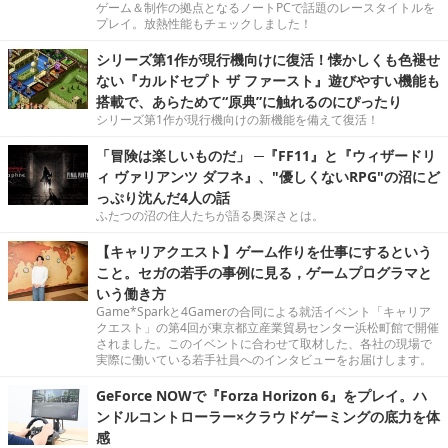
ゲーム＆制作の拠点となるノートPCで話題のレースタイトルを
プレイ。放熱性能もチェックしました！
シリーズ第1作が現行機向けに復活！懐かしくも色褪せ
ない『カルドセプト ザ ファースト』遊びやすい機能も
搭載で、あらためて“原典”に触れるのにぴったり
シリーズ第1作が現行機向けの新機能を備えて復活！
「冒険は楽しいものだ」 ─『FF11』と『ウィザードリ
ィ ヴァリアンツ ダフネ』、"優しくないRPG"の沼にど
っぷり沈んだ4人の話
ふたつの沼の住人たちが語る奥深さとは。
【キャリアクエスト】ゲーム作りを仕事にするという
こと。セガの若手の事例に見る，ゲームプログラマと
いう働き方
Game*Sparkと4Gamerの合同による就活イベント「キャリア
クエスト」の第4回が東京都立産業貿易センター浜松町館で開催
されました。このイベントに合わせて取材した、各社の現場で
実際に働いている若手社員へのインタビューをお届けします。
GeForce NOWで『Forza Horizon 6』をプレイ。ハ
ンドルコントローラー×クラウドゲーミングの底力を体
感