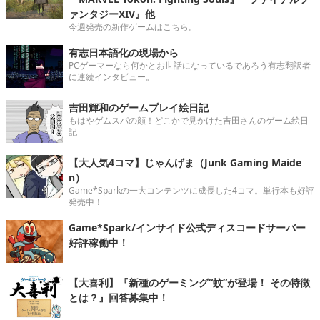
ァンタジーXIV』他
今週発売の新作ゲームはこちら。
有志日本語化の現場から
PCゲーマーなら何かとお世話になっているであろう有志翻訳者
に連続インタビュー。
吉田輝和のゲームプレイ絵日記
もはやゲムスパの顔！どこかで見かけた吉田さんのゲーム絵日
記
【大人気4コマ】じゃんげま（Junk Gaming Maide
n）
Game*Sparkの一大コンテンツに成長した4コマ。単行本も好評
発売中！
Game*Spark/インサイド公式ディスコードサーバー
好評稼働中！
【大喜利】『新種のゲーミング“蚊”が登場！ その特徴
とは？』回答募集中！