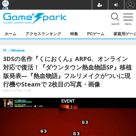
search
menu
ホーム
アクセスランキング
特集
PCゲーム
家庭用ゲー
PC
Windows
3DSの名作『くにおくん』ARPG、オンライン
対応で復活！『ダウンタウン熱血物語SP』移植
版発表―『熱血物語』フルリメイクがついに現
行機やSteamで 2枚目の写真・画像
2023.7.6 Thu 11:25