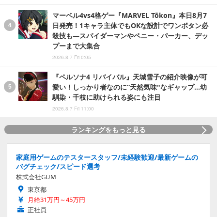
マーベル4vs4格ゲー『MARVEL Tōkon』本日8月7
日発売！1キャラ主体でもOKな設計でワンボタン必
殺技も―スパイダーマンやペニー・パーカー、デッ
プーまで大集合
2026.8.7 Fri 0:05
『ペルソナ4 リバイバル』天城雪子の紹介映像が可
愛い！しっかり者なのに“天然気味"なギャップ…幼
馴染・千枝に助けられる姿にも注目
2026.8.7 Fri 11:00
ランキングをもっと見る
家庭用ゲームのテスタースタッフ/未経験歓迎/最新ゲームの
バグチェック/スピード選考
株式会社GUM
東京都
月給31万円～45万円
正社員