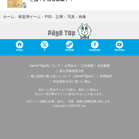
写真・画像
ホーム
›
家庭用ゲーム
›
PS5
›
記事
›
Home
X
STEAM
Facebook
YouTube
Game*Sparkについて
お問合せ
広告掲載
会社概要
個人情報保護方針
個人情報の取り扱いについて（Game*Spark）
利用規約
特定商取引法に基づく表記
紹介した商品/サービスを購入、契約した場合に、
売上の一部が弊社サイトに還元されることがあります。
当サイトに掲載の記事・見出し・写真・画像の無断転載を禁じます。
Copyright © 2026 IID, Inc.