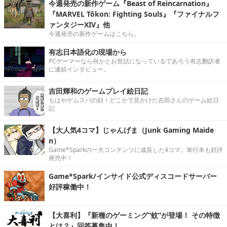
今週発売の新作ゲーム『Beast of Reincarnation』
『MARVEL Tōkon: Fighting Souls』『ファイナルフ
ァンタジーXIV』他
今週発売の新作ゲームはこちら。
有志日本語化の現場から
PCゲーマーなら何かとお世話になっているであろう有志翻訳者
に連続インタビュー。
吉田輝和のゲームプレイ絵日記
もはやゲムスパの顔！どこかで見かけた吉田さんのゲーム絵日
記
【大人気4コマ】じゃんげま（Junk Gaming Maide
n）
Game*Sparkの一大コンテンツに成長した4コマ。単行本も好評
発売中！
Game*Spark/インサイド公式ディスコードサーバー
好評稼働中！
【大喜利】『新種のゲーミング“蚊”が登場！ その特徴
とは？』回答募集中！