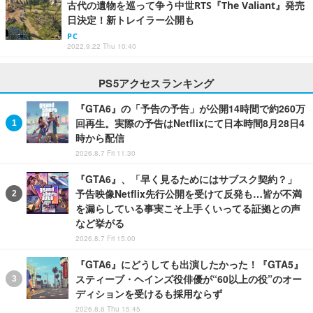
古代の遺物を巡って争う中世RTS『The Valiant』発売
日決定！新トレイラー公開も
PC
2022.9.22 Thu 10:40
PS5アクセスランキング
『GTA6』の「予告の予告」が公開14時間で約260万
回再生。実際の予告はNetflixにて日本時間8月28日4
時から配信
2026.8.7 Fri 11:30
『GTA6』、「早く見るためにはサブスク契約？」
予告映像Netflix先行公開を受けて反発も…皆が不満
を漏らしている事実こそ上手くいってる証拠との声
など挙がる
2026.8.7 Fri 15:00
『GTA6』にどうしても出演したかった！『GTA5』
スティーブ・ヘインズ役俳優が“60以上の役”のオー
ディションを受けるも採用ならず
2026.8.6 Thu 15:45