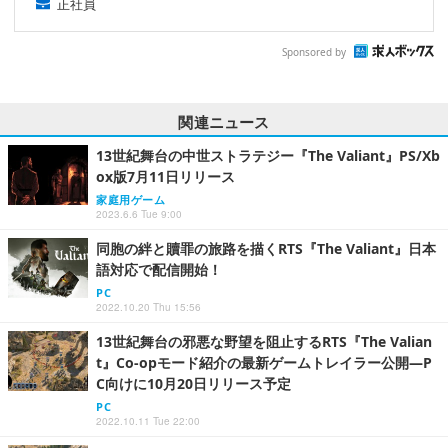
正社員
Sponsored by
関連ニュース
13世紀舞台の中世ストラテジー『The Valiant』PS/Xb
ox版7月11日リリース
家庭用ゲーム
2023.6.6 Tue 9:00
同胞の絆と贖罪の旅路を描くRTS『The Valiant』日本
語対応で配信開始！
PC
2022.10.20 Thu 15:56
13世紀舞台の邪悪な野望を阻止するRTS『The Valian
t』Co-opモード紹介の最新ゲームトレイラー公開―P
C向けに10月20日リリース予定
PC
2022.10.11 Tue 22:00