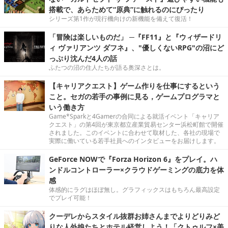
搭載で、あらためて“原典”に触れるのにぴったり
シリーズ第1作が現行機向けの新機能を備えて復活！
「冒険は楽しいものだ」 ─『FF11』と『ウィザードリ
ィ ヴァリアンツ ダフネ』、"優しくないRPG"の沼にど
っぷり沈んだ4人の話
ふたつの沼の住人たちが語る奥深さとは。
【キャリアクエスト】ゲーム作りを仕事にするという
こと。セガの若手の事例に見る，ゲームプログラマと
いう働き方
Game*Sparkと4Gamerの合同による就活イベント「キャリア
クエスト」の第4回が東京都立産業貿易センター浜松町館で開催
されました。このイベントに合わせて取材した、各社の現場で
実際に働いている若手社員へのインタビューをお届けします。
GeForce NOWで『Forza Horizon 6』をプレイ。ハ
ンドルコントローラー×クラウドゲーミングの底力を体
感
体感的にラグはほぼ無し。グラフィックスはもちろん最高設定
でプレイ可能！
クーデレからスタイル抜群お姉さんまでよりどりみど
りな人外娘たちとホテル経営しよう！「クトゥルフ×美