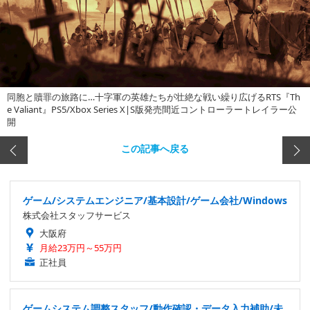
同胞と贖罪の旅路に…十字軍の英雄たちが壮絶な戦い繰り広げるRTS『Th
e Valiant』PS5/Xbox Series X|S版発売間近コントローラートレイラー公
開
この記事へ戻る
ゲーム/システムエンジニア/基本設計/ゲーム会社/Windows
株式会社スタッフサービス
大阪府
月給23万円～55万円
正社員
ゲームシステム調整スタッフ/動作確認・データ入力補助/未