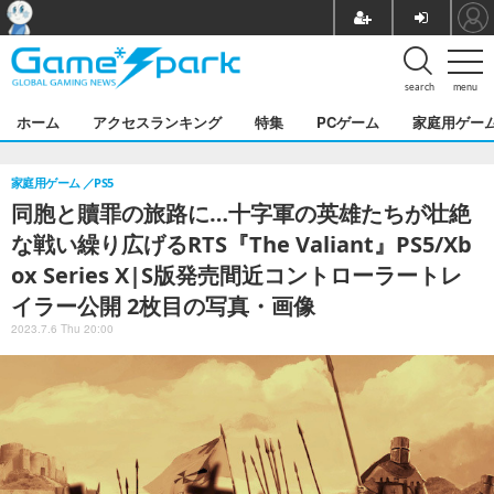
search
menu
ホーム
アクセスランキング
特集
PCゲーム
家庭用ゲー
家庭用ゲーム
PS5
同胞と贖罪の旅路に…十字軍の英雄たちが壮絶
な戦い繰り広げるRTS『The Valiant』PS5/Xb
ox Series X|S版発売間近コントローラートレ
イラー公開 2枚目の写真・画像
2023.7.6 Thu 20:00