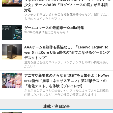
少女」テーマのADV『ヨグ=ソトースの庭』が日本語
対応
ツンデレドラゴン娘や無口な複眼死神美少女など、属性てんこ
もりのヒロインたちがアツい！
ゲームコマースの最前線ーXsolla特集
Xsollaの最新情報はこちらから！
AAAゲームも制作も妥協なし。「Lenovo Legion To
wer 5」はCore Ultra世代の“全てこなせるゲーミング
デスクトップ”
迫力を感じる強力スペック。メンテナンスしやすい構造もあり
がたい！
アニマや新要素のさらなる“進化”を目撃せよ！HoYov
erse新作『崩壊：ネクサスアニマ』第2回βテストの
「進化テスト」を体験【プレイレポ】
さまざまなアニマとの出会いや、スキルによってさらに戦略性
が増したバトルなど、本作の注目の要素に迫ります！
連載・注目記事