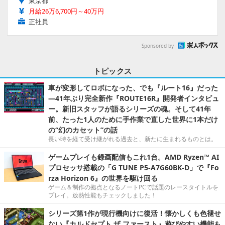
東京都
月給26万6,700円～40万円
正社員
Sponsored by
トピックス
車が変形してロボになった、でも『ルート16』だった
―41年ぶり完全新作『ROUTE16R』開発者インタビュ
ー。新旧スタッフが語るシリーズの魂。そして41年
前、たった1人のために手作業で直した世界に1本だけ
の“幻のカセット”の話
長い時を経て受け継がれる過去と、新たに生まれるものとは。
ゲームプレイも録画配信もこれ1台。AMD Ryzen™ AI
プロセッサ搭載の「G TUNE P5-A7G60BK-D」で『Fo
rza Horizon 6』の世界を駆け回る
ゲーム＆制作の拠点となるノートPCで話題のレースタイトルを
プレイ。放熱性能もチェックしました！
シリーズ第1作が現行機向けに復活！懐かしくも色褪せ
ない『カルドセプト ザ ファースト』遊びやすい機能も