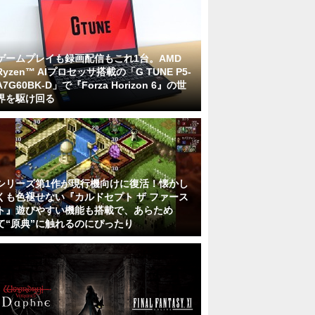
ゲームプレイも録画配信もこれ1台。AMD
Ryzen™ AIプロセッサ搭載の「G TUNE P5-
A7G60BK-D」で『Forza Horizon 6』の世
界を駆け回る
シリーズ第1作が現行機向けに復活！懐かし
くも色褪せない『カルドセプト ザ ファース
ト』遊びやすい機能も搭載で、あらため
て“原典”に触れるのにぴったり