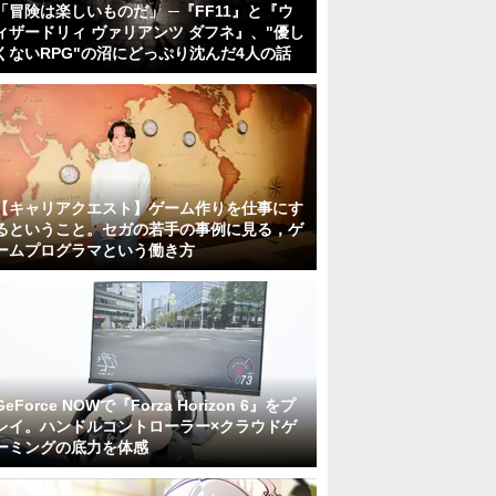
「冒険は楽しいものだ」 ─『FF11』と『ウ
ィザードリィ ヴァリアンツ ダフネ』、"優し
くないRPG"の沼にどっぷり沈んだ4人の話
【キャリアクエスト】ゲーム作りを仕事にす
るということ。セガの若手の事例に見る，ゲ
ームプログラマという働き方
GeForce NOWで『Forza Horizon 6』をプ
レイ。ハンドルコントローラー×クラウドゲ
ーミングの底力を体感