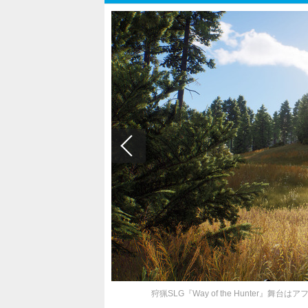
狩猟SLG『Way of the Hunter』舞台