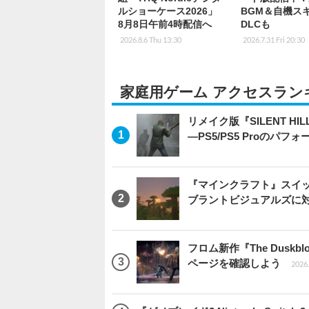
ルショーケース2026」
BGM＆自機ス
8月8日午前4時配信へ
DLCも
2026.8.6 Thu 13:30
2026.7.31 Fri 20:30
家庭用ゲーム アクセスラン
リメイク版『SILENT 
―PS5/PS5 Proのパ
『マインクラフト』スイッ
ブラントビジュアルズに
フロム新作『The Dus
ページを確認しよう
2026.