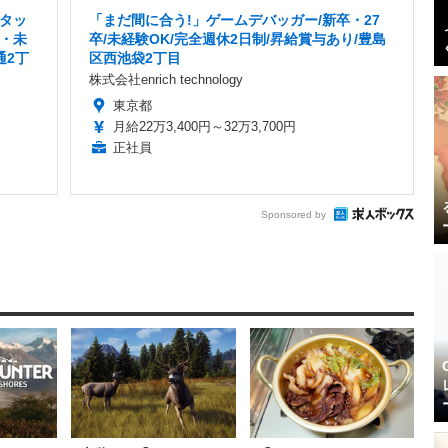
タッ
「まだ間に合う!」ゲームデバッガー/新卒・27
・未
卒/未経験OK/完全週休2日制/昇給賞与あり/豊島
通2丁
区西池袋2丁目
株式会社enrich technology
東京都
月給22万3,400円～32万3,700円
正社員
Sponsored by