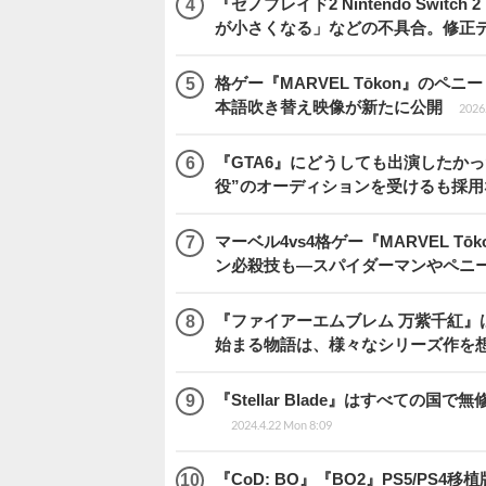
『ゼノブレイド2 Nintendo Swit
が小さくなる」などの不具合。修正
格ゲー『MARVEL Tōkon』の
本語吹き替え映像が新たに公開
2026.
『GTA6』にどうしても出演したかっ
役”のオーディションを受けるも採用
マーベル4vs4格ゲー『MARVEL 
ン必殺技も―スパイダーマンやペニ
『ファイアーエムブレム 万紫千紅』
始まる物語は、様々なシリーズ作を
『Stellar Blade』はすべて
2024.4.22 Mon 8:09
『CoD: BO』『BO2』PS5/P