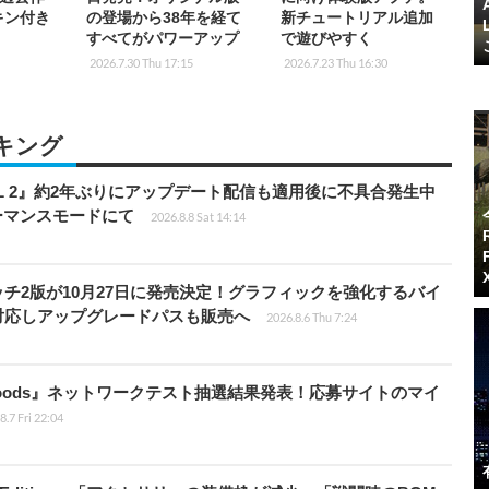
キン付き
の登場から38年を経て
新チュートリアル追加
すべてがパワーアップ
で遊びやすく
2026.7.30 Thu 17:15
2026.7.23 Thu 16:30
キング
HILL 2』約2年ぶりにアップデート配信も適用後に不具合発生中
フォーマンスモードにて
2026.8.8 Sat 14:14
チ2版が10月27日に発売決定！グラフィックを強化するバイ
対応しアップグレードパスも販売へ
2026.8.6 Thu 7:24
kbloods』ネットワークテスト抽選結果発表！応募サイトのマイ
8.7 Fri 22:04