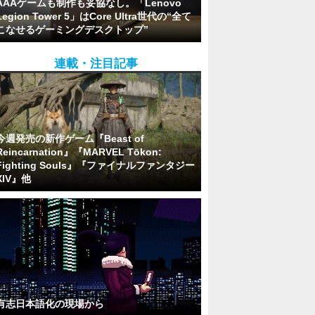
AAAゲームも制作も妥協なし。「Lenovo
Legion Tower 5」はCore Ultra世代の“全て
こなせるゲーミングデスクトップ”
連載・注目記事
今週発売の新作ゲーム『Beast of
Reincarnation』『MARVEL Tōkon:
Fighting Souls』『ファイナルファンタジー
XIV』他
有志日本語化の現場から