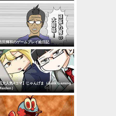
吉田輝和のゲームプレイ絵日記
【大人気4コマ】じゃんげま（Junk Gaming
Maiden）