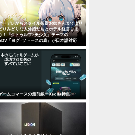
クーデレからスタイル抜群お姉さんまでより
どりみどりな人外娘たちとホテル経営しよ
う！「クトゥルフ×美少女」テーマの
ADV『ヨグ=ソトースの庭』が日本語対応
ゲームコマースの最前線ーXsolla特集