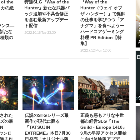
f the
狩猟SLG『Way of the
『Way of the
スカの絶
Hunter』新たな武器パ
Hunter（ウェイ オブ
ック追加や不具合修正
ザ ハンター）』で猟師
を含む最新アップデー
の仕事を学びつつ「ア
ナウンス―
ト配信
ナグマ」を食べようー
新たな
ハードコアゲーミング
2022.10.18 Tue 23:30
4種類の
料理 PR Edition【特
集】
2022.9.12 Mon 12:00
された
伝説のSTGシリーズ最
正義も悪もアリな中世
ーズの最
新作が現代に蘇る
都市経営SLG『The
IN
『TATSUJIN
Guild - Europa 1410』
ダウンロ
EXTREME』本日7月30
9月の早期アクセス開始
過去作
日発売！オリジナル版
に向け体験版アプデ。