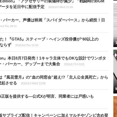
ch 2 Edition』「アクセサリーの装備枠が減少」「戦闘時のBGM
データを近日中に配信予定
2026.8.5 Wed 15:20
ペニー・パーカー、声優は映画「スパイダーバース」から続投！日
4.2 Thu 18:15
た！『GTA5』スティーブ・ヘインズ役俳優が“60以上の
ならず
2026.8.6 Thu 15:45
Tōkon』本日8月7日発売！1キャラ主体でもOKな設計でワンボタ
ー・パーカー、デップーまで大集合
2026.8.7 Fri 0:05
は『風花雪月』の“血の同窓会”超え!?「主人公全員死亡」から
想起させる
2026.8.5 Wed 13:00
の国で無修正版を提供する―公式Xが明言、同業者には戸惑いも
S4移植版サプライズ配信！キャンペーンに加えマルチやゾンビ含め登