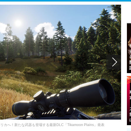
はアフリカへ！新たな武器も登場する最新DLC「Tikamoon Plains」発表