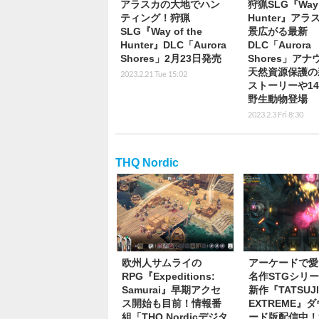
アラスカの大地でハン
狩猟SLG『Way o
ティング！狩猟
Hunter』アラ
SLG『Way of the
景広がる最新
Hunter』DLC「Aurora
DLC「Aurora
Shores」2月23日発売
Shores」ア
天然資源保護の
2023.2.21 Tue 15:02
ストーリーや1
野生動物登場
2023.2.3 Fri 8:30
THQ Nordic
欧州人サムライの
アーケードで愛
RPG『Expeditions:
名作STGシリ
Samurai』早期アクセ
新作『TATSUJ
ス開始も目前！情報番
EXTREME』
組「THQ Nordicデジタ
ード版配信中！