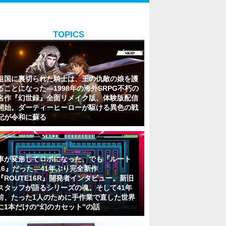
TOPICS
祖国に裏切られた騎士は、王の仇敵の娘を護
ることになった―1998年の海外SRPG不朽の
名作『幻世録』全面リメイク版、体験版配信
開始。ダーティーヒーローが駆ける異色の戦
記が令和に蘇る
車が変形してロボになった、でも『ルート
16』だった―41年ぶり完全新作
『ROUTE16R』開発者インタビュー。新旧
スタッフが語るシリーズの魂。そして41年
前、たった1人のために手作業で直した世界
に1本だけの“幻のカセット”の話