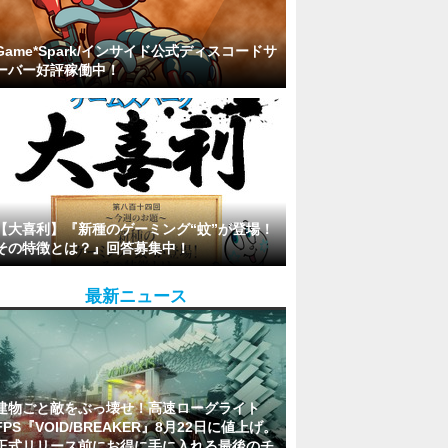
Game*Spark/インサイド公式ディスコードサ
ーバー好評稼働中！
【大喜利】『新種のゲーミング“蚊”が登場！
その特徴とは？』回答募集中！
最新ニュース
建物ごと敵をぶっ壊せ！高速ローグライト
FPS『VOID/BREAKER』8月22日に値上げ。
正式リリース前にお得に手に入れる最後のチ