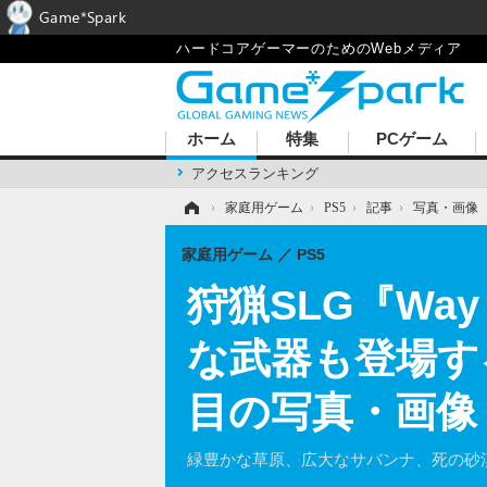
Game*Spark
ハードコアゲーマーのためのWebメディア
ホーム
特集
PCゲーム
アクセスランキング
ホーム
›
家庭用ゲーム
›
PS5
›
記事
›
写真・画像
家庭用ゲーム
PS5
狩猟SLG『Way
な武器も登場する最
目の写真・画像
緑豊かな草原、広大なサバンナ、死の砂