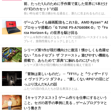
前、たった1人のために手作業で直した世界に1本だけ
の“幻のカセット”の話
長い時を経て受け継がれる過去と、新たに生まれるものとは。
ゲームプレイも録画配信もこれ1台。AMD Ryzen™ AI
プロセッサ搭載の「G TUNE P5-A7G60BK-D」で『Fo
rza Horizon 6』の世界を駆け回る
ゲーム＆制作の拠点となるノートPCで話題のレースタイトルを
プレイ。放熱性能もチェックしました！
シリーズ第1作が現行機向けに復活！懐かしくも色褪せ
ない『カルドセプト ザ ファースト』遊びやすい機能も
搭載で、あらためて“原典”に触れるのにぴったり
シリーズ第1作が現行機向けの新機能を備えて復活！
「冒険は楽しいものだ」 ─『FF11』と『ウィザードリ
ィ ヴァリアンツ ダフネ』、"優しくないRPG"の沼にど
っぷり沈んだ4人の話
ふたつの沼の住人たちが語る奥深さとは。
【キャリアクエスト】ゲーム作りを仕事にするという
こと。セガの若手の事例に見る，ゲームプログラマと
いう働き方