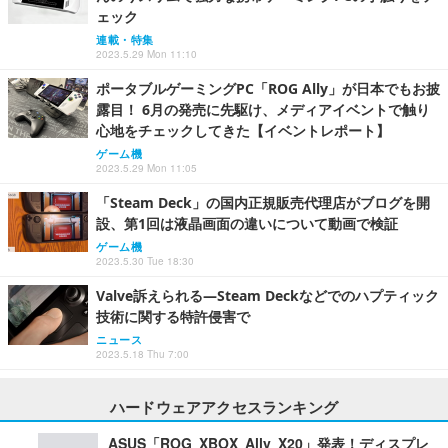
ェック
連載・特集
2023.5.29 Mon 11:10
ポータブルゲーミングPC「ROG Ally」が日本でもお披
露目！ 6月の発売に先駆け、メディアイベントで触り
心地をチェックしてきた【イベントレポート】
ゲーム機
2023.5.29 Mon 11:05
「Steam Deck」の国内正規販売代理店がブログを開
設、第1回は液晶画面の違いについて動画で検証
ゲーム機
2023.5.30 Tue 18:30
Valve訴えられる―Steam Deckなどでのハプティック
技術に関する特許侵害で
ニュース
2023.5.18 Thu 7:00
ハードウェアアクセスランキング
ASUS「ROG XBOX Ally X20」発表！ディスプレ