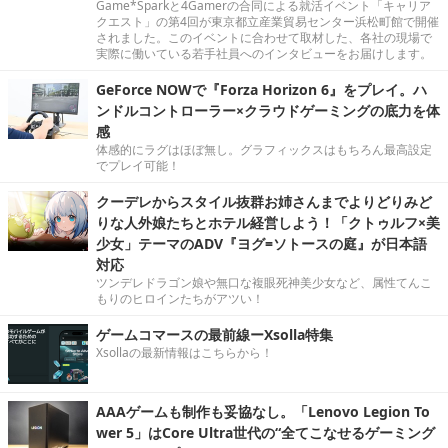
Game*Sparkと4Gamerの合同による就活イベント「キャリア
クエスト」の第4回が東京都立産業貿易センター浜松町館で開催
されました。このイベントに合わせて取材した、各社の現場で
実際に働いている若手社員へのインタビューをお届けします。
GeForce NOWで『Forza Horizon 6』をプレイ。ハ
ンドルコントローラー×クラウドゲーミングの底力を体
感
体感的にラグはほぼ無し。グラフィックスはもちろん最高設定
でプレイ可能！
クーデレからスタイル抜群お姉さんまでよりどりみど
りな人外娘たちとホテル経営しよう！「クトゥルフ×美
少女」テーマのADV『ヨグ=ソトースの庭』が日本語
対応
ツンデレドラゴン娘や無口な複眼死神美少女など、属性てんこ
もりのヒロインたちがアツい！
ゲームコマースの最前線ーXsolla特集
Xsollaの最新情報はこちらから！
AAAゲームも制作も妥協なし。「Lenovo Legion To
wer 5」はCore Ultra世代の“全てこなせるゲーミング