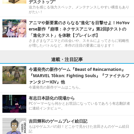
デスクトップ”
迫力を感じる強力スペック。メンテナンスしやすい構造もあり
がたい！
アニマや新要素のさらなる“進化”を目撃せよ！HoYov
erse新作『崩壊：ネクサスアニマ』第2回βテストの
「進化テスト」を体験【プレイレポ】
さまざまなアニマとの出会いや、スキルによってさらに戦略性
が増したバトルなど、本作の注目の要素に迫ります！
連載・注目記事
今週発売の新作ゲーム『Beast of Reincarnation』
『MARVEL Tōkon: Fighting Souls』『ファイナルフ
ァンタジーXIV』他
今週発売の新作ゲームはこちら。
有志日本語化の現場から
PCゲーマーなら何かとお世話になっているであろう有志翻訳者
に連続インタビュー。
吉田輝和のゲームプレイ絵日記
もはやゲムスパの顔！どこかで見かけた吉田さんのゲーム絵日
記