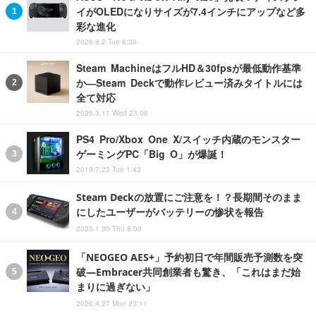
イがOLEDになりサイズが7.4インチにアップなど多
彩な進化
2026.6.2 Tue 6:30
Steam MachineはフルHD＆30fpsが最低動作基準
か―Steam Deckで動作レビュー済みタイトルには
全て対応
2026.3.11 Wed 23:06
PS4 Pro/Xbox One X/スイッチ内蔵のモンスター
ゲーミングPC「Big O」が爆誕！
2019.7.23 Tue 1:43
Steam Deckの放置にご注意を！？長期間そのまま
にしたユーザーがバッテリーの惨状を報告
2025.1.30 Thu 8:00
「NEOGEO AES+」予約初日で年間販売予測数を突
破―Embracer共同創業者も驚き、「これはまだ始
まりに過ぎない」
2026.4.27 Mon 23:11