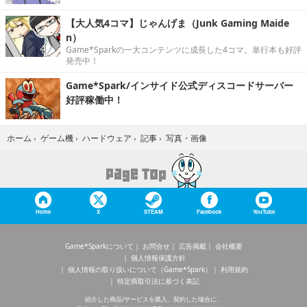
【大人気4コマ】じゃんげま（Junk Gaming Maide
n）
Game*Sparkの一大コンテンツに成長した4コマ。単行本も好評
発売中！
Game*Spark/インサイド公式ディスコードサーバー
好評稼働中！
写真・画像
ホーム
›
ゲーム機
›
ハードウェア
›
記事
›
Home
X
STEAM
Facebook
YouTube
Game*Sparkについて
お問合せ
広告掲載
会社概要
個人情報保護方針
個人情報の取り扱いについて（Game*Spark）
利用規約
特定商取引法に基づく表記
紹介した商品/サービスを購入、契約した場合に、