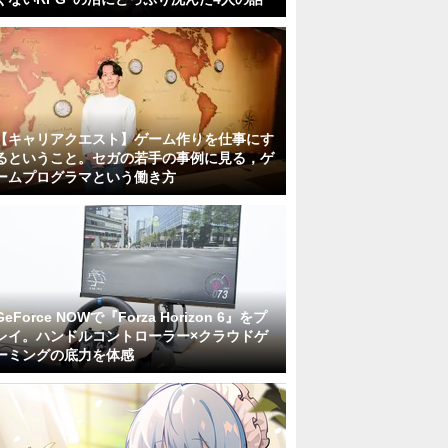
【キャリアクエスト】ゲーム作りを仕事にす
るということ。セガの若手の事例に見る，ゲ
ームプログラマという働き方
GeForce NOWで『Forza Horizon 6』をプ
レイ。ハンドルコントローラー×クラウドゲ
ーミングの底力を体感