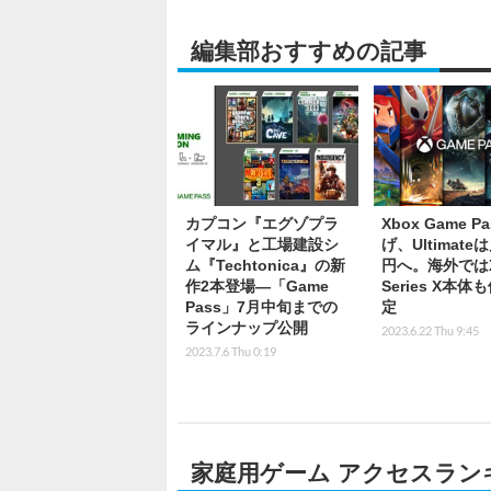
編集部おすすめの記事
カプコン『エグゾプラ
Xbox Game P
イマル』と工場建設シ
げ、Ultimateは
ム『Techtonica』の新
円へ。海外ではX
作2本登場―「Game
Series X本体
Pass」7月中旬までの
定
ラインナップ公開
2023.6.22 Thu 9:45
2023.7.6 Thu 0:19
家庭用ゲーム アクセスラン