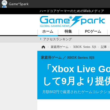
Game*Spark
ハードコアゲーマーのためのWebメディア
ホーム
特集
PCゲーム
アクセスランキング
ホーム
›
家庭用ゲーム
›
XBOX Series X|S
›
記事
家庭用ゲーム
XBOX Series X|S
「Xbox Live 
して9月より提
月額842円で厳選されたゲームコレクシ