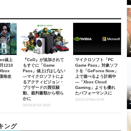
ass値上
『CoD』が追加されて
マイクロソフト「PC
月1210
もすぐに「Game
Game Pass」対象ソフ
box
Pass」値上げはしない
トを「GeForce Now」
も価格改
―マイクロソフトによ
上で遊べるよう計画中
るアクティビジョン・
―「Xbox Cloud
ブリザードの買収騒
Gaming」よりも優れ
動、裁判書類から明ら
たパフォーマンスに
かに
2023.6.12 Mon 23:30
2023.6.20 Tue 14:02
キング