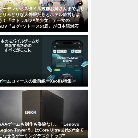
クーデレからスタイル抜群お姉さんまでより
どりみどりな人外娘たちとホテル経営しよ
う！「クトゥルフ×美少女」テーマの
ADV『ヨグ=ソトースの庭』が日本語対応
ゲームコマースの最前線ーXsolla特集
AAAゲームも制作も妥協なし。「Lenovo
Legion Tower 5」はCore Ultra世代の“全て
こなせるゲーミングデスクトップ”