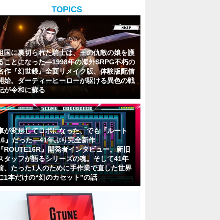
TOPICS
祖国に裏切られた騎士は、王の仇敵の娘を護
ることになった―1998年の海外SRPG不朽の
名作『幻世録』全面リメイク版、体験版配信
開始。ダーティーヒーローが駆ける異色の戦
記が令和に蘇る
車が変形してロボになった、でも『ルート
16』だった―41年ぶり完全新作
『ROUTE16R』開発者インタビュー。新旧
スタッフが語るシリーズの魂。そして41年
前、たった1人のために手作業で直した世界
に1本だけの“幻のカセット”の話