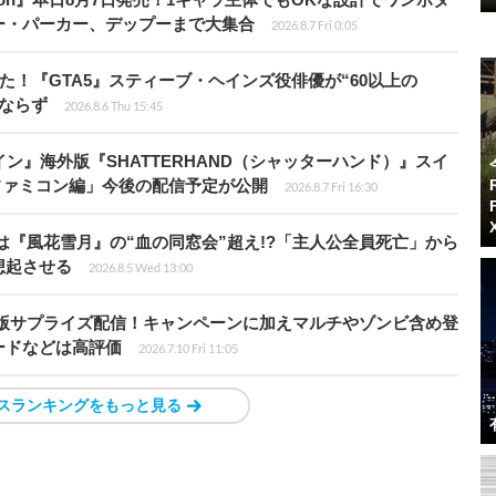
ー・パーカー、デップーまで大集合
2026.8.7 Fri 0:05
た！『GTA5』スティーブ・ヘインズ役俳優が“60以上の
ならず
2026.8.6 Thu 15:45
ン』海外版『SHATTERHAND（シャッターハンド）』スイ
ファミコン編」今後の配信予定が公開
2026.8.7 Fri 16:30
は『風花雪月』の“血の同窓会”超え!?「主人公全員死亡」から
想起させる
2026.8.5 Wed 13:00
S4移植版サプライズ配信！キャンペーンに加えマルチやゾンビ含め登
ードなどは高評価
2026.7.10 Fri 11:05
スランキングをもっと見る