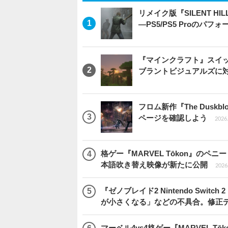
リメイク版『SILENT 
―PS5/PS5 Proのパ
『マインクラフト』スイッ
ブラントビジュアルズに
フロム新作『The Dus
ページを確認しよう
2026.
格ゲー『MARVEL Tōkon』の
本語吹き替え映像が新たに公開
2026.
『ゼノブレイド2 Nintendo Swit
が小さくなる」などの不具合。修正
マーベル4vs4格ゲー『MARVEL 