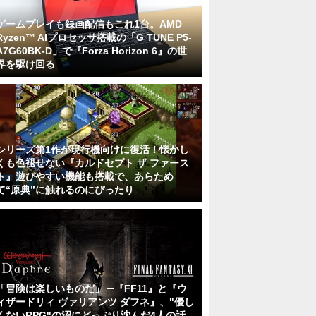
ゲームプレイも録画配信もこれ1台。AMD
Ryzen™ AIプロセッサ搭載の「G TUNE P5-
A7G60BK-D」で『Forza Horizon 6』の世
界を駆け回る
シリーズ第1作が現行機向けに復活！懐かし
くも色褪せない『カルドセプト ザ ファース
ト』遊びやすい機能も搭載で、あらため
て“原典”に触れるのにぴったり
「冒険は楽しいものだ」 ─『FF11』と『ウ
ィザードリィ ヴァリアンツ ダフネ』、"優し
くないRPG"の沼にどっぷり沈んだ4人の話