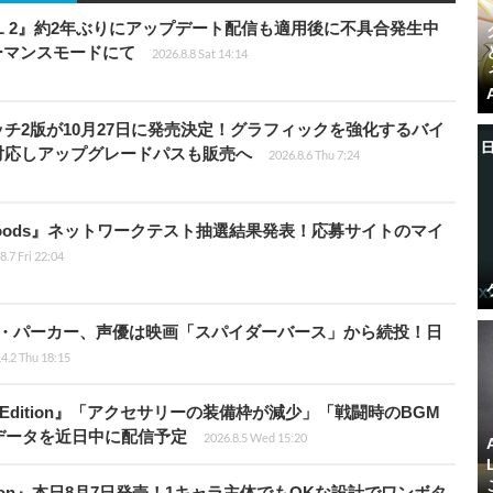
HILL 2』約2年ぶりにアップデート配信も適用後に不具合発生中
フォーマンスモードにて
2026.8.8 Sat 14:14
チ2版が10月27日に発売決定！グラフィックを強化するバイ
対応しアップグレードパスも販売へ
2026.8.6 Thu 7:24
kbloods』ネットワークテスト抽選結果発表！応募サイトのマイ
8.7 Fri 22:04
ペニー・パーカー、声優は映画「スパイダーバース」から続投！日
4.2 Thu 18:15
ch 2 Edition』「アクセサリーの装備枠が減少」「戦闘時のBGM
データを近日中に配信予定
2026.8.5 Wed 15:20
Tōkon』本日8月7日発売！1キャラ主体でもOKな設計でワンボタ