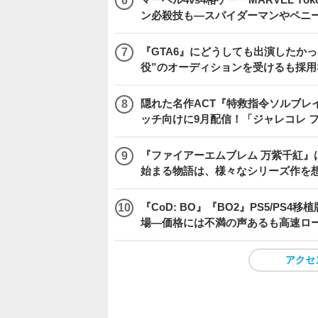
ン必殺技も―スパイダーマンやペニ
『GTA6』にどうしても出演したかっ
役”のオーディションを受けるも採用
隠れた名作ACT『特救指令ソルブレイ
ッチ向けに9月配信！「ジャレコレ 
『ファイアーエムブレム 万紫千紅』
始まる物語は、様々なシリーズ作を
『CoD: BO』『BO2』PS5/P
場―価格には不満の声あるも高速ロ
アクセ