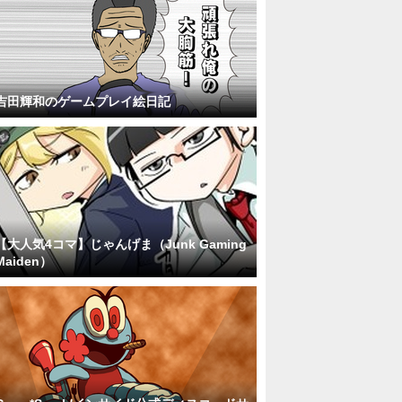
吉田輝和のゲームプレイ絵日記
【大人気4コマ】じゃんげま（Junk Gaming
Maiden）