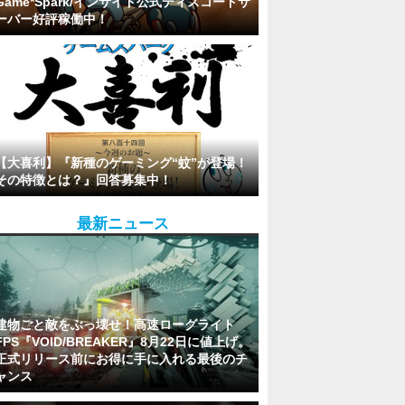
Game*Spark/インサイド公式ディスコードサ
ーバー好評稼働中！
【大喜利】『新種のゲーミング“蚊”が登場！
その特徴とは？』回答募集中！
最新ニュース
建物ごと敵をぶっ壊せ！高速ローグライト
FPS『VOID/BREAKER』8月22日に値上げ。
正式リリース前にお得に手に入れる最後のチ
ャンス