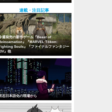
連載・注目記事
今週発売の新作ゲーム『Beast of
Reincarnation』『MARVEL Tōkon:
Fighting Souls』『ファイナルファンタジー
XIV』他
有志日本語化の現場から