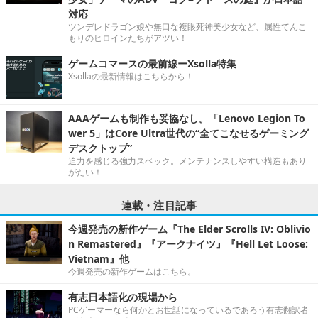
対応
ツンデレドラゴン娘や無口な複眼死神美少女など、属性てんこ
もりのヒロインたちがアツい！
ゲームコマースの最前線ーXsolla特集
Xsollaの最新情報はこちらから！
AAAゲームも制作も妥協なし。「Lenovo Legion To
wer 5」はCore Ultra世代の“全てこなせるゲーミング
デスクトップ”
迫力を感じる強力スペック。メンテナンスしやすい構造もあり
がたい！
連載・注目記事
今週発売の新作ゲーム『The Elder Scrolls IV: Oblivio
n Remastered』『アークナイツ』『Hell Let Loose:
Vietnam』他
今週発売の新作ゲームはこちら。
有志日本語化の現場から
PCゲーマーなら何かとお世話になっているであろう有志翻訳者