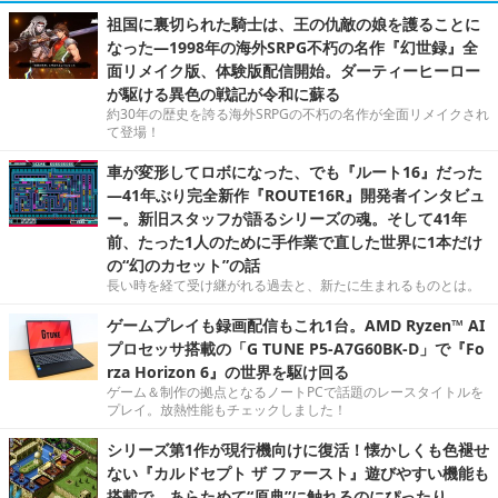
祖国に裏切られた騎士は、王の仇敵の娘を護ることに
なった―1998年の海外SRPG不朽の名作『幻世録』全
面リメイク版、体験版配信開始。ダーティーヒーロー
が駆ける異色の戦記が令和に蘇る
約30年の歴史を誇る海外SRPGの不朽の名作が全面リメイクされ
て登場！
車が変形してロボになった、でも『ルート16』だった
―41年ぶり完全新作『ROUTE16R』開発者インタビュ
ー。新旧スタッフが語るシリーズの魂。そして41年
前、たった1人のために手作業で直した世界に1本だけ
の“幻のカセット”の話
長い時を経て受け継がれる過去と、新たに生まれるものとは。
ゲームプレイも録画配信もこれ1台。AMD Ryzen™ AI
プロセッサ搭載の「G TUNE P5-A7G60BK-D」で『Fo
rza Horizon 6』の世界を駆け回る
ゲーム＆制作の拠点となるノートPCで話題のレースタイトルを
プレイ。放熱性能もチェックしました！
シリーズ第1作が現行機向けに復活！懐かしくも色褪せ
ない『カルドセプト ザ ファースト』遊びやすい機能も
搭載で、あらためて“原典”に触れるのにぴったり