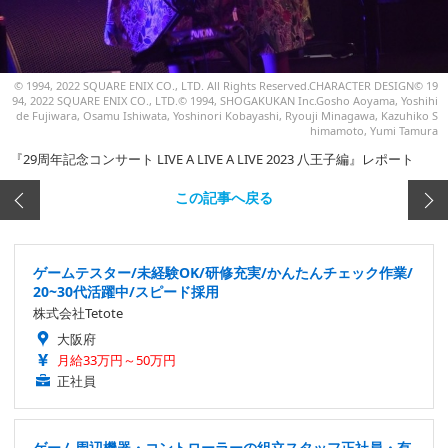
© 1994, 2022 SQUARE ENIX CO., LTD. All Rights Reserved.CHARACTER DESIGN© 19
94, 2022 SQUARE ENIX CO., LTD.© 1994, SHOGAKUKAN Inc.Gosho Aoyama, Yoshihi
de Fujiwara, Osamu Ishiwata, Yoshinori Kobayashi, Ryouji Minagawa, Kazuhiko S
himamoto, Yumi Tamura
『29周年記念コンサート LIVE A LIVE A LIVE 2023 八王子編』レポート
この記事へ戻る
ゲームテスター/未経験OK/研修充実/かんたんチェック作業/
20~30代活躍中/スピード採用
株式会社Tetote
大阪府
月給33万円～50万円
正社員
ゲーム周辺機器・コントローラーの組立スタッフ正社員・有