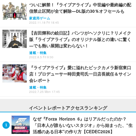
ついに解禁！『ライブアライブ』中世編や最終編の配
信禁止区間が全て解除―DL版の30％オフセールも
家庭用ゲーム
2022.11.18 Fri 18:45
【吉田輝和の絵日記】パンツがヘソクリに？リメイク
版『ライブアライブ』のオリジナル版との違いに驚く
―でも熱い展開は変わらない！
連載・特集
2022.8.5 Fri 9:00
『ライブアライブ』愛に溢れたビックカメラ新宿東口
店！プロデューサー時田貴司氏一日店長就任＆サイン
会レポート
連載・特集
2022.7.25 Mon 17:45
イベントレポートアクセスランキング
なぜ『Forza Horizon 6』はリアルだったのか？
「日本人が誰もいないスタジオ」から始まった、“生
活感のある日本"の作り方【CEDEC2026】