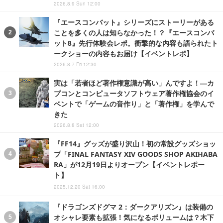
2026.8.9 Sun 12:00
『エースコンバット』シリーズにストーリーがある
ことを多くの人は知らなかった！？『エースコンバ
ット8』先行体験会レポ。衝撃的な内容も語られたト
ークショーの内容もお届け【イベントレポ】
2026.8.7 Fri 12:30
実は「若者ほど著作権意識が高い」んですよ！―カ
プコンとコンピュータソフトウェア著作権協会のイ
ベントで「ゲームの音作り」と「著作権」を学んで
きた
2026.8.8 Sat 12:00
『FF14』グッズが盛り沢山！初の常設グッズショッ
プ「FINAL FANTASY XIV GOODS SHOP AKIHABA
RA」が12月19日よりオープン【イベントレポー
ト】
2025.12.20 Sat 16:00
『ドラゴンズドグマ 2：ダークアリズン』は装備の
オシャレ要素も拡張！気になるボリュームは？木下