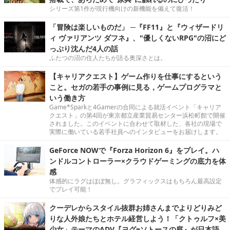
シリーズ第1作が現行機向けの新機能を備えて復活！
「冒険は楽しいものだ」 ─『FF11』と『ウィザードリ
ィ ヴァリアンツ ダフネ』、"優しくないRPG"の沼にど
っぷり沈んだ4人の話
ふたつの沼の住人たちが語る奥深さとは。
【キャリアクエスト】ゲーム作りを仕事にするという
こと。セガの若手の事例に見る，ゲームプログラマと
いう働き方
Game*Sparkと4Gamerの合同による就活イベント「キャリア
クエスト」の第4回が東京都立産業貿易センター浜松町館で開催
されました。このイベントに合わせて取材した、各社の現場で
実際に働いている若手社員へのインタビューをお届けします。
GeForce NOWで『Forza Horizon 6』をプレイ。ハ
ンドルコントローラー×クラウドゲーミングの底力を体
感
体感的にラグはほぼ無し。グラフィックスはもちろん最高設定
でプレイ可能！
クーデレからスタイル抜群お姉さんまでよりどりみど
りな人外娘たちとホテル経営しよう！「クトゥルフ×美
少女」テーマのADV『ヨグ=ソトースの庭』が日本語