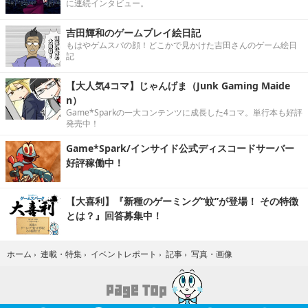
に連続インタビュー。
吉田輝和のゲームプレイ絵日記
もはやゲムスパの顔！どこかで見かけた吉田さんのゲーム絵日
記
【大人気4コマ】じゃんげま（Junk Gaming Maide
n）
Game*Sparkの一大コンテンツに成長した4コマ。単行本も好評
発売中！
Game*Spark/インサイド公式ディスコードサーバー
好評稼働中！
【大喜利】『新種のゲーミング“蚊”が登場！ その特徴
とは？』回答募集中！
写真・画像
ホーム
›
連載・特集
›
イベントレポート
›
記事
›