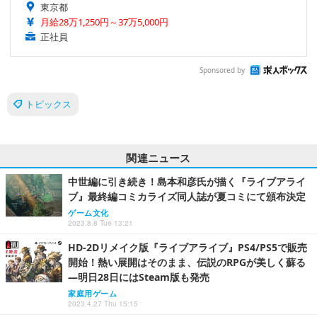
東京都
月給28万1,250円～37万5,000円
正社員
Sponsored by
トピックス
関連ニュース
中世編に引き続き！島本和彦氏が描く『ライブアライ
ブ』最終編コミカライズ同人誌が夏コミにて頒布決定
ゲーム文化
2023.8.8 Tue 13:21
HD-2Dリメイク版『ライブアライブ』PS4/PS5で販売
開始！熱い展開はそのまま、伝説のRPGが美しく蘇る
―明日28日にはSteam版も発売
家庭用ゲーム
2023.4.27 Thu 15:15