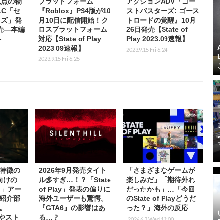
視点の物
プラットフォーム
アクションADV『ゴー
LC「セ
『Roblox』PS4版が10
ストバスターズ: ゴース
イズ」発
月10日に配信開始！ク
トロードの覚醒』10月
売―本編
ロスプラットフォーム
26日発売【State of
冬
対応【State of Play
Play 2023.09速報】
2023.09速報】
2023.9.15 Fri 6:24
2023.9.15 Fri 6:25
特徴の
2026年9月発売タイト
「さまざまなゲームが
向けの
ル多すぎ…！？「State
楽しみだ」「期待外れ
lay」アー
of Play」発表の偏りに
だったかも」…「今回
紹介部
海外ユーザーも驚愕。
のState of Playどうだ
。
『GTA6』の影響はあ
った？」海外の反応
載やスト
る…？
2026.6.3 Wed 13:00