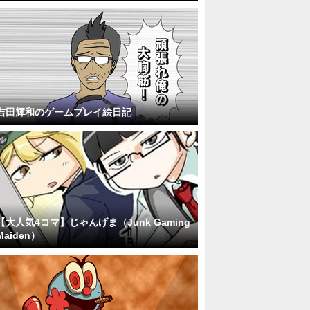
吉田輝和のゲームプレイ絵日記
【大人気4コマ】じゃんげま（Junk Gaming
Maiden）