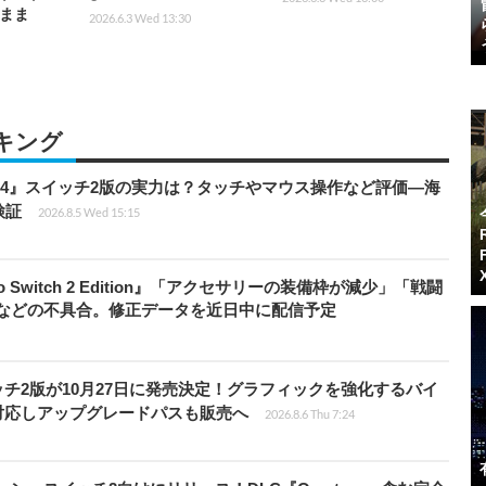
まま
2026.6.3 Wed 13:30
キング
14』スイッチ2版の実力は？タッチやマウス操作など評価―海
検証
2026.8.5 Wed 15:15
do Switch 2 Edition』「アクセサリーの装備枠が減少」「戦闘
」などの不具合。修正データを近日中に配信予定
チ2版が10月27日に発売決定！グラフィックを強化するバイ
対応しアップグレードパスも販売へ
2026.8.6 Thu 7:24