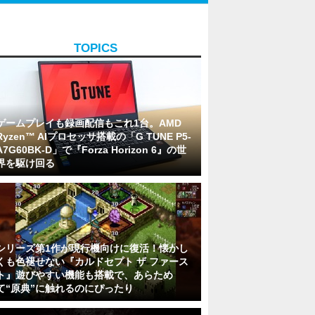
TOPICS
ゲームプレイも録画配信もこれ1台。AMD
Ryzen™ AIプロセッサ搭載の「G TUNE P5-
A7G60BK-D」で『Forza Horizon 6』の世
界を駆け回る
シリーズ第1作が現行機向けに復活！懐かし
くも色褪せない『カルドセプト ザ ファース
ト』遊びやすい機能も搭載で、あらため
て“原典”に触れるのにぴったり