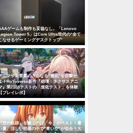
AAAゲームも制作も妥協なし。「Lenovo
Legion Tower 5」はCore Ultra世代の“全て
こなせるゲーミングデスクトップ”
アニマや新要素のさらなる“進化”を目撃せ
よ！HoYoverse新作『崩壊：ネクサスアニ
マ』第2回βテストの「進化テスト」を体験
【プレイレポ】
『空の軌跡』を遊ぶのは「今」がベスト！暑
い夏、涼しい部屋の中で“青い空”が似合う大