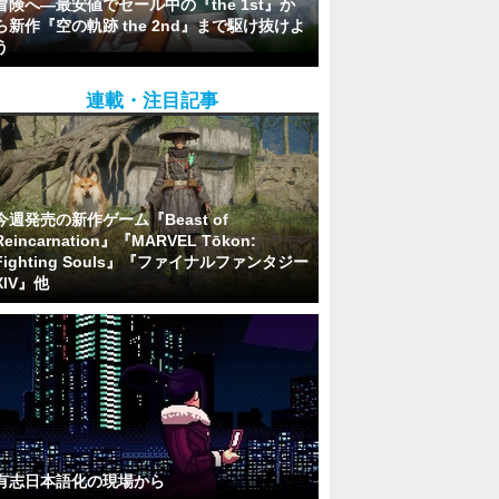
冒険へ―最安値でセール中の『the 1st』か
ら新作『空の軌跡 the 2nd』まで駆け抜けよ
う
連載・注目記事
今週発売の新作ゲーム『Beast of
Reincarnation』『MARVEL Tōkon:
Fighting Souls』『ファイナルファンタジー
XIV』他
有志日本語化の現場から