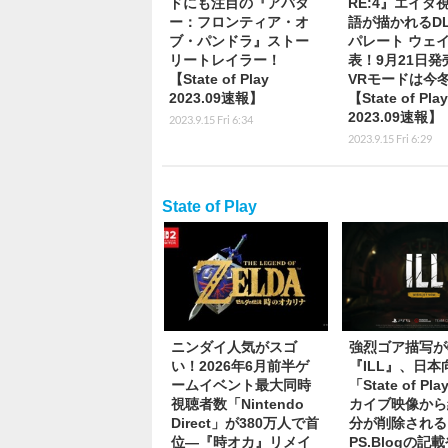
ドにも注目の『アバタ
RE:4』エイダ
ー：フロンティア・オ
語が描かれるD
ブ・パンドラ』ストー
パレート ウェ
リートレイラー！
表！9月21日発
【State of Play
VRモードは今
2023.09速報】
【State of Play
2023.09速報】
2023.9.15 Fri 6:34
2023.9.15 Fri 6:29
State of Play
ニンダイ人気がスゴ
強烈ゴア描写が
い！2026年6月前半ゲ
『ILL』、日本
ームイベント最大同時
「State of P
視聴者数「Nintendo
カイブ映像から
Direct」が380万人で首
分が削除される
位―『時オカ』リメイ
PS.Blogの記