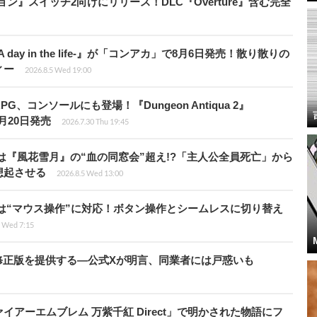
ィション』スイッチ2向けにリリース！DLC『Overture』含む完全
day in the life-』が「コンアカ」で8月6日発売！散り散りの
ィー
2026.8.5 Wed 19:00
、コンソールにも登場！『Dungeon Antiqua 2』
て8月20日発売
2026.7.30 Thu 19:45
は『風花雪月』の“血の同窓会”超え!?「主人公全員死亡」から
想起させる
2026.8.5 Wed 13:00
は“マウス操作”に対応！ボタン操作とシームレスに切り替え
5 Wed 7:15
の国で無修正版を提供する―公式Xが明言、同業者には戸惑いも
アーエムブレム 万紫千紅 Direct」で明かされた物語にフ