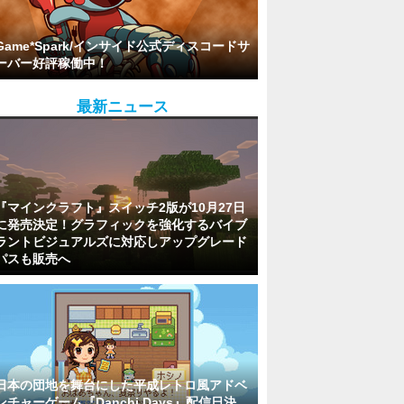
Game*Spark/インサイド公式ディスコードサ
ーバー好評稼働中！
最新ニュース
『マインクラフト』スイッチ2版が10月27日
に発売決定！グラフィックを強化するバイブ
ラントビジュアルズに対応しアップグレード
パスも販売へ
日本の団地を舞台にした平成レトロ風アドベ
ンチャーゲーム『Danchi Days』配信日決