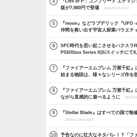
『Lies of P：コンプリート エデ
版が7,980円で登場
2026.8.6 Thu 0:02
『moon』などラブデリック『UFO -A 
仲間を救い出す宇宙人探索バラエテ
SFC時代を思い起こさせるハクスラRPG
PS5/Xbox Series X|S/スイッチに
『ファイアーエムブレム 万紫千紅』
始まる物語は、様々なシリーズ作を
『ファイアーエムブレム 万紫千紅』
ながら直感的に遊べるように
2026.8.
『Stellar Blade』はすべて
2024.4.22 Mon 8:09
予告なのに壮大なネタバレ！？「ファイ