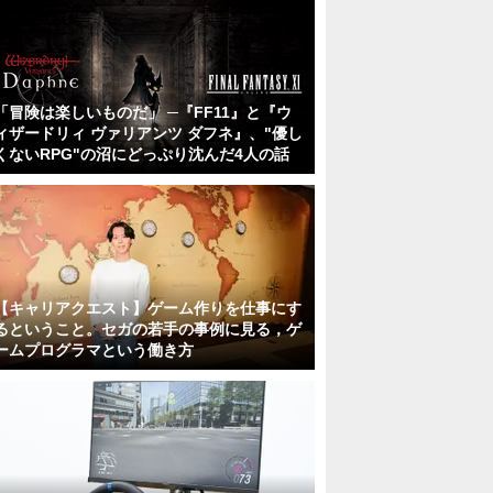
「冒険は楽しいものだ」 ─『FF11』と『ウ
ィザードリィ ヴァリアンツ ダフネ』、"優し
くないRPG"の沼にどっぷり沈んだ4人の話
【キャリアクエスト】ゲーム作りを仕事にす
るということ。セガの若手の事例に見る，ゲ
ームプログラマという働き方