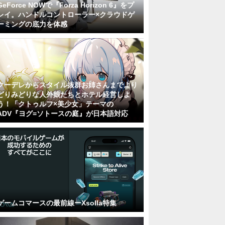
GeForce NOWで『Forza Horizon 6』をプ
レイ。ハンドルコントローラー×クラウドゲ
ーミングの底力を体感
クーデレからスタイル抜群お姉さんまでより
どりみどりな人外娘たちとホテル経営しよ
う！「クトゥルフ×美少女」テーマの
ADV『ヨグ=ソトースの庭』が日本語対応
ゲームコマースの最前線ーXsolla特集