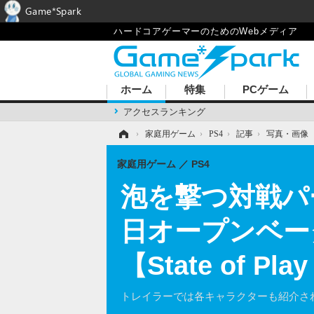
Game*Spark
ハードコアゲーマーのためのWebメディア
ホーム
特集
PCゲーム
アクセスランキング
ホーム
›
家庭用ゲーム
›
PS4
›
記事
›
写真・画像
家庭用ゲーム
PS4
泡を撃つ対戦パー
日オープンベー
【State of P
トレイラーでは各キャラクターも紹介さ