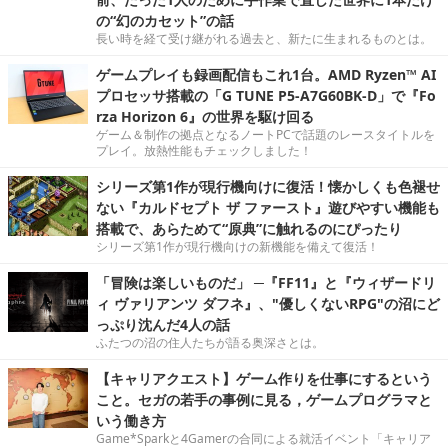
の“幻のカセット”の話
長い時を経て受け継がれる過去と、新たに生まれるものとは。
ゲームプレイも録画配信もこれ1台。AMD Ryzen™ AI
プロセッサ搭載の「G TUNE P5-A7G60BK-D」で『Fo
rza Horizon 6』の世界を駆け回る
ゲーム＆制作の拠点となるノートPCで話題のレースタイトルを
プレイ。放熱性能もチェックしました！
シリーズ第1作が現行機向けに復活！懐かしくも色褪せ
ない『カルドセプト ザ ファースト』遊びやすい機能も
搭載で、あらためて“原典”に触れるのにぴったり
シリーズ第1作が現行機向けの新機能を備えて復活！
「冒険は楽しいものだ」 ─『FF11』と『ウィザードリ
ィ ヴァリアンツ ダフネ』、"優しくないRPG"の沼にど
っぷり沈んだ4人の話
ふたつの沼の住人たちが語る奥深さとは。
【キャリアクエスト】ゲーム作りを仕事にするという
こと。セガの若手の事例に見る，ゲームプログラマと
いう働き方
Game*Sparkと4Gamerの合同による就活イベント「キャリア