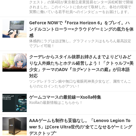
クエスト」の第4回が東京都立産業貿易センター浜松町館で開催
されました。このイベントに合わせて取材した、各社の現場で
実際に働いている若手社員へのインタビューをお届けします。
GeForce NOWで『Forza Horizon 6』をプレイ。ハ
ンドルコントローラー×クラウドゲーミングの底力を体
感
体感的にラグはほぼ無し。グラフィックスはもちろん最高設定
でプレイ可能！
クーデレからスタイル抜群お姉さんまでよりどりみど
りな人外娘たちとホテル経営しよう！「クトゥルフ×美
少女」テーマのADV『ヨグ=ソトースの庭』が日本語
対応
ツンデレドラゴン娘や無口な複眼死神美少女など、属性てんこ
もりのヒロインたちがアツい！
ゲームコマースの最前線ーXsolla特集
Xsollaの最新情報はこちらから！
AAAゲームも制作も妥協なし。「Lenovo Legion To
wer 5」はCore Ultra世代の“全てこなせるゲーミング
デスクトップ”