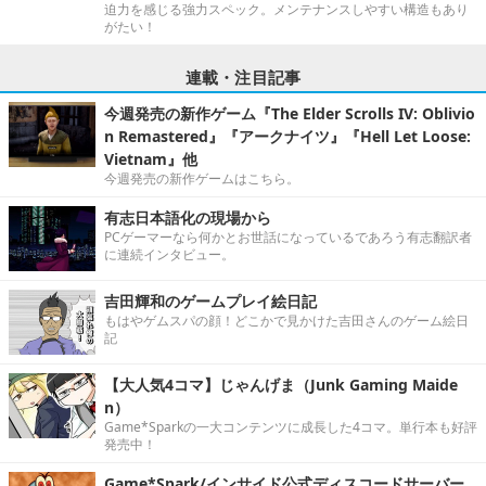
迫力を感じる強力スペック。メンテナンスしやすい構造もあり
がたい！
連載・注目記事
今週発売の新作ゲーム『The Elder Scrolls IV: Oblivio
n Remastered』『アークナイツ』『Hell Let Loose:
Vietnam』他
今週発売の新作ゲームはこちら。
有志日本語化の現場から
PCゲーマーなら何かとお世話になっているであろう有志翻訳者
に連続インタビュー。
吉田輝和のゲームプレイ絵日記
もはやゲムスパの顔！どこかで見かけた吉田さんのゲーム絵日
記
【大人気4コマ】じゃんげま（Junk Gaming Maide
n）
Game*Sparkの一大コンテンツに成長した4コマ。単行本も好評
発売中！
Game*Spark/インサイド公式ディスコードサーバー