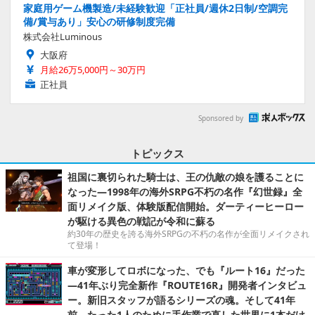
家庭用ゲーム機製造/未経験歓迎「正社員/週休2日制/空調完
備/賞与あり」安心の研修制度完備
株式会社Luminous
大阪府
月給26万5,000円～30万円
正社員
Sponsored by
トピックス
祖国に裏切られた騎士は、王の仇敵の娘を護ることに
なった―1998年の海外SRPG不朽の名作『幻世録』全
面リメイク版、体験版配信開始。ダーティーヒーロー
が駆ける異色の戦記が令和に蘇る
約30年の歴史を誇る海外SRPGの不朽の名作が全面リメイクされ
て登場！
車が変形してロボになった、でも『ルート16』だった
―41年ぶり完全新作『ROUTE16R』開発者インタビュ
ー。新旧スタッフが語るシリーズの魂。そして41年
前、たった1人のために手作業で直した世界に1本だけ