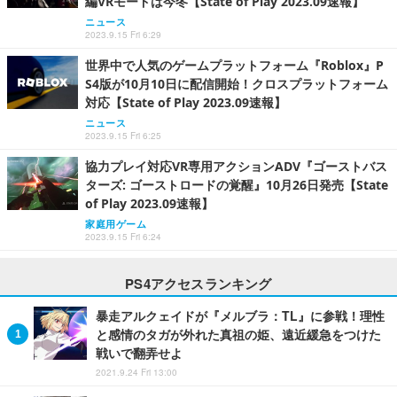
編VRモードは今冬【State of Play 2023.09速報】
ニュース
2023.9.15 Fri 6:29
世界中で人気のゲームプラットフォーム『Roblox』P
S4版が10月10日に配信開始！クロスプラットフォーム
対応【State of Play 2023.09速報】
ニュース
2023.9.15 Fri 6:25
協力プレイ対応VR専用アクションADV『ゴーストバス
ターズ: ゴーストロードの覚醒』10月26日発売【State
of Play 2023.09速報】
家庭用ゲーム
2023.9.15 Fri 6:24
PS4アクセスランキング
暴走アルクェイドが『メルブラ：TL』に参戦！理性
と感情のタガが外れた真祖の姫、遠近緩急をつけた
戦いで翻弄せよ
2021.9.24 Fri 13:00