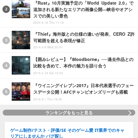
『Rust』10月実施予定の「World Update 2.0」で
追加される新たなエリアの画像公開―峡谷やオアシ
スでの美しい景色
2024.9.19 Thu 11:18
『Thief』海外版との仕様の違いが発表、CERO Z許
可範囲を超える表現が修正
2014.4.9 Wed 20:41
【囲みレビュー】『Bloodborne』──過去作品との
比較を含めて、本作の魅力を語り合う
2015.4.18 Sat 15:00
『ウイニングイレブン2017』日本代表選手のフェー
スデータ公開！AFCチャンピオンズリーグも搭載
2016.9.1 Thu 18:36
ランキングをもっと見る
ゲーム制作/テスト・評価/SE そのゲーム愛 IT業界でのキャ
リアにしませんか バグ探し