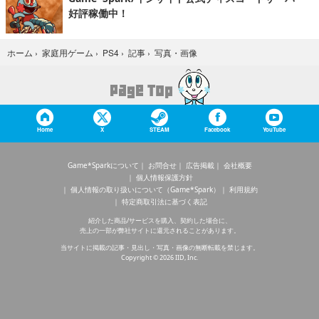
好評稼働中！
写真・画像
ホーム
›
家庭用ゲーム
›
PS4
›
記事
›
Home
X
STEAM
Facebook
YouTube
Game*Sparkについて
お問合せ
広告掲載
会社概要
個人情報保護方針
個人情報の取り扱いについて（Game*Spark）
利用規約
特定商取引法に基づく表記
紹介した商品/サービスを購入、契約した場合に、
売上の一部が弊社サイトに還元されることがあります。
当サイトに掲載の記事・見出し・写真・画像の無断転載を禁じます。
Copyright © 2026 IID, Inc.