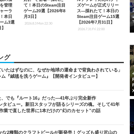
を管理
て！本日のSteam注目
ズゲームが正式リリー
ャーラ
ゲーム20選【2026年8
ス―採れたて！本日の
！本日
月3日】
Steam注目ゲーム15選
ゲーム3選
【2026年7月31日】
2026.8.3 Mon 22:30
日】
2026.7.31 Fri 22:00
ング
ていたはずなのに、なぜか地球の運命まで背負わされている」
シム『絨毯を洗うゲーム』【開発者インタビュー】
、でも『ルート16』だった―41年ぶり完全新作
者インタビュー。新旧スタッフが語るシリーズの魂。そして41年
作業で直した世界に1本だけの“幻のカセット”の話
やかな2種類のクラフトビールが新発売！グッズも盛り沢山の