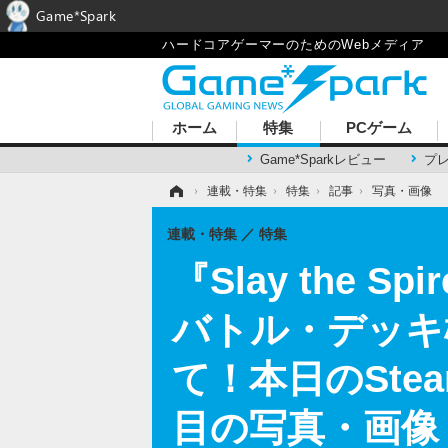
Game*Spark
ハードコアゲーマーのためのWebメディア
ホーム
特集
PCゲーム
Game*Sparkレビュー
プ
ホーム
›
連載・特集
›
特集
›
記事
›
写真・画像
連載・特集
特集
『Slay the
バトル・デッキ
て！本日のStea
目の写真・画像