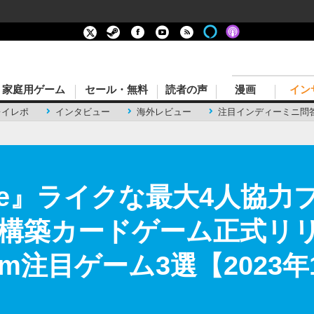
家庭用ゲーム
セール・無料
読者の声
漫画
イン
レイレポ
インタビュー
海外レビュー
注目インディーミニ問
 Spire』ライクな最大4人
構築カードゲーム正式リ
m注目ゲーム3選【2023年1