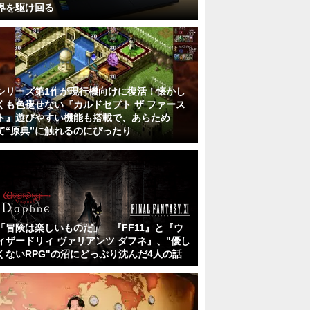
界を駆け回る
シリーズ第1作が現行機向けに復活！懐かし
くも色褪せない『カルドセプト ザ ファース
ト』遊びやすい機能も搭載で、あらため
て“原典”に触れるのにぴったり
「冒険は楽しいものだ」 ─『FF11』と『ウ
ィザードリィ ヴァリアンツ ダフネ』、"優し
くないRPG"の沼にどっぷり沈んだ4人の話