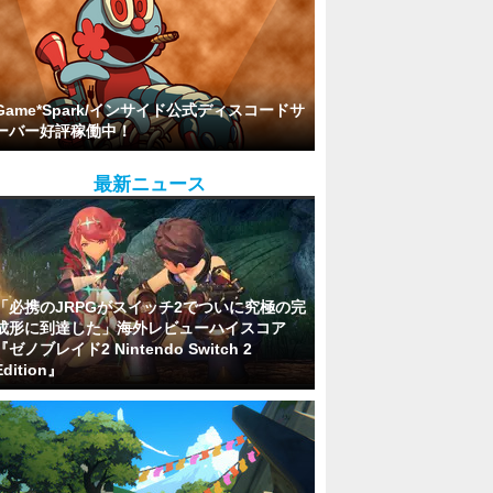
Game*Spark/インサイド公式ディスコードサ
ーバー好評稼働中！
最新ニュース
「必携のJRPGがスイッチ2でついに究極の完
成形に到達した」海外レビューハイスコア
『ゼノブレイド2 Nintendo Switch 2
Edition』