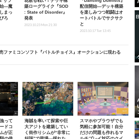
 サフ
花散る戦い！デッキ構
『Dancing Duelists』
始―魔
築ローグライク『SOD
配信開始―デッキ構築
しまっ
: State of Disorder』
を楽しみつつ戦闘はオ
びろ
発表
ートバトルでサクサク
と
2023.10.23 Mon 21:30
2023.10.17 Tue 13:45
発売ファミコンソフト『バトルチョイス』オークションに現わる
漁って
海賊を率いて探索や巨
スマホやブラウザでも
ードコ
大アジトを建築してい
気軽に参加可能！自分
ムが正
く街作りシムが“非常に
だけの問題も作れるマ
額の借
好評”で登場―採れた
ルチプレイ対応のクイ