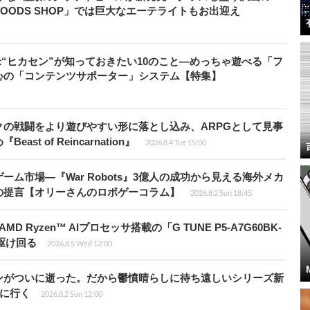
XIV GOODS SHOP」では巨大なエーテライトもお出迎え
米“ヒカセン”が知っておきたい10のこと―めっちゃ遊べる「フ
心の「コンテンツサポーター」システム【特集】
の戦闘をより遊びやすい形に落とし込み、ARPGとして見事
 of Reincarnation』
2026.8.4 Tue 15:00
ム市場―『War Robots』3億人の成功から見える海外メカ
の提言【オリーさんのロボゲーコラム】
2026.8.2 Sun 18:45
Ryzen™ AIプロセッサ搭載の「G TUNE P5-A7G60BK-
を駆け回る
2026.8.5 Wed 12:00
ンがついに逝った。だから鬱憤晴らしに待ち遠しいシリーズ新
6』に行く
2026.8.2 Sun 12:00