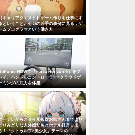
【キャリアクエスト】ゲーム作りを仕事にす
るということ。セガの若手の事例に見る，ゲ
ームプログラマという働き方
GeForce NOWで『Forza Horizon 6』をプ
レイ。ハンドルコントローラー×クラウドゲ
ーミングの底力を体感
クーデレからスタイル抜群お姉さんまでより
どりみどりな人外娘たちとホテル経営しよ
う！「クトゥルフ×美少女」テーマの