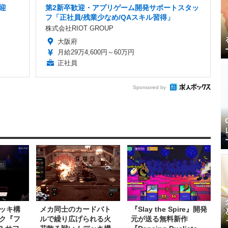
迎
第2新卒歓迎・アプリゲーム開発サポートスタッ
フ「正社員/残業少なめ/QAスキル習得」
株式会社RIOT GROUP
大阪府
月給29万4,600円～60万円
正社員
Sponsored by
ッキ構
メカ同士のカードバト
『Slay the Spire』開発
ク『フ
ルで繰り広げられる火
元が送る無料新作