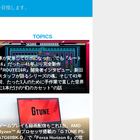
を目指します。
TOPICS
車が変形してロボになった、でも『ルート
16』だった―41年ぶり完全新作
『ROUTE16R』開発者インタビュー。新旧
スタッフが語るシリーズの魂。そして41年
前、たった1人のために手作業で直した世界
に1本だけの“幻のカセット”の話
ゲームプレイも録画配信もこれ1台。AMD
Ryzen™ AIプロセッサ搭載の「G TUNE P5-
A7G60BK-D」で『Forza Horizon 6』の世