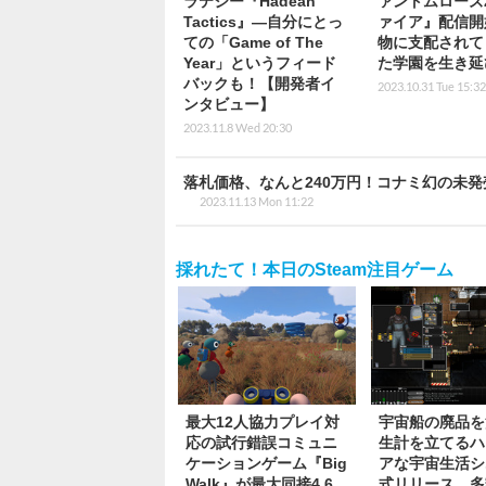
ラテジー『Hadean
ァントムローズ2
Tactics』―自分にとっ
ァイア』配信開
ての「Game of The
物に支配されて
Year」というフィード
た学園を生き延
バックも！【開発者イ
2023.10.31 Tue 15:32
ンタビュー】
2023.11.8 Wed 20:30
落札価格、なんと240万円！コナミ幻の未
2023.11.13 Mon 11:22
採れたて！本日のSteam注目ゲーム
最大12人協力プレイ対
宇宙船の廃品を
応の試行錯誤コミュニ
生計を立てるハ
ケーションゲーム『Big
アな宇宙生活シ
Walk』が最大同接4.6
式リリース。多