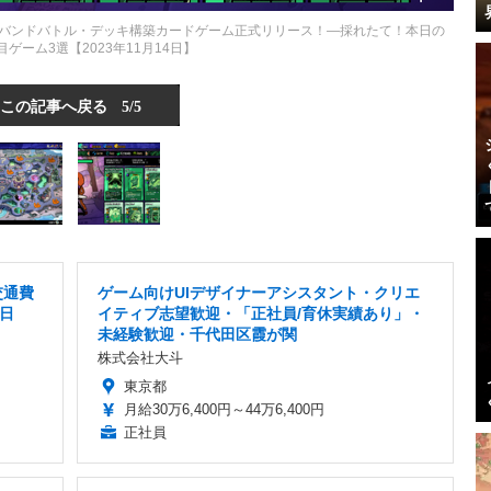
プレイ対応バンドバトル・デッキ構築カードゲーム正式リリース！―採れたて！本日の
注目ゲーム3選【2023年11月14日】
この記事へ戻る
5/5
交通費
ゲーム向けUIデザイナーアシスタント・クリエ
5日
イティブ志望歓迎・「正社員/育休実績あり」・
未経験歓迎・千代田区霞が関
株式会社大斗
東京都
月給30万6,400円～44万6,400円
正社員