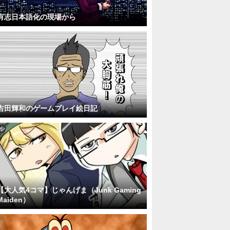
有志日本語化の現場から
吉田輝和のゲームプレイ絵日記
【大人気4コマ】じゃんげま（Junk Gaming
Maiden）