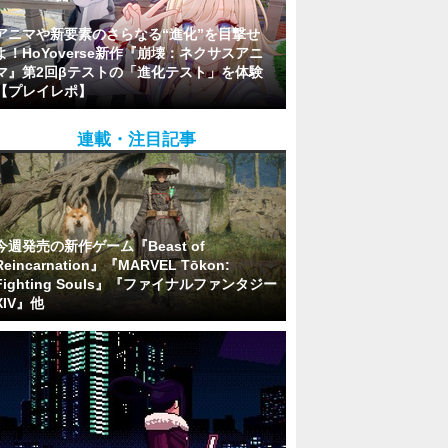
アニマや新要素のさらなる“進化”を目撃せ
よ！HoYoverse新作『崩壊：ネクサスアニ
マ』第2回βテストの「進化テスト」を体験
【プレイレポ】
連載・注目記事
今週発売の新作ゲーム『Beast of
Reincarnation』『MARVEL Tōkon:
Fighting Souls』『ファイナルファンタジー
XIV』他