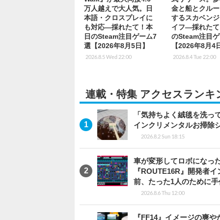
万人越えで大人気。日
金と船とクルー
本語・クロスプレイに
するスカベンジ
も対応―採れたて！本
イフ―採れたて
日のSteam注目ゲーム7
のSteam注目
選【2026年8月5日】
【2026年8月4
2026.8.5 Wed 22:00
2026.8.4 Tue 22:00
連載・特集 アクセスランキ
「気持ちよく絨毯を洗っ
インクリメンタルお掃除
2026.8.2 Sun 18:15
車が変形してロボになった
『ROUTE16R』開発
前、たった1人のために手
2026.8.6 Thu 12:00
『FF14』イメージの爽