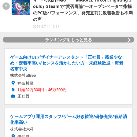
ouls』Steamで“賛否両論”―オープンベータで指摘
のPC版パフォーマンス、発売直前に改善報告も不満
の声
2026.8.7 Fri 12:21
ランキングをもっと見る
ゲーム向けUIデザイナーアシスタント「正社員」残業少な
め・定着率高い/センスを活かしたい方・未経験歓迎・海老
名市中央
株式会社alBee
神奈川県
月給32万300円～46万300円
正社員
ゲームアプリ運用スタッフ/ゲーム好き歓迎/研修充実/有給消
化率高い
株式会社大斗
愛知県