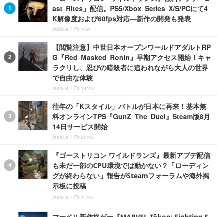
ast Rites」配信。PS5/Xbox Series X/S/PCにて4
K解像度および60fps対応―新作の開発も発表
2026.8.7 Fri 1:54
【閲覧注意】中世日本オープンワールドアダルトRP
G『Red Masked Ronin』早期アクセス開始！キャ
ラクリし、忍びの暗殺者に追われながら大人の世界
で自由な体験
2026.8.7 Fri 14:45
往年の「Kスタイル」バトルが日本に再来！基本無
料オンラインTPS『GunZ The Duel』Steam版8月
14日サービス開始
2026.8.7 Fri 20:45
『ゴーストリコン ワイルドランズ』最新アプデ配信
も未だ一部のCPU環境では動かない？「ローディン
グが終わらない」報告がSteamフォーラムや海外掲
示板に投稿
2026.8.7 Fri 17:45
マーベル新作格ゲー『MARVEL Tōkon: Fighting S