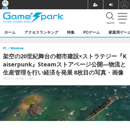
search
menu
ホーム
アクセスランキング
特集
PCゲーム
家庭用ゲー
PC
Windows
架空の20世紀舞台の都市建設×ストラテジー『K
aiserpunk』Steamストアページ公開―物流と
生産管理を行い経済を発展 8枚目の写真・画像
2023.11.18 Sat 11:00