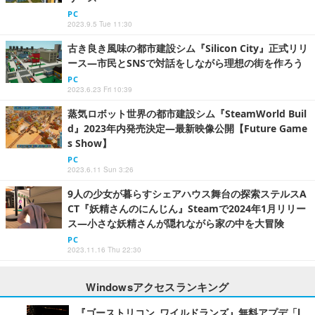
PC
2023.9.5 Tue 11:30
古き良き風味の都市建設シム『Silicon City』正式リリ
ース―市民とSNSで対話をしながら理想の街を作ろう
PC
2023.6.23 Fri 10:39
蒸気ロボット世界の都市建設シム『SteamWorld Buil
d』2023年内発売決定―最新映像公開【Future Game
s Show】
PC
2023.6.11 Sun 3:26
9人の少女が暮らすシェアハウス舞台の探索ステルスA
CT『妖精さんのにんじん』Steamで2024年1月リリー
ス―小さな妖精さんが隠れながら家の中を大冒険
PC
2023.11.16 Thu 22:30
Windowsアクセスランキング
『ゴーストリコン ワイルドランズ』無料アプデ「L