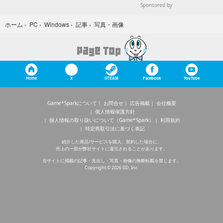
Sponsored by
写真・画像
ホーム
›
PC
›
Windows
›
記事
›
Home
X
STEAM
Facebook
YouTube
Game*Sparkについて
お問合せ
広告掲載
会社概要
個人情報保護方針
個人情報の取り扱いについて（Game*Spark）
利用規約
特定商取引法に基づく表記
紹介した商品/サービスを購入、契約した場合に、
売上の一部が弊社サイトに還元されることがあります。
当サイトに掲載の記事・見出し・写真・画像の無断転載を禁じます。
Copyright © 2026 IID, Inc.