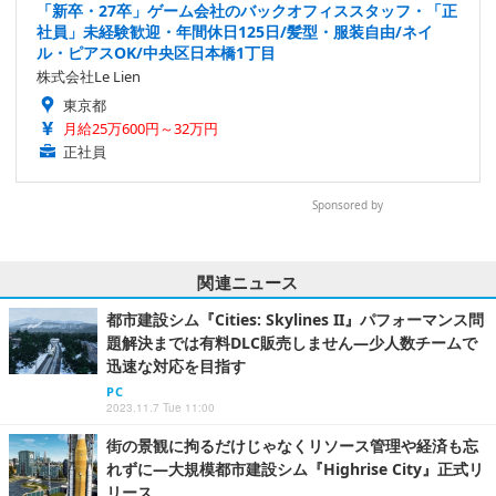
「新卒・27卒」ゲーム会社のバックオフィススタッフ・「正
社員」未経験歓迎・年間休日125日/髪型・服装自由/ネイ
ル・ピアスOK/中央区日本橋1丁目
株式会社Le Lien
東京都
月給25万600円～32万円
正社員
Sponsored by
関連ニュース
都市建設シム『Cities: Skylines II』パフォーマンス問
題解決までは有料DLC販売しません―少人数チームで
迅速な対応を目指す
PC
2023.11.7 Tue 11:00
街の景観に拘るだけじゃなくリソース管理や経済も忘
れずに―大規模都市建設シム『Highrise City』正式リ
リース