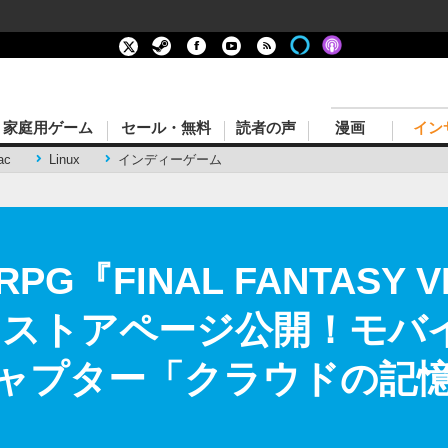
家庭用ゲーム
セール・無料
読者の声
漫画
イン
ac
Linux
インディーゲーム
『FINAL FANTASY VII
teamストアページ公開！モ
ャプター「クラウドの記憶