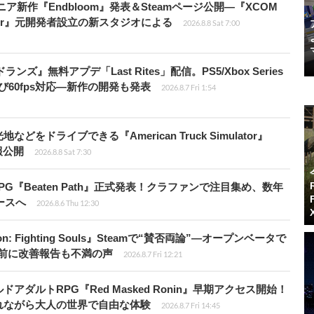
ニア新作『Endbloom』発表＆Steamページ公開―『XCOM
Amalur』元開発者設立の新スタジオによる
2026.8.8 Sat 7:00
ズ』無料アプデ「Last Rites」配信。PS5/Xbox Series
よび60fps対応―新作の開発も発表
2026.8.7 Fri 1:54
ドライブできる『American Truck Simulator』
情報公開
2026.8.8 Sat 7:30
PG『Beaten Path』正式発表！クラファンで注目集め、数年
ースへ
2026.8.6 Thu 12:30
: Fighting Souls』Steamで“賛否両論”―オープンベータで
前に改善報告も不満の声
2026.8.7 Fri 12:21
ダルトRPG『Red Masked Ronin』早期アクセス開始！
れながら大人の世界で自由な体験
2026.8.7 Fri 14:45