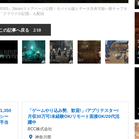
VER CRISIS』Steamストアページ公開！モバイル版とデータ共有可能―新チャプタ
「クラウドの記憶」も配信
この記事へ戻る
2/10
,350
「ゲームやり込み勢、歓迎!」/アプリテスター/
シー
月収30万可/未経験OK/リモート面接OK/20代活
種手当
躍中
BCC株式会社
神奈川県