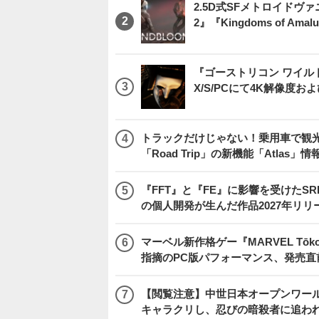
2.5D式SFメトロイドヴァ
2』『Kingdoms of 
『ゴーストリコン ワイルドラン
X/S/PCにて4K解像度お
トラックだけじゃない！乗用車で観光地などを
「Road Trip」の新機能「Atlas」
『FFT』と『FE』に影響を受けたSR
の個人開発が生んだ作品2027年リリ
マーベル新作格ゲー『MARVEL Tōkon
指摘のPC版パフォーマンス、発売直
【閲覧注意】中世日本オープンワールドア
キャラクリし、忍びの暗殺者に追わ