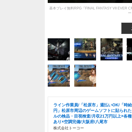
基本プレイ無料RPG『FINAL FANTASY VII E
ー
ライン作業員/「松原市」週払いOK/「時給1
円」松原市周辺のゲームソフトに貼られた
ルの検品・目視検査/月収21万円以上×各
あり×空調完備/大阪府/八尾市
株式会社トーコー