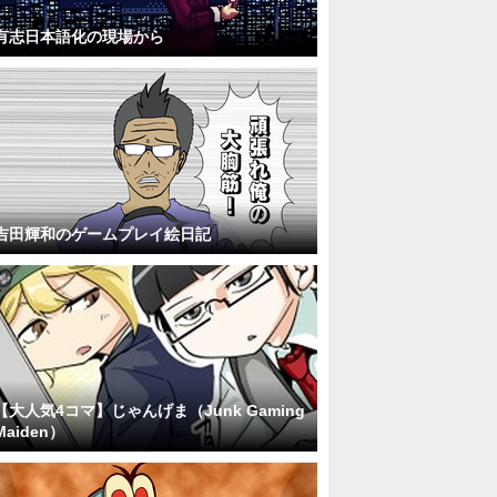
有志日本語化の現場から
吉田輝和のゲームプレイ絵日記
【大人気4コマ】じゃんげま（Junk Gaming
Maiden）