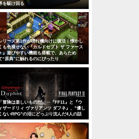
界を駆け回る
シリーズ第1作が現行機向けに復活！懐かし
くも色褪せない『カルドセプト ザ ファース
ト』遊びやすい機能も搭載で、あらため
て“原典”に触れるのにぴったり
「冒険は楽しいものだ」 ─『FF11』と『ウ
ィザードリィ ヴァリアンツ ダフネ』、"優し
くないRPG"の沼にどっぷり沈んだ4人の話