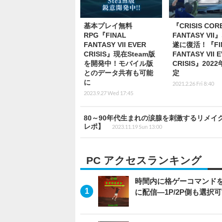
基本プレイ無料
『CRISIS CORE
RPG『FINAL
FANTASY VI
FANTASY VII EVER
遂に復活！『FI
CRISIS』現在Steam版
FANTASY VII 
を開発中！モバイル版
CRISIS』202
とのデータ共有も可能
定
に
2021.2.26 Fri 8:40
2023.9.27 Wed 17:45
80～90年代生まれの涙腺を刺激するリメイ
レポ】
2023.11.19 Sun 13:00
PC アクセスランキング
時間内に格ゲーコマンドを入
に配信―1P/2P側も選択