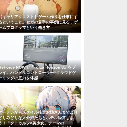
【キャリアクエスト】ゲーム作りを仕事にす
るということ。セガの若手の事例に見る，ゲ
ームプログラマという働き方
GeForce NOWで『Forza Horizon 6』をプ
レイ。ハンドルコントローラー×クラウドゲ
ーミングの底力を体感
クーデレからスタイル抜群お姉さんまでより
どりみどりな人外娘たちとホテル経営しよ
う！「クトゥルフ×美少女」テーマの