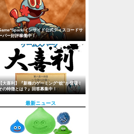
Game*Spark/インサイド公式ディスコードサ
ーバー好評稼働中！
【大喜利】『新種のゲーミング“蚊”が登場！
その特徴とは？』回答募集中！
最新ニュース