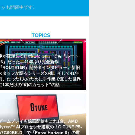
チャも開催中です。
TOPICS
車が変形してロボになった、でも『ルート
16』だった―41年ぶり完全新作
『ROUTE16R』開発者インタビュー。新旧
スタッフが語るシリーズの魂。そして41年
前、たった1人のために手作業で直した世界
に1本だけの“幻のカセット”の話
ゲームプレイも録画配信もこれ1台。AMD
Ryzen™ AIプロセッサ搭載の「G TUNE P5-
A7G60BK-D」で『Forza Horizon 6』の世