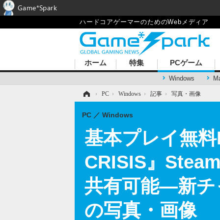
Game*Spark
ハードコアゲーマーのためのWebメディア
ホーム
特集
PCゲーム
Windows
M
ホーム
›
PC
›
Windows
›
記事
›
写真・画像
PC
Windows
基本プレイ無料RPG
CRISIS』S
共有可能―新チ
の写真・画像