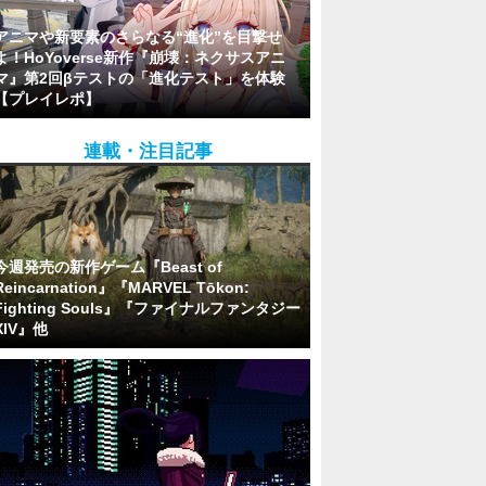
アニマや新要素のさらなる“進化”を目撃せ
よ！HoYoverse新作『崩壊：ネクサスアニ
マ』第2回βテストの「進化テスト」を体験
【プレイレポ】
連載・注目記事
今週発売の新作ゲーム『Beast of
Reincarnation』『MARVEL Tōkon:
Fighting Souls』『ファイナルファンタジー
XIV』他