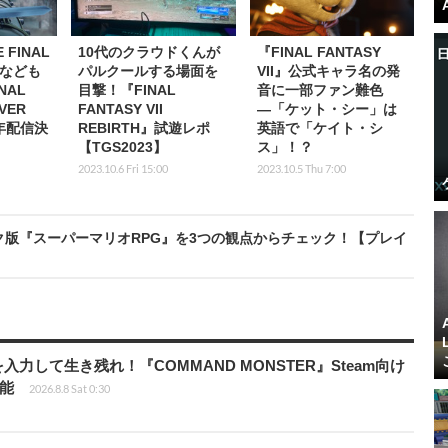
 FINAL
10代のクラウドくんが
『FINAL FANTASY
I』なども
パルクールする場面を
VII』公式キャラ名の発
NAL
目撃！『FINAL
音に一部ファン難色
EVER
FANTASY VII
―「ケット・シー」は
2年配信決
REBIRTH』試遊レポ
英語で「ケイト・シ
【TGS2023】
ス」！？
2023.10.6 Fri 15:00
2023.10.5 Thu 7:00
ク版『スーパーマリオRPG』を3つの観点からチェック！【プレイ
力して生き残れ！『COMMAND MONSTER』Steam向け
可能
2026.8.8 Sat 0:30