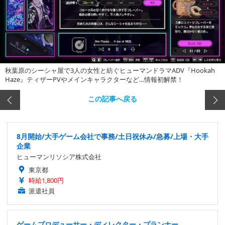
秋葉原のシーシャ屋で3人の女性と紡ぐヒューマンドラマADV『Hookah
Haze』ティザーPVやメインキャラクターなど…情報初解禁！
この記事へ戻る
8月開始/大手ゲーム会社で事務/土日祝休み/急募/上場・大手
企業
ヒューマンリソシア株式会社
東京都
時給1,800円
派遣社員
ゲームプロデューサー・ディレクター・プランナー