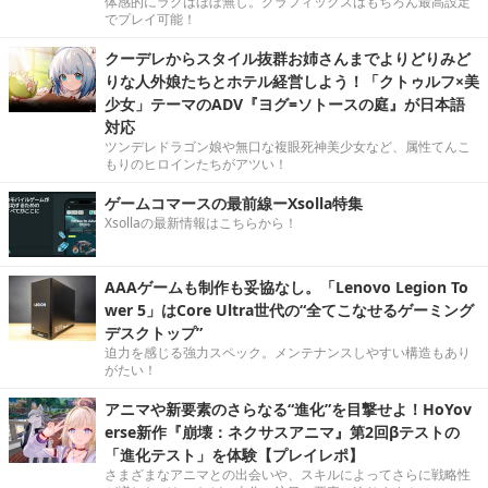
体感的にラグはほぼ無し。グラフィックスはもちろん最高設定
でプレイ可能！
クーデレからスタイル抜群お姉さんまでよりどりみど
りな人外娘たちとホテル経営しよう！「クトゥルフ×美
少女」テーマのADV『ヨグ=ソトースの庭』が日本語
対応
ツンデレドラゴン娘や無口な複眼死神美少女など、属性てんこ
もりのヒロインたちがアツい！
ゲームコマースの最前線ーXsolla特集
Xsollaの最新情報はこちらから！
AAAゲームも制作も妥協なし。「Lenovo Legion To
wer 5」はCore Ultra世代の“全てこなせるゲーミング
デスクトップ”
迫力を感じる強力スペック。メンテナンスしやすい構造もあり
がたい！
アニマや新要素のさらなる“進化”を目撃せよ！HoYov
erse新作『崩壊：ネクサスアニマ』第2回βテストの
「進化テスト」を体験【プレイレポ】
さまざまなアニマとの出会いや、スキルによってさらに戦略性