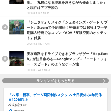
生。「丸裸になる現象を泣きながら修正しました」
と現在はアプデ済み
2026.8.4 Tue 10:41
『シュタゲ』リメイク『シュタインズ・ゲート リブ
ート』Steamで予約開始！発売までは10%オフ―早
期購入特典ではコマンドADV『変移空間のオクテッ
ト』付属
2026.8.6 Thu 17:45
実在道路をドライブできるブラウザゲー『Hop.Eart
h』が注目集める―Googleマップ＋『ニード・フォ
ー・スピード』のようなゲーム性
2026.8.5 Wed 13:50
ランキングをもっと見る
「27卒・新卒」ゲーム画面制作スタッフ/土日祝休み/年間休
日120日以上
株式会社LOP