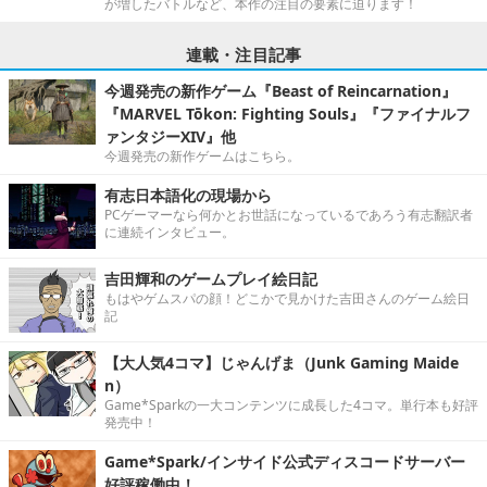
が増したバトルなど、本作の注目の要素に迫ります！
連載・注目記事
今週発売の新作ゲーム『Beast of Reincarnation』
『MARVEL Tōkon: Fighting Souls』『ファイナルフ
ァンタジーXIV』他
今週発売の新作ゲームはこちら。
有志日本語化の現場から
PCゲーマーなら何かとお世話になっているであろう有志翻訳者
に連続インタビュー。
吉田輝和のゲームプレイ絵日記
もはやゲムスパの顔！どこかで見かけた吉田さんのゲーム絵日
記
【大人気4コマ】じゃんげま（Junk Gaming Maide
n）
Game*Sparkの一大コンテンツに成長した4コマ。単行本も好評
発売中！
Game*Spark/インサイド公式ディスコードサーバー
好評稼働中！