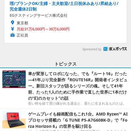
理/ブランクOK/主婦・主夫歓迎/土日祝休みあり/昇給あり/
完全週休2日制
EGテスティングサービス株式会社
東京都
月給31万6,000円～39万6,000円
正社員
Sponsored by
トピックス
車が変形してロボになった、でも『ルート16』だった
―41年ぶり完全新作『ROUTE16R』開発者インタビュ
ー。新旧スタッフが語るシリーズの魂。そして41年
前、たった1人のために手作業で直した世界に1本だけ
の“幻のカセット”の話
長い時を経て受け継がれる過去と、新たに生まれるものとは。
ゲームプレイも録画配信もこれ1台。AMD Ryzen™ AI
プロセッサ搭載の「G TUNE P5-A7G60BK-D」で『Fo
rza Horizon 6』の世界を駆け回る