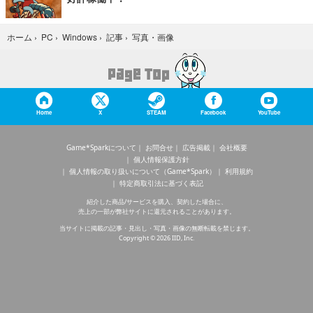
写真・画像
ホーム
›
PC
›
Windows
›
記事
›
Home
X
STEAM
Facebook
YouTube
Game*Sparkについて
お問合せ
広告掲載
会社概要
個人情報保護方針
個人情報の取り扱いについて（Game*Spark）
利用規約
特定商取引法に基づく表記
紹介した商品/サービスを購入、契約した場合に、
売上の一部が弊社サイトに還元されることがあります。
当サイトに掲載の記事・見出し・写真・画像の無断転載を禁じます。
Copyright © 2026 IID, Inc.