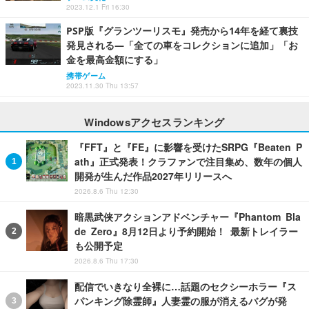
2023.12.1 Fri 16:30
PSP版『グランツーリスモ』発売から14年を経て裏技
発見される―「全ての車をコレクションに追加」「お
金を最高金額にする」
携帯ゲーム
2023.11.30 Thu 13:57
Windowsアクセスランキング
『FFT』と『FE』に影響を受けたSRPG『Beaten P
ath』正式発表！クラファンで注目集め、数年の個人
開発が生んだ作品2027年リリースへ
2026.8.6 Thu 12:30
暗黒武侠アクションアドベンチャー『Phantom Bla
de Zero』8月12日より予約開始！ 最新トレイラー
も公開予定
2026.8.6 Thu 17:30
配信でいきなり全裸に…話題のセクシーホラー『ス
パンキング除霊師』人妻霊の服が消えるバグが発