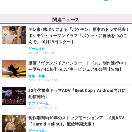
関連ニュース
テレ東×株ポケによる『ポケモン』原案のドラマ発表！
ポケモンヒューマンドラマ「ポケットに冒険をつめこ
んで」10月19日スタート
ゲーム文化
2023.8.30 Wed 20:00
漫画『ヴァンパイアハンター・トド丸』制作進行中！
―明らかに名作っぽいキービジュアル公開【告知】
連載・特集
2019.1.20 Sun 13:00
80年代警察ドラマADV『Beat Cop』Android向けに
配信開始！
アプリゲーム
2019.1.23 Wed 21:00
制作期間約10年のストップモーションアニメ風ADV
『Harold Halibut』配信時期決定！
ゲーム文化