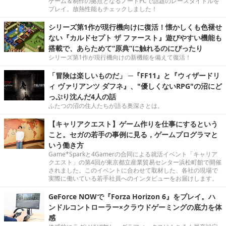
ゲーム＆制作の拠点となるノートPCで話題のレースタイトルを
プレイ。放熱性能もチェックしました！
シリーズ第1作が現行機向けに復活！懐かしくも色褪せ
ない『カルドセプト ザ ファースト』遊びやすい機能も
搭載で、あらためて“原典”に触れるのにぴったり
シリーズ第1作が現行機向けの新機能を備えて復活！
「冒険は楽しいものだ」 ─『FF11』と『ウィザードリ
ィ ヴァリアンツ ダフネ』、"優しくないRPG"の沼にど
っぷり沈んだ4人の話
ふたつの沼の住人たちが語る奥深さとは。
【キャリアクエスト】ゲーム作りを仕事にするという
こと。セガの若手の事例に見る，ゲームプログラマと
いう働き方
Game*Sparkと4Gamerの合同による就活イベント「キャリア
クエスト」の第4回が東京都立産業貿易センター浜松町館で開催
されました。このイベントに合わせて取材した、各社の現場で
実際に働いている若手社員へのインタビューをお届けします。
GeForce NOWで『Forza Horizon 6』をプレイ。ハ
ンドルコントローラー×クラウドゲーミングの底力を体
感