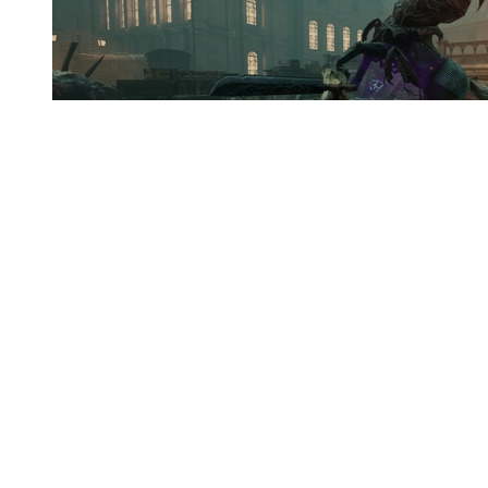
PC体験版配信開始―ホラー＆ゴア特徴の3D化し
たソウルライク続編『Morbid: The Lords of Ire』
Steamにて
前の画像
次の画像
この記事へ戻る