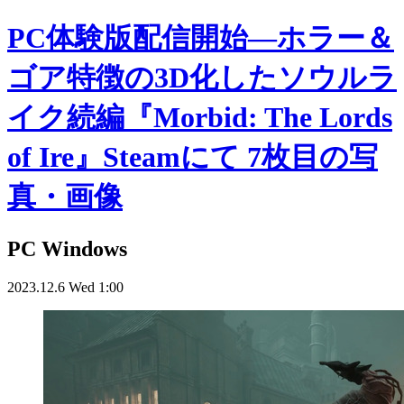
PC体験版配信開始―ホラー＆
ゴア特徴の3D化したソウルラ
イク続編『Morbid: The Lords
of Ire』Steamにて 7枚目の写
真・画像
PC
Windows
2023.12.6 Wed 1:00