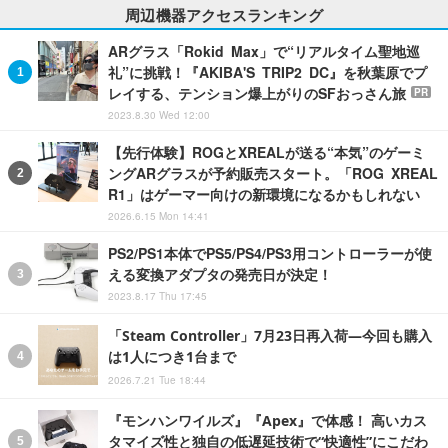
周辺機器アクセスランキング
ARグラス「Rokid Max」で“リアルタイム聖地巡
礼”に挑戦！『AKIBA'S TRIP2 DC』を秋葉原でプ
レイする、テンション爆上がりのSFおっさん旅
PR
2023.8.30 Wed 12:00
【先行体験】ROGとXREALが送る“本気”のゲーミ
ングARグラスが予約販売スタート。「ROG XREAL
R1」はゲーマー向けの新環境になるかもしれない
2026.6.15 Mon 14:41
PS2/PS1本体でPS5/PS4/PS3用コントローラーが使
える変換アダプタの発売日が決定！
2023.8.17 Thu 17:45
「Steam Controller」7月23日再入荷―今回も購入
は1人につき1台まで
2026.7.21 Tue 18:44
『モンハンワイルズ』『Apex』で体感！ 高いカス
タマイズ性と独自の低遅延技術で“快適性”にこだわ