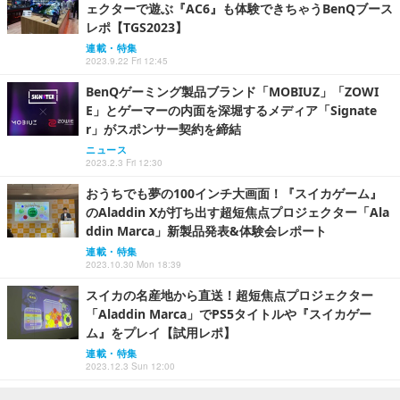
ェクターで遊ぶ『AC6』も体験できちゃうBenQブース
レポ【TGS2023】
連載・特集
2023.9.22 Fri 12:45
BenQゲーミング製品ブランド「MOBIUZ」「ZOWI
E」とゲーマーの内面を深堀するメディア「Signate
r」がスポンサー契約を締結
ニュース
2023.2.3 Fri 12:30
おうちでも夢の100インチ大画面！『スイカゲーム』
のAladdin Xが打ち出す超短焦点プロジェクター「Ala
ddin Marca」新製品発表&体験会レポート
連載・特集
2023.10.30 Mon 18:39
スイカの名産地から直送！超短焦点プロジェクター
「Aladdin Marca」でPS5タイトルや『スイカゲー
ム』をプレイ【試用レポ】
連載・特集
2023.12.3 Sun 12:00