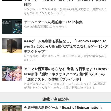
対応
ツンデレドラゴン娘や無口な複眼死神美少女など、属性てんこ
もりのヒロインたちがアツい！
ゲームコマースの最前線ーXsolla特集
Xsollaの最新情報はこちらから！
AAAゲームも制作も妥協なし。「Lenovo Legion To
wer 5」はCore Ultra世代の“全てこなせるゲーミング
デスクトップ”
迫力を感じる強力スペック。メンテナンスしやすい構造もあり
がたい！
アニマや新要素のさらなる“進化”を目撃せよ！HoYov
erse新作『崩壊：ネクサスアニマ』第2回βテストの
「進化テスト」を体験【プレイレポ】
さまざまなアニマとの出会いや、スキルによってさらに戦略性
が増したバトルなど、本作の注目の要素に迫ります！
連載・注目記事
今週発売の新作ゲーム『Beast of Reincarnation』