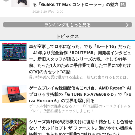
る「GuliKit TT Max コントローラー」の魅力
PR
2026.5.20 Wed 12:00
ランキングをもっと見る
トピックス
車が変形してロボになった、でも『ルート16』だった
―41年ぶり完全新作『ROUTE16R』開発者インタビュ
ー。新旧スタッフが語るシリーズの魂。そして41年
前、たった1人のために手作業で直した世界に1本だけ
の“幻のカセット”の話
長い時を経て受け継がれる過去と、新たに生まれるものとは。
ゲームプレイも録画配信もこれ1台。AMD Ryzen™ AI
プロセッサ搭載の「G TUNE P5-A7G60BK-D」で『Fo
rza Horizon 6』の世界を駆け回る
ゲーム＆制作の拠点となるノートPCで話題のレースタイトルを
プレイ。放熱性能もチェックしました！
シリーズ第1作が現行機向けに復活！懐かしくも色褪せ
ない『カルドセプト ザ ファースト』遊びやすい機能も
搭載で、あらためて“原典”に触れるのにぴったり