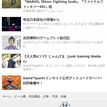
『MARVEL Tōkon: Fighting Souls』『ファイナルフ
ァンタジーXIV』他
今週発売の新作ゲームはこちら。
有志日本語化の現場から
PCゲーマーなら何かとお世話になっているであろう有志翻訳者
に連続インタビュー。
吉田輝和のゲームプレイ絵日記
もはやゲムスパの顔！どこかで見かけた吉田さんのゲーム絵日
記
【大人気4コマ】じゃんげま（Junk Gaming Maide
n）
Game*Sparkの一大コンテンツに成長した4コマ。単行本も好評
発売中！
Game*Spark/インサイド公式ディスコードサーバー
好評稼働中！
写真・画像
ホーム
›
ゲーム機
›
周辺機器
›
記事
›