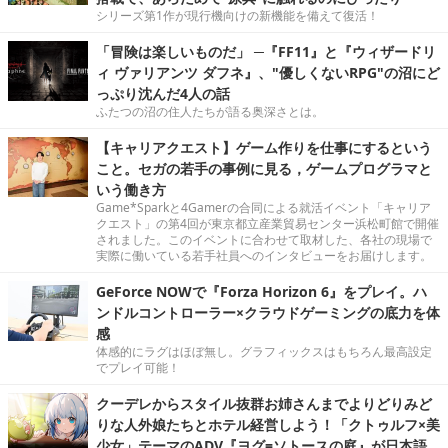
シリーズ第1作が現行機向けの新機能を備えて復活！
「冒険は楽しいものだ」 ─『FF11』と『ウィザードリ
ィ ヴァリアンツ ダフネ』、"優しくないRPG"の沼にど
っぷり沈んだ4人の話
ふたつの沼の住人たちが語る奥深さとは。
【キャリアクエスト】ゲーム作りを仕事にするという
こと。セガの若手の事例に見る，ゲームプログラマと
いう働き方
Game*Sparkと4Gamerの合同による就活イベント「キャリア
クエスト」の第4回が東京都立産業貿易センター浜松町館で開催
されました。このイベントに合わせて取材した、各社の現場で
実際に働いている若手社員へのインタビューをお届けします。
GeForce NOWで『Forza Horizon 6』をプレイ。ハ
ンドルコントローラー×クラウドゲーミングの底力を体
感
体感的にラグはほぼ無し。グラフィックスはもちろん最高設定
でプレイ可能！
クーデレからスタイル抜群お姉さんまでよりどりみど
りな人外娘たちとホテル経営しよう！「クトゥルフ×美
少女」テーマのADV『ヨグ=ソトースの庭』が日本語