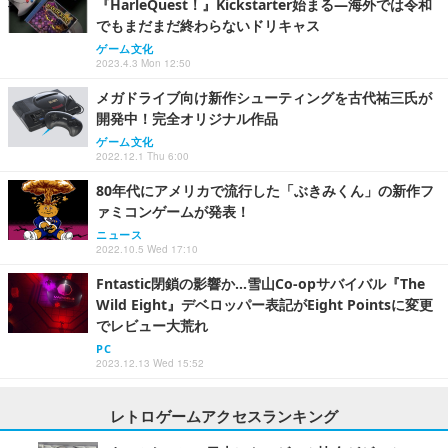
『HarleQuest！』Kickstarter始まる―海外では令和
でもまだまだ終わらないドリキャス
ゲーム文化
2023.4.3 Mon 12:50
メガドライブ向け新作シューティングを古代祐三氏が
開発中！完全オリジナル作品
ゲーム文化
2022.12.1 Thu 6:00
80年代にアメリカで流行した「ぶきみくん」の新作フ
ァミコンゲームが発表！
ニュース
2022.10.5 Wed 17:10
Fntastic閉鎖の影響か…雪山Co-opサバイバル『The
Wild Eight』デベロッパー表記がEight Pointsに変更
でレビュー大荒れ
PC
2023.12.13 Wed 15:52
レトロゲームアクセスランキング