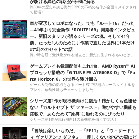
が駆ける異色の戦記が令和に蘇る
約30年の歴史を誇る海外SRPGの不朽の名作が全面リメイクされ
て登場！
車が変形してロボになった、でも『ルート16』だった
―41年ぶり完全新作『ROUTE16R』開発者インタビュ
ー。新旧スタッフが語るシリーズの魂。そして41年
前、たった1人のために手作業で直した世界に1本だけ
の“幻のカセット”の話
長い時を経て受け継がれる過去と、新たに生まれるものとは。
ゲームプレイも録画配信もこれ1台。AMD Ryzen™ AI
プロセッサ搭載の「G TUNE P5-A7G60BK-D」で『Fo
rza Horizon 6』の世界を駆け回る
ゲーム＆制作の拠点となるノートPCで話題のレースタイトルを
プレイ。放熱性能もチェックしました！
シリーズ第1作が現行機向けに復活！懐かしくも色褪せ
ない『カルドセプト ザ ファースト』遊びやすい機能も
搭載で、あらためて“原典”に触れるのにぴったり
シリーズ第1作が現行機向けの新機能を備えて復活！
「冒険は楽しいものだ」 ─『FF11』と『ウィザードリ
ィ ヴァリアンツ ダフネ』、"優しくないRPG"の沼にど