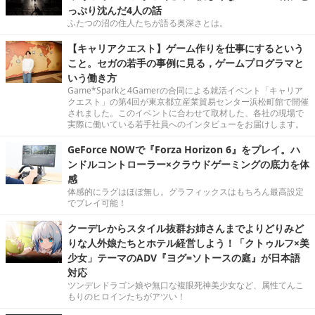
っぷり沈んだ4人の話
ふたつの沼の住人たちが語る奥深さとは。
【キャリアクエスト】ゲーム作りを仕事にするという
こと。セガの若手の事例に見る，ゲームプログラマと
いう働き方
Game*Sparkと4Gamerの合同による就活イベント「キャリア
クエスト」の第4回が東京都立産業貿易センター浜松町館で開催
されました。このイベントに合わせて取材した、各社の現場で
実際に働いている若手社員へのインタビューをお届けします。
GeForce NOWで『Forza Horizon 6』をプレイ。ハ
ンドルコントローラー×クラウドゲーミングの底力を体
感
体感的にラグはほぼ無し。グラフィックスはもちろん最高設定
でプレイ可能！
クーデレからスタイル抜群お姉さんまでよりどりみど
りな人外娘たちとホテル経営しよう！「クトゥルフ×美
少女」テーマのADV『ヨグ=ソトースの庭』が日本語
対応
ツンデレドラゴン娘や無口な複眼死神美少女など、属性てんこ
もりのヒロインたちがアツい！