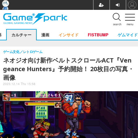
search
menu
料
カルチャー
漫画
インサイド
FISTBUMP
ゲムマイド
ゲーム文化
レトロゲーム
ネオジオ向け新作ベルトスクロールACT『Ven
geance Hunters』予約開始！ 20枚目の写真・
画像
2023.12.14 Thu 15:58