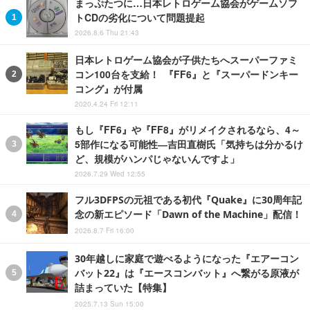
まっぷたつに…日本レトロゲーム協会がゲームソフ
トCDの劣化について問題提起
2026.8.6 Thu 21:43
日本レトロゲーム協会が子供たちへスーパーファミ
コン100台を支給！ 『FF6』と『スーパードンキー
コング』が付属
2020.4.24 Fri 12:11
もし『FF6』や『FF8』がリメイクされるなら、4～
5部作になる可能性―吉田直樹氏「気持ちは分かるけ
ど、規模がハンパじゃないんですよ」
2026.7.29 Wed 12:55
フル3DFPSの元祖である初代『Quake』に30周年記
念の新エピソード「Dawn of the Machine」配信！
2026.8.7 Fri 16:00
30年越しに家庭で遊べるようになった『エアーコン
バット22』は『エースコンバット』へ繋がる原液が
詰まっていた【特集】
2025.7.13 Sun 15:00