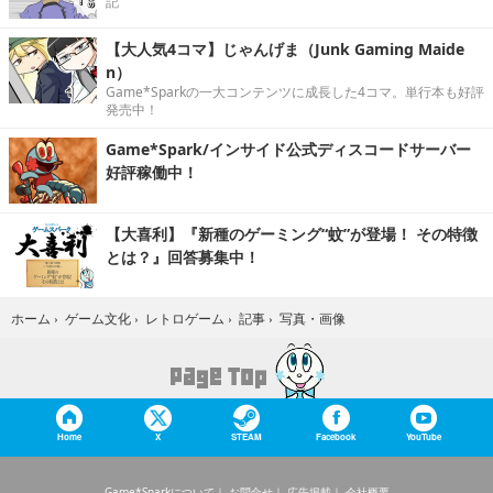
記
【大人気4コマ】じゃんげま（Junk Gaming Maide
n）
Game*Sparkの一大コンテンツに成長した4コマ。単行本も好評
発売中！
Game*Spark/インサイド公式ディスコードサーバー
好評稼働中！
【大喜利】『新種のゲーミング“蚊”が登場！ その特徴
とは？』回答募集中！
写真・画像
ホーム
›
ゲーム文化
›
レトロゲーム
›
記事
›
Home
X
STEAM
Facebook
YouTube
Game*Sparkについて
お問合せ
広告掲載
会社概要