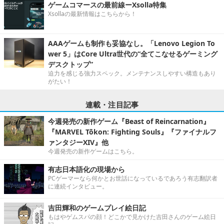
ゲームコマースの最前線ーXsolla特集
Xsollaの最新情報はこちらから！
AAAゲームも制作も妥協なし。「Lenovo Legion To
wer 5」はCore Ultra世代の“全てこなせるゲーミング
デスクトップ”
迫力を感じる強力スペック。メンテナンスしやすい構造もあり
がたい！
連載・注目記事
今週発売の新作ゲーム『Beast of Reincarnation』
『MARVEL Tōkon: Fighting Souls』『ファイナルフ
ァンタジーXIV』他
今週発売の新作ゲームはこちら。
有志日本語化の現場から
PCゲーマーなら何かとお世話になっているであろう有志翻訳者
に連続インタビュー。
吉田輝和のゲームプレイ絵日記
もはやゲムスパの顔！どこかで見かけた吉田さんのゲーム絵日