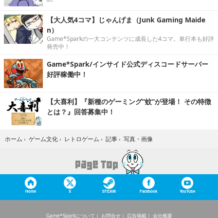
【大人気4コマ】じゃんげま（Junk Gaming Maide
n）
Game*Sparkの一大コンテンツに成長した4コマ。単行本も好評
発売中！
Game*Spark/インサイド公式ディスコードサーバー
好評稼働中！
【大喜利】『新種のゲーミング“蚊”が登場！ その特徴
とは？』回答募集中！
写真・画像
ホーム
›
ゲーム文化
›
レトロゲーム
›
記事
›
Home
X
STEAM
Facebook
YouTube
Game*Sparkについて
お問合せ
広告掲載
会社概要