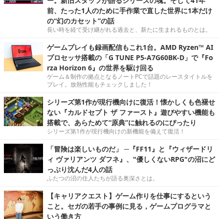
ー。新旧スタッフが語るシリーズの魂。そして41年
前、たった1人のために手作業で直した世界に1本だけ
の“幻のカセット”の話
長い時を経て受け継がれる過去と、新たに生まれるものとは。
ゲームプレイも録画配信もこれ1台。AMD Ryzen™ AI
プロセッサ搭載の「G TUNE P5-A7G60BK-D」で『Fo
rza Horizon 6』の世界を駆け回る
ゲーム＆制作の拠点となるノートPCで話題のレースタイトルを
プレイ。放熱性能もチェックしました！
シリーズ第1作が現行機向けに復活！懐かしくも色褪せ
ない『カルドセプト ザ ファースト』遊びやすい機能も
搭載で、あらためて“原典”に触れるのにぴったり
シリーズ第1作が現行機向けの新機能を備えて復活！
「冒険は楽しいものだ」 ─『FF11』と『ウィザードリ
ィ ヴァリアンツ ダフネ』、"優しくないRPG"の沼にど
っぷり沈んだ4人の話
ふたつの沼の住人たちが語る奥深さとは。
【キャリアクエスト】ゲーム作りを仕事にするという
こと。セガの若手の事例に見る，ゲームプログラマと
いう働き方