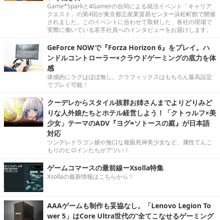
Game*Sparkと4Gamerの合同による就活イベント「キャリア
クエスト」の第4回が東京都立産業貿易センター浜松町館で開催
されました。このイベントに合わせて取材した、各社の現場で
実際に働いている若手社員へのインタビューをお届けします。
GeForce NOWで『Forza Horizon 6』をプレイ。ハ
ンドルコントローラー×クラウドゲーミングの底力を体
感
体感的にラグはほぼ無し。グラフィックスはもちろん最高設定
でプレイ可能！
クーデレからスタイル抜群お姉さんまでよりどりみど
りな人外娘たちとホテル経営しよう！「クトゥルフ×美
少女」テーマのADV『ヨグ=ソトースの庭』が日本語
対応
ツンデレドラゴン娘や無口な複眼死神美少女など、属性てんこ
もりのヒロインたちがアツい！
ゲームコマースの最前線ーXsolla特集
Xsollaの最新情報はこちらから！
AAAゲームも制作も妥協なし。「Lenovo Legion To
wer 5」はCore Ultra世代の“全てこなせるゲーミング