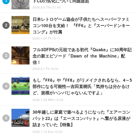
トCDの劣化について問題提起
2026.8.6 Thu 21:43
日本レトロゲーム協会が子供たちへスーパーファミ
コン100台を支給！ 『FF6』と『スーパードンキー
コング』が付属
2020.4.24 Fri 12:11
フル3DFPSの元祖である初代『Quake』に30周年記
念の新エピソード「Dawn of the Machine」配
信！
2026.8.7 Fri 16:00
もし『FF6』や『FF8』がリメイクされるなら、4～5
部作になる可能性―吉田直樹氏「気持ちは分かるけ
ど、規模がハンパじゃないんですよ」
2026.7.29 Wed 12:55
30年越しに家庭で遊べるようになった『エアーコン
バット22』は『エースコンバット』へ繋がる原液が
詰まっていた【特集】
2025.7.13 Sun 15:00