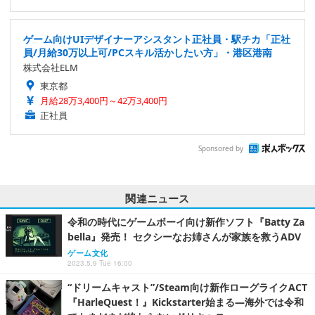
ゲーム向けUIデザイナーアシスタント正社員・駅チカ「正社
員/月給30万以上可/PCスキル活かしたい方」・港区港南
株式会社ELM
東京都
月給28万3,400円～42万3,400円
正社員
Sponsored by
関連ニュース
令和の時代にゲームボーイ向け新作ソフト『Batty Za
bella』発売！ セクシーなお姉さんが家族を救うADV
ゲーム文化
2023.5.9 Tue 16:00
“ドリームキャスト”/Steam向け新作ローグライクACT
『HarleQuest！』Kickstarter始まる―海外では令和