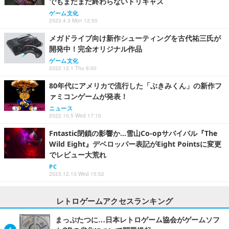
でもまだまだ終わらないドリキャス
ゲーム文化
2023.4.3 Mon 12:50
メガドライブ向け新作シューティングを古代祐三氏が
開発中！完全オリジナル作品
ゲーム文化
2022.12.1 Thu 6:00
80年代にアメリカで流行した「ぶきみくん」の新作フ
ァミコンゲームが発表！
ニュース
2022.10.5 Wed 17:10
Fntastic閉鎖の影響か…雪山Co-opサバイバル『The
Wild Eight』デベロッパー表記がEight Pointsに変更
でレビュー大荒れ
PC
2023.12.13 Wed 15:52
レトロゲームアクセスランキング
まっぷたつに…日本レトロゲーム協会がゲームソフ