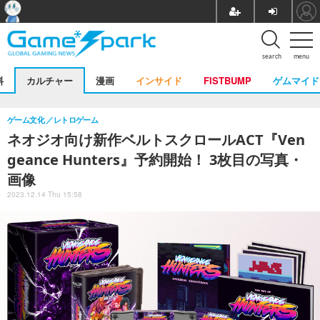
search
menu
料
カルチャー
漫画
インサイド
FISTBUMP
ゲムマイド
ゲーム文化
レトロゲーム
ネオジオ向け新作ベルトスクロールACT『Ven
geance Hunters』予約開始！ 3枚目の写真・
画像
2023.12.14 Thu 15:58