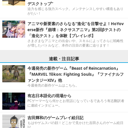
デスクトップ”
迫力を感じる強力スペック。メンテナンスしやすい構造もあり
がたい！
アニマや新要素のさらなる“進化”を目撃せよ！HoYov
erse新作『崩壊：ネクサスアニマ』第2回βテストの
「進化テスト」を体験【プレイレポ】
さまざまなアニマとの出会いや、スキルによってさらに戦略性
が増したバトルなど、本作の注目の要素に迫ります！
連載・注目記事
今週発売の新作ゲーム『Beast of Reincarnation』
『MARVEL Tōkon: Fighting Souls』『ファイナルフ
ァンタジーXIV』他
今週発売の新作ゲームはこちら。
有志日本語化の現場から
PCゲーマーなら何かとお世話になっているであろう有志翻訳者
に連続インタビュー。
吉田輝和のゲームプレイ絵日記
もはやゲムスパの顔！どこかで見かけた吉田さんのゲーム絵日
記