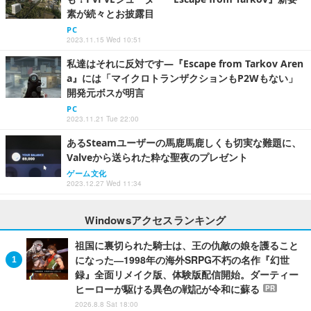
素が続々とお披露目
PC
2023.11.15 Wed 10:51
私達はそれに反対です―『Escape from Tarkov Aren
a』には「マイクロトランザクションもP2Wもない」
開発元ボスが明言
PC
2023.11.21 Tue 22:00
あるSteamユーザーの馬鹿馬鹿しくも切実な難題に、
Valveから送られた粋な聖夜のプレゼント
ゲーム文化
2023.12.27 Wed 11:34
Windowsアクセスランキング
祖国に裏切られた騎士は、王の仇敵の娘を護ること
になった―1998年の海外SRPG不朽の名作『幻世
録』全面リメイク版、体験版配信開始。ダーティー
ヒーローが駆ける異色の戦記が令和に蘇る
PR
2026.8.8 Sat 18:00