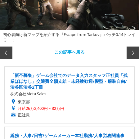
初心者向け新マップを紹介する『Escape from Tarkov』パッチ0.14トレイ
ラー！
この記事へ戻る
「新卒募集」ゲーム会社でのデータ入力スタッフ正社員「残
業ほぼなし」交通費全額支給・未経験歓迎/髪型・服装自由/
渋谷区渋谷2丁目
株式会社Meta Sales
東京都
月給26万2,400円～32万円
正社員
総務・人事/日吉/ゲームメーカー本社勤務/人事労務関連事