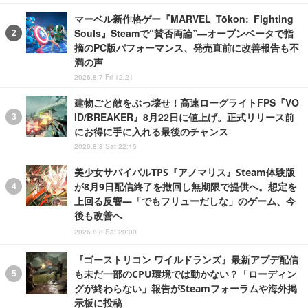
マーベル新作格ゲー『MARVEL Tōkon: Fighting
Souls』Steamで“賛否両論”―オープンベータで指
摘のPC版パフォーマンス、発売直前に改善報告も不
満の声
2026.8.7 Fri 12:21
建物ごと敵をぶっ壊せ！高速ローグライトFPS『VO
ID/BREAKER』8月22日に値上げ。正式リリース前
にお得に手に入れる最後のチャンス
2026.8.8 Sat 22:15
美少女サバイバルTPS『アノマリス』Steam体験版
が8月9日配信終了を撤回し無期限で提供へ。想定を
上回る反響―「でもフリューだしな」のゲーム、今
後も改善へ
2026.8.8 Sat 20:00
『ゴーストリコン ワイルドランズ』最新アプデ配信
も未だ一部のCPU環境では動かない？「ローディン
グが終わらない」報告がSteamフォーラムや海外掲
示板に投稿