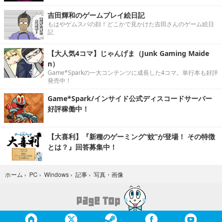
吉田輝和のゲームプレイ絵日記
もはやゲムスパの顔！どこかで見かけた吉田さんのゲーム絵日
記
【大人気4コマ】じゃんげま（Junk Gaming Maide
n）
Game*Sparkの一大コンテンツに成長した4コマ。単行本も好評
発売中！
Game*Spark/インサイド公式ディスコードサーバー
好評稼働中！
【大喜利】『新種のゲーミング“蚊”が登場！ その特徴
とは？』回答募集中！
写真・画像
ホーム
›
PC
›
Windows
›
記事
›