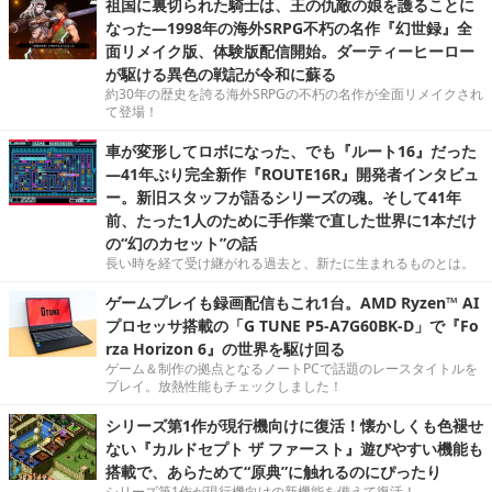
祖国に裏切られた騎士は、王の仇敵の娘を護ることに
なった―1998年の海外SRPG不朽の名作『幻世録』全
面リメイク版、体験版配信開始。ダーティーヒーロー
が駆ける異色の戦記が令和に蘇る
約30年の歴史を誇る海外SRPGの不朽の名作が全面リメイクされ
て登場！
車が変形してロボになった、でも『ルート16』だった
―41年ぶり完全新作『ROUTE16R』開発者インタビュ
ー。新旧スタッフが語るシリーズの魂。そして41年
前、たった1人のために手作業で直した世界に1本だけ
の“幻のカセット”の話
長い時を経て受け継がれる過去と、新たに生まれるものとは。
ゲームプレイも録画配信もこれ1台。AMD Ryzen™ AI
プロセッサ搭載の「G TUNE P5-A7G60BK-D」で『Fo
rza Horizon 6』の世界を駆け回る
ゲーム＆制作の拠点となるノートPCで話題のレースタイトルを
プレイ。放熱性能もチェックしました！
シリーズ第1作が現行機向けに復活！懐かしくも色褪せ
ない『カルドセプト ザ ファースト』遊びやすい機能も
搭載で、あらためて“原典”に触れるのにぴったり
シリーズ第1作が現行機向けの新機能を備えて復活！