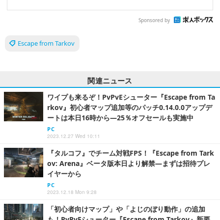
Sponsored by
Escape from Tarkov
関連ニュース
ワイプも来るぞ！PvPvEシューター『Escape from Ta
rkov』初心者マップ追加等のパッチ0.14.0.0アップデ
ートは本日16時から―25％オフセールも実施中
PC
2023.12.27 Wed 10:11
『タルコフ』でチーム対戦FPS！『Escape from Tark
ov: Arena』ベータ版本日より解禁―まずは招待プレ
イヤーから
PC
2023.12.18 Mon 9:28
「初心者向けマップ」や「よじのぼり動作」の追加
も！PvPvEシューター『Escape from Tarkov』新要