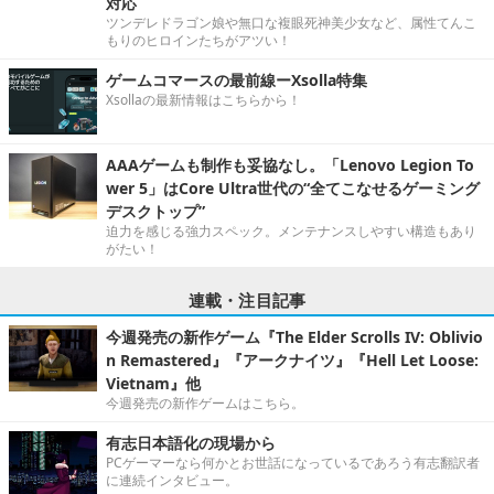
対応
ツンデレドラゴン娘や無口な複眼死神美少女など、属性てんこ
もりのヒロインたちがアツい！
ゲームコマースの最前線ーXsolla特集
Xsollaの最新情報はこちらから！
AAAゲームも制作も妥協なし。「Lenovo Legion To
wer 5」はCore Ultra世代の“全てこなせるゲーミング
デスクトップ”
迫力を感じる強力スペック。メンテナンスしやすい構造もあり
がたい！
連載・注目記事
今週発売の新作ゲーム『The Elder Scrolls IV: Oblivio
n Remastered』『アークナイツ』『Hell Let Loose:
Vietnam』他
今週発売の新作ゲームはこちら。
有志日本語化の現場から
PCゲーマーなら何かとお世話になっているであろう有志翻訳者
に連続インタビュー。