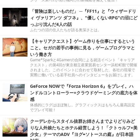
「冒険は楽しいものだ」 ─『FF11』と『ウィザードリ
ィ ヴァリアンツ ダフネ』、"優しくないRPG"の沼にど
っぷり沈んだ4人の話
ふたつの沼の住人たちが語る奥深さとは。
【キャリアクエスト】ゲーム作りを仕事にするという
こと。セガの若手の事例に見る，ゲームプログラマと
いう働き方
Game*Sparkと4Gamerの合同による就活イベント「キャリア
クエスト」の第4回が東京都立産業貿易センター浜松町館で開催
されました。このイベントに合わせて取材した、各社の現場で
実際に働いている若手社員へのインタビューをお届けします。
GeForce NOWで『Forza Horizon 6』をプレイ。ハ
ンドルコントローラー×クラウドゲーミングの底力を体
感
体感的にラグはほぼ無し。グラフィックスはもちろん最高設定
でプレイ可能！
クーデレからスタイル抜群お姉さんまでよりどりみど
りな人外娘たちとホテル経営しよう！「クトゥルフ×美
少女」テーマのADV『ヨグ=ソトースの庭』が日本語