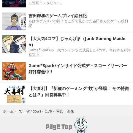
に連続インタビュー。
吉田輝和のゲームプレイ絵日記
もはやゲムスパの顔！どこかで見かけた吉田さんのゲーム絵日
記
【大人気4コマ】じゃんげま（Junk Gaming Maide
n）
Game*Sparkの一大コンテンツに成長した4コマ。単行本も好評
発売中！
Game*Spark/インサイド公式ディスコードサーバー
好評稼働中！
【大喜利】『新種のゲーミング“蚊”が登場！ その特徴
とは？』回答募集中！
写真・画像
ホーム
›
PC
›
Windows
›
記事
›