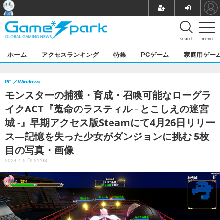
search
menu
ホーム
アクセスランキング
特集
PCゲーム
家庭用ゲー
PC
Windows
モンスターの捕獲・育成・召喚可能なローグラ
イクACT『蒐命のラスティル - とこしえの迷宮
城 -』早期アクセス版Steamにて4月26日リリー
ス―記憶を失った少女がダンジョンに挑む 5枚
目の写真・画像
2024.4.5 Fri 21:08