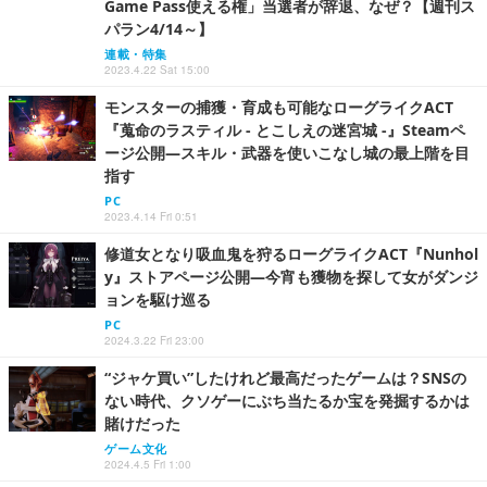
Game Pass使える権」当選者が辞退、なぜ？【週刊ス
パラン4/14～】
連載・特集
2023.4.22 Sat 15:00
モンスターの捕獲・育成も可能なローグライクACT
『蒐命のラスティル - とこしえの迷宮城 -』Steamペ
ージ公開―スキル・武器を使いこなし城の最上階を目
指す
PC
2023.4.14 Fri 0:51
修道女となり吸血鬼を狩るローグライクACT『Nunhol
y』ストアページ公開―今宵も獲物を探して女がダンジ
ョンを駆け巡る
PC
2024.3.22 Fri 23:00
“ジャケ買い”したけれど最高だったゲームは？SNSの
ない時代、クソゲーにぶち当たるか宝を発掘するかは
賭けだった
ゲーム文化
2024.4.5 Fri 1:00