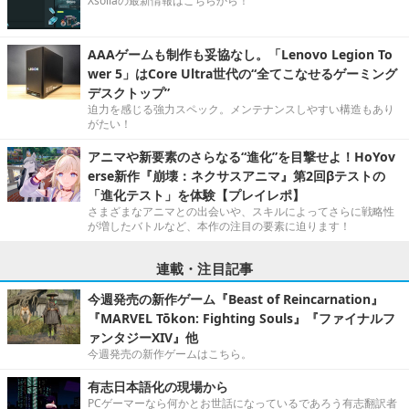
Xsollaの最新情報はこちらから！
AAAゲームも制作も妥協なし。「Lenovo Legion To
wer 5」はCore Ultra世代の“全てこなせるゲーミング
デスクトップ”
迫力を感じる強力スペック。メンテナンスしやすい構造もあり
がたい！
アニマや新要素のさらなる“進化”を目撃せよ！HoYov
erse新作『崩壊：ネクサスアニマ』第2回βテストの
「進化テスト」を体験【プレイレポ】
さまざまなアニマとの出会いや、スキルによってさらに戦略性
が増したバトルなど、本作の注目の要素に迫ります！
連載・注目記事
今週発売の新作ゲーム『Beast of Reincarnation』
『MARVEL Tōkon: Fighting Souls』『ファイナルフ
ァンタジーXIV』他
今週発売の新作ゲームはこちら。
有志日本語化の現場から
PCゲーマーなら何かとお世話になっているであろう有志翻訳者