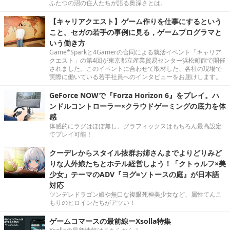
ふたつの沼の住人たちが語る奥深さとは。
【キャリアクエスト】ゲーム作りを仕事にするという
こと。セガの若手の事例に見る，ゲームプログラマと
いう働き方
Game*Sparkと4Gamerの合同による就活イベント「キャリア
クエスト」の第4回が東京都立産業貿易センター浜松町館で開催
されました。このイベントに合わせて取材した、各社の現場で
実際に働いている若手社員へのインタビューをお届けします。
GeForce NOWで『Forza Horizon 6』をプレイ。ハ
ンドルコントローラー×クラウドゲーミングの底力を体
感
体感的にラグはほぼ無し。グラフィックスはもちろん最高設定
でプレイ可能！
クーデレからスタイル抜群お姉さんまでよりどりみど
りな人外娘たちとホテル経営しよう！「クトゥルフ×美
少女」テーマのADV『ヨグ=ソトースの庭』が日本語
対応
ツンデレドラゴン娘や無口な複眼死神美少女など、属性てんこ
もりのヒロインたちがアツい！
ゲームコマースの最前線ーXsolla特集