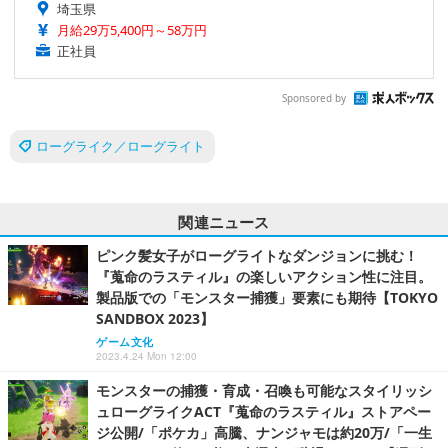
埼玉県
月給29万5,400円～58万円
正社員
Sponsored by
ローグライク／ローグライト
関連ニュース
ピンク髪女子がローグライトなダンジョンに挑む！
『蒐命のラスティル』の楽しいアクション性に注目。
製品版での「モンスター捕獲」要素にも期待【TOKYO
SANDBOX 2023】
ゲーム文化
2023.4.24 Mon 12:00
モンスターの捕獲・育成・召喚も可能なスタイリッシ
ュローグライクACT『蒐命のラスティル』ストアペー
ジ公開/「ポケカ」高騰、ナンジャモは約20万/「一生