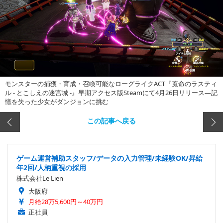
モンスターの捕獲・育成・召喚可能なローグライクACT『蒐命のラスティ
ル - とこしえの迷宮城 -』早期アクセス版Steamにて4月26日リリース―記
憶を失った少女がダンジョンに挑む
この記事へ戻る
ゲーム運営補助スタッフ/データの入力管理/未経験OK/昇給
年2回/人柄重視の採用
株式会社Le Lien
大阪府
月給28万5,600円～40万円
正社員