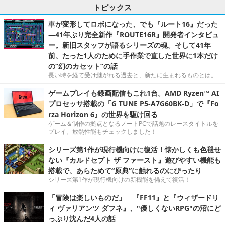
トピックス
車が変形してロボになった、でも『ルート16』だった
―41年ぶり完全新作『ROUTE16R』開発者インタビュ
ー。新旧スタッフが語るシリーズの魂。そして41年
前、たった1人のために手作業で直した世界に1本だけ
の“幻のカセット”の話
長い時を経て受け継がれる過去と、新たに生まれるものとは。
ゲームプレイも録画配信もこれ1台。AMD Ryzen™ AI
プロセッサ搭載の「G TUNE P5-A7G60BK-D」で『Fo
rza Horizon 6』の世界を駆け回る
ゲーム＆制作の拠点となるノートPCで話題のレースタイトルを
プレイ。放熱性能もチェックしました！
シリーズ第1作が現行機向けに復活！懐かしくも色褪せ
ない『カルドセプト ザ ファースト』遊びやすい機能も
搭載で、あらためて“原典”に触れるのにぴったり
シリーズ第1作が現行機向けの新機能を備えて復活！
「冒険は楽しいものだ」 ─『FF11』と『ウィザードリ
ィ ヴァリアンツ ダフネ』、"優しくないRPG"の沼にど
っぷり沈んだ4人の話