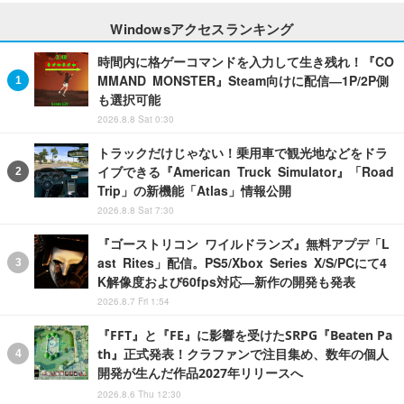
Windowsアクセスランキング
時間内に格ゲーコマンドを入力して生き残れ！『CO
MMAND MONSTER』Steam向けに配信―1P/2P側
も選択可能
2026.8.8 Sat 0:30
トラックだけじゃない！乗用車で観光地などをドラ
イブできる『American Truck Simulator』「Road
Trip」の新機能「Atlas」情報公開
2026.8.8 Sat 7:30
『ゴーストリコン ワイルドランズ』無料アプデ「L
ast Rites」配信。PS5/Xbox Series X/S/PCにて4
K解像度および60fps対応―新作の開発も発表
2026.8.7 Fri 1:54
『FFT』と『FE』に影響を受けたSRPG『Beaten Pa
th』正式発表！クラファンで注目集め、数年の個人
開発が生んだ作品2027年リリースへ
2026.8.6 Thu 12:30