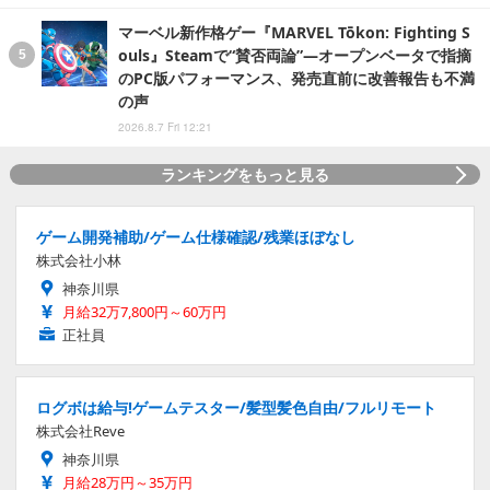
マーベル新作格ゲー『MARVEL Tōkon: Fighting S
ouls』Steamで“賛否両論”―オープンベータで指摘
のPC版パフォーマンス、発売直前に改善報告も不満
の声
2026.8.7 Fri 12:21
ランキングをもっと見る
ゲーム開発補助/ゲーム仕様確認/残業ほぼなし
株式会社小林
神奈川県
月給32万7,800円～60万円
正社員
ログボは給与!ゲームテスター/髪型髪色自由/フルリモート
株式会社Reve
神奈川県
月給28万円～35万円