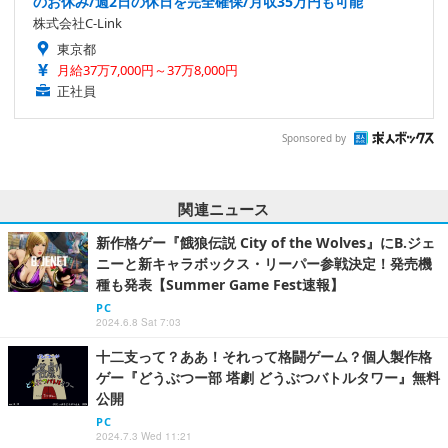
のお休み/週2日の休日を完全確保/月収35万円も可能
株式会社C-Link
東京都
月給37万7,000円～37万8,000円
正社員
Sponsored by
関連ニュース
新作格ゲー『餓狼伝説 City of the Wolves』にB.ジェ
ニーと新キャラボックス・リーパー参戦決定！発売機
種も発表【Summer Game Fest速報】
PC
2024.6.8 Sat 7:03
十二支って？ああ！それって格闘ゲーム？個人製作格
ゲー『どうぶつー部 塔劇 どうぶつバトルタワー』無料
公開
PC
2024.7.3 Wed 11:21