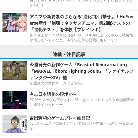
迫力を感じる強力スペック。メンテナンスしやすい構造もあり
がたい！
アニマや新要素のさらなる“進化”を目撃せよ！HoYov
erse新作『崩壊：ネクサスアニマ』第2回βテストの
「進化テスト」を体験【プレイレポ】
さまざまなアニマとの出会いや、スキルによってさらに戦略性
が増したバトルなど、本作の注目の要素に迫ります！
連載・注目記事
今週発売の新作ゲーム『Beast of Reincarnation』
『MARVEL Tōkon: Fighting Souls』『ファイナルフ
ァンタジーXIV』他
今週発売の新作ゲームはこちら。
有志日本語化の現場から
PCゲーマーなら何かとお世話になっているであろう有志翻訳者
に連続インタビュー。
吉田輝和のゲームプレイ絵日記
もはやゲムスパの顔！どこかで見かけた吉田さんのゲーム絵日
記