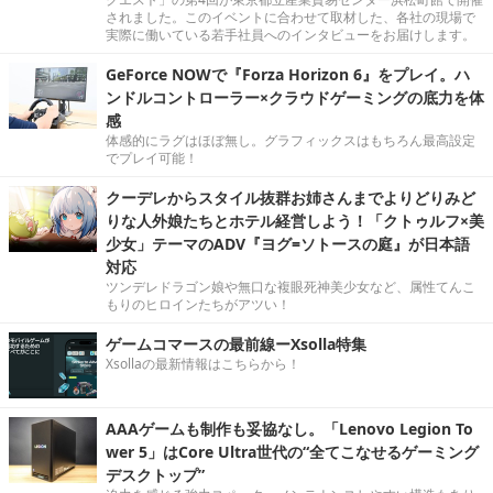
されました。このイベントに合わせて取材した、各社の現場で
実際に働いている若手社員へのインタビューをお届けします。
GeForce NOWで『Forza Horizon 6』をプレイ。ハ
ンドルコントローラー×クラウドゲーミングの底力を体
感
体感的にラグはほぼ無し。グラフィックスはもちろん最高設定
でプレイ可能！
クーデレからスタイル抜群お姉さんまでよりどりみど
りな人外娘たちとホテル経営しよう！「クトゥルフ×美
少女」テーマのADV『ヨグ=ソトースの庭』が日本語
対応
ツンデレドラゴン娘や無口な複眼死神美少女など、属性てんこ
もりのヒロインたちがアツい！
ゲームコマースの最前線ーXsolla特集
Xsollaの最新情報はこちらから！
AAAゲームも制作も妥協なし。「Lenovo Legion To
wer 5」はCore Ultra世代の“全てこなせるゲーミング
デスクトップ”