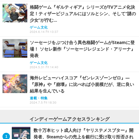
格闘ゲーム『ギルティギア』シリーズがTVアニメ化決
定！ティザービジュアルにはソルとシン、そして“謎の
少女”が佇む…
ゲーム文化
2024.6.14 Fri 13:37
ソーセージをぶつけ合う異色格闘ゲームがSteamに登
場！ ソセレ新作『ソーセージレジェンド・アリーナ』
発表
ゲーム文化
2024.5.31 Fri 14:40
海外レビューハイスコア『ゼンレスゾーンゼロ』―
『原神』や『崩壊』に比べれば小規模だが、逆に良い
結果を生んでいる
連載・特集
2024.7.5 Fri 18:30
インディーゲームアクセスランキング
数十万本ヒット成人向け『ヤリステメスブター』開
発者、Steamからの売上を銀行に受け取り拒否され