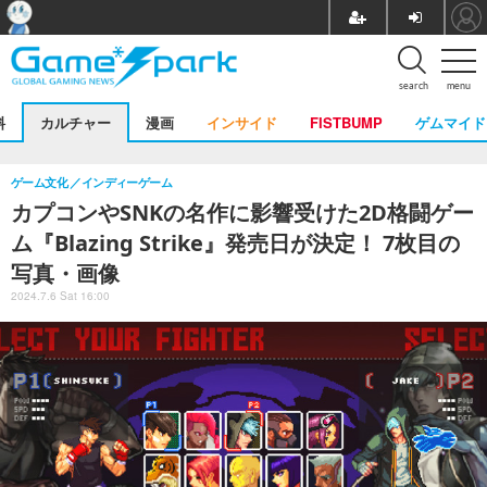
search
menu
料
カルチャー
漫画
インサイド
FISTBUMP
ゲムマイド
ゲーム文化
インディーゲーム
カプコンやSNKの名作に影響受けた2D格闘ゲー
ム『Blazing Strike』発売日が決定！ 7枚目の
写真・画像
2024.7.6 Sat 16:00