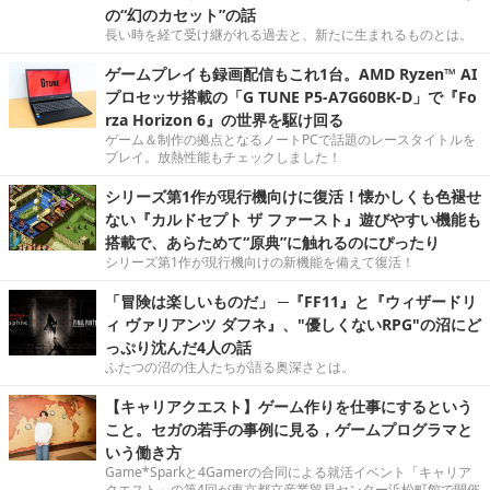
の“幻のカセット”の話
長い時を経て受け継がれる過去と、新たに生まれるものとは。
ゲームプレイも録画配信もこれ1台。AMD Ryzen™ AI
プロセッサ搭載の「G TUNE P5-A7G60BK-D」で『Fo
rza Horizon 6』の世界を駆け回る
ゲーム＆制作の拠点となるノートPCで話題のレースタイトルを
プレイ。放熱性能もチェックしました！
シリーズ第1作が現行機向けに復活！懐かしくも色褪せ
ない『カルドセプト ザ ファースト』遊びやすい機能も
搭載で、あらためて“原典”に触れるのにぴったり
シリーズ第1作が現行機向けの新機能を備えて復活！
「冒険は楽しいものだ」 ─『FF11』と『ウィザードリ
ィ ヴァリアンツ ダフネ』、"優しくないRPG"の沼にど
っぷり沈んだ4人の話
ふたつの沼の住人たちが語る奥深さとは。
【キャリアクエスト】ゲーム作りを仕事にするという
こと。セガの若手の事例に見る，ゲームプログラマと
いう働き方
Game*Sparkと4Gamerの合同による就活イベント「キャリア
クエスト」の第4回が東京都立産業貿易センター浜松町館で開催