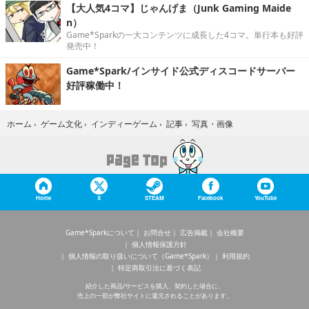
【大人気4コマ】じゃんげま（Junk Gaming Maide
n）
Game*Sparkの一大コンテンツに成長した4コマ。単行本も好評
発売中！
Game*Spark/インサイド公式ディスコードサーバー
好評稼働中！
写真・画像
ホーム
›
ゲーム文化
›
インディーゲーム
›
記事
›
Home
X
STEAM
Facebook
YouTube
Game*Sparkについて
お問合せ
広告掲載
会社概要
個人情報保護方針
個人情報の取り扱いについて（Game*Spark）
利用規約
特定商取引法に基づく表記
紹介した商品/サービスを購入、契約した場合に、
売上の一部が弊社サイトに還元されることがあります。