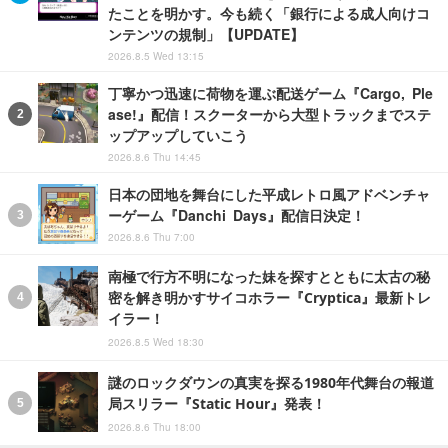
たことを明かす。今も続く「銀行による成人向けコ
ンテンツの規制」【UPDATE】
2026.8.5 Wed 13:15
丁寧かつ迅速に荷物を運ぶ配送ゲーム『Cargo, Ple
ase!』配信！スクーターから大型トラックまでステ
ップアップしていこう
2026.8.6 Thu 14:45
日本の団地を舞台にした平成レトロ風アドベンチャ
ーゲーム『Danchi Days』配信日決定！
2026.8.6 Thu 7:00
南極で行方不明になった妹を探すとともに太古の秘
密を解き明かすサイコホラー『Cryptica』最新トレ
イラー！
2026.8.5 Wed 18:30
謎のロックダウンの真実を探る1980年代舞台の報道
局スリラー『Static Hour』発表！
2026.8.6 Thu 18:00