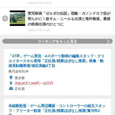
2026.8.6 Thu 22:30
実写映画「ゼルダの伝説」宿敵・ガノンドロフ役が
明らかに！故サム・ニールも出演と海外報道。最後
の映画出演のひとつに
2026.8.7 Fri 11:05
ランキングをもっと見る
「27卒」ゲーム実況・eスポーツ動画の編集スタッフ・クリ
エイタースキル習得「正社員/残業ほぼなし推奨」映像・動
画系転職希望/港区高輪3丁目
株式会社ELM
東京都
月給26万1,500円～32万円
正社員
未経験歓迎・ゲーム周辺機器・コントローラーの組立スタッ
フ・フリーター歓迎「正社員/残業ほぼなし推奨/賞与年2