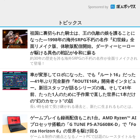
Sponsored by
トピックス
祖国に裏切られた騎士は、王の仇敵の娘を護ることに
なった―1998年の海外SRPG不朽の名作『幻世録』全
面リメイク版、体験版配信開始。ダーティーヒーロー
が駆ける異色の戦記が令和に蘇る
約30年の歴史を誇る海外SRPGの不朽の名作が全面リメイクされ
て登場！
車が変形してロボになった、でも『ルート16』だった
―41年ぶり完全新作『ROUTE16R』開発者インタビュ
ー。新旧スタッフが語るシリーズの魂。そして41年
前、たった1人のために手作業で直した世界に1本だけ
の“幻のカセット”の話
長い時を経て受け継がれる過去と、新たに生まれるものとは。
ゲームプレイも録画配信もこれ1台。AMD Ryzen™ AI
プロセッサ搭載の「G TUNE P5-A7G60BK-D」で『Fo
rza Horizon 6』の世界を駆け回る
ゲーム＆制作の拠点となるノートPCで話題のレースタイトルを