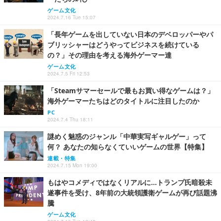
ゲーム文化
2024.7.16 Tue 15:07
「長年ゲームを出していない日本のデベロッパーやパ
ブリッシャーはどうやってビジネスを続けている
の？」その理由を考える海外ゲーマー達
ゲーム文化
2024.7.5 Fri 12:53
「Steamサマーセールで最もお買い得なゲームは？」
海外ゲーマーたちはどのタイトルに注目したのか
PC
2024.7.4 Thu 18:11
謎めく魅惑のジャンル「中華実写ギャルゲー」って
何？ あなたの知らなくていいゲームの世界【特集】
連載・特集
2024.7.15 Mon 19:00
もはやコメディではなくリアルに…トランプ氏暗殺未
遂事件を受け、8年前の大統領護衛ゲームが再び話題沸
騰
ゲーム文化