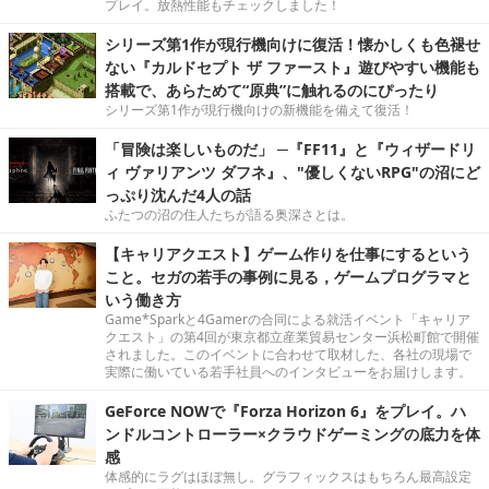
プレイ。放熱性能もチェックしました！
シリーズ第1作が現行機向けに復活！懐かしくも色褪せ
ない『カルドセプト ザ ファースト』遊びやすい機能も
搭載で、あらためて“原典”に触れるのにぴったり
シリーズ第1作が現行機向けの新機能を備えて復活！
「冒険は楽しいものだ」 ─『FF11』と『ウィザードリ
ィ ヴァリアンツ ダフネ』、"優しくないRPG"の沼にど
っぷり沈んだ4人の話
ふたつの沼の住人たちが語る奥深さとは。
【キャリアクエスト】ゲーム作りを仕事にするという
こと。セガの若手の事例に見る，ゲームプログラマと
いう働き方
Game*Sparkと4Gamerの合同による就活イベント「キャリア
クエスト」の第4回が東京都立産業貿易センター浜松町館で開催
されました。このイベントに合わせて取材した、各社の現場で
実際に働いている若手社員へのインタビューをお届けします。
GeForce NOWで『Forza Horizon 6』をプレイ。ハ
ンドルコントローラー×クラウドゲーミングの底力を体
感
体感的にラグはほぼ無し。グラフィックスはもちろん最高設定