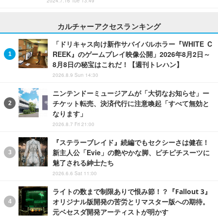
2024.7.16 Tue 13:49
カルチャーアクセスランキング
「ドリキャス向け新作サバイバルホラー『WHITE C
REEK』のゲームプレイ映像公開」2026年8月2日～
8月8日の秘宝はこれだ！【週刊トレハン】
2026.8.9 Sun 14:30
ニンテンドーミュージアムが「大切なお知らせ」ー
チケット転売、決済代行に注意喚起「すべて無効と
なります」
2026.8.7 Fri 21:00
『ステラーブレイド』続編でもセクシーさは健在！
新主人公「Evie」の艶やかな脚、ピチピチスーツに
魅了される紳士たち
2026.6.6 Sat 11:00
ライトの数まで制限ありで恨み節！？『Fallout 3』
オリジナル版開発の苦労とリマスター版への期待。
元ベセスダ開発アーティストが明かす