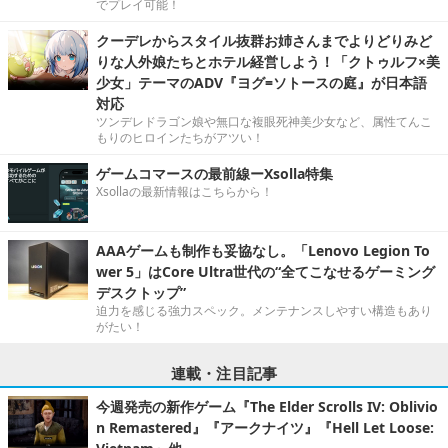
でプレイ可能！
クーデレからスタイル抜群お姉さんまでよりどりみど
りな人外娘たちとホテル経営しよう！「クトゥルフ×美
少女」テーマのADV『ヨグ=ソトースの庭』が日本語
対応
ツンデレドラゴン娘や無口な複眼死神美少女など、属性てんこ
もりのヒロインたちがアツい！
ゲームコマースの最前線ーXsolla特集
Xsollaの最新情報はこちらから！
AAAゲームも制作も妥協なし。「Lenovo Legion To
wer 5」はCore Ultra世代の“全てこなせるゲーミング
デスクトップ”
迫力を感じる強力スペック。メンテナンスしやすい構造もあり
がたい！
連載・注目記事
今週発売の新作ゲーム『The Elder Scrolls IV: Oblivio
n Remastered』『アークナイツ』『Hell Let Loose: