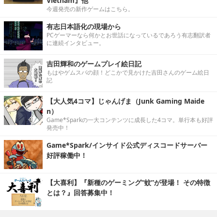
Vietnam』他
今週発売の新作ゲームはこちら。
有志日本語化の現場から
PCゲーマーなら何かとお世話になっているであろう有志翻訳者
に連続インタビュー。
吉田輝和のゲームプレイ絵日記
もはやゲムスパの顔！どこかで見かけた吉田さんのゲーム絵日
記
【大人気4コマ】じゃんげま（Junk Gaming Maide
n）
Game*Sparkの一大コンテンツに成長した4コマ。単行本も好評
発売中！
Game*Spark/インサイド公式ディスコードサーバー
好評稼働中！
【大喜利】『新種のゲーミング“蚊”が登場！ その特徴
とは？』回答募集中！