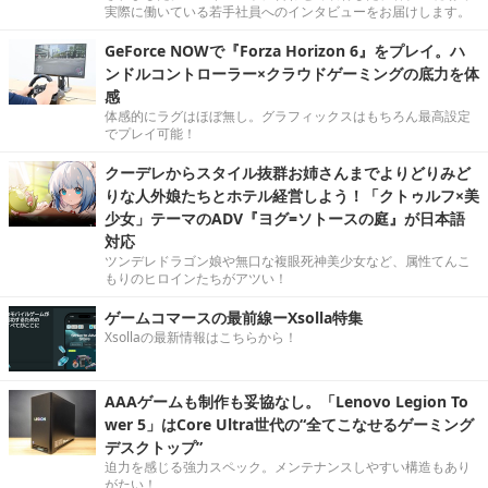
実際に働いている若手社員へのインタビューをお届けします。
GeForce NOWで『Forza Horizon 6』をプレイ。ハ
ンドルコントローラー×クラウドゲーミングの底力を体
感
体感的にラグはほぼ無し。グラフィックスはもちろん最高設定
でプレイ可能！
クーデレからスタイル抜群お姉さんまでよりどりみど
りな人外娘たちとホテル経営しよう！「クトゥルフ×美
少女」テーマのADV『ヨグ=ソトースの庭』が日本語
対応
ツンデレドラゴン娘や無口な複眼死神美少女など、属性てんこ
もりのヒロインたちがアツい！
ゲームコマースの最前線ーXsolla特集
Xsollaの最新情報はこちらから！
AAAゲームも制作も妥協なし。「Lenovo Legion To
wer 5」はCore Ultra世代の“全てこなせるゲーミング
デスクトップ”
迫力を感じる強力スペック。メンテナンスしやすい構造もあり
がたい！