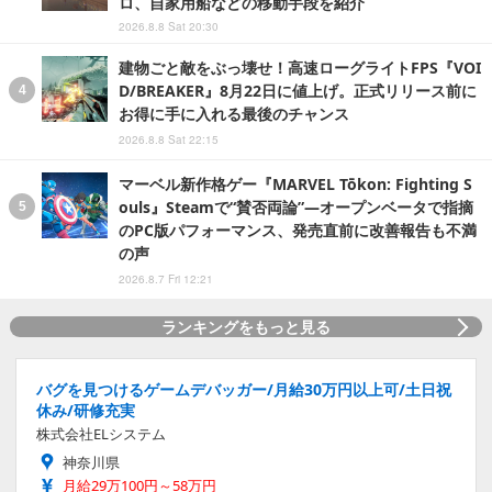
ロ、自家用船などの移動手段を紹介
2026.8.8 Sat 20:30
建物ごと敵をぶっ壊せ！高速ローグライトFPS『VOI
D/BREAKER』8月22日に値上げ。正式リリース前に
お得に手に入れる最後のチャンス
2026.8.8 Sat 22:15
マーベル新作格ゲー『MARVEL Tōkon: Fighting S
ouls』Steamで“賛否両論”―オープンベータで指摘
のPC版パフォーマンス、発売直前に改善報告も不満
の声
2026.8.7 Fri 12:21
ランキングをもっと見る
バグを見つけるゲームデバッガー/月給30万円以上可/土日祝
休み/研修充実
株式会社ELシステム
神奈川県
月給29万100円～58万円