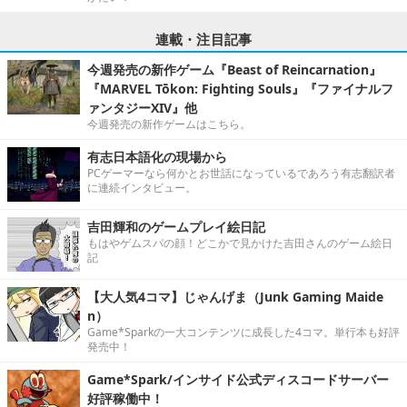
連載・注目記事
今週発売の新作ゲーム『Beast of Reincarnation』
『MARVEL Tōkon: Fighting Souls』『ファイナルフ
ァンタジーXIV』他
今週発売の新作ゲームはこちら。
有志日本語化の現場から
PCゲーマーなら何かとお世話になっているであろう有志翻訳者
に連続インタビュー。
吉田輝和のゲームプレイ絵日記
もはやゲムスパの顔！どこかで見かけた吉田さんのゲーム絵日
記
【大人気4コマ】じゃんげま（Junk Gaming Maide
n）
Game*Sparkの一大コンテンツに成長した4コマ。単行本も好評
発売中！
Game*Spark/インサイド公式ディスコードサーバー
好評稼働中！