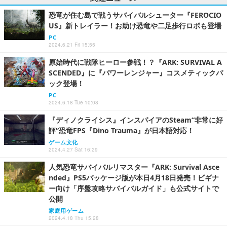
恐竜が住む島で戦うサバイバルシューター『FEROCIO
US』新トレイラー！お助け恐竜や二足歩行ロボも登場
PC
2024.6.21 Fri 15:55
原始時代に戦隊ヒーロー参戦！？『ARK: SURVIVAL A
SCENDED』に『パワーレンジャー』コスメティックパ
ック登場！
PC
2024.6.18 Tue 10:08
『ディノクライシス』インスパイアのSteam“非常に好
評”恐竜FPS『Dino Trauma』が日本語対応！
ゲーム文化
2024.4.27 Sat 16:29
人気恐竜サバイバルリマスター『ARK: Survival Asce
nded』PS5パッケージ版が本日4月18日発売！ビギナ
ー向け「序盤攻略サバイバルガイド」も公式サイトで
公開
家庭用ゲーム
2024.4.18 Thu 15:28