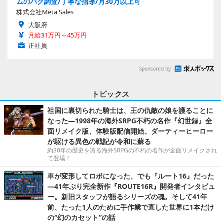
ムのバグ調査/丁寧な指導/月30万以上可
株式会社Meta Sales
大阪府
月給31万円～45万円
正社員
Sponsored by
トピックス
祖国に裏切られた騎士は、王の仇敵の娘を護ることに
なった―1998年の海外SRPG不朽の名作『幻世録』全
面リメイク版、体験版配信開始。ダーティーヒーロー
が駆ける異色の戦記が令和に蘇る
約30年の歴史を誇る海外SRPGの不朽の名作が全面リメイクされ
て登場！
車が変形してロボになった、でも『ルート16』だった
―41年ぶり完全新作『ROUTE16R』開発者インタビュ
ー。新旧スタッフが語るシリーズの魂。そして41年
前、たった1人のために手作業で直した世界に1本だけ
の“幻のカセット”の話