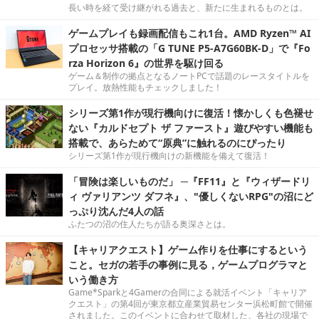
長い時を経て受け継がれる過去と、新たに生まれるものとは。
ゲームプレイも録画配信もこれ1台。AMD Ryzen™ AI
プロセッサ搭載の「G TUNE P5-A7G60BK-D」で『Fo
rza Horizon 6』の世界を駆け回る
ゲーム＆制作の拠点となるノートPCで話題のレースタイトルを
プレイ。放熱性能もチェックしました！
シリーズ第1作が現行機向けに復活！懐かしくも色褪せ
ない『カルドセプト ザ ファースト』遊びやすい機能も
搭載で、あらためて“原典”に触れるのにぴったり
シリーズ第1作が現行機向けの新機能を備えて復活！
「冒険は楽しいものだ」 ─『FF11』と『ウィザードリ
ィ ヴァリアンツ ダフネ』、"優しくないRPG"の沼にど
っぷり沈んだ4人の話
ふたつの沼の住人たちが語る奥深さとは。
【キャリアクエスト】ゲーム作りを仕事にするという
こと。セガの若手の事例に見る，ゲームプログラマと
いう働き方
Game*Sparkと4Gamerの合同による就活イベント「キャリア
クエスト」の第4回が東京都立産業貿易センター浜松町館で開催
されました。このイベントに合わせて取材した、各社の現場で