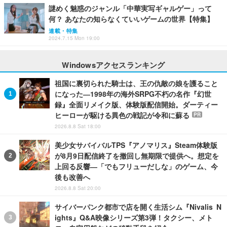
謎めく魅惑のジャンル「中華実写ギャルゲー」って
何？ あなたの知らなくていいゲームの世界【特集】
連載・特集
2024.7.15 Mon 19:00
Windowsアクセスランキング
祖国に裏切られた騎士は、王の仇敵の娘を護ること
になった―1998年の海外SRPG不朽の名作『幻世
録』全面リメイク版、体験版配信開始。ダーティー
ヒーローが駆ける異色の戦記が令和に蘇る
PR
2026.8.8 Sat 18:00
美少女サバイバルTPS『アノマリス』Steam体験版
が8月9日配信終了を撤回し無期限で提供へ。想定を
上回る反響―「でもフリューだしな」のゲーム、今
後も改善へ
2026.8.8 Sat 20:00
サイバーパンク都市で店を開く生活シム『Nivalis N
ights』Q&A映像シリーズ第3弾！タクシー、メト