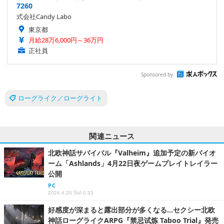
7260
式会社Candy Labo
東京都
月給28万6,000円～36万円
正社員
Sponsored by
ローグライク／ローグライト
関連ニュース
北欧神話サバイバル『Valheim』追加予定の新バイオ
ーム「Ashlands」4月22日夜ゲームプレイトレイラー
公開
PC
2024.4.20 Sat 0:23
好感度が深まると露出部分が多くなる…セクシー北欧
神話ローグライクARPG『禁忌试炼 Taboo Trial』発売