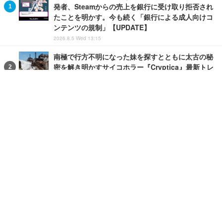
発者、Steamからの売上を銀行に受け取り拒否され
たことを明かす。今も続く「銀行による成人向けコ
ンテンツの規制」【UPDATE】
2026.8.5 Wed 13:15
南極で行方不明になった妹を探すとともに太古の秘
密を解き明かすサイコホラー『Cryptica』最新トレ
イラー！
2026.8.5 Wed 18:30
上半身だけのパートナーと接合した状態で旅を進め
る！ポストサイバーパンク・サバイバルホラーRPG
『GRAFT』
2025.12.16 Tue 16:48
モンクの少女が神秘的な杖で戦うカンフーパルクー
ル2Dメトロイドヴァニア『Akatori』Steam配信開
始！
2026.8.6 Thu 19:30
日本の団地を舞台にした平成レトロ風アドベンチャ
ーゲーム『Danchi Days』配信日決定！