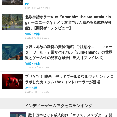
PC
2023.8.2 Wed 19:00
北欧神話ホラーADV『Bramble: The Mountain Kin
g』―ユニークなカメラ演出で没入感のある体験が可
能に【開発者インタビュー】
連載・特集
2023.5.9 Tue 20:00
水没世界故の独特の資源価値にご注意を…！「ウォー
ターワールド」風サバイバル『Sunkenland』の世界
観とゲーム性の見事な融合に没入【プレイレポ】
連載・特集
2023.9.2 Sat 11:30
プリケツ！ 映画「デッドプール＆ウルヴァリン」とコ
ラボしたカスタムXboxコントローラーが登場
ゲーム機
2024.7.18 Thu 7:30
インディーゲームアクセスランキング
数十万本ヒット成人向け『ヤリステメスブター』開