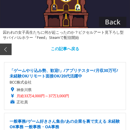
囚われの女子高生たちに何が起こったのか？ピクセルアート見下ろし型
サバイバルホラー『Feed』Steamで配信開始
この記事へ戻る
「ゲームやり込み勢、歓迎!」/アプリテスター/月収30万可/
未経験OK/リモート面接OK/20代活躍中
BCC株式会社
神奈川県
月給33万4,000円～37万3,000円
正社員
一般事務/ゲーム好きさん集合/あの企業を裏で支える 未経験
OK事務 一般事務・OA事務