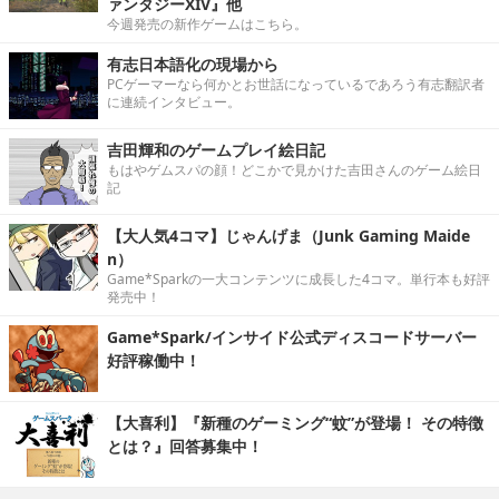
ァンタジーXIV』他
今週発売の新作ゲームはこちら。
有志日本語化の現場から
PCゲーマーなら何かとお世話になっているであろう有志翻訳者
に連続インタビュー。
吉田輝和のゲームプレイ絵日記
もはやゲムスパの顔！どこかで見かけた吉田さんのゲーム絵日
記
【大人気4コマ】じゃんげま（Junk Gaming Maide
n）
Game*Sparkの一大コンテンツに成長した4コマ。単行本も好評
発売中！
Game*Spark/インサイド公式ディスコードサーバー
好評稼働中！
【大喜利】『新種のゲーミング“蚊”が登場！ その特徴
とは？』回答募集中！