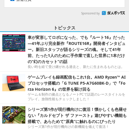
Sponsored by
トピックス
車が変形してロボになった、でも『ルート16』だった
―41年ぶり完全新作『ROUTE16R』開発者インタビュ
ー。新旧スタッフが語るシリーズの魂。そして41年
前、たった1人のために手作業で直した世界に1本だけ
の“幻のカセット”の話
長い時を経て受け継がれる過去と、新たに生まれるものとは。
ゲームプレイも録画配信もこれ1台。AMD Ryzen™ AI
プロセッサ搭載の「G TUNE P5-A7G60BK-D」で『Fo
rza Horizon 6』の世界を駆け回る
ゲーム＆制作の拠点となるノートPCで話題のレースタイトルを
プレイ。放熱性能もチェックしました！
シリーズ第1作が現行機向けに復活！懐かしくも色褪せ
ない『カルドセプト ザ ファースト』遊びやすい機能も
搭載で、あらためて“原典”に触れるのにぴったり
シリーズ第1作が現行機向けの新機能を備えて復活！