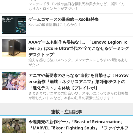
ツンデレドラゴン娘や無口な複眼死神美少女など、属性てんこ
もりのヒロインたちがアツい！
ゲームコマースの最前線ーXsolla特集
Xsollaの最新情報はこちらから！
AAAゲームも制作も妥協なし。「Lenovo Legion To
wer 5」はCore Ultra世代の“全てこなせるゲーミング
デスクトップ”
迫力を感じる強力スペック。メンテナンスしやすい構造もあり
がたい！
アニマや新要素のさらなる“進化”を目撃せよ！HoYov
erse新作『崩壊：ネクサスアニマ』第2回βテストの
「進化テスト」を体験【プレイレポ】
さまざまなアニマとの出会いや、スキルによってさらに戦略性
が増したバトルなど、本作の注目の要素に迫ります！
連載・注目記事
今週発売の新作ゲーム『Beast of Reincarnation』
『MARVEL Tōkon: Fighting Souls』『ファイナルフ