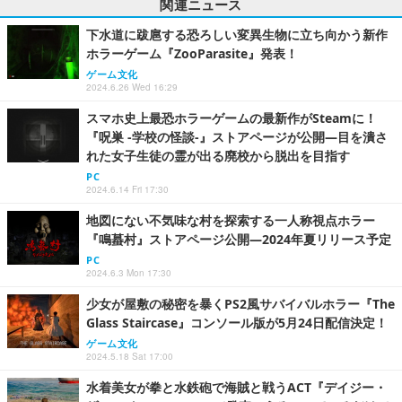
関連ニュース
下水道に跋扈する恐ろしい変異生物に立ち向かう新作
ホラーゲーム『ZooParasite』発表！
ゲーム文化
2024.6.26 Wed 16:29
スマホ史上最恐ホラーゲームの最新作がSteamに！
『呪巣 -学校の怪談-』ストアページが公開―目を潰さ
れた女子生徒の霊が出る廃校から脱出を目指す
PC
2024.6.14 Fri 17:30
地図にない不気味な村を探索する一人称視点ホラー
『鳴蟇村』ストアページ公開―2024年夏リリース予定
PC
2024.6.3 Mon 17:30
少女が屋敷の秘密を暴くPS2風サバイバルホラー『The
Glass Staircase』コンソール版が5月24日配信決定！
ゲーム文化
2024.5.18 Sat 17:00
水着美女が拳と水鉄砲で海賊と戦うACT『デイジー・