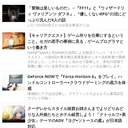
「冒険は楽しいものだ」 ─『FF11』と『ウィザードリ
ィ ヴァリアンツ ダフネ』、"優しくないRPG"の沼にど
っぷり沈んだ4人の話
ふたつの沼の住人たちが語る奥深さとは。
【キャリアクエスト】ゲーム作りを仕事にするという
こと。セガの若手の事例に見る，ゲームプログラマと
いう働き方
Game*Sparkと4Gamerの合同による就活イベント「キャリア
クエスト」の第4回が東京都立産業貿易センター浜松町館で開催
されました。このイベントに合わせて取材した、各社の現場で
実際に働いている若手社員へのインタビューをお届けします。
GeForce NOWで『Forza Horizon 6』をプレイ。ハ
ンドルコントローラー×クラウドゲーミングの底力を体
感
体感的にラグはほぼ無し。グラフィックスはもちろん最高設定
でプレイ可能！
クーデレからスタイル抜群お姉さんまでよりどりみど
りな人外娘たちとホテル経営しよう！「クトゥルフ×美
少女」テーマのADV『ヨグ=ソトースの庭』が日本語
対応