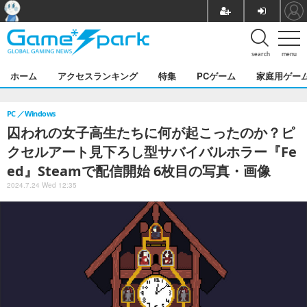
search
menu
ホーム
アクセスランキング
特集
PCゲーム
家庭用ゲー
PC
Windows
囚われの女子高生たちに何が起こったのか？ピ
クセルアート見下ろし型サバイバルホラー『Fe
ed』Steamで配信開始 6枚目の写真・画像
2024.7.24 Wed 12:35