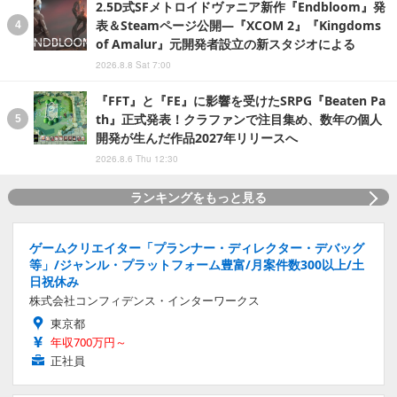
2.5D式SFメトロイドヴァニア新作『Endbloom』発
表＆Steamページ公開―『XCOM 2』『Kingdoms
of Amalur』元開発者設立の新スタジオによる
2026.8.8 Sat 7:00
『FFT』と『FE』に影響を受けたSRPG『Beaten Pa
th』正式発表！クラファンで注目集め、数年の個人
開発が生んだ作品2027年リリースへ
2026.8.6 Thu 12:30
ランキングをもっと見る
ゲームクリエイター「プランナー・ディレクター・デバッグ
等」/ジャンル・プラットフォーム豊富/月案件数300以上/土
日祝休み
株式会社コンフィデンス・インターワークス
東京都
年収700万円～
正社員