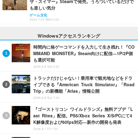
ザ・スイマー』Steamで発売。うろついているだけで
も楽しい気分
ゲーム文化
2024.7.24 Wed 0:00
Windowsアクセスランキング
時間内に格ゲーコマンドを入力して生き残れ！『CO
MMAND MONSTER』Steam向けに配信―1P/2P側
も選択可能
2026.8.8 Sat 0:30
トラックだけじゃない！乗用車で観光地などをドラ
イブできる『American Truck Simulator』「Road
Trip」の新機能「Atlas」情報公開
2026.8.8 Sat 7:30
『ゴーストリコン ワイルドランズ』無料アプデ「L
ast Rites」配信。PS5/Xbox Series X/S/PCにて4
K解像度および60fps対応―新作の開発も発表
2026.8.7 Fri 1:54