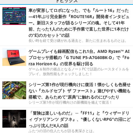
トピックス
車が変形してロボになった、でも『ルート16』だった
―41年ぶり完全新作『ROUTE16R』開発者インタビュ
ー。新旧スタッフが語るシリーズの魂。そして41年
前、たった1人のために手作業で直した世界に1本だけ
の“幻のカセット”の話
長い時を経て受け継がれる過去と、新たに生まれるものとは。
ゲームプレイも録画配信もこれ1台。AMD Ryzen™ AI
プロセッサ搭載の「G TUNE P5-A7G60BK-D」で『Fo
rza Horizon 6』の世界を駆け回る
ゲーム＆制作の拠点となるノートPCで話題のレースタイトルを
プレイ。放熱性能もチェックしました！
シリーズ第1作が現行機向けに復活！懐かしくも色褪せ
ない『カルドセプト ザ ファースト』遊びやすい機能も
搭載で、あらためて“原典”に触れるのにぴったり
シリーズ第1作が現行機向けの新機能を備えて復活！
「冒険は楽しいものだ」 ─『FF11』と『ウィザードリ
ィ ヴァリアンツ ダフネ』、"優しくないRPG"の沼にど
っぷり沈んだ4人の話
ふたつの沼の住人たちが語る奥深さとは。