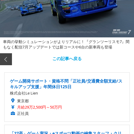
車両の挙動シミュレーションがよりリアルに！『グランツーリスモ7』間
もなく配信7月アップデートでは新コースや6台の新車両も登場
この記事へ戻る
ゲーム開発サポート・資格不問「正社員/交通費全額支給/ス
キルアップ支援」年間休日125日
株式会社Le Lien
東京都
月給29万2,500円～50万円
正社員
「27卒」ゲーム実況・eスポーツ動画の編集スタッフ・クリ