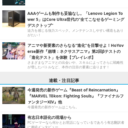
AAAゲームも制作も妥協なし。「Lenovo Legion To
wer 5」はCore Ultra世代の“全てこなせるゲーミング
デスクトップ”
迫力を感じる強力スペック。メンテナンスしやすい構造もあり
がたい！
アニマや新要素のさらなる“進化”を目撃せよ！HoYov
erse新作『崩壊：ネクサスアニマ』第2回βテストの
「進化テスト」を体験【プレイレポ】
さまざまなアニマとの出会いや、スキルによってさらに戦略性
が増したバトルなど、本作の注目の要素に迫ります！
連載・注目記事
今週発売の新作ゲーム『Beast of Reincarnation』
『MARVEL Tōkon: Fighting Souls』『ファイナルフ
ァンタジーXIV』他
今週発売の新作ゲームはこちら。
有志日本語化の現場から
PCゲーマーなら何かとお世話になっているであろう有志翻訳者
に連続インタビュー。