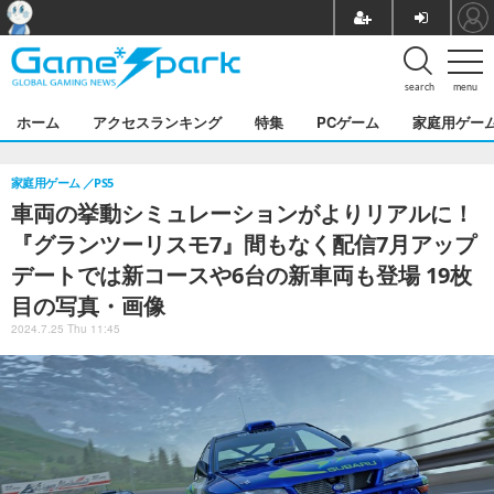
search
menu
ホーム
アクセスランキング
特集
PCゲーム
家庭用ゲー
家庭用ゲーム
PS5
車両の挙動シミュレーションがよりリアルに！
『グランツーリスモ7』間もなく配信7月アップ
デートでは新コースや6台の新車両も登場 19枚
目の写真・画像
2024.7.25 Thu 11:45