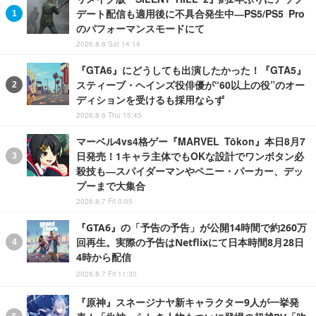
デート配信も適用後に不具合発生中―PS5/PS5 Pro
のパフォーマンスモードにて
2026.8.8 Sat 14:14
『GTA6』にどうしても出演したかった！『GTA5』
スティーブ・ヘインズ役俳優が“60以上の役”のオー
ディションを受けるも採用ならず
2026.8.6 Thu 15:45
マーベル4vs4格ゲー『MARVEL Tōkon』本日8月7
日発売！1キャラ主体でもOKな設計でワンボタン必
殺技も―スパイダーマンやペニー・パーカー、デッ
プーまで大集合
2026.8.7 Fri 0:05
『GTA6』の「予告の予告」が公開14時間で約260万
回再生。実際の予告はNetflixにて日本時間8月28日
4時から配信
2026.8.7 Fri 11:30
『原神』スネージナヤ新キャラクター9人が一挙発