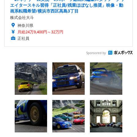
エイタースキル習得「正社員/残業ほぼなし推奨」映像・動
画系転職希望/横浜市西区高島3丁目
株式会社大斗
神奈川県
月給24万9,400円～32万円
正社員
Sponsored by