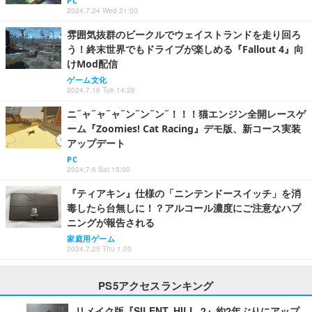
PC
2024.7.24 Wed 21:00
雰囲気抜群のビークルでウェイストランドを走り回ろ
う！終末世界でもドライブが楽しめる『Fallout 4』向
けMod配信
ゲーム文化
2024.7.16 Tue 14:28
ニ˝ャ˝ャ˝ャ˝ン˝ン˝ン˝！！！猫エンジン全開レースゲ
ーム『Zoomies! Cat Racing』デモ版、新コース実装
アップデート
PC
2024.7.6 Sat 15:00
『ティアキン』仕様の「ニンテンドースイッチ」を消
毒したら台無しに！？アルコール濃度にご注意なハプ
ニングが報告される
家庭用ゲーム
2024.7.25 Thu 1:00
PS5アクセスランキング
リメイク版『SILENT HILL 2』約2年ぶりにアップ