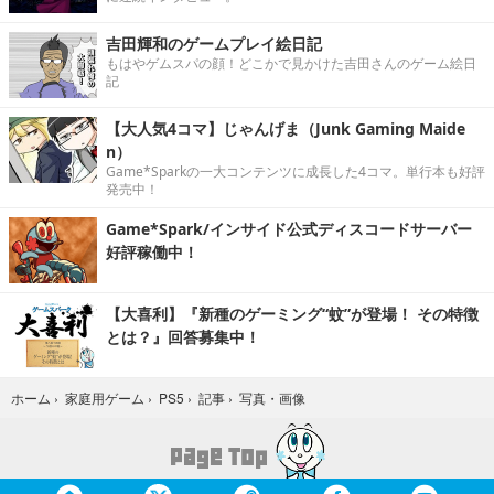
吉田輝和のゲームプレイ絵日記
もはやゲムスパの顔！どこかで見かけた吉田さんのゲーム絵日
記
【大人気4コマ】じゃんげま（Junk Gaming Maide
n）
Game*Sparkの一大コンテンツに成長した4コマ。単行本も好評
発売中！
Game*Spark/インサイド公式ディスコードサーバー
好評稼働中！
【大喜利】『新種のゲーミング“蚊”が登場！ その特徴
とは？』回答募集中！
写真・画像
ホーム
›
家庭用ゲーム
›
PS5
›
記事
›