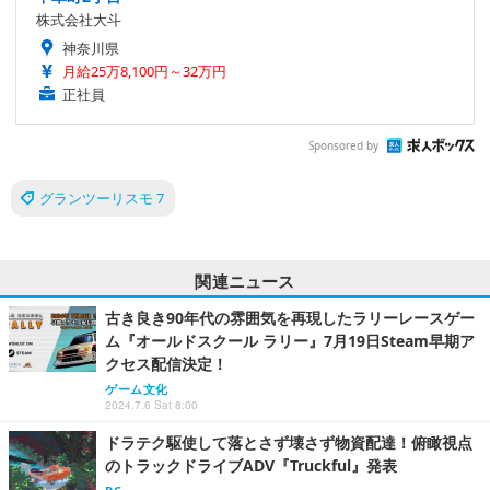
株式会社大斗
神奈川県
月給25万8,100円～32万円
正社員
Sponsored by
グランツーリスモ 7
関連ニュース
古き良き90年代の雰囲気を再現したラリーレースゲー
ム『オールドスクール ラリー』7月19日Steam早期ア
クセス配信決定！
ゲーム文化
2024.7.6 Sat 8:00
ドラテク駆使して落とさず壊さず物資配達！俯瞰視点
のトラックドライブADV『Truckful』発表