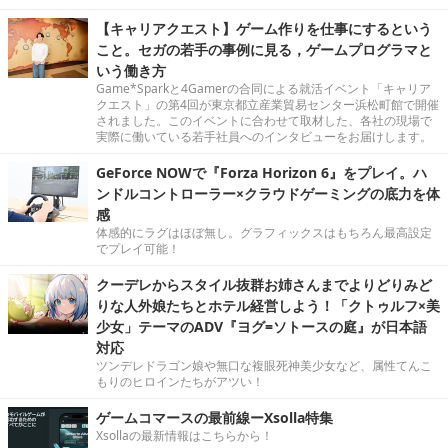
【キャリアクエスト】ゲーム作りを仕事にするという
こと。セガの若手の事例に見る，ゲームプログラマと
いう働き方
Game*Sparkと4Gamerの合同による就活イベント「キャリア
クエスト」の第4回が東京都立産業貿易センター浜松町館で開催
されました。このイベントに合わせて取材した、各社の現場で
実際に働いている若手社員へのインタビューをお届けします。
GeForce NOWで『Forza Horizon 6』をプレイ。ハ
ンドルコントローラー×クラウドゲーミングの底力を体
感
体感的にラグはほぼ無し。グラフィックスはもちろん最高設定
でプレイ可能！
クーデレからスタイル抜群お姉さんまでよりどりみど
りな人外娘たちとホテル経営しよう！「クトゥルフ×美
少女」テーマのADV『ヨグ=ソトースの庭』が日本語
対応
ツンデレドラゴン娘や無口な複眼死神美少女など、属性てんこ
もりのヒロインたちがアツい！
ゲームコマースの最前線ーXsolla特集
Xsollaの最新情報はこちらから！