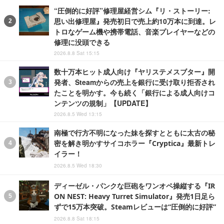
“圧倒的に好評”修理屋経営シム『リ・ストーリー:
思い出修理屋』発売初日で売上約10万本に到達。レ
トロなゲーム機や携帯電話、音楽プレイヤーなどの
修理に没頭できる
2026.8.8 Sat 15:15
数十万本ヒット成人向け『ヤリステメスブター』開
発者、Steamからの売上を銀行に受け取り拒否され
たことを明かす。今も続く「銀行による成人向けコ
ンテンツの規制」【UPDATE】
2026.8.5 Wed 13:15
南極で行方不明になった妹を探すとともに太古の秘
密を解き明かすサイコホラー『Cryptica』最新トレ
イラー！
2026.8.5 Wed 18:30
ディーゼル・パンクな巨砲をワンオペ操縦する『IR
ON NEST: Heavy Turret Simulator』発売1日足ら
ずで15万本突破。Steamレビューは“圧倒的に好評”
2026.8.8 Sat 18:15