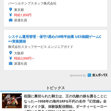
パーソルテンプスタッフ株式会社
東京都
時給1,850円
派遣社員
システム運用管理・保守/遅めの9時半始業 UE5格闘ゲームC
++実装開発
株式会社スタッフサービス エンジニアガイド
大阪府
時給2,000円～
派遣社員
Sponsored by
トピックス
祖国に裏切られた騎士は、王の仇敵の娘を護ることに
なった―1998年の海外SRPG不朽の名作『幻世録』全
面リメイク版、体験版配信開始。ダーティーヒーロー