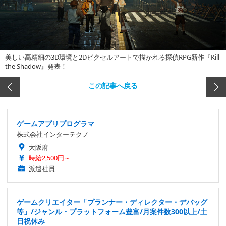
美しい高精細の3D環境と2Dピクセルアートで描かれる探偵RPG新作『Kill
the Shadow』発表！
この記事へ戻る
ゲームアプリプログラマ
株式会社インターテクノ
大阪府
時給2,500円～
派遣社員
ゲームクリエイター「プランナー・ディレクター・デバッグ
等」/ジャンル・プラットフォーム豊富/月案件数300以上/土
日祝休み