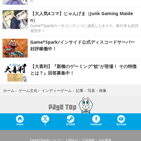
【大人気4コマ】じゃんげま（Junk Gaming Maide
n）
Game*Sparkの一大コンテンツに成長した4コマ。単行本も好評
発売中！
Game*Spark/インサイド公式ディスコードサーバー
好評稼働中！
【大喜利】『新種のゲーミング“蚊”が登場！ その特徴
とは？』回答募集中！
写真・画像
ホーム
›
ゲーム文化
›
インディーゲーム
›
記事
›
Home
X
STEAM
Facebook
YouTube
Game*Sparkについて
お問合せ
広告掲載
会社概要