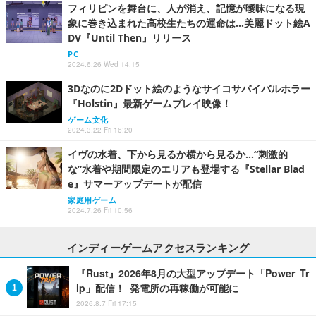
フィリピンを舞台に、人が消え、記憶が曖昧になる現
象に巻き込まれた高校生たちの運命は…美麗ドット絵A
DV『Until Then』リリース
PC
2024.6.26 Wed 14:15
3Dなのに2Dドット絵のようなサイコサバイバルホラー
『Holstin』最新ゲームプレイ映像！
ゲーム文化
2024.3.22 Fri 16:20
イヴの水着、下から見るか横から見るか…“刺激的
な”水着や期間限定のエリアも登場する『Stellar Blad
e』サマーアップデートが配信
家庭用ゲーム
2024.7.26 Fri 10:56
インディーゲームアクセスランキング
『Rust』2026年8月の大型アップデート「Power Tr
ip」配信！ 発電所の再稼働が可能に
2026.8.7 Fri 17:15