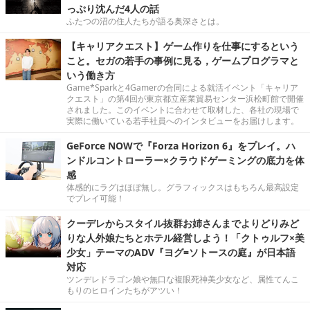
っぷり沈んだ4人の話
ふたつの沼の住人たちが語る奥深さとは。
【キャリアクエスト】ゲーム作りを仕事にするという
こと。セガの若手の事例に見る，ゲームプログラマと
いう働き方
Game*Sparkと4Gamerの合同による就活イベント「キャリア
クエスト」の第4回が東京都立産業貿易センター浜松町館で開催
されました。このイベントに合わせて取材した、各社の現場で
実際に働いている若手社員へのインタビューをお届けします。
GeForce NOWで『Forza Horizon 6』をプレイ。ハ
ンドルコントローラー×クラウドゲーミングの底力を体
感
体感的にラグはほぼ無し。グラフィックスはもちろん最高設定
でプレイ可能！
クーデレからスタイル抜群お姉さんまでよりどりみど
りな人外娘たちとホテル経営しよう！「クトゥルフ×美
少女」テーマのADV『ヨグ=ソトースの庭』が日本語
対応
ツンデレドラゴン娘や無口な複眼死神美少女など、属性てんこ
もりのヒロインたちがアツい！