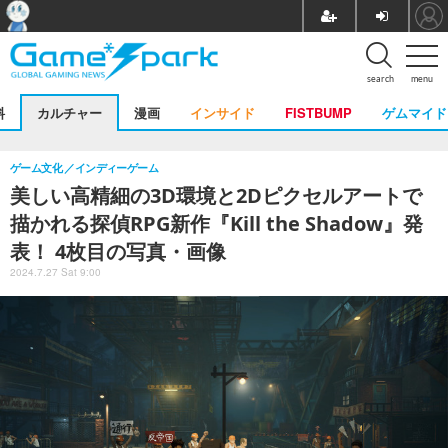
search
menu
料
カルチャー
漫画
インサイド
FISTBUMP
ゲムマイド
ゲーム文化
インディーゲーム
美しい高精細の3D環境と2Dピクセルアートで
描かれる探偵RPG新作『Kill the Shadow』発
表！ 4枚目の写真・画像
2024.7.27 Sat 9:00