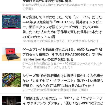
が駆ける異色の戦記が令和に蘇る
約30年の歴史を誇る海外SRPGの不朽の名作が全面リメイクされ
て登場！
車が変形してロボになった、でも『ルート16』だった
―41年ぶり完全新作『ROUTE16R』開発者インタビュ
ー。新旧スタッフが語るシリーズの魂。そして41年
前、たった1人のために手作業で直した世界に1本だけ
の“幻のカセット”の話
長い時を経て受け継がれる過去と、新たに生まれるものとは。
ゲームプレイも録画配信もこれ1台。AMD Ryzen™ AI
プロセッサ搭載の「G TUNE P5-A7G60BK-D」で『Fo
rza Horizon 6』の世界を駆け回る
ゲーム＆制作の拠点となるノートPCで話題のレースタイトルを
プレイ。放熱性能もチェックしました！
シリーズ第1作が現行機向けに復活！懐かしくも色褪せ
ない『カルドセプト ザ ファースト』遊びやすい機能も
搭載で、あらためて“原典”に触れるのにぴったり
シリーズ第1作が現行機向けの新機能を備えて復活！
「冒険は楽しいものだ」 ─『FF11』と『ウィザードリ
ィ ヴァリアンツ ダフネ』、"優しくないRPG"の沼にど