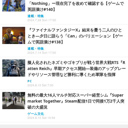
「Nothing」ー現在完了を改めて確認する【ゲームで
英語漬け#140】
連載・特集
2024.7.28 Sun 17:00
『ファイナルファンタジーX』結末を憂う二人のひと
とき―夕日に語らう「Can」のバリエーション【ゲー
ムで英語漬け#138】
連載・特集
2024.7.14 Sun 17:00
擬人化されたネズミやゴキブリが戦う世界大戦RTS『R
atten Reich』早期アクセス開始―装備のアップグレー
ドやリソース管理など勝利に導くため軍隊を指揮
PC
2024.8.10 Sat 7:00
無料の最大16人マルチ対応スーパー経営シム『Super
market Together』Steam配信1日で同接1万2千人突
破の大盛況
ゲーム文化
2024.8.10 Sat 15:59