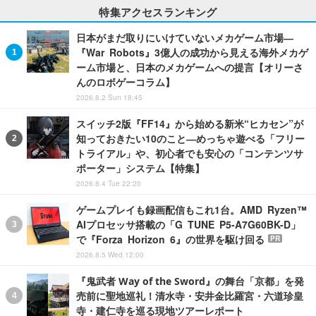
特集アクセスランキング
日本がまだ取りにいけていないメカゲーム市場―
『War Robots』3億人の成功から見える海外メカゲ
ーム市場と、日本のメカゲームへの提言【オリーさ
んのロボゲーコラム】
2026.8.2 Sun 18:45
スイッチ2版『FF14』から始める新米“ヒカセン”が
知っておきたい10のこと―めっちゃ遊べる「フリー
トライアル」や、初心者でも安心の「コンテンツサ
ポーター」システム【特集】
2026.8.4 Tue 22:20
ゲームプレイも録画配信もこれ1台。AMD Ryzen™
AIプロセッサ搭載の「G TUNE P5-A7G60BK-D」
で『Forza Horizon 6』の世界を駆け回る
PR
2026.8.5 Wed 12:00
『鬼武者 Way of the Sword』の舞台「京都」を発
売前に聖地巡礼！清水寺・安井金比羅宮・六道珍皇
寺・建仁寺を巡る現地ツアーレポート