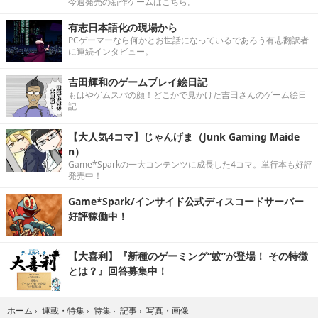
今週発売の新作ゲームはこちら。
有志日本語化の現場から
PCゲーマーなら何かとお世話になっているであろう有志翻訳者
に連続インタビュー。
吉田輝和のゲームプレイ絵日記
もはやゲムスパの顔！どこかで見かけた吉田さんのゲーム絵日
記
【大人気4コマ】じゃんげま（Junk Gaming Maide
n）
Game*Sparkの一大コンテンツに成長した4コマ。単行本も好評
発売中！
Game*Spark/インサイド公式ディスコードサーバー
好評稼働中！
【大喜利】『新種のゲーミング“蚊”が登場！ その特徴
とは？』回答募集中！
写真・画像
ホーム
›
連載・特集
›
特集
›
記事
›