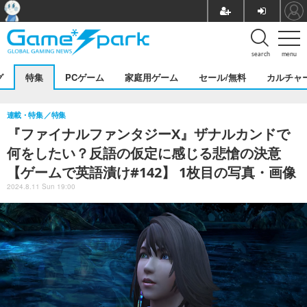
search
menu
グ
特集
PCゲーム
家庭用ゲーム
セール/無料
カルチャ
連載・特集
特集
『ファイナルファンタジーX』ザナルカンドで
何をしたい？反語の仮定に感じる悲愴の決意
【ゲームで英語漬け#142】 1枚目の写真・画像
2024.8.11 Sun 19:00