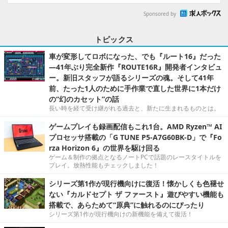
Sponsored by
トピックス
車が変形してロボになった、でも『ルート16』だった
―41年ぶり完全新作『ROUTE16R』開発者インタビュ
ー。新旧スタッフが語るシリーズの魂。そして41年
前、たった1人のために手作業で直した世界に1本だけ
の“幻のカセット”の話
長い時を経て受け継がれる過去と、新たに生まれるものとは。
ゲームプレイも録画配信もこれ1台。AMD Ryzen™ AI
プロセッサ搭載の「G TUNE P5-A7G60BK-D」で『Fo
rza Horizon 6』の世界を駆け回る
ゲーム＆制作の拠点となるノートPCで話題のレースタイトルを
プレイ。放熱性能もチェックしました！
シリーズ第1作が現行機向けに復活！懐かしくも色褪せ
ない『カルドセプト ザ ファースト』遊びやすい機能も
搭載で、あらためて“原典”に触れるのにぴったり
シリーズ第1作が現行機向けの新機能を備えて復活！