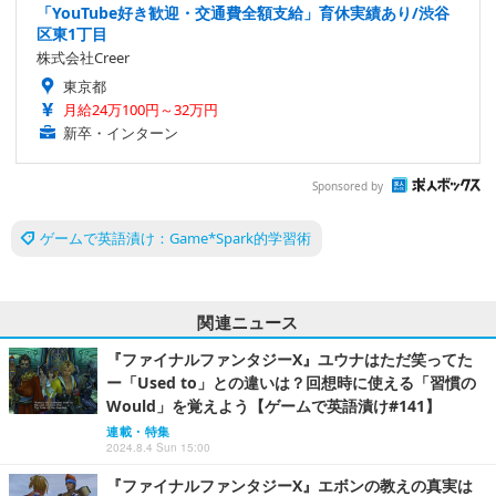
「YouTube好き歓迎・交通費全額支給」育休実績あり/渋谷
区東1丁目
株式会社Creer
東京都
月給24万100円～32万円
新卒・インターン
Sponsored by
ゲームで英語漬け：Game*Spark的学習術
関連ニュース
『ファイナルファンタジーX』ユウナはただ笑ってた
ー「Used to」との違いは？回想時に使える「習慣の
Would」を覚えよう【ゲームで英語漬け#141】
連載・特集
2024.8.4 Sun 15:00
『ファイナルファンタジーX』エボンの教えの真実は