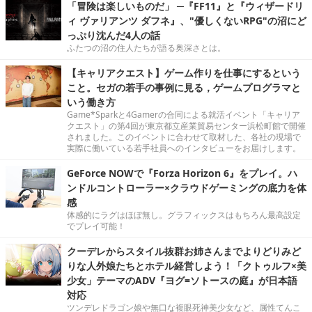
「冒険は楽しいものだ」 ─『FF11』と『ウィザードリ
ィ ヴァリアンツ ダフネ』、"優しくないRPG"の沼にど
っぷり沈んだ4人の話
ふたつの沼の住人たちが語る奥深さとは。
【キャリアクエスト】ゲーム作りを仕事にするという
こと。セガの若手の事例に見る，ゲームプログラマと
いう働き方
Game*Sparkと4Gamerの合同による就活イベント「キャリア
クエスト」の第4回が東京都立産業貿易センター浜松町館で開催
されました。このイベントに合わせて取材した、各社の現場で
実際に働いている若手社員へのインタビューをお届けします。
GeForce NOWで『Forza Horizon 6』をプレイ。ハ
ンドルコントローラー×クラウドゲーミングの底力を体
感
体感的にラグはほぼ無し。グラフィックスはもちろん最高設定
でプレイ可能！
クーデレからスタイル抜群お姉さんまでよりどりみど
りな人外娘たちとホテル経営しよう！「クトゥルフ×美
少女」テーマのADV『ヨグ=ソトースの庭』が日本語
対応
ツンデレドラゴン娘や無口な複眼死神美少女など、属性てんこ