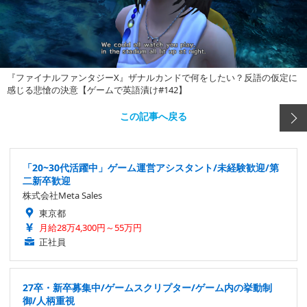
『ファイナルファンタジーX』ザナルカンドで何をしたい？反語の仮定に
感じる悲愴の決意【ゲームで英語漬け#142】
この記事へ戻る
「20~30代活躍中」ゲーム運営アシスタント/未経験歓迎/第
二新卒歓迎
株式会社Meta Sales
東京都
月給28万4,300円～55万円
正社員
27卒・新卒募集中/ゲームスクリプター/ゲーム内の挙動制
御/人柄重視