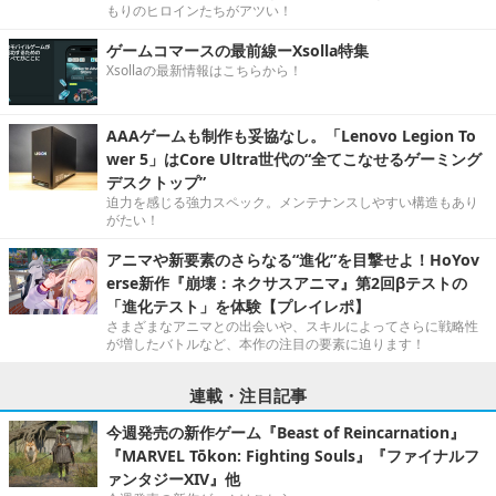
もりのヒロインたちがアツい！
ゲームコマースの最前線ーXsolla特集
Xsollaの最新情報はこちらから！
AAAゲームも制作も妥協なし。「Lenovo Legion To
wer 5」はCore Ultra世代の“全てこなせるゲーミング
デスクトップ”
迫力を感じる強力スペック。メンテナンスしやすい構造もあり
がたい！
アニマや新要素のさらなる“進化”を目撃せよ！HoYov
erse新作『崩壊：ネクサスアニマ』第2回βテストの
「進化テスト」を体験【プレイレポ】
さまざまなアニマとの出会いや、スキルによってさらに戦略性
が増したバトルなど、本作の注目の要素に迫ります！
連載・注目記事
今週発売の新作ゲーム『Beast of Reincarnation』
『MARVEL Tōkon: Fighting Souls』『ファイナルフ
ァンタジーXIV』他