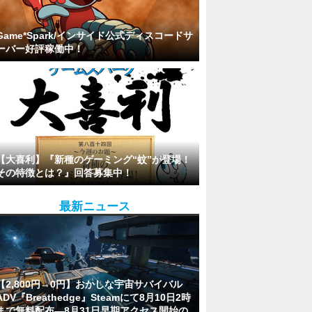
Game*Spark/インサイド公式ディスコードサ
ーバー好評稼働中！
【大喜利】『新種のゲーミング“蚊”が登場！
その特徴とは？』回答募集中！
最新ニュース
【2,800円→0円】おかしな宇宙サバイバル
ADV『Breathedge』Steamにて8月10日2時
まで無料配布―8月31日早期アクセス開始の