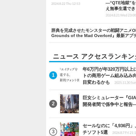
―“QTE地獄”
2024.8.22 Thu 12:53
え無事生還でき
2024.8.21 Wed 23:00
辞典を完成させたモンスターの戦闘アニメOFFが可
Grounds of the Mad Overlord』
ニュース アクセスランキン
年6万円が年320万円以
トの商用ゲーム組み込み
目変わるかも
2025.11.30 Sun
巨女シミュレーター『GIAN
開発者間で係争中と報告―p
セールなのに「4,936円
チソフト5選
2026.8.7 Fri 21: