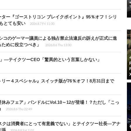
シューター『ゴーストリコン ブレイクポイント』95％オフ！シリ
ルもとても安い
2026.8.7 Fri 11:00
キシコのゲーマー議員による独占禁止法違反の訴えが正式に進
るために役立つべき」
2026.8.6 Thu 13:00
模」―テイクツーCEO「驚異的という言葉しかない」
クトリー４スペシャル』スイッチ版が76％オフ！8月31日まで
ト夏休みフェア」バンドルにVol.10～12が登場！？ただし「こっ
ョ
2026.8.6 Thu 22:49
ディスクは消費者にとって有意義でない」とテイクツー社長―アナ
主張
2026.8.8 Sat 1:02