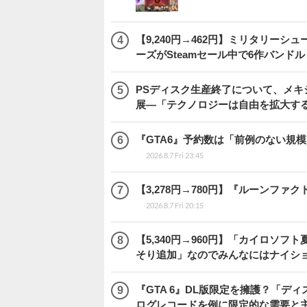
【9,240円→462円】ミリタリー
ーズがSteamセール中で6作バンド
PSディスク生産終了について、メ
展―「テクノロジーは自由を拡大す
『GTA6』予約数は「前例のない規
2026.8.7 Fri 23:45
【3,278円→780円】『ルーンファ
2026.8.7 Fri 20:15
【5,340円→960円】「カイロソフ
そり追加」なのでみんなにはナイシ
『GTA 6』DL版限定を擁護？「
ログレコードを例に限定的な需要と