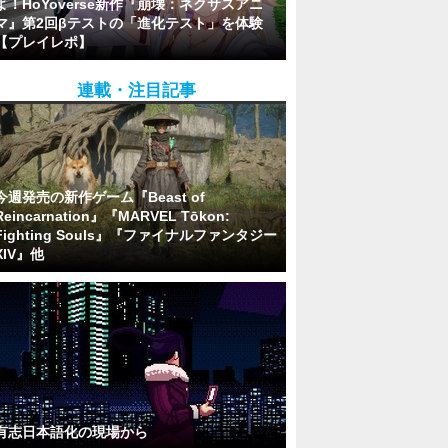
よ！HoYoverse新作『崩壊：ネクサスアニ
マ』第2回βテストの「進化テスト」を体験
【プレイレポ】
連載・注目記事
今週発売の新作ゲーム『Beast of
Reincarnation』『MARVEL Tōkon:
Fighting Souls』『ファイナルファンタジー
XIV』他
有志日本語化の現場から