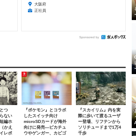
大阪府
正社員
Sponsored by
とつ
『ポケモン』とコラボ
『スカイリム』内を実
らない
したスイッチ向け
際に歩いて渡るユーザ
短編ホ
microSDカードが海外
ー登場、リフテンから
道（かえ
向けに発売―ピカチュ
ソリチュードまで1万4
イレポ
ウやゲンガー、カビゴ
千歩