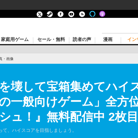
家庭用ゲーム
セール・無料
読者の声
漫画
イン
真・画像
を壊して宝箱集めてハイ
の一般向けゲーム」全方位
シュ！』無料配信中 2枚
って、ハイスコアを目指しましょう。