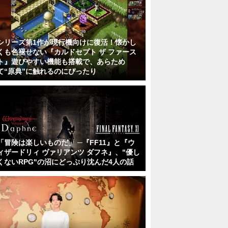
シリーズ第1作が現行機向けに復活！懐かし
くも色褪せない『カルドセプト ザ ファース
ト』遊びやすい機能も搭載で、あらため
て“原典”に触れるのにぴったり
「冒険は楽しいものだ」 ─『FF11』と『ウ
ィザードリィ ヴァリアンツ ダフネ』、"優し
くないRPG"の沼にどっぷり沈んだ4人の話