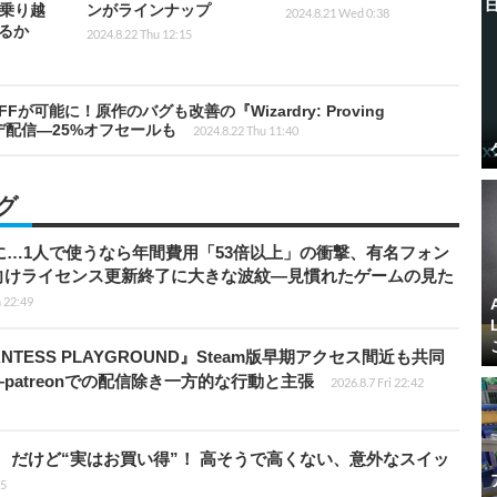
を乗り越
ンがラインナップ
2024.8.21 Wed 0:38
るか
2024.8.22 Thu 12:15
能に！原作のバグも改善の『Wizardry: Proving
最新アプデ配信―25%オフセールも
2024.8.22 Thu 11:40
グ
上に…1人で使うなら年間費用「53倍以上」の衝撃、有名フォン
向けライセンス更新終了に大きな波紋―見慣れたゲームの見た
 22:49
TESS PLAYGROUND』Steam版早期アクセス間近も共同
atreonでの配信除き一方的な行動と主張
2026.8.7 Fri 22:42
」、だけど“実はお買い得”！ 高そうで高くない、意外なスイッ
15