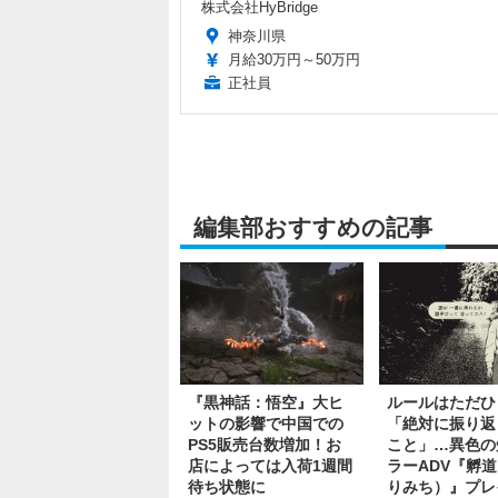
株式会社HyBridge
神奈川県
月給30万円～50万円
正社員
編集部おすすめの記事
『黒神話：悟空』大ヒ
ルールはただひ
ットの影響で中国での
「絶対に振り返
PS5販売台数増加！お
こと」…異色の
店によっては入荷1週間
ラーADV『孵
待ち状態に
りみち）』プレ