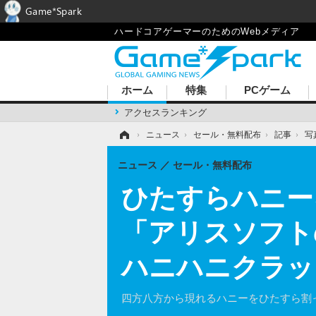
Game*Spark
ハードコアゲーマーのためのWebメディア
ホーム
特集
PCゲーム
アクセスランキング
ホーム
›
ニュース
›
セール・無料配布
›
記事
›
写
ニュース
セール・無料配布
ひたすらハニー
「アリスソフト
ハニハニクラッ
四方八方から現れるハニーをひたすら割