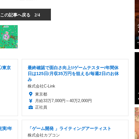
この記事へ戻る
2/4
/東京
最終確認で面白さ向上!/ゲームテスター/年間休
日は125日/月収35万円を狙える/毎週2日のお休
み
株式会社C-Link
東京都
月給33万7,000円～40万2,000円
正社員
充実/年
「ゲーム開発 」ライティングアーティスト
株式会社カプコン