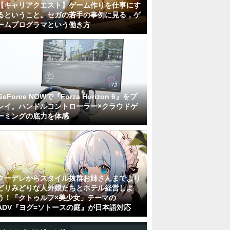
【キャリアクエスト】ゲーム作りを仕事にす
るということ。セガの若手の事例に見る，ゲ
ームプログラマという働き方
GeForce NOWで『Forza Horizon 6』をプ
レイ。ハンドルコントローラー×クラウドゲ
ーミングの底力を体感
クーデレからスタイル抜群お姉さんまでより
どりみどりな人外娘たちとホテル経営しよ
う！「クトゥルフ×美少女」テーマの
ADV『ヨグ=ソトースの庭』が日本語対応