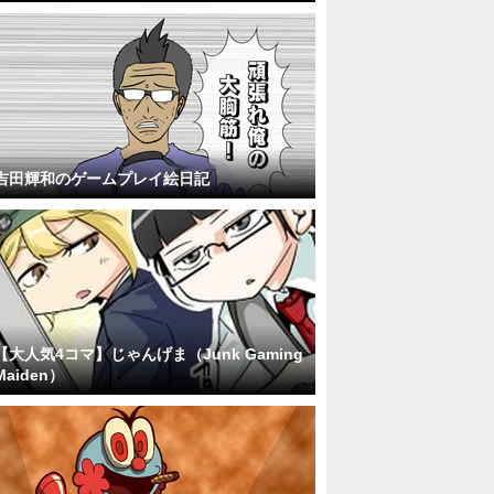
吉田輝和のゲームプレイ絵日記
【大人気4コマ】じゃんげま（Junk Gaming
Maiden）