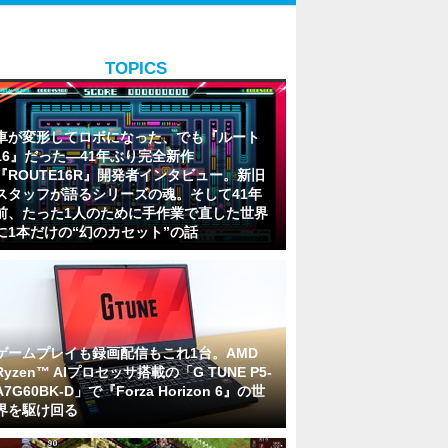
TOPICS
車が変形してロボになった、でも『ルート
16』だった―41年ぶり完全新作
『ROUTE16R』開発者インタビュー。新旧
スタッフが語るシリーズの魂。そして41年
前、たった1人のために手作業で直した世界
に1本だけの“幻のカセット”の話
ゲームプレイも録画配信もこれ1台。AMD
Ryzen™ AIプロセッサ搭載の「G TUNE P5-
A7G60BK-D」で『Forza Horizon 6』の世
界を駆け回る