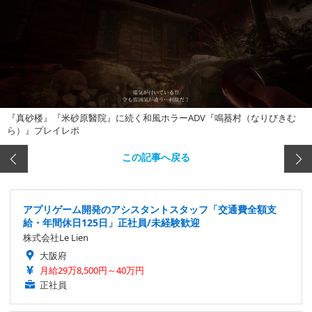
『真砂楼』『米砂原醫院』に続く和風ホラーADV『鳴蟇村（なりびきむ
ら）』プレイレポ
この記事へ戻る
アプリゲーム開発のアシスタントスタッフ「交通費全額支
給・年間休日125日」正社員/未経験歓迎
株式会社Le Lien
大阪府
月給29万8,500円～40万円
正社員