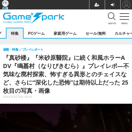
search
menu
グ
特集
PCゲーム
家庭用ゲーム
セール/無料
カルチャ
連載・特集
プレイレポート
『真砂楼』『米砂原醫院』に続く和風ホラーA
DV『鳴蟇村（なりびきむら）』プレイレポ―不
気味な廃村探索、怖すぎる異形とのチェイスな
ど、さらに“深化した恐怖”は期待以上だった 25
枚目の写真・画像
2024.8.25 Sun 20:00