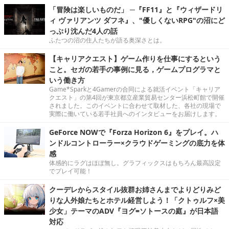
「冒険は楽しいものだ」 ─『FF11』と『ウィザードリ
ィ ヴァリアンツ ダフネ』、"優しくないRPG"の沼にど
っぷり沈んだ4人の話
ふたつの沼の住人たちが語る奥深さとは。
【キャリアクエスト】ゲーム作りを仕事にするという
こと。セガの若手の事例に見る，ゲームプログラマと
いう働き方
Game*Sparkと4Gamerの合同による就活イベント「キャリア
クエスト」の第4回が東京都立産業貿易センター浜松町館で開催
されました。このイベントに合わせて取材した、各社の現場で
実際に働いている若手社員へのインタビューをお届けします。
GeForce NOWで『Forza Horizon 6』をプレイ。ハ
ンドルコントローラー×クラウドゲーミングの底力を体
感
体感的にラグはほぼ無し。グラフィックスはもちろん最高設定
でプレイ可能！
クーデレからスタイル抜群お姉さんまでよりどりみど
りな人外娘たちとホテル経営しよう！「クトゥルフ×美
少女」テーマのADV『ヨグ=ソトースの庭』が日本語
対応