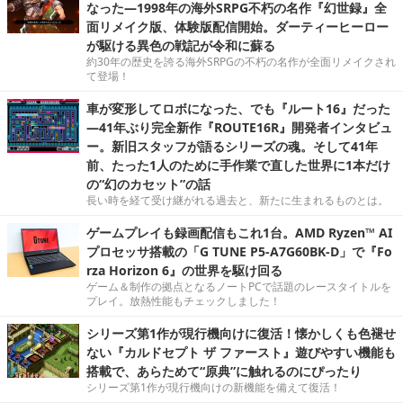
なった―1998年の海外SRPG不朽の名作『幻世録』全
面リメイク版、体験版配信開始。ダーティーヒーロー
が駆ける異色の戦記が令和に蘇る
約30年の歴史を誇る海外SRPGの不朽の名作が全面リメイクされ
て登場！
車が変形してロボになった、でも『ルート16』だった
―41年ぶり完全新作『ROUTE16R』開発者インタビュ
ー。新旧スタッフが語るシリーズの魂。そして41年
前、たった1人のために手作業で直した世界に1本だけ
の“幻のカセット”の話
長い時を経て受け継がれる過去と、新たに生まれるものとは。
ゲームプレイも録画配信もこれ1台。AMD Ryzen™ AI
プロセッサ搭載の「G TUNE P5-A7G60BK-D」で『Fo
rza Horizon 6』の世界を駆け回る
ゲーム＆制作の拠点となるノートPCで話題のレースタイトルを
プレイ。放熱性能もチェックしました！
シリーズ第1作が現行機向けに復活！懐かしくも色褪せ
ない『カルドセプト ザ ファースト』遊びやすい機能も
搭載で、あらためて“原典”に触れるのにぴったり
シリーズ第1作が現行機向けの新機能を備えて復活！