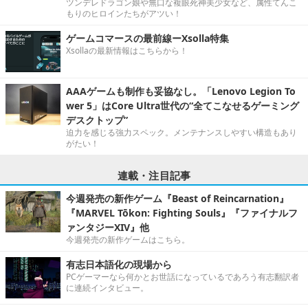
ツンデレドラゴン娘や無口な複眼死神美少女など、属性てんこ
もりのヒロインたちがアツい！
ゲームコマースの最前線ーXsolla特集
Xsollaの最新情報はこちらから！
AAAゲームも制作も妥協なし。「Lenovo Legion To
wer 5」はCore Ultra世代の“全てこなせるゲーミング
デスクトップ”
迫力を感じる強力スペック。メンテナンスしやすい構造もあり
がたい！
連載・注目記事
今週発売の新作ゲーム『Beast of Reincarnation』
『MARVEL Tōkon: Fighting Souls』『ファイナルフ
ァンタジーXIV』他
今週発売の新作ゲームはこちら。
有志日本語化の現場から
PCゲーマーなら何かとお世話になっているであろう有志翻訳者
に連続インタビュー。