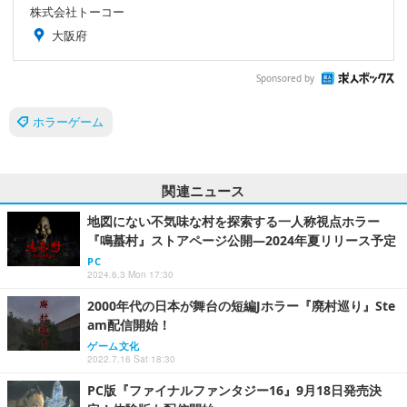
株式会社トーコー
大阪府
Sponsored by
ホラーゲーム
関連ニュース
地図にない不気味な村を探索する一人称視点ホラー
『鳴蟇村』ストアページ公開―2024年夏リリース予定
PC
2024.6.3 Mon 17:30
2000年代の日本が舞台の短編Jホラー『廃村巡り』Ste
am配信開始！
ゲーム文化
2022.7.16 Sat 18:30
PC版『ファイナルファンタジー16』9月18日発売決