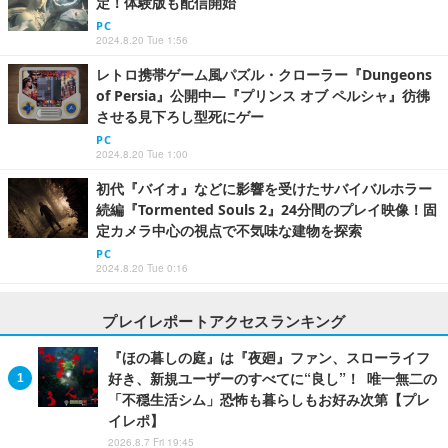
定！体験版も配信開始
PC
2024.8.20 Tue 1:56
レトロ携帯ゲーム風パズル・クローラー『Dungeons
of Persia』公開中―『プリンス オブ ペルシャ』彷彿
させる見下ろし型死にゲー
PC
2024.8.20 Tue 1:00
初代『バイオ』などに影響を受けたサバイバルホラー
続編『Tormented Souls 2』24分間のプレイ映像！固
定カメラ中心の視点で不気味な建物を探索
PC
2024.8.20 Tue 0:16
プレイレポートアクセスランキング
『ほの暮しの庭』は『夜廻』ファン、スローライフ
好き、新規ユーザーのすべてに“良し”！ 唯一無二の
「不穏生活シム」恐怖も暮らしもお好み次第【プレ
イレポ】
2026.8.7 Fri 19:45