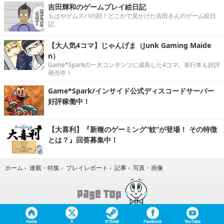
吉田輝和のゲームプレイ絵日記
もはやゲムスパの顔！どこかで見かけた吉田さんのゲーム絵日
記
【大人気4コマ】じゃんげま（Junk Gaming Maide
n）
Game*Sparkの一大コンテンツに成長した4コマ。単行本も好評
発売中！
Game*Spark/インサイド公式ディスコードサーバー
好評稼働中！
【大喜利】『新種のゲーミング“蚊”が登場！ その特徴
とは？』回答募集中！
写真・画像
ホーム
›
連載・特集
›
プレイレポート
›
記事
›
Home
X
STEAM
Facebook
YouTube