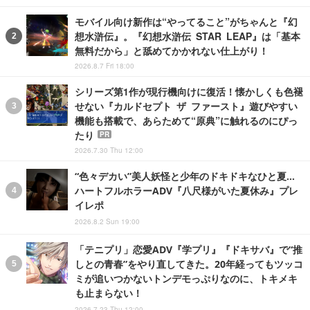
モバイル向け新作は“やってること”がちゃんと『幻
想水滸伝』。『幻想水滸伝 STAR LEAP』は「基本
無料だから」と舐めてかかれない仕上がり！
2026.8.7 Fri 18:00
シリーズ第1作が現行機向けに復活！懐かしくも色褪
せない『カルドセプト ザ ファースト』遊びやすい
機能も搭載で、あらためて“原典”に触れるのにぴっ
たり
PR
2026.7.30 Thu 12:00
“色々デカい”美人妖怪と少年のドキドキなひと夏…
ハートフルホラーADV『八尺様がいた夏休み』プレ
イレポ
2026.8.2 Sun 19:00
「テニプリ」恋愛ADV『学プリ』『ドキサバ』で“推
しとの青春”をやり直してきた。20年経ってもツッコ
ミが追いつかないトンデモっぷりなのに、トキメキ
も止まらない！
2026.7.23 Thu 12:00