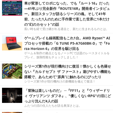
車が変形してロボになった、でも『ルート16』だった
―41年ぶり完全新作『ROUTE16R』開発者インタビュ
ー。新旧スタッフが語るシリーズの魂。そして41年
前、たった1人のために手作業で直した世界に1本だけ
の“幻のカセット”の話
長い時を経て受け継がれる過去と、新たに生まれるものとは。
ゲームプレイも録画配信もこれ1台。AMD Ryzen™ AI
プロセッサ搭載の「G TUNE P5-A7G60BK-D」で『Fo
rza Horizon 6』の世界を駆け回る
ゲーム＆制作の拠点となるノートPCで話題のレースタイトルを
プレイ。放熱性能もチェックしました！
シリーズ第1作が現行機向けに復活！懐かしくも色褪せ
ない『カルドセプト ザ ファースト』遊びやすい機能も
搭載で、あらためて“原典”に触れるのにぴったり
シリーズ第1作が現行機向けの新機能を備えて復活！
「冒険は楽しいものだ」 ─『FF11』と『ウィザードリ
ィ ヴァリアンツ ダフネ』、"優しくないRPG"の沼にど
っぷり沈んだ4人の話
ふたつの沼の住人たちが語る奥深さとは。