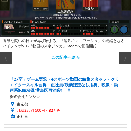
過酷な闘いの日々が再び始まる。『溶鉄のマルフーシャ』の続編となる
ハイテンポSTG『救国のスネジンカ』Steamで配信開始
この記事へ戻る
「27卒」ゲーム実況・eスポーツ動画の編集スタッフ・クリ
エイタースキル習得「正社員/残業ほぼなし推奨」映像・動
画系転職希望/豊島区西池袋1丁目
株式会社キソシン
東京都
月給25万1,500円～32万円
正社員