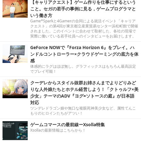
【キャリアクエスト】ゲーム作りを仕事にするという
こと。セガの若手の事例に見る，ゲームプログラマと
いう働き方
Game*Sparkと4Gamerの合同による就活イベント「キャリア
クエスト」の第4回が東京都立産業貿易センター浜松町館で開催
されました。このイベントに合わせて取材した、各社の現場で
実際に働いている若手社員へのインタビューをお届けします。
GeForce NOWで『Forza Horizon 6』をプレイ。ハ
ンドルコントローラー×クラウドゲーミングの底力を体
感
体感的にラグはほぼ無し。グラフィックスはもちろん最高設定
でプレイ可能！
クーデレからスタイル抜群お姉さんまでよりどりみど
りな人外娘たちとホテル経営しよう！「クトゥルフ×美
少女」テーマのADV『ヨグ=ソトースの庭』が日本語
対応
ツンデレドラゴン娘や無口な複眼死神美少女など、属性てんこ
もりのヒロインたちがアツい！
ゲームコマースの最前線ーXsolla特集
Xsollaの最新情報はこちらから！