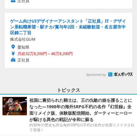
正社員
ゲーム向けUIデザイナーアシスタント「正社員」IT・デザイ
ン系転職希望・駅チカ/賞与年2回・未経験歓迎・名古屋市中
区錦二丁目
株式会社GUM
愛知県
月給32万8,200円～46万8,200円
正社員
Sponsored by
トピックス
祖国に裏切られた騎士は、王の仇敵の娘を護ることに
なった―1998年の海外SRPG不朽の名作『幻世録』全
面リメイク版、体験版配信開始。ダーティーヒーロー
が駆ける異色の戦記が令和に蘇る
約30年の歴史を誇る海外SRPGの不朽の名作が全面リメイクされ
て登場！