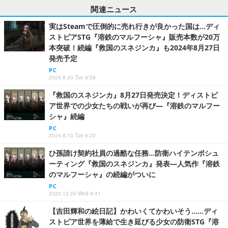
関連ニュース
実はSteamで圧倒的に売れ行きが良かった国は…ディ
ストピアSTG『溶鉄のマルフーシャ』販売本数が20万
本突破！続編『救国のスネジンカ』も2024年8月27日
発売予定
PC
2024.8.20 Tue 9:58
『救国のスネジンカ』8月27日発売決定！ディストピ
ア世界での少女たちの戦いが再び―『溶鉄のマルフー
シャ』続編
PC
2024.8.13 Tue 9:23
ひ孫請け契約社員の過酷な任務…防衛ハイテンポシュ
ーティング『救国のスネジンカ』発表―人気作『溶鉄
のマルフーシャ』の続編がついに
PC
2023.12.20 Wed 9:41
【吉田輝和の絵日記】かわいくてかわいそう……ディ
ストピア世界を薄給で生き延びる少女の防衛STG『溶