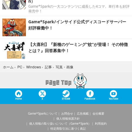
n）
Game*Sparkの一大コンテンツに成長した4コマ。単行本も好評
発売中！
Game*Spark/インサイド公式ディスコードサーバー
好評稼働中！
【大喜利】『新種のゲーミング“蚊”が登場！ その特徴
とは？』回答募集中！
写真・画像
ホーム
›
PC
›
Windows
›
記事
›
Home
X
STEAM
Facebook
YouTube
Game*Sparkについて
お問合せ
広告掲載
会社概要
個人情報保護方針
個人情報の取り扱いについて（Game*Spark）
利用規約
特定商取引法に基づく表記