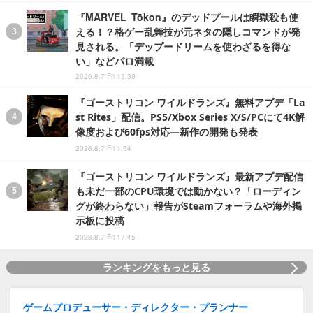
『MARVEL Tōkon』のデッドプールは瞬獄殺も使
える！？格ゲー乱舞技が元ネタの隠しコマンドが発
見される。「デップードリームを使わざるを得な
い」などパロ満載
2026.8.7 Fri 13:30
『ゴーストリコン ワイルドランズ』無料アプデ「La
st Rites」配信。PS5/Xbox Series X/S/PCにて4K解
像度および60fps対応―新作の開発も発表
2026.8.7 Fri 1:54
『ゴーストリコン ワイルドランズ』最新アプデ配信
も未だ一部のCPU環境では動かない？「ローディン
グが終わらない」報告がSteamフォーラムや海外掲
示板に投稿
2026.8.7 Fri 17:45
ランキングをもっと見る
ゲームプロデューサー・ディレクター・プランナー