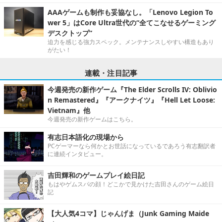
AAAゲームも制作も妥協なし。「Lenovo Legion To
wer 5」はCore Ultra世代の“全てこなせるゲーミング
デスクトップ”
迫力を感じる強力スペック。メンテナンスしやすい構造もあり
がたい！
連載・注目記事
今週発売の新作ゲーム『The Elder Scrolls IV: Oblivio
n Remastered』『アークナイツ』『Hell Let Loose:
Vietnam』他
今週発売の新作ゲームはこちら。
有志日本語化の現場から
PCゲーマーなら何かとお世話になっているであろう有志翻訳者
に連続インタビュー。
吉田輝和のゲームプレイ絵日記
もはやゲムスパの顔！どこかで見かけた吉田さんのゲーム絵日
記
【大人気4コマ】じゃんげま（Junk Gaming Maide