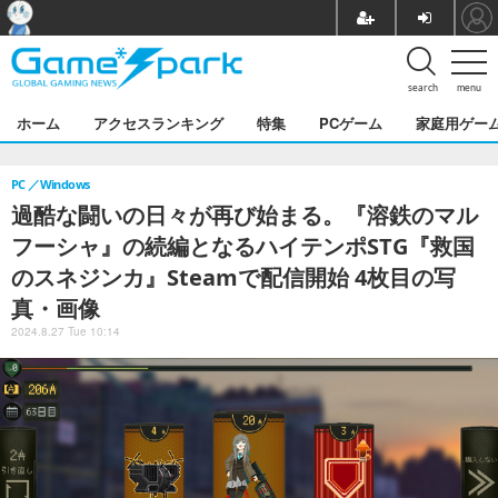
search
menu
ホーム
アクセスランキング
特集
PCゲーム
家庭用ゲー
PC
Windows
過酷な闘いの日々が再び始まる。『溶鉄のマル
フーシャ』の続編となるハイテンポSTG『救国
のスネジンカ』Steamで配信開始 4枚目の写
真・画像
2024.8.27 Tue 10:14