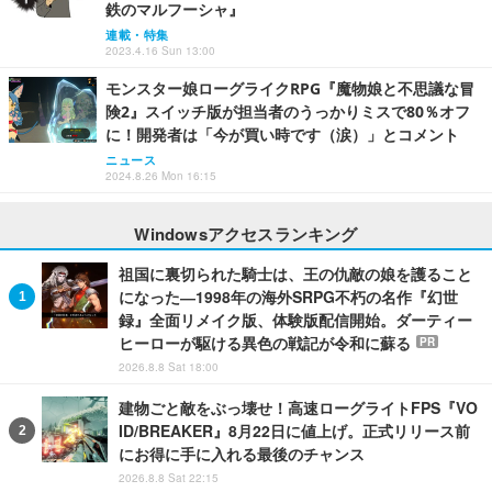
鉄のマルフーシャ』
連載・特集
2023.4.16 Sun 13:00
モンスター娘ローグライクRPG『魔物娘と不思議な冒
険2』スイッチ版が担当者のうっかりミスで80％オフ
に！開発者は「今が買い時です（涙）」とコメント
ニュース
2024.8.26 Mon 16:15
Windowsアクセスランキング
祖国に裏切られた騎士は、王の仇敵の娘を護ること
になった―1998年の海外SRPG不朽の名作『幻世
録』全面リメイク版、体験版配信開始。ダーティー
ヒーローが駆ける異色の戦記が令和に蘇る
PR
2026.8.8 Sat 18:00
建物ごと敵をぶっ壊せ！高速ローグライトFPS『VO
ID/BREAKER』8月22日に値上げ。正式リリース前
にお得に手に入れる最後のチャンス
2026.8.8 Sat 22:15