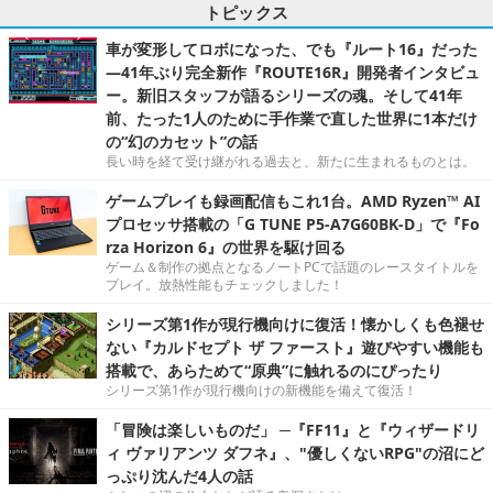
トピックス
車が変形してロボになった、でも『ルート16』だった
―41年ぶり完全新作『ROUTE16R』開発者インタビュ
ー。新旧スタッフが語るシリーズの魂。そして41年
前、たった1人のために手作業で直した世界に1本だけ
の“幻のカセット”の話
長い時を経て受け継がれる過去と、新たに生まれるものとは。
ゲームプレイも録画配信もこれ1台。AMD Ryzen™ AI
プロセッサ搭載の「G TUNE P5-A7G60BK-D」で『Fo
rza Horizon 6』の世界を駆け回る
ゲーム＆制作の拠点となるノートPCで話題のレースタイトルを
プレイ。放熱性能もチェックしました！
シリーズ第1作が現行機向けに復活！懐かしくも色褪せ
ない『カルドセプト ザ ファースト』遊びやすい機能も
搭載で、あらためて“原典”に触れるのにぴったり
シリーズ第1作が現行機向けの新機能を備えて復活！
「冒険は楽しいものだ」 ─『FF11』と『ウィザードリ
ィ ヴァリアンツ ダフネ』、"優しくないRPG"の沼にど
っぷり沈んだ4人の話