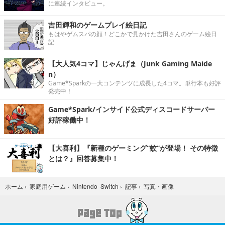
に連続インタビュー。
吉田輝和のゲームプレイ絵日記
もはやゲムスパの顔！どこかで見かけた吉田さんのゲーム絵日
記
【大人気4コマ】じゃんげま（Junk Gaming Maide
n）
Game*Sparkの一大コンテンツに成長した4コマ。単行本も好評
発売中！
Game*Spark/インサイド公式ディスコードサーバー
好評稼働中！
【大喜利】『新種のゲーミング“蚊”が登場！ その特徴
とは？』回答募集中！
写真・画像
ホーム
›
家庭用ゲーム
›
Nintendo Switch
›
記事
›