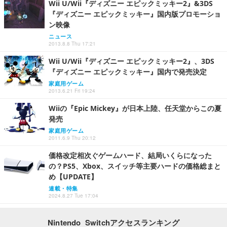
Wii U/Wii『ディズニー エピックミッキー2』&3DS
『ディズニー エピックミッキー』国内版プロモーショ
ン映像
ニュース
2013.8.8 Thu 17:21
Wii U/Wii『ディズニー エピックミッキー2』、3DS
『ディズニー エピックミッキー』国内で発売決定
家庭用ゲーム
2013.6.21 Fri 19:24
Wiiの『Epic Mickey』が日本上陸、任天堂からこの夏
発売
家庭用ゲーム
2011.6.9 Thu 20:12
価格改定相次ぐゲームハード、結局いくらになった
の？PS5、Xbox、スイッチ等主要ハードの価格総まと
め【UPDATE】
連載・特集
2024.8.27 Tue 17:04
Nintendo Switchアクセスランキング