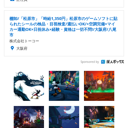
棚卸/「松原市」「時給1,350円」松原市のゲームソフトに貼
られたシールの検品・目視検査/週払いOK/×空調完備×マイ
カー通勤OK×日祝休み×経験・資格は一切不問!/大阪府/八尾
市
株式会社トーコー
大阪府
Sponsored by