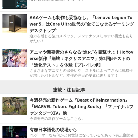
AAAゲームも制作も妥協なし。「Lenovo Legion To
wer 5」はCore Ultra世代の“全てこなせるゲーミング
デスクトップ”
迫力を感じる強力スペック。メンテナンスしやすい構造もあり
がたい！
アニマや新要素のさらなる“進化”を目撃せよ！HoYov
erse新作『崩壊：ネクサスアニマ』第2回βテストの
「進化テスト」を体験【プレイレポ】
さまざまなアニマとの出会いや、スキルによってさらに戦略性
が増したバトルなど、本作の注目の要素に迫ります！
連載・注目記事
今週発売の新作ゲーム『Beast of Reincarnation』
『MARVEL Tōkon: Fighting Souls』『ファイナルフ
ァンタジーXIV』他
今週発売の新作ゲームはこちら。
有志日本語化の現場から
PCゲーマーなら何かとお世話になっているであろう有志翻訳者