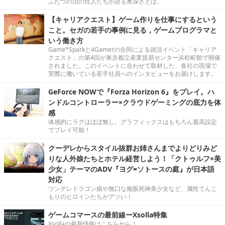
ふたつの沼の住人たちが語る奥深さとは。
【キャリアクエスト】ゲーム作りを仕事にするという
こと。セガの若手の事例に見る，ゲームプログラマと
いう働き方
Game*Sparkと4Gamerの合同による就活イベント「キャリア
クエスト」の第4回が東京都立産業貿易センター浜松町館で開催
されました。このイベントに合わせて取材した、各社の現場で
実際に働いている若手社員へのインタビューをお届けします。
GeForce NOWで『Forza Horizon 6』をプレイ。ハ
ンドルコントローラー×クラウドゲーミングの底力を体
感
体感的にラグはほぼ無し。グラフィックスはもちろん最高設定
でプレイ可能！
クーデレからスタイル抜群お姉さんまでよりどりみど
りな人外娘たちとホテル経営しよう！「クトゥルフ×美
少女」テーマのADV『ヨグ=ソトースの庭』が日本語
対応
ツンデレドラゴン娘や無口な複眼死神美少女など、属性てんこ
もりのヒロインたちがアツい！
ゲームコマースの最前線ーXsolla特集
Xsollaの最新情報はこちらから！