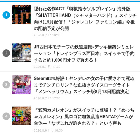
隠れた名作ACT『特救指令ソルブレイン』海外版
『SHATTERHAND（シャッターハンド）』スイッチ
向けに9月配信！「ジャレコレ ファミコン編」今後
の配信予定が公開
2026.8.7 Fri 16:30
JR西日本モチーフの鉄道運転×デッキ構築シミュレ
ーション『トレインプラス西日本』スイッチで予約
すると約1,000円オフで買える！
2026.8.7 Fri 17:30
Steam92%好評！ヤンデレの女の子に愛されて死ぬ
までチンチロリン？な血抜きダイスローグライト
『メンヘラリウム』スイッチ版8月13日配信決定
2026.8.7 Fri 17:00
『変態カメレオン』がスイッチに登場！？『めっち
ゃカメレオン』風ロゴに粗製乱造HENTAIゲームが
合体―「なぜこれが許される？」という声も
2026.8.6 Thu 16:30