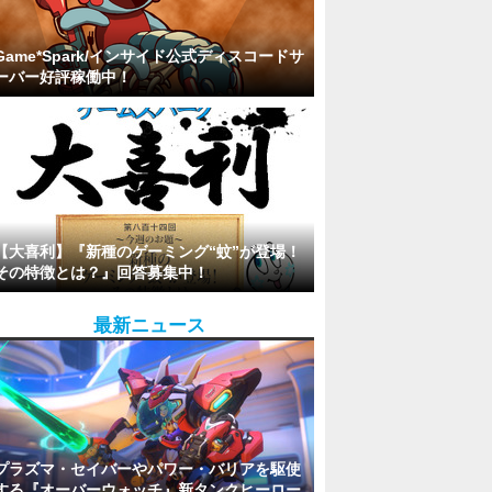
Game*Spark/インサイド公式ディスコードサ
ーバー好評稼働中！
【大喜利】『新種のゲーミング“蚊”が登場！
その特徴とは？』回答募集中！
最新ニュース
プラズマ・セイバーやパワー・バリアを駆使
する『オーバーウォッチ』新タンクヒーロー