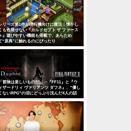
シリーズ第1作が現行機向けに復活！懐かし
くも色褪せない『カルドセプト ザ ファース
ト』遊びやすい機能も搭載で、あらため
て“原典”に触れるのにぴったり
「冒険は楽しいものだ」 ─『FF11』と『ウ
ィザードリィ ヴァリアンツ ダフネ』、"優し
くないRPG"の沼にどっぷり沈んだ4人の話