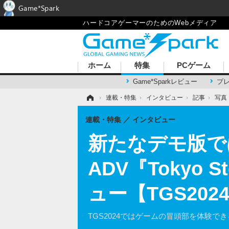
Game*Spark
ハードコアゲーマーのためのWebメディア
ホーム
特集
PCゲーム
Game*Sparkレビュー
プ
ホーム
›
連載・特集
›
インタビュー
›
記事
›
写真
連載・特集
インタビュー
新たなデモ版で
ADV『Tokyo
ュー【TGS20
TGS2024ではゲームの冒頭部を体験