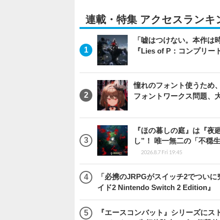
連載・特集 アクセスランキ
「嘘はつけない。本作は
『Lies of P：コンプリ
憧れのフォント使うため、
フォントワークス問題、
『ほの暮しの庭』は『夜
し”！ 唯一無二の「不穏
2026.8.7 Fri 19:45
「必携のJRPGがスイッチ2でつい
イド2 Nintendo Switch 2 Edition』
『エースコンバット』シリーズにス