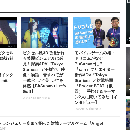
ピクセル
ピクセル風3Dで描かれ
モバイルゲームの雄・
は試行錯
る美麗ビジュアルは必
ドリコムがなぜ
見！探索ADV『Tokyo
BitSummitに？
Stories』デモ版で、映
『rain』クリエイター
発者インタ
像・物語・音すべてが
新作ADV『Tokyo
mit
一体化した“美しさ”を
Stories』と対戦格闘
体感【BitSummit Let’s
『Project BEAT（仮
Go!!】
題）』手掛けるキーマ
ン2人に聞いてみた【イ
2023.7.18 Tue 18:00
ンタビュー】
2022.8.25 Thu 20:00
らランジェリー姿まで揃った対戦テーブルゲーム『Angel
2:05