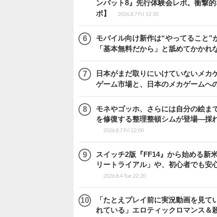
ンバット8』先行体験会レポ。衝撃
ポ】
2026.8.7 Fri 12:30
モバイル向け新作は“やってること”が
「基本無料だから」と舐めてかかれ
日本がまだ取りにいけていないメカゲー
ゲーム市場と、日本のメカゲームへ
モネやゴッホ、さらには自分の絵まで
を修復する整理整頓シムが登場―採れたて
2026.8.7 Fri 22:00
スイッチ2版『FF14』から始める新
リートライアル」や、初心者でも安
2026.8.4 Tue 22:20
「たとえプレイ前に実況動画を見て
れている」エロティックロマンス＆殺人ミ