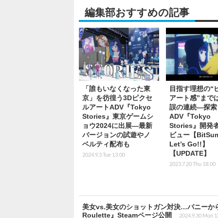
編集部おすすめの記事
「誰もいなくなった東
目指す理想の“
京」を彷徨う3Dピクセ
アート感”まで
ルアートADV『Tokyo
誤の連続―探索
Stories』東京ゲームシ
ADV『Tokyo
ョウ2024に出展―最新
Stories』開
バージョンの試遊やノ
ビュー【BitSum
ベルティ配布も
Let’s Go!!】
【UPDATE】
2024.9.3 Tue 13:00
2023.7.20 Thu 18:00
美女vs.美女のショットガン対決…バニーか
Roulette』Steamページ公開
2024.9.30 Mon 1