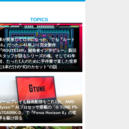
TOPICS
車が変形してロボになった、でも『ルート
16』だった―41年ぶり完全新作
『ROUTE16R』開発者インタビュー。新旧
スタッフが語るシリーズの魂。そして41年
前、たった1人のために手作業で直した世界
に1本だけの“幻のカセット”の話
ゲームプレイも録画配信もこれ1台。AMD
Ryzen™ AIプロセッサ搭載の「G TUNE P5-
A7G60BK-D」で『Forza Horizon 6』の世
界を駆け回る