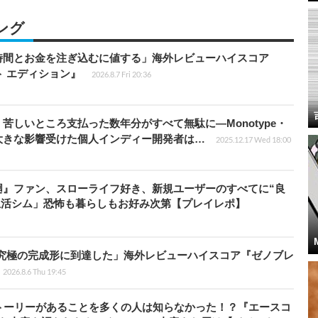
ング
時間とお金を注ぎ込むに値する」海外レビューハイスコア
ート エディション』
2026.8.7 Fri 20:36
苦しいところ支払った数年分がすべて無駄に―Monotype・
大きな影響受けた個人インディー開発者は…
2025.12.17 Wed 18:00
廻』ファン、スローライフ好き、新規ユーザーのすべてに“良
生活シム」恐怖も暮らしもお好み次第【プレイレポ】
に究極の完成形に到達した」海外レビューハイスコア『ゼノブレ
2026.8.6 Thu 19:45
トーリーがあることを多くの人は知らなかった！？『エースコ