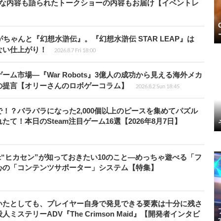
的な内容も語られたトークショーの内容もお届け【イベントレ
ちゃんと『幻想水滸伝』。『幻想水滸伝 STAR LEAP』は
ない仕上がり！
2026.8.7 Fri 18:00
ム市場―『War Robots』3億人の成功から見える海外メカ
の提言【オリーさんのロボゲーコラム】
2026.8.2 Sun 18:45
！？バラバラになった2,000個以上のピースを集めてパズル
！本日のSteam注目ゲーム16選【2026年8月7日】
米“ヒカセン”が知っておきたい10のこと―めっちゃ遊べる「フ
心の「コンテンツサポーター」システム【特集】
いたとしても、プレイヤー自身で発見できる要素は十分に残さ
ステリーADV『The Crimson Maid』【開発者インタビ