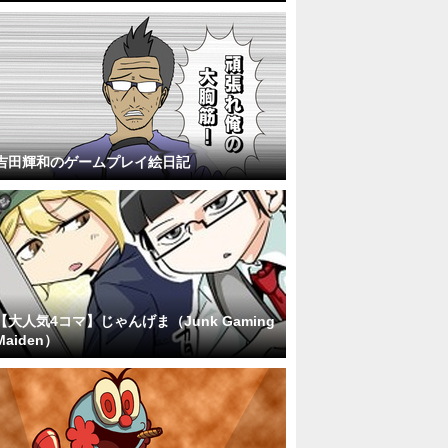
吉田輝和のゲームプレイ絵日記
【大人気4コマ】じゃんげま（Junk Gaming
Maiden）