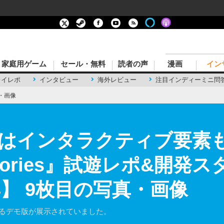
家庭用ゲーム
セール・無料
読者の声
漫画
イン
レイレポ
インタビュー
海外レビュー
注目インディーミニ問
・画像
はインタラクティブ要素
 Stories』試遊レポ&開
24】 9枚目の写真・画像
できるデモ版が展示されていました。