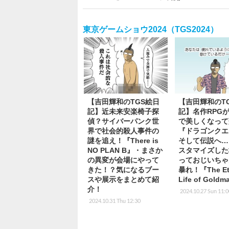
東京ゲームショウ2024（TGS2024）
【吉田輝和のTGS絵日
【吉田輝和のT
記】近未来安楽椅子探
記】名作RPGが
偵？サイバーパンク世
で美しくなって
界で社会的殺人事件の
『ドラゴンクエス
謎を追え！『There is
そして伝説へ…
NO PLAN B』・まさか
スタマイズした
の異変が会場にやって
っておじいちゃ
きた！？気になるブー
暴れ！『The Ete
スや展示をまとめて紹
Life of Gold
介！
2024.10.27 Sun 11:
2024.10.31 Thu 12:30