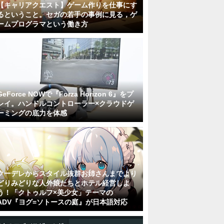
【キャリアクエスト】ゲーム作りを仕事にす
るということ。セガの若手の事例に見る，ゲ
ームプログラマという働き方
GeForce NOWで『Forza Horizon 6』をプ
レイ。ハンドルコントローラー×クラウドゲ
ーミングの底力を体感
クーデレからスタイル抜群お姉さんまでより
どりみどりな人外娘たちとホテル経営しよ
う！「クトゥルフ×美少女」テーマの
ADV『ヨグ=ソトースの庭』が日本語対応