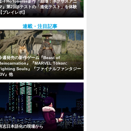
よ！HoYoverse新作『崩壊：ネクサスアニ
マ』第2回βテストの「進化テスト」を体験
【プレイレポ】
連載・注目記事
今週発売の新作ゲーム『Beast of
Reincarnation』『MARVEL Tōkon:
Fighting Souls』『ファイナルファンタジー
XIV』他
有志日本語化の現場から