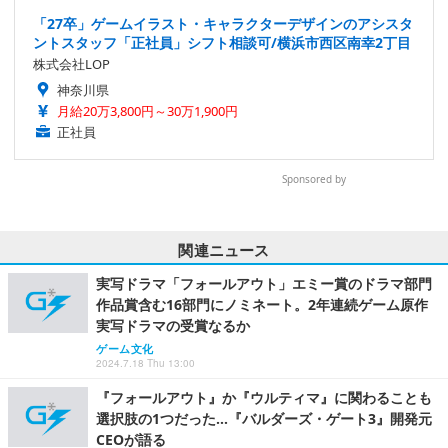
「27卒」ゲームイラスト・キャラクターデザインのアシスタ
ントスタッフ「正社員」シフト相談可/横浜市西区南幸2丁目
株式会社LOP
神奈川県
月給20万3,800円～30万1,900円
正社員
Sponsored by
関連ニュース
実写ドラマ「フォールアウト」エミー賞のドラマ部門
作品賞含む16部門にノミネート。2年連続ゲーム原作
実写ドラマの受賞なるか
ゲーム文化
2024.7.18 Thu 13:00
『フォールアウト』か『ウルティマ』に関わることも
選択肢の1つだった…『バルダーズ・ゲート3』開発元
CEOが語る