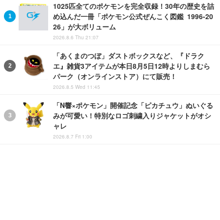
1025匹全てのポケモンを完全収録！30年の歴史を詰
め込んだ一冊「ポケモン公式ぜんこく図鑑 1996-20
26」が大ボリューム
2026.8.6 Thu 21:07
「あくまのつぼ」ダストボックスなど、『ドラク
エ』雑貨3アイテムが本日8月5日12時よりしまむら
パーク（オンラインストア）にて販売！
2026.8.5 Wed 11:45
「N響×ポケモン」開催記念「ピカチュウ」ぬいぐる
みが可愛い！特別なロゴ刺繍入りジャケットがオシ
ャレ
2026.8.7 Fri 1:00
懐かしの『ドンキーコング』がレゴになった！タル
が転がり、ジョイスティックで操作するアクション
ギミック搭載
2026.8.1 Sat 19:30
水ポケモンたちのヒレが「ぱたぱたっ！」と動く！
マンタイン、ミズゴロウなど全4匹の“ギミック付き