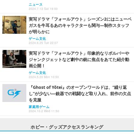
ニュース
2024.7.13 Sat 19:00
実写ドラマ「フォールアウト」シーズン2にはニューベ
ガスを牛耳るあのキャラクターも関与―制作スタッフ
が明らかに
ゲーム文化
2024.6.25 Tue 22:07
実写ドラマ「フォールアウト」印象的なリボルバーや
ジャンクジェットなど劇中の銃に焦点をあてた紹介動
画公開！
ゲーム文化
2024.5.20 Mon 10:50
『Ghost of Yōtei』のオープンワールドは、“繰り返
し”が少ない―銃器での戦闘など取り入れ、前作の欠点
を克服
家庭用ゲーム
2024.10.2 Wed 11:50
ホビー・グッズアクセスランキング