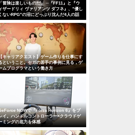
「冒険は楽しいものだ」 ─『FF11』と『ウ
ィザードリィ ヴァリアンツ ダフネ』、"優し
くないRPG"の沼にどっぷり沈んだ4人の話
【キャリアクエスト】ゲーム作りを仕事にす
るということ。セガの若手の事例に見る，ゲ
ームプログラマという働き方
GeForce NOWで『Forza Horizon 6』をプ
レイ。ハンドルコントローラー×クラウドゲ
ーミングの底力を体感