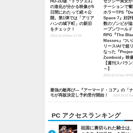
HD-2D版『ドラクエ3』
セクシー美女が
の進化が分かる映像が5
テーションで奮
日間にわたって続々公
ホラーTPS『De
開。第1弾では「アリア
Space 7』好
ハンの城下町」の新旧
数のゾンビが溢
をチェック！
ープンワールド
RPG『The Bla
2024.10.14 Mon 17:39
Masses』つ
リース/AIで超
なった『Projec
Zomboid』映
【週刊スパラン1
～】
2024.10.13 Sun 10:0
最強の敵再び―『アーマード・コア』の「ナ
モが再販決定し予約受付開始！
2024.10.15 Tu
PC アクセスランキング
祖国に裏切られた騎士は、