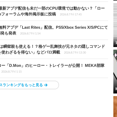
最新アプデ配信も未だ一部のCPU環境では動かない？「ロー
amフォーラムや海外掲示板に投稿
2026.8.7 Fri 17:45
Last Rites」配信。PS5/Xbox Series X/S/PCにて
開発も発表
2026.8.7 Fri 1:54
プールは瞬獄殺も使える！？格ゲー乱舞技が元ネタの隠しコマンド
を使わざるを得ない」などパロ満載
2026.8.7 Fri 13:30
「D.Mon」のヒーロー・トレイラーが公開！ MEKA部隊
2026.8.7 Fri 1:15
スランキングをもっと見る