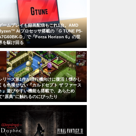
ゲームプレイも録画配信もこれ1台。AMD
Ryzen™ AIプロセッサ搭載の「G TUNE P5-
A7G60BK-D」で『Forza Horizon 6』の世
界を駆け回る
シリーズ第1作が現行機向けに復活！懐かし
くも色褪せない『カルドセプト ザ ファース
ト』遊びやすい機能も搭載で、あらため
て“原典”に触れるのにぴったり