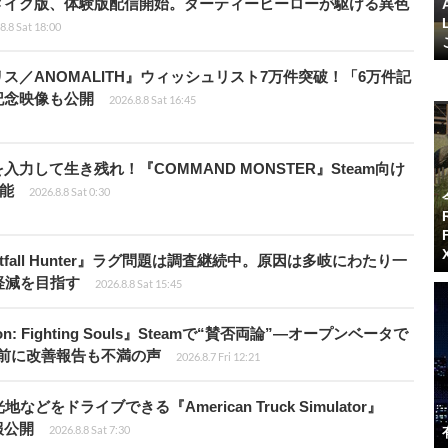
メイク版、体験版配信開始。ダーティーヒーローが駆ける異色
8.8 Sat 18:00
ス／ANOMALITH』ウィッシュリスト7万件突破！「6万件記
記念映像も公開
2026.8.8 Sat 16:45
力して生き残れ！『COMMAND MONSTER』Steam向け
可能
2026.8.8 Sat 0:30
fall Hunter』ラグ問題は調査継続中。原因は多岐にわたり一
軽減を目指す
2026.8.8 Sat 15:45
: Fighting Souls』Steamで“賛否両論”―オープンベータで
前に改善報告も不満の声
2026.8.7 Fri 12:21
ドライブできる『American Truck Simulator』
情報公開
2026.8.8 Sat 7:30