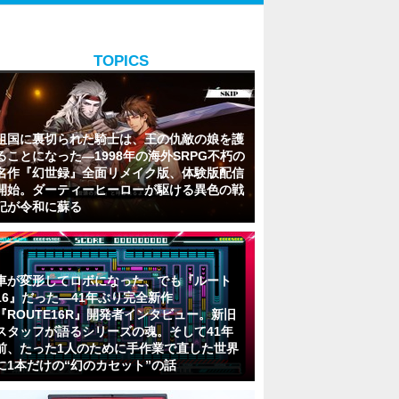
TOPICS
祖国に裏切られた騎士は、王の仇敵の娘を護
ることになった―1998年の海外SRPG不朽の
名作『幻世録』全面リメイク版、体験版配信
開始。ダーティーヒーローが駆ける異色の戦
記が令和に蘇る
車が変形してロボになった、でも『ルート
16』だった―41年ぶり完全新作
『ROUTE16R』開発者インタビュー。新旧
スタッフが語るシリーズの魂。そして41年
前、たった1人のために手作業で直した世界
に1本だけの“幻のカセット”の話