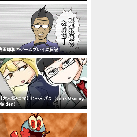
吉田輝和のゲームプレイ絵日記
【大人気4コマ】じゃんげま（Junk Gaming
Maiden）