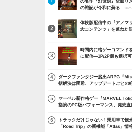
の名作『幻世録』全面リ
の戦記が令和に蘇る
2026.
体験版配信中の『アノマリ
念コンテンツ」を兼ねた
時間内に格ゲーコマンドを入
に配信―1P/2P側も選択
ダークファンタジー脱出ARPG『Mist
括解決は困難、アップデートごとの
マーベル新作格ゲー『MARVEL Tōkon
指摘のPC版パフォーマンス、発売直
トラックだけじゃない！乗用車で観光地などを
「Road Trip」の新機能「Atlas」