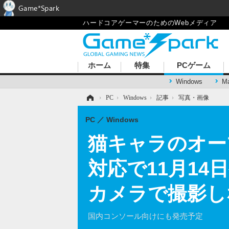
Game*Spark
ハードコアゲーマーのためのWebメディア
ホーム
特集
PCゲーム
Windows
M
ホーム
›
PC
›
Windows
›
記事
›
写真・画像
PC
Windows
猫キャラのオープン
対応で11月1
カメラで撮影し
国内コンソール向けにも発売予定