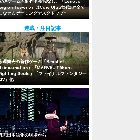
AAAゲームも制作も妥協なし。「Lenovo
Legion Tower 5」はCore Ultra世代の“全て
こなせるゲーミングデスクトップ”
連載・注目記事
今週発売の新作ゲーム『Beast of
Reincarnation』『MARVEL Tōkon:
Fighting Souls』『ファイナルファンタジー
XIV』他
有志日本語化の現場から