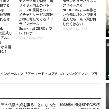
宇宙ス
ナメック星で勃発！超
海外レビューハイスコ
闘する
サイヤ人同士のバト
ア『イースX -
ep
ル！？IF展開とハチャ
NORDICS-』―本作と
評配信/無
メチャとサービス精神
いう船にひとたび乗り
れるオ
が押し寄せてくる『ド
込んだら、もう飛び降
ラゴンボール
りたくはない
ck
Sparking! ZERO』プ
2024.10.15 Tue 18:00
いに正式リ
レイレポ
リアルに
2024.10.15 Tue 17:00
t
像が公開
0/4
0
インボール」と『アーマード・コアV』の「ハングドマン」プラ
e 13:27
王の仇敵の娘を護ることになった―1998年の海外SRPG不朽