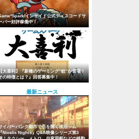
Game*Spark/インサイド公式ディスコードサ
ーバー好評稼働中！
【大喜利】『新種のゲーミング“蚊”が登場！
その特徴とは？』回答募集中！
最新ニュース
サイバーパンク都市で店を開く生活シム
『Nivalis Nights』Q&A映像シリーズ第3
弾！タクシー、メトロ、自家用船などの移動