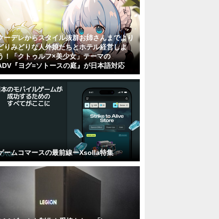
クーデレからスタイル抜群お姉さんまでより
どりみどりな人外娘たちとホテル経営しよ
う！「クトゥルフ×美少女」テーマの
ADV『ヨグ=ソトースの庭』が日本語対応
ゲームコマースの最前線ーXsolla特集