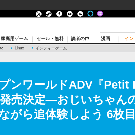
家庭用ゲーム
セール・無料
読者の声
漫画
イン
ac
Linux
インディーゲーム
ワールドADV『Petit I
4日発売決定―おじいちゃん
ながら追体験しよう 6枚