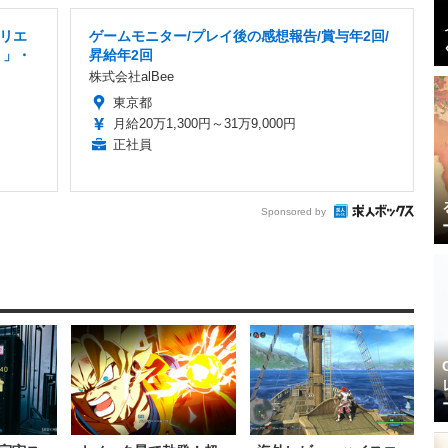
クリエ
ゲームモニター/プレイ後の感想報告/賞与年2回/
り」・
昇給年2回
株式会社alBee
東京都
月給20万1,300円～31万9,000円
正社員
Sponsored by