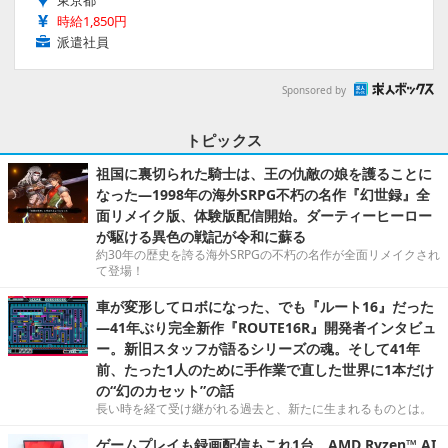
東京都
時給1,850円
派遣社員
Sponsored by
トピックス
祖国に裏切られた騎士は、王の仇敵の娘を護ることに
なった―1998年の海外SRPG不朽の名作『幻世録』全
面リメイク版、体験版配信開始。ダーティーヒーロー
が駆ける異色の戦記が令和に蘇る
約30年の歴史を誇る海外SRPGの不朽の名作が全面リメイクされ
て登場！
車が変形してロボになった、でも『ルート16』だった
―41年ぶり完全新作『ROUTE16R』開発者インタビュ
ー。新旧スタッフが語るシリーズの魂。そして41年
前、たった1人のために手作業で直した世界に1本だけ
の“幻のカセット”の話
長い時を経て受け継がれる過去と、新たに生まれるものとは。
ゲームプレイも録画配信もこれ1台。AMD Ryzen™ AI