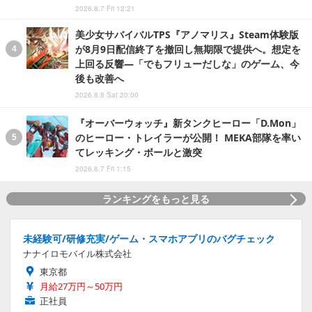
2026.8.7 Fri 12:21
美少女サバイバルTPS『アノマリス』Steam体験版
が8月9日配信終了を撤回し無期限で提供へ。想定を
上回る反響―「でもフリューだしな」のゲーム、今
後も改善へ
2026.8.8 Sat 20:00
『オーバーウォッチ』新タンクヒーロー「D.Mon」
のヒーロー・トレイラーが公開！ MEKA部隊を率い
てレッキング・ボールと激突
2026.8.7 Fri 1:15
ランキングをもっと見る
未経験可/研修充実/ゲーム・スマホアプリのバグチェック
ナナイロモバイル株式会社
東京都
月給27万円～50万円
正社員