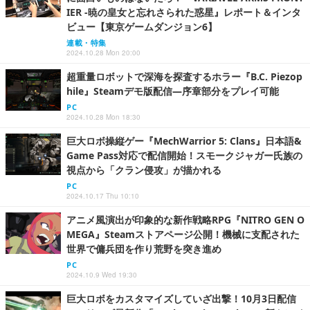
IER -暁の皇女と忘れさられた惑星』レポート＆インタ
ビュー【東京ゲームダンジョン6】
連載・特集
2024.10.28 Mon 20:00
超重量ロボットで深海を探査するホラー『B.C. Piezop
hile』Steamデモ版配信―序章部分をプレイ可能
PC
2024.10.28 Mon 18:30
巨大ロボ操縦ゲー『MechWarrior 5: Clans』日本語&
Game Pass対応で配信開始！スモークジャガー氏族の
視点から「クラン侵攻」が描かれる
PC
2024.10.17 Thu 10:10
アニメ風演出が印象的な新作戦略RPG『NITRO GEN O
MEGA』Steamストアページ公開！機械に支配された
世界で傭兵団を作り荒野を突き進め
PC
2024.10.9 Wed 19:30
巨大ロボをカスタマイズしていざ出撃！10月3日配信