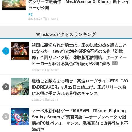
のシリーズ最新作「MechWarrior 5: Clans」新トレイ
ラーが公開
PC
2024.8.21 Wed 13:16
Windowsアクセスランキング
祖国に裏切られた騎士は、王の仇敵の娘を護ること
になった―1998年の海外SRPG不朽の名作『幻世
録』全面リメイク版、体験版配信開始。ダーティー
ヒーローが駆ける異色の戦記が令和に蘇る
PR
2026.8.8 Sat 18:00
建物ごと敵をぶっ壊せ！高速ローグライトFPS『VO
ID/BREAKER』8月22日に値上げ。正式リリース前
にお得に手に入れる最後のチャンス
2026.8.8 Sat 22:15
マーベル新作格ゲー『MARVEL Tōkon: Fighting
Souls』Steamで“賛否両論”―オープンベータで指
摘のPC版パフォーマンス、発売直前に改善報告も不
満の声