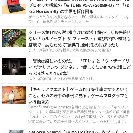
プロセッサ搭載の「G TUNE P5-A7G60BK-D」で『Fo
rza Horizon 6』の世界を駆け回る
ゲーム＆制作の拠点となるノートPCで話題のレースタイトルを
プレイ。放熱性能もチェックしました！
シリーズ第1作が現行機向けに復活！懐かしくも色褪せ
ない『カルドセプト ザ ファースト』遊びやすい機能も
搭載で、あらためて“原典”に触れるのにぴったり
シリーズ第1作が現行機向けの新機能を備えて復活！
「冒険は楽しいものだ」 ─『FF11』と『ウィザードリ
ィ ヴァリアンツ ダフネ』、"優しくないRPG"の沼にど
っぷり沈んだ4人の話
ふたつの沼の住人たちが語る奥深さとは。
【キャリアクエスト】ゲーム作りを仕事にするという
こと。セガの若手の事例に見る，ゲームプログラマと
いう働き方
Game*Sparkと4Gamerの合同による就活イベント「キャリア
クエスト」の第4回が東京都立産業貿易センター浜松町館で開催
されました。このイベントに合わせて取材した、各社の現場で
実際に働いている若手社員へのインタビューをお届けします。
GeForce NOWで『Forza Horizon 6』をプレイ。ハ