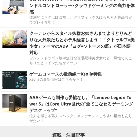
ンドルコントローラー×クラウドゲーミングの底力を体
感
体感的にラグはほぼ無し。グラフィックスはもちろん最高設定
でプレイ可能！
クーデレからスタイル抜群お姉さんまでよりどりみど
りな人外娘たちとホテル経営しよう！「クトゥルフ×美
少女」テーマのADV『ヨグ=ソトースの庭』が日本語
対応
ツンデレドラゴン娘や無口な複眼死神美少女など、属性てんこ
もりのヒロインたちがアツい！
ゲームコマースの最前線ーXsolla特集
Xsollaの最新情報はこちらから！
AAAゲームも制作も妥協なし。「Lenovo Legion To
wer 5」はCore Ultra世代の“全てこなせるゲーミング
デスクトップ”
迫力を感じる強力スペック。メンテナンスしやすい構造もあり
がたい！
連載・注目記事