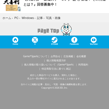
とは？』回答募集中！
写真・画像
ホーム
›
PC
›
Windows
›
記事
›
Home
X
STEAM
Facebook
YouTube
Game*Sparkについて
お問合せ
広告掲載
会社概要
個人情報保護方針
個人情報の取り扱いについて（Game*Spark）
利用規約
特定商取引法に基づく表記
紹介した商品/サービスを購入、契約した場合に、
売上の一部が弊社サイトに還元されることがあります。
当サイトに掲載の記事・見出し・写真・画像の無断転載を禁じます。
Copyright © 2026 IID, Inc.