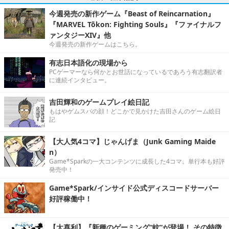
今週発売の新作ゲーム『Beast of Reincarnation』
『MARVEL Tōkon: Fighting Souls』『ファイナルフ
ァンタジーXIV』他
今週発売の新作ゲームはこちら。
有志日本語化の現場から
PCゲーマーなら何かとお世話になっているであろう有志翻訳者
に連続インタビュー。
吉田輝和のゲームプレイ絵日記
もはやゲムスパの顔！どこかで見かけた吉田さんのゲーム絵日
記
【大人気4コマ】じゃんげま（Junk Gaming Maide
n）
Game*Sparkの一大コンテンツに成長した4コマ。単行本も好評
発売中！
Game*Spark/インサイド公式ディスコードサーバー
好評稼働中！
【大喜利】『新種のゲーミング“蚊”が登場！ その特徴