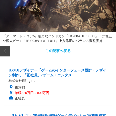
『アーマード・コア6』強力なハンドガン「HG-004 DUCKETT」下方修正
や極太ビーム「IB-C03W1: WLT 011」上方修正のバランス調整実施
この記事へ戻る
UX/UIデザイナー「ゲームのインターフェース設計・デザイ
ン制作」「正社員」/ゲーム・エンタメ
株式会社ElEngine
東京都
年収320万円～800万円
正社員
「8月入社可」/未経験採用枠/ゲームデバッカー/資格取得支