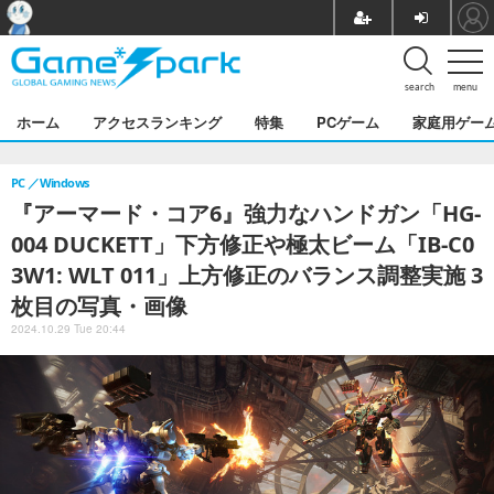
search
menu
ホーム
アクセスランキング
特集
PCゲーム
家庭用ゲー
PC
Windows
『アーマード・コア6』強力なハンドガン「HG-
004 DUCKETT」下方修正や極太ビーム「IB-C0
3W1: WLT 011」上方修正のバランス調整実施 3
枚目の写真・画像
2024.10.29 Tue 20:44