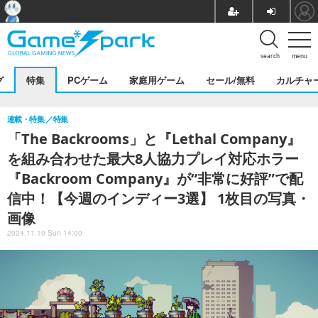
search
menu
グ
特集
PCゲーム
家庭用ゲーム
セール/無料
カルチャ
連載・特集
特集
「The Backrooms」と『Lethal Company』
を組み合わせた最大8人協力プレイ対応ホラー
『Backroom Company』が“非常に好評”で配
信中！【今週のインディー3選】 1枚目の写真・
画像
2024.11.10 Sun 14:00