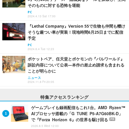
そのものに対する恐怖を堪能
PC
2024.4.13 Sat 17:00
『Lethal Company』Version 55で生物も仲間も轢け
そうな厳つい車が実装！現地時間6月25日までに配信
予定
PC
2024.6.4 Tue 12:23
ポケットペア、任天堂とポケモンの『パルワールド』
訴訟内容について公表―本作の差止め請求も含まれる
ことが明らかに
ニュース
2024.11.8 Fri 20:05
特集アクセスランキング
ゲームプレイも録画配信もこれ1台。AMD Ryzen™
AIプロセッサ搭載の「G TUNE P5-A7G60BK-D」
で『Forza Horizon 6』の世界を駆け回る
PR
2026.8.5 Wed 12:00