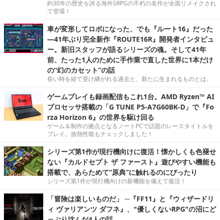
約30年の歴史を誇る海外SRPGの不朽の名作が全面リメイクされ
て登場！
車が変形してロボになった、でも『ルート16』だった
―41年ぶり完全新作『ROUTE16R』開発者インタビュ
ー。新旧スタッフが語るシリーズの魂。そして41年
前、たった1人のために手作業で直した世界に1本だけ
の“幻のカセット”の話
長い時を経て受け継がれる過去と、新たに生まれるものとは。
ゲームプレイも録画配信もこれ1台。AMD Ryzen™ AI
プロセッサ搭載の「G TUNE P5-A7G60BK-D」で『Fo
rza Horizon 6』の世界を駆け回る
ゲーム＆制作の拠点となるノートPCで話題のレースタイトルを
プレイ。放熱性能もチェックしました！
シリーズ第1作が現行機向けに復活！懐かしくも色褪せ
ない『カルドセプト ザ ファースト』遊びやすい機能も
搭載で、あらためて“原典”に触れるのにぴったり
シリーズ第1作が現行機向けの新機能を備えて復活！
「冒険は楽しいものだ」 ─『FF11』と『ウィザードリ
ィ ヴァリアンツ ダフネ』、"優しくないRPG"の沼にど
っぷり沈んだ4人の話