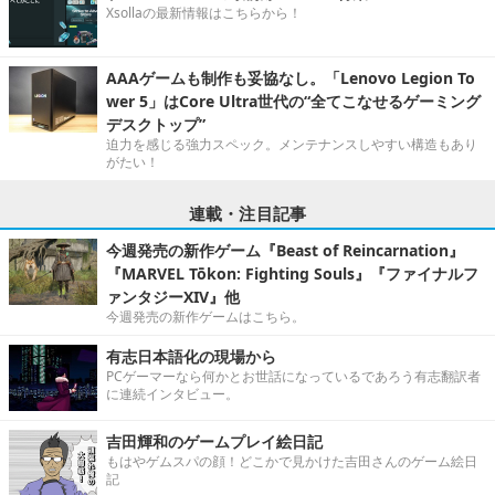
Xsollaの最新情報はこちらから！
AAAゲームも制作も妥協なし。「Lenovo Legion To
wer 5」はCore Ultra世代の“全てこなせるゲーミング
デスクトップ”
迫力を感じる強力スペック。メンテナンスしやすい構造もあり
がたい！
連載・注目記事
今週発売の新作ゲーム『Beast of Reincarnation』
『MARVEL Tōkon: Fighting Souls』『ファイナルフ
ァンタジーXIV』他
今週発売の新作ゲームはこちら。
有志日本語化の現場から
PCゲーマーなら何かとお世話になっているであろう有志翻訳者
に連続インタビュー。
吉田輝和のゲームプレイ絵日記
もはやゲムスパの顔！どこかで見かけた吉田さんのゲーム絵日
記