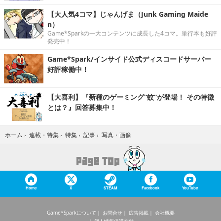
【大人気4コマ】じゃんげま（Junk Gaming Maide
n）
Game*Sparkの一大コンテンツに成長した4コマ。単行本も好評
発売中！
Game*Spark/インサイド公式ディスコードサーバー
好評稼働中！
【大喜利】『新種のゲーミング“蚊”が登場！ その特徴
とは？』回答募集中！
写真・画像
ホーム
›
連載・特集
›
特集
›
記事
›
Home
X
STEAM
Facebook
YouTube
Game*Sparkについて
お問合せ
広告掲載
会社概要