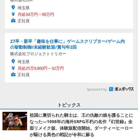
埼玉県
月給34万円～60万円
正社員
27卒・新卒「趣味を仕事に」ゲームスクリプター/ゲーム内
の挙動制御/未経験歓迎/賞与年2回
株式会社プロジェクトトリガー
埼玉県
月給25万9,800円～32万円
正社員
Sponsored by
トピックス
祖国に裏切られた騎士は、王の仇敵の娘を護ることに
なった―1998年の海外SRPG不朽の名作『幻世録』全
面リメイク版、体験版配信開始。ダーティーヒーロー
が駆ける異色の戦記が令和に蘇る