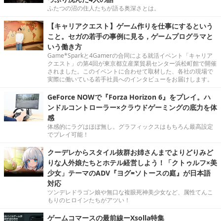
ふたつの沼の住人たちが語る奥深さとは。
【キャリアクエスト】ゲーム作りを仕事にするという
こと。セガの若手の事例に見る，ゲームプログラマと
いう働き方
Game*Sparkと4Gamerの合同による就活イベント「キャリア
クエスト」の第4回が東京都立産業貿易センター浜松町館で開催
されました。このイベントに合わせて取材した、各社の現場で
実際に働いている若手社員へのインタビューをお届けします。
GeForce NOWで『Forza Horizon 6』をプレイ。ハ
ンドルコントローラー×クラウドゲーミングの底力を体
感
体感的にラグはほぼ無し。グラフィックスはもちろん最高設定
でプレイ可能！
クーデレからスタイル抜群お姉さんまでよりどりみど
りな人外娘たちとホテル経営しよう！「クトゥルフ×美
少女」テーマのADV『ヨグ=ソトースの庭』が日本語
対応
ツンデレドラゴン娘や無口な複眼死神美少女など、属性てんこ
もりのヒロインたちがアツい！
ゲームコマースの最前線ーXsolla特集