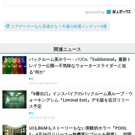
Sponsored by
コアゲーマーなら見逃すな！今週の特選インディー3選
関連ニュース
バックルーム系ホラー・パズル『Subliminal』最新ト
レイラー公開―不気味なウォータースライダーと迫
る“何か”
PC
2024.8.28 Wed 9:00
『8番出口』インスパイアのバックルーム系ループ・ウ
ォーキングシム『Liminal Exit』デモ版を近日リリー
ス予定
PC
2024.8.3 Sat 0:35
UIもBGMもストーリーもない実験的ホラー『POOL
S』4月26日リリース―無機質なプールを探索し、空間