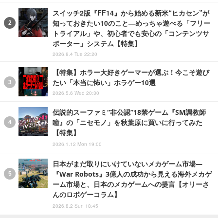
スイッチ2版『FF14』から始める新米“ヒカセン”が
知っておきたい10のこと―めっちゃ遊べる「フリー
トライアル」や、初心者でも安心の「コンテンツサ
ポーター」システム【特集】
2026.8.4 Tue 22:20
【特集】ホラー大好きゲーマーが選ぶ！今こそ遊び
たい「本当に怖い」ホラゲー10選
2026.5.6 Wed 20:30
伝説的スーファミ“非公認”18禁ゲーム『SM調教師
瞳』の「ニセモノ」を秋葉原に買いに行ってみた
【特集】
2026.1.12 Mon 19:00
日本がまだ取りにいけていないメカゲーム市場―
『War Robots』3億人の成功から見える海外メカゲ
ーム市場と、日本のメカゲームへの提言【オリーさ
んのロボゲーコラム】
2026.8.2 Sun 18:45