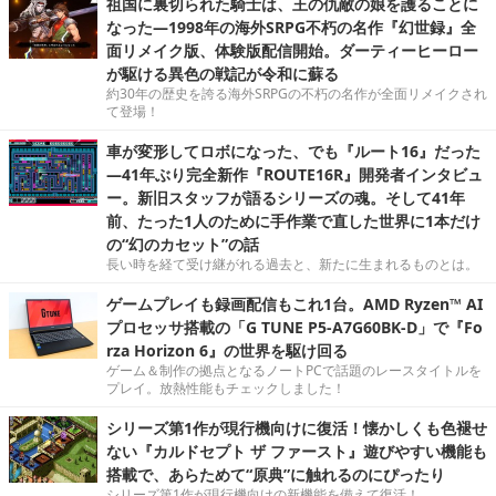
祖国に裏切られた騎士は、王の仇敵の娘を護ることに
なった―1998年の海外SRPG不朽の名作『幻世録』全
面リメイク版、体験版配信開始。ダーティーヒーロー
が駆ける異色の戦記が令和に蘇る
約30年の歴史を誇る海外SRPGの不朽の名作が全面リメイクされ
て登場！
車が変形してロボになった、でも『ルート16』だった
―41年ぶり完全新作『ROUTE16R』開発者インタビュ
ー。新旧スタッフが語るシリーズの魂。そして41年
前、たった1人のために手作業で直した世界に1本だけ
の“幻のカセット”の話
長い時を経て受け継がれる過去と、新たに生まれるものとは。
ゲームプレイも録画配信もこれ1台。AMD Ryzen™ AI
プロセッサ搭載の「G TUNE P5-A7G60BK-D」で『Fo
rza Horizon 6』の世界を駆け回る
ゲーム＆制作の拠点となるノートPCで話題のレースタイトルを
プレイ。放熱性能もチェックしました！
シリーズ第1作が現行機向けに復活！懐かしくも色褪せ
ない『カルドセプト ザ ファースト』遊びやすい機能も
搭載で、あらためて“原典”に触れるのにぴったり
シリーズ第1作が現行機向けの新機能を備えて復活！