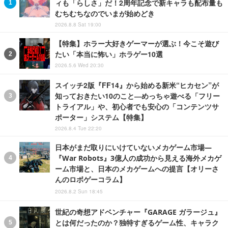
ィも「らしさ」だ！2周年記念で新キャラも配布量も
むちむちなのでいまが始めどき
2026.8.8 Sat 19:00
【特集】ホラー大好きゲーマーが選ぶ！今こそ遊び
たい「本当に怖い」ホラゲー10選
2026.5.6 Wed 20:30
スイッチ2版『FF14』から始める新米“ヒカセン”が
知っておきたい10のこと―めっちゃ遊べる「フリー
トライアル」や、初心者でも安心の「コンテンツサ
ポーター」システム【特集】
2026.8.4 Tue 22:20
日本がまだ取りにいけていないメカゲーム市場―
『War Robots』3億人の成功から見える海外メカゲ
ーム市場と、日本のメカゲームへの提言【オリーさ
んのロボゲーコラム】
2026.8.2 Sun 18:45
世紀の奇想アドベンチャー『GARAGE ガラージュ』
とは何だったのか？独特すぎるゲーム性、キャラク