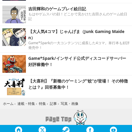
吉田輝和のゲームプレイ絵日記
もはやゲムスパの顔！どこかで見かけた吉田さんのゲーム絵日
記
【大人気4コマ】じゃんげま（Junk Gaming Maide
n）
Game*Sparkの一大コンテンツに成長した4コマ。単行本も好評
発売中！
Game*Spark/インサイド公式ディスコードサーバー
好評稼働中！
【大喜利】『新種のゲーミング“蚊”が登場！ その特徴
とは？』回答募集中！
写真・画像
ホーム
›
連載・特集
›
特集
›
記事
›