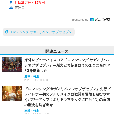
月給28万円～35万円
正社員
Sponsored by
ロマンシング サガ2 リベンジオブザセブン
関連ニュース
海外レビューハイスコア『ロマンシング サガ2 リベン
ジオブザセブン』―魅力と奇抜さはそのままに名作JR
PGを刷新した
連載・特集
2024.10.25 Fri 17:30
『ロマンシング サガ2 リベンジオブザセブン』先行プ
レイレポ―初のフルリメイクは戦闘も冒険も遊びやす
くパワーアップ！よりドラマチックに自分だけの帝国
の歴史を紡ぎ出せ
連載・特集