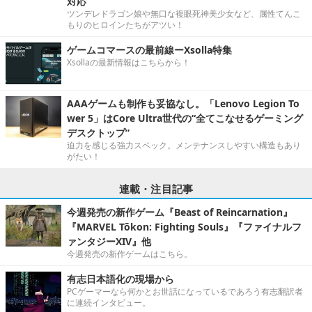
対応
ツンデレドラゴン娘や無口な複眼死神美少女など、属性てんこ
もりのヒロインたちがアツい！
ゲームコマースの最前線ーXsolla特集
Xsollaの最新情報はこちらから！
AAAゲームも制作も妥協なし。「Lenovo Legion To
wer 5」はCore Ultra世代の“全てこなせるゲーミング
デスクトップ”
迫力を感じる強力スペック。メンテナンスしやすい構造もあり
がたい！
連載・注目記事
今週発売の新作ゲーム『Beast of Reincarnation』
『MARVEL Tōkon: Fighting Souls』『ファイナルフ
ァンタジーXIV』他
今週発売の新作ゲームはこちら。
有志日本語化の現場から
PCゲーマーなら何かとお世話になっているであろう有志翻訳者
に連続インタビュー。