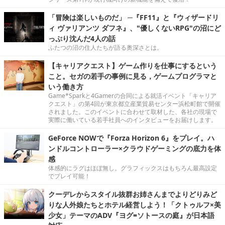
「冒険は楽しいものだ」 ─『FF11』と『ウィザードリ
ィ ヴァリアンツ ダフネ』、"優しくないRPG"の沼にど
っぷり沈んだ4人の話
ふたつの沼の住人たちが語る奥深さとは。
【キャリアクエスト】ゲーム作りを仕事にするという
こと。セガの若手の事例に見る，ゲームプログラマと
いう働き方
Game*Sparkと4Gamerの合同による就活イベント「キャリア
クエスト」の第4回が東京都立産業貿易センター浜松町館で開催
されました。このイベントに合わせて取材した、各社の現場で
実際に働いている若手社員へのインタビューをお届けします。
GeForce NOWで『Forza Horizon 6』をプレイ。ハ
ンドルコントローラー×クラウドゲーミングの底力を体
感
体感的にラグはほぼ無し。グラフィックスはもちろん最高設定
でプレイ可能！
クーデレからスタイル抜群お姉さんまでよりどりみど
りな人外娘たちとホテル経営しよう！「クトゥルフ×美
少女」テーマのADV『ヨグ=ソトースの庭』が日本語