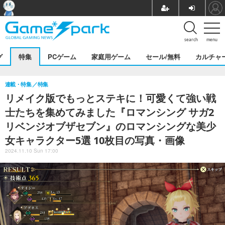
search
menu
グ
特集
PCゲーム
家庭用ゲーム
セール/無料
カルチャ
連載・特集
特集
リメイク版でもっとステキに！可愛くて強い戦
士たちを集めてみました『ロマンシング サガ2
リベンジオブザセブン』のロマンシングな美少
女キャラクター5選 10枚目の写真・画像
2024.11.10 Sun 17:00