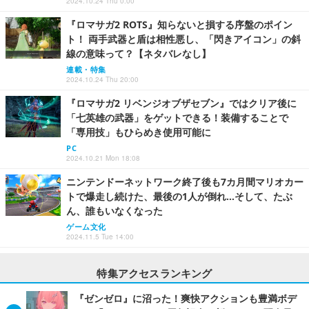
2024.10.24 Thu 0:00
『ロマサガ2 ROTS』知らないと損する序盤のポイン
ト！ 両手武器と盾は相性悪し、「閃きアイコン」の斜
線の意味って？【ネタバレなし】
連載・特集
2024.10.24 Thu 20:00
『ロマサガ2 リベンジオブザセブン』ではクリア後に
「七英雄の武器」をゲットできる！装備することで
「専用技」もひらめき使用可能に
PC
2024.10.21 Mon 18:08
ニンテンドーネットワーク終了後も7カ月間マリオカー
トで爆走し続けた、最後の1人が倒れ…そして、たぶ
ん、誰もいなくなった
ゲーム文化
2024.11.5 Tue 14:00
特集アクセスランキング
『ゼンゼロ』に沼った！爽快アクションも豊満ボデ