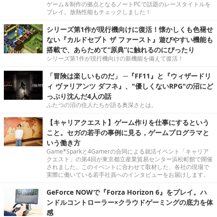
ゲーム＆制作の拠点となるノートPCで話題のレースタイトルを
プレイ。放熱性能もチェックしました！
シリーズ第1作が現行機向けに復活！懐かしくも色褪せ
ない『カルドセプト ザ ファースト』遊びやすい機能も
搭載で、あらためて“原典”に触れるのにぴったり
シリーズ第1作が現行機向けの新機能を備えて復活！
「冒険は楽しいものだ」 ─『FF11』と『ウィザードリ
ィ ヴァリアンツ ダフネ』、"優しくないRPG"の沼にど
っぷり沈んだ4人の話
ふたつの沼の住人たちが語る奥深さとは。
【キャリアクエスト】ゲーム作りを仕事にするという
こと。セガの若手の事例に見る，ゲームプログラマと
いう働き方
Game*Sparkと4Gamerの合同による就活イベント「キャリア
クエスト」の第4回が東京都立産業貿易センター浜松町館で開催
されました。このイベントに合わせて取材した、各社の現場で
実際に働いている若手社員へのインタビューをお届けします。
GeForce NOWで『Forza Horizon 6』をプレイ。ハ
ンドルコントローラー×クラウドゲーミングの底力を体
感