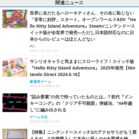
関連ニュース
世界に名だたるハローキティさん、その名に恥じない
「非常に好評」スタート。オープンワールドADV『He
llo Kitty Island Adventure』Steam/ニンテンドース
イッチ版が全世界で発売―ただし日本語対応なのに日
本からのレビューはほとんどない
PC
2025.1.31 Fri 11:51
サンリオキャラと気ままにスローライフ！スイッチ版
『Hello Kitty Island Adventure』 2025年発売【Nin
tendo Direct 2024.6.18】
家庭用ゲーム
2024.6.19 Wed 0:32
“詰み要素”の先で待っていたものとは…？初代『ドン
キーコング』の「クリア不可能面」突破法、“44年越
し”に編み出される
ゲーム文化
2025.2.3 Mon 11:03
【特集】ニンテンドースイッチ2のアクセサリがもう買
えるの…？自腹購入して本当に届くのか&質感を検