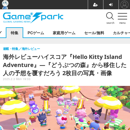
search
menu
グ
特集
PCゲーム
家庭用ゲーム
セール/無料
カルチャ
連載・特集
海外レビュー
海外レビューハイスコア『Hello Kitty Island
Adventure』―『どうぶつの森』から移住した
人の予想を覆すだろう 2枚目の写真・画像
2025.2.3 Mon 19:03