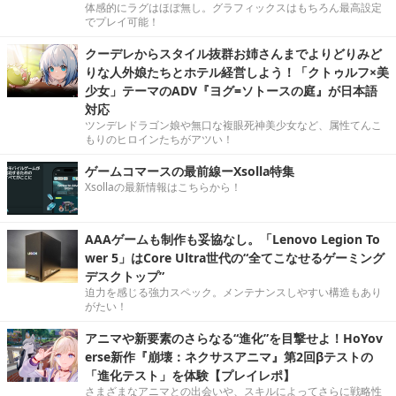
体感的にラグはほぼ無し。グラフィックスはもちろん最高設定
でプレイ可能！
クーデレからスタイル抜群お姉さんまでよりどりみど
りな人外娘たちとホテル経営しよう！「クトゥルフ×美
少女」テーマのADV『ヨグ=ソトースの庭』が日本語
対応
ツンデレドラゴン娘や無口な複眼死神美少女など、属性てんこ
もりのヒロインたちがアツい！
ゲームコマースの最前線ーXsolla特集
Xsollaの最新情報はこちらから！
AAAゲームも制作も妥協なし。「Lenovo Legion To
wer 5」はCore Ultra世代の“全てこなせるゲーミング
デスクトップ”
迫力を感じる強力スペック。メンテナンスしやすい構造もあり
がたい！
アニマや新要素のさらなる“進化”を目撃せよ！HoYov
erse新作『崩壊：ネクサスアニマ』第2回βテストの
「進化テスト」を体験【プレイレポ】
さまざまなアニマとの出会いや、スキルによってさらに戦略性