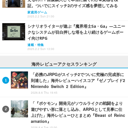
証。ついでにスイッチ2のサイズ感を夢想してみる
家庭用ゲーム
2025.2.2 Sun 21:00
シナリオライターが遊ぶ『魔界塔士Sa・Ga』―ユニー
クなシステムが目白押しな塔を上り続けるゲームボー
イ向けRPG
連載・特集
2025.2.2 Sun 13:00
海外レビューアクセスランキング
「必携のJRPGがスイッチ2でついに究極の完成形に
到達した」海外レビューハイスコア『ゼノブレイド2
Nintendo Switch 2 Edition』
2026.8.6 Thu 19:45
「『ポケモン』開発元がソウルライクの戦闘をより
遊びやすい形に落とし込み、ARPGとして見事に仕
上げた」海外レビューひとまとめ『Beast of Reinc
arnation』
2026.8.4 Tue 15:00