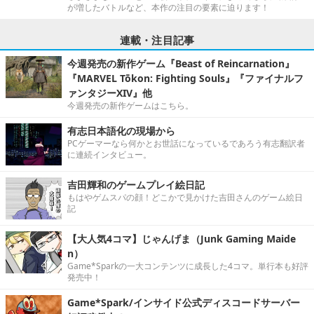
が増したバトルなど、本作の注目の要素に迫ります！
連載・注目記事
今週発売の新作ゲーム『Beast of Reincarnation』
『MARVEL Tōkon: Fighting Souls』『ファイナルフ
ァンタジーXIV』他
今週発売の新作ゲームはこちら。
有志日本語化の現場から
PCゲーマーなら何かとお世話になっているであろう有志翻訳者
に連続インタビュー。
吉田輝和のゲームプレイ絵日記
もはやゲムスパの顔！どこかで見かけた吉田さんのゲーム絵日
記
【大人気4コマ】じゃんげま（Junk Gaming Maide
n）
Game*Sparkの一大コンテンツに成長した4コマ。単行本も好評
発売中！
Game*Spark/インサイド公式ディスコードサーバー