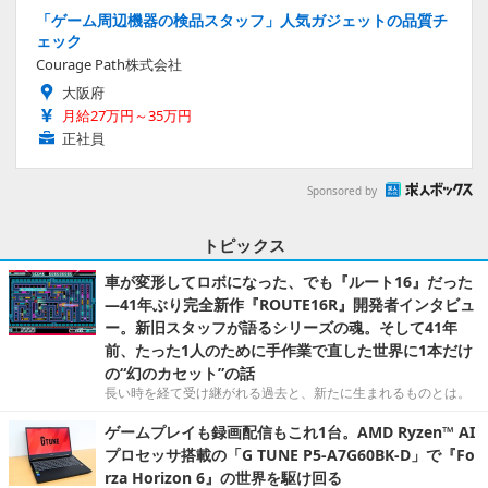
「ゲーム周辺機器の検品スタッフ」人気ガジェットの品質チ
ェック
Courage Path株式会社
大阪府
月給27万円～35万円
正社員
Sponsored by
トピックス
車が変形してロボになった、でも『ルート16』だった
―41年ぶり完全新作『ROUTE16R』開発者インタビュ
ー。新旧スタッフが語るシリーズの魂。そして41年
前、たった1人のために手作業で直した世界に1本だけ
の“幻のカセット”の話
長い時を経て受け継がれる過去と、新たに生まれるものとは。
ゲームプレイも録画配信もこれ1台。AMD Ryzen™ AI
プロセッサ搭載の「G TUNE P5-A7G60BK-D」で『Fo
rza Horizon 6』の世界を駆け回る