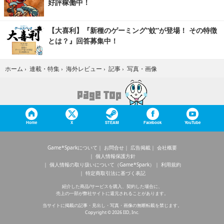
好評稼働中！
【大喜利】『新種のゲーミング“蚊”が登場！ その特徴
とは？』回答募集中！
写真・画像
ホーム
›
連載・特集
›
海外レビュー
›
記事
›
Home
X
STEAM
Facebook
YouTube
Game*Sparkについて
お問合せ
広告掲載
会社概要
個人情報保護方針
個人情報の取り扱いについて（Game*Spark）
利用規約
特定商取引法に基づく表記
紹介した商品/サービスを購入、契約した場合に、
売上の一部が弊社サイトに還元されることがあります。
当サイトに掲載の記事・見出し・写真・画像の無断転載を禁じます。
Copyright © 2026 IID, Inc.