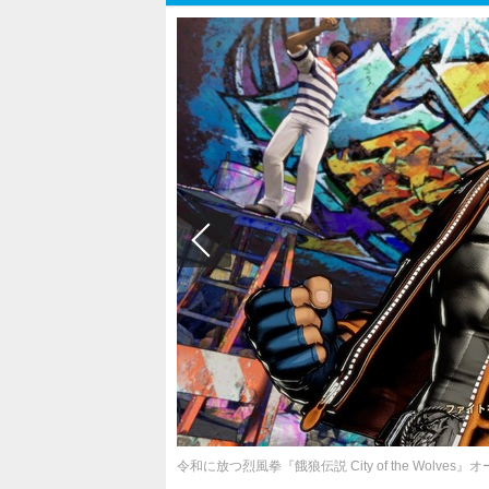
令和に放つ烈風拳『餓狼伝説 City of the Wo