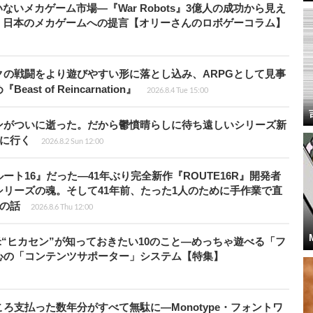
いメカゲーム市場―『War Robots』3億人の成功から見え
、日本のメカゲームへの提言【オリーさんのロボゲーコラム】
の戦闘をより遊びやすい形に落とし込み、ARPGとして見事
 of Reincarnation』
2026.8.4 Tue 15:00
ンがついに逝った。だから鬱憤晴らしに待ち遠しいシリーズ新
6』に行く
2026.8.2 Sun 12:00
ト16』だった―41年ぶり完全新作『ROUTE16R』開発者
リーズの魂。そして41年前、たった1人のために手作業で直
”の話
2026.8.6 Thu 12:00
米“ヒカセン”が知っておきたい10のこと―めっちゃ遊べる「フ
心の「コンテンツサポーター」システム【特集】
ろ支払った数年分がすべて無駄に―Monotype・フォントワ