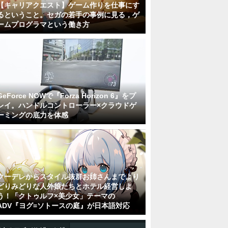
【キャリアクエスト】ゲーム作りを仕事にす
るということ。セガの若手の事例に見る，ゲ
ームプログラマという働き方
GeForce NOWで『Forza Horizon 6』をプ
レイ。ハンドルコントローラー×クラウドゲ
ーミングの底力を体感
クーデレからスタイル抜群お姉さんまでより
どりみどりな人外娘たちとホテル経営しよ
う！「クトゥルフ×美少女」テーマの
ADV『ヨグ=ソトースの庭』が日本語対応