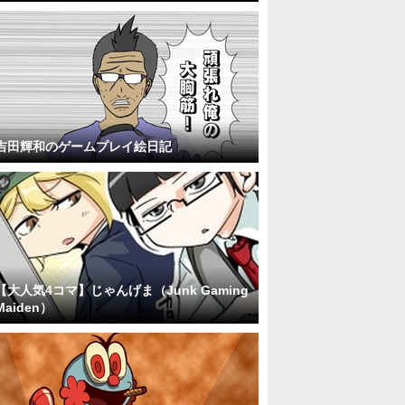
吉田輝和のゲームプレイ絵日記
【大人気4コマ】じゃんげま（Junk Gaming
Maiden）