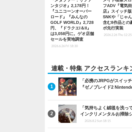
『メタファー：リファ
メイド喫茶スロ
ンタジオ』2,178円！
フADV『電気
『ユニコーンオーバー
店』スイッチ版
ロード』『みんなの
SNKや「じゃ
GOLF WORLD』2,728
含む8作品との
円、『ドラクエI＆II』
ボ先行実装
は3,058円に。ゲオ店舗
2026.2.26 Thu 12:25
セールを実地調査
2026.6.26 Fri 18:30
連載・特集 アクセスランキ
「必携のJRPGがスイッ
『ゼノブレイド2 Nintendo S
「気持ちよく絨毯を洗っ
インクリメンタルお掃除
2026.8.2 Sun 18:15