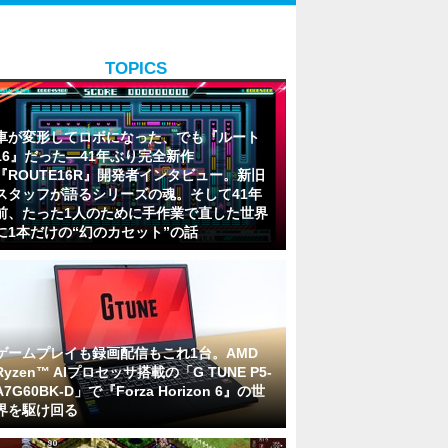
TOPICS
車が変形してロボになった、でも『ルート
16』だった―41年ぶり完全新作
『ROUTE16R』開発者インタビュー。新旧
スタッフが語るシリーズの魂。そして41年
前、たった1人のために手作業で直した世界
に1本だけの“幻のカセット”の話
ゲームプレイも録画配信もこれ1台。AMD
Ryzen™ AIプロセッサ搭載の「G TUNE P5-
A7G60BK-D」で『Forza Horizon 6』の世
界を駆け回る