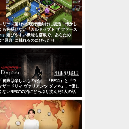
シリーズ第1作が現行機向けに復活！懐かし
くも色褪せない『カルドセプト ザ ファース
ト』遊びやすい機能も搭載で、あらため
て“原典”に触れるのにぴったり
「冒険は楽しいものだ」 ─『FF11』と『ウ
ィザードリィ ヴァリアンツ ダフネ』、"優し
くないRPG"の沼にどっぷり沈んだ4人の話