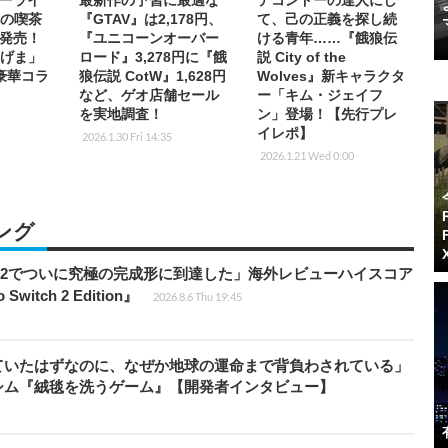
ーライ
最新作の予習に最適な
テコンドーの達人にし
街の喫茶
『GTAV』は2,178円、
て、己の正義を探し続
発売！
『ユニコーンオーバー
ける青年……『餓狼伝
んげま」
ロード』3,278円に『餓
説 City of the
豪華コラ
狼伝説 CotW』1,628円
Wolves』新キャラクタ
など、ゲオ店舗セール
ー「キム・ジェイフ
を実地調査！
ン」登場！【先行プレ
イレポ】
2026.1.30 Fri 14:35
2026.1.21 Wed 0:00
ング
チ2でついに究極の完成形に到達した」海外レビューハイスコア
witch 2 Edition』
2026.8.6 Thu 19:45
ていたはずなのに、なぜか地球の運命まで背負わされている」
シム『絨毯を洗うゲーム』【開発者インタビュー】