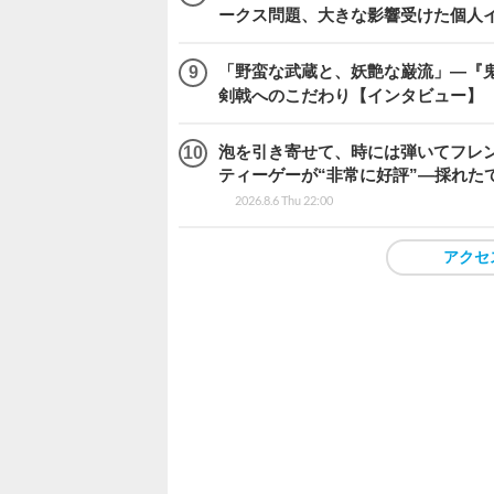
ークス問題、大きな影響受けた個人
「野蛮な武蔵と、妖艶な巌流」―『鬼武者
剣戟へのこだわり【インタビュー】
泡を引き寄せて、時には弾いてフレ
ティーゲーが“非常に好評”―採れたて！
2026.8.6 Thu 22:00
アクセ