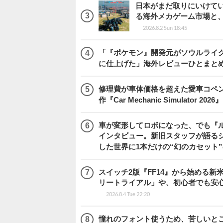
日本がまだ取りにいけていな
る海外メカゲーム市場と
2026.8.2 Sun 18:45
「『ポケモン』開発元がソウルライク
に仕上げた」海外レビューひとまとめ『Beast
修理費が車体価格を超えた愛車コペ
作『Car Mechanic Simulator 202
車が変形してロボになった、でも『ルー
インタビュー。新旧スタッフが語るシ
した世界に1本だけの“幻のカセット
スイッチ2版『FF14』から始める新
リートライアル」や、初心者でも安
2026.8.4 Tue 22:20
憧れのフォント使うため、苦しいとこ