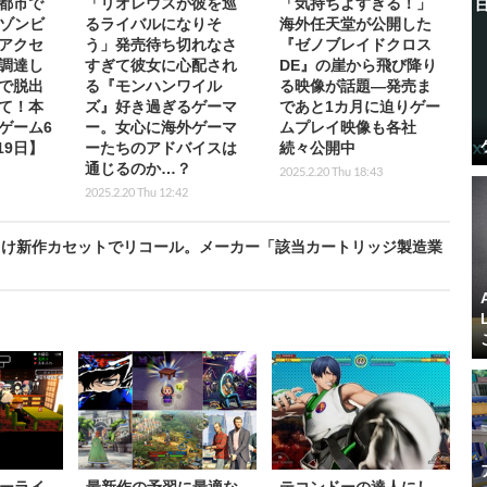
都市で
「リオレウスが彼を巡
「気持ちよすぎる！」
Eゾンビ
るライバルになりそ
海外任天堂が公開した
アクセ
う」発売待ち切れなさ
『ゼノブレイドクロス
調達し
すぎて彼女に心配され
DE』の崖から飛び降り
で脱出
る『モンハンワイル
る映像が話題―発売ま
て！本
ズ』好き過ぎるゲーマ
であと1カ月に迫りゲー
目ゲーム6
ー。女心に海外ゲーマ
ムプレイ映像も各社
19日】
ーたちのアドバイスは
続々公開中
通じるのか…？
2025.2.20 Thu 18:43
2025.2.20 Thu 12:42
向け新作カセットでリコール。メーカー「該当カートリッジ製造業