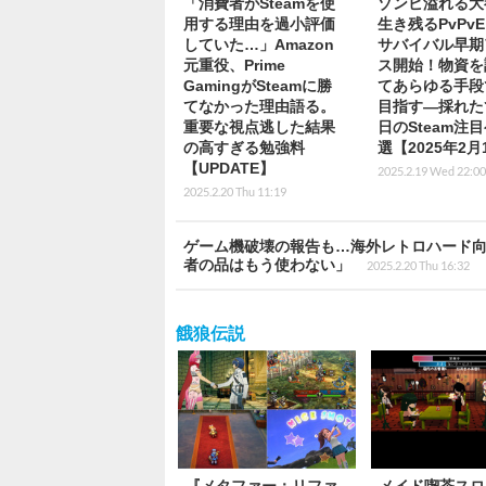
「消費者がSteamを使
ゾンビ溢れる大
用する理由を過小評価
生き残るPvPv
していた…」Amazon
サバイバル早期
元重役、Prime
ス開始！物資を
GamingがSteamに勝
てあらゆる手段
てなかった理由語る。
目指す―採れた
重要な視点逃した結果
日のSteam注
の高すぎる勉強料
選【2025年2月
【UPDATE】
2025.2.19 Wed 22:00
2025.2.20 Thu 11:19
ゲーム機破壊の報告も…海外レトロハード
者の品はもう使わない」
2025.2.20 Thu 16:32
餓狼伝説