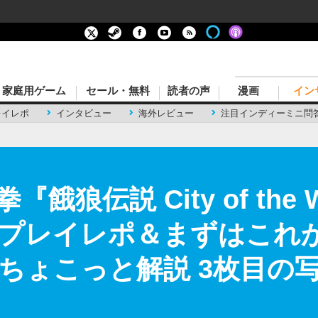
家庭用ゲーム
セール・無料
読者の声
漫画
イン
レイレポ
インタビュー
海外レビュー
注目インディーミニ問
狼伝説 City of the 
プレイレポ＆まずはこれ
ちょこっと解説 3枚目の