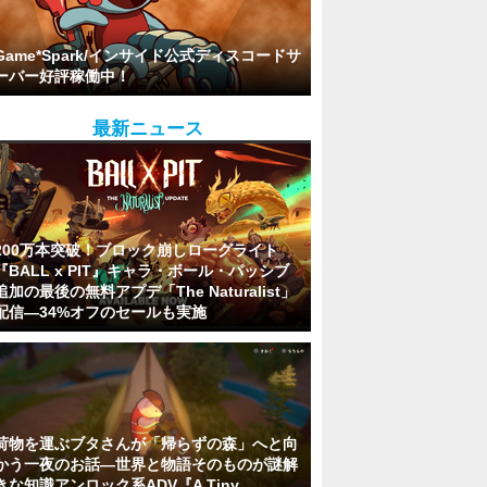
Game*Spark/インサイド公式ディスコードサ
ーバー好評稼働中！
最新ニュース
200万本突破！ブロック崩しローグライト
『BALL x PIT』キャラ・ボール・パッシブ
追加の最後の無料アプデ「The Naturalist」
配信―34%オフのセールも実施
荷物を運ぶブタさんが「帰らずの森」へと向
かう一夜のお話―世界と物語そのものが謎解
きな知識アンロック系ADV『A Tiny