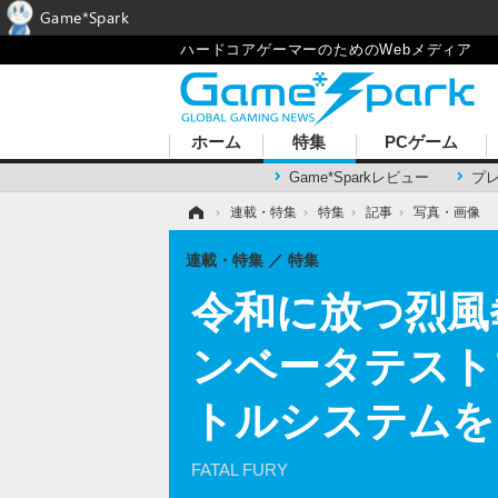
Game*Spark
ハードコアゲーマーのためのWebメディア
ホーム
特集
PCゲーム
Game*Sparkレビュー
プ
ホーム
›
連載・特集
›
特集
›
記事
›
写真・画像
連載・特集
特集
令和に放つ烈風拳『餓
ンベータテスト
トルシステムを
FATAL FURY