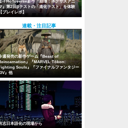
よ！HoYoverse新作『崩壊：ネクサスアニ
マ』第2回βテストの「進化テスト」を体験
【プレイレポ】
連載・注目記事
今週発売の新作ゲーム『Beast of
Reincarnation』『MARVEL Tōkon:
Fighting Souls』『ファイナルファンタジー
XIV』他
有志日本語化の現場から