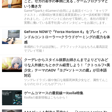
こと。セガの若手の事例に見る，ゲームプログラマと
いう働き方
Game*Sparkと4Gamerの合同による就活イベント「キャリア
クエスト」の第4回が東京都立産業貿易センター浜松町館で開催
されました。このイベントに合わせて取材した、各社の現場で
実際に働いている若手社員へのインタビューをお届けします。
GeForce NOWで『Forza Horizon 6』をプレイ。ハ
ンドルコントローラー×クラウドゲーミングの底力を体
感
体感的にラグはほぼ無し。グラフィックスはもちろん最高設定
でプレイ可能！
クーデレからスタイル抜群お姉さんまでよりどりみど
りな人外娘たちとホテル経営しよう！「クトゥルフ×美
少女」テーマのADV『ヨグ=ソトースの庭』が日本語
対応
ツンデレドラゴン娘や無口な複眼死神美少女など、属性てんこ
もりのヒロインたちがアツい！
ゲームコマースの最前線ーXsolla特集
Xsollaの最新情報はこちらから！