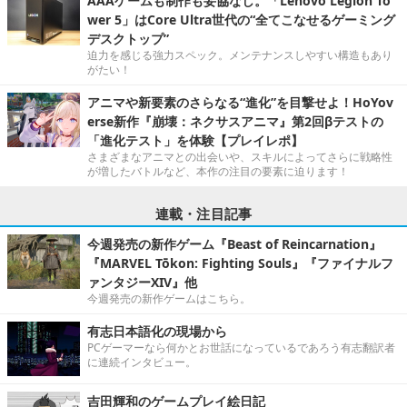
AAAゲームも制作も妥協なし。「Lenovo Legion To
wer 5」はCore Ultra世代の“全てこなせるゲーミング
デスクトップ”
迫力を感じる強力スペック。メンテナンスしやすい構造もあり
がたい！
アニマや新要素のさらなる“進化”を目撃せよ！HoYov
erse新作『崩壊：ネクサスアニマ』第2回βテストの
「進化テスト」を体験【プレイレポ】
さまざまなアニマとの出会いや、スキルによってさらに戦略性
が増したバトルなど、本作の注目の要素に迫ります！
連載・注目記事
今週発売の新作ゲーム『Beast of Reincarnation』
『MARVEL Tōkon: Fighting Souls』『ファイナルフ
ァンタジーXIV』他
今週発売の新作ゲームはこちら。
有志日本語化の現場から
PCゲーマーなら何かとお世話になっているであろう有志翻訳者
に連続インタビュー。
吉田輝和のゲームプレイ絵日記