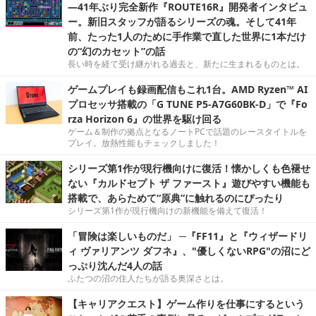
―41年ぶり完全新作『ROUTE16R』開発者インタビュ
ー。新旧スタッフが語るシリーズの魂。そして41年
前、たった1人のために手作業で直した世界に1本だけ
の“幻のカセット”の話
長い時を経て受け継がれる過去と、新たに生まれるものとは。
ゲームプレイも録画配信もこれ1台。AMD Ryzen™ AI
プロセッサ搭載の「G TUNE P5-A7G60BK-D」で『Fo
rza Horizon 6』の世界を駆け回る
ゲーム＆制作の拠点となるノートPCで話題のレースタイトルを
プレイ。放熱性能もチェックしました！
シリーズ第1作が現行機向けに復活！懐かしくも色褪せ
ない『カルドセプト ザ ファースト』遊びやすい機能も
搭載で、あらためて“原典”に触れるのにぴったり
シリーズ第1作が現行機向けの新機能を備えて復活！
「冒険は楽しいものだ」 ─『FF11』と『ウィザードリ
ィ ヴァリアンツ ダフネ』、"優しくないRPG"の沼にど
っぷり沈んだ4人の話
ふたつの沼の住人たちが語る奥深さとは。
【キャリアクエスト】ゲーム作りを仕事にするという