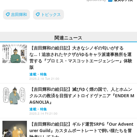
吉田輝和
トピックス
関連ニュース
【吉田輝和の絵日記】大きなシノギの匂いがする
な…！追放されたヤクザがゆるキャラ派遣事務所を運
営する『プロミス・マスコットエージェンシー』体験
版
連載・特集
2025.2.18 Tue 21:00
【吉田輝和の絵日記】滅びゆく煙の国で、人とホムン
クルスの救済を目指すメトロイドヴァニア『ENDER M
AGNOLIA』
連載・特集
2025.2.14 Fri 21:00
【吉田輝和の絵日記】ギルド運営SRPG『Our Advent
urer Guild』カスタムポートレートで飼い猫たちを冒
険者にしてみた