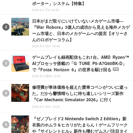
ポーター」システム【特集】
2026.8.4 Tue 22:20
日本がまだ取りにいけていないメカゲーム市場―
『War Robots』3億人の成功から見える海外メカゲ
ーム市場と、日本のメカゲームへの提言【オリーさ
んのロボゲーコラム】
2026.8.2 Sun 18:45
ゲームプレイも録画配信もこれ1台。AMD Ryzen™
AIプロセッサ搭載の「G TUNE P5-A7G60BK-D」
で『Forza Horizon 6』の世界を駆け回る
PR
2026.8.5 Wed 12:00
修理費が車体価格を超えた愛車コペンがついに逝っ
た。だから鬱憤晴らしに待ち遠しいシリーズ新作
『Car Mechanic Simulator 2026』に行く
2026.8.2 Sun 12:00
『ゼノブレイド2 Nintendo Switch 2 Edition』新
衣装のホムラ＆ヒカリがたまらん！ゲームフリーク
や『サイレントヒル』新作も嗜むゲムスパ注目タイ