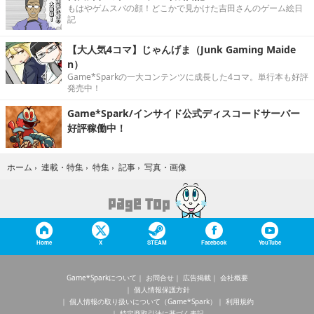
もはやゲムスパの顔！どこかで見かけた吉田さんのゲーム絵日
記
【大人気4コマ】じゃんげま（Junk Gaming Maide
n）
Game*Sparkの一大コンテンツに成長した4コマ。単行本も好評
発売中！
Game*Spark/インサイド公式ディスコードサーバー
好評稼働中！
写真・画像
ホーム
›
連載・特集
›
特集
›
記事
›
Home
X
STEAM
Facebook
YouTube
Game*Sparkについて
お問合せ
広告掲載
会社概要
個人情報保護方針
個人情報の取り扱いについて（Game*Spark）
利用規約
特定商取引法に基づく表記