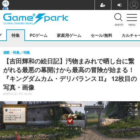
search
menu
グ
特集
PCゲーム
家庭用ゲーム
セール/無料
カルチャ
連載・特集
特集
【吉田輝和の絵日記】汚物まみれで晒し台に繋
がれる最悪の幕開けから最高の冒険が始まる！
『キングダムカム・デリバランス II』 12枚目の
写真・画像
2025.2.21 Fri 12:45