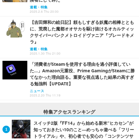
連載・特集
2025.2.6 Thu 20:00
【吉田輝和の絵日記】頼もしすぎる妖魔の相棒ととも
に、荒廃した魔都オオサカを駆け抜けるオカルティッ
クサイバーパンクメトロイドヴァニア『ブレードキメ
ラ』
連載・特集
2025.1.30 Thu 21:00
「消費者がSteamを使用する理由を過小評価してい
た…」Amazon元重役、Prime GamingがSteamに勝
てなかった理由語る。重要な視点逃した結果の高すぎ
る勉強料【UPDATE】
ニュース
2025.2.20 Thu 11:19
特集アクセスランキング
スイッチ2版『FF14』から始める新米“ヒカセン”が
知っておきたい10のこと―めっちゃ遊べる「フリー
トライアル」や、初心者でも安心の「コンテンツサ