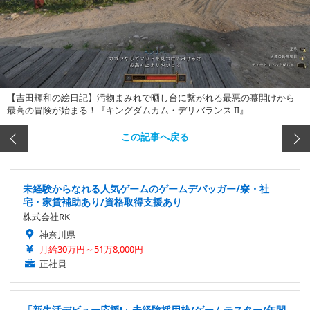
【吉田輝和の絵日記】汚物まみれで晒し台に繋がれる最悪の幕開けから
最高の冒険が始まる！『キングダムカム・デリバランス II』
この記事へ戻る
未経験からなれる人気ゲームのゲームデバッガー/寮・社
宅・家賃補助あり/資格取得支援あり
株式会社RK
神奈川県
月給30万円～51万8,000円
正社員
「新生活デビュー応援!」未経験採用枠/ゲームテスター/年間