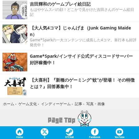
吉田輝和のゲームプレイ絵日記
もはやゲムスパの顔！どこかで見かけた吉田さんのゲーム絵日
記
【大人気4コマ】じゃんげま（Junk Gaming Maide
n）
Game*Sparkの一大コンテンツに成長した4コマ。単行本も好評
発売中！
Game*Spark/インサイド公式ディスコードサーバー
好評稼働中！
【大喜利】『新種のゲーミング“蚊”が登場！ その特徴
とは？』回答募集中！
写真・画像
ホーム
›
ゲーム文化
›
インディーゲーム
›
記事
›
Home
X
STEAM
Facebook
YouTube