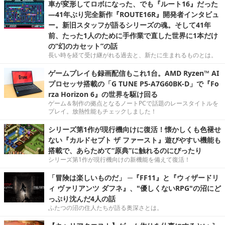
車が変形してロボになった、でも『ルート16』だった
―41年ぶり完全新作『ROUTE16R』開発者インタビュ
ー。新旧スタッフが語るシリーズの魂。そして41年
前、たった1人のために手作業で直した世界に1本だけ
の“幻のカセット”の話
長い時を経て受け継がれる過去と、新たに生まれるものとは。
ゲームプレイも録画配信もこれ1台。AMD Ryzen™ AI
プロセッサ搭載の「G TUNE P5-A7G60BK-D」で『Fo
rza Horizon 6』の世界を駆け回る
ゲーム＆制作の拠点となるノートPCで話題のレースタイトルを
プレイ。放熱性能もチェックしました！
シリーズ第1作が現行機向けに復活！懐かしくも色褪せ
ない『カルドセプト ザ ファースト』遊びやすい機能も
搭載で、あらためて“原典”に触れるのにぴったり
シリーズ第1作が現行機向けの新機能を備えて復活！
「冒険は楽しいものだ」 ─『FF11』と『ウィザードリ
ィ ヴァリアンツ ダフネ』、"優しくないRPG"の沼にど
っぷり沈んだ4人の話
ふたつの沼の住人たちが語る奥深さとは。