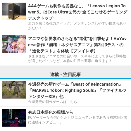
AAAゲームも制作も妥協なし。「Lenovo Legion To
wer 5」はCore Ultra世代の“全てこなせるゲーミング
デスクトップ”
迫力を感じる強力スペック。メンテナンスしやすい構造もあり
がたい！
アニマや新要素のさらなる“進化”を目撃せよ！HoYov
erse新作『崩壊：ネクサスアニマ』第2回βテストの
「進化テスト」を体験【プレイレポ】
さまざまなアニマとの出会いや、スキルによってさらに戦略性
が増したバトルなど、本作の注目の要素に迫ります！
連載・注目記事
今週発売の新作ゲーム『Beast of Reincarnation』
『MARVEL Tōkon: Fighting Souls』『ファイナルフ
ァンタジーXIV』他
今週発売の新作ゲームはこちら。
有志日本語化の現場から
PCゲーマーなら何かとお世話になっているであろう有志翻訳者
に連続インタビュー。