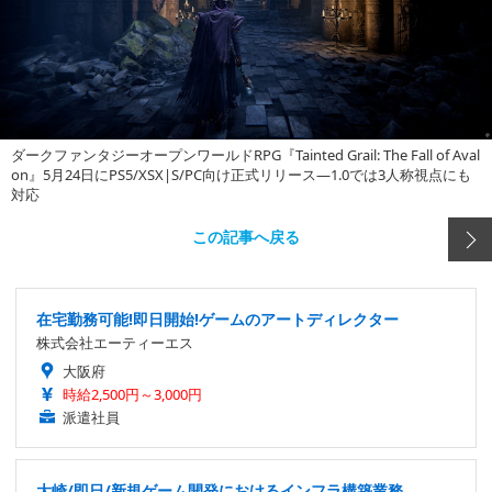
ダークファンタジーオープンワールドRPG『Tainted Grail: The Fall of Aval
on』5月24日にPS5/XSX|S/PC向け正式リリース―1.0では3人称視点にも
対応
この記事へ戻る
在宅勤務可能!即日開始!ゲームのアートディレクター
株式会社エーティーエス
大阪府
時給2,500円～3,000円
派遣社員
大崎/即日/新規ゲーム開発におけるインフラ構築業務