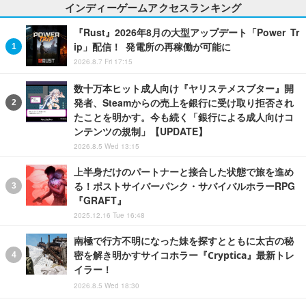
インディーゲームアクセスランキング
『Rust』2026年8月の大型アップデート「Power Tr
ip」配信！ 発電所の再稼働が可能に
2026.8.7 Fri 17:15
数十万本ヒット成人向け『ヤリステメスブター』開
発者、Steamからの売上を銀行に受け取り拒否され
たことを明かす。今も続く「銀行による成人向けコ
ンテンツの規制」【UPDATE】
2026.8.5 Wed 13:15
上半身だけのパートナーと接合した状態で旅を進め
る！ポストサイバーパンク・サバイバルホラーRPG
『GRAFT』
2025.12.16 Tue 16:48
南極で行方不明になった妹を探すとともに太古の秘
密を解き明かすサイコホラー『Cryptica』最新トレ
イラー！
2026.8.5 Wed 18:30