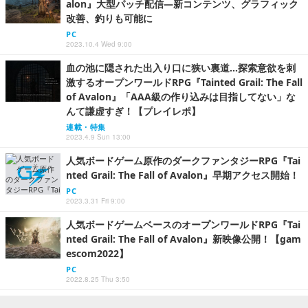
alon』大型パッチ配信―新コンテンツ、グラフィック
改善、釣りも可能に
PC
2023.10.4 Wed 9:00
血の池に隠された出入り口に狭い裏道…探索意欲を刺
激するオープンワールドRPG『Tainted Grail: The Fall
of Avalon』「AAA級の作り込みは目指してない」な
んて謙虚すぎ！【プレイレポ】
連載・特集
2023.4.9 Sun 13:00
人気ボードゲーム原作のダークファンタジーRPG『Tai
nted Grail: The Fall of Avalon』早期アクセス開始！
PC
2023.3.31 Fri 9:00
人気ボードゲームベースのオープンワールドRPG『Tai
nted Grail: The Fall of Avalon』新映像公開！【gam
escom2022】
PC
2022.8.25 Thu 3:50