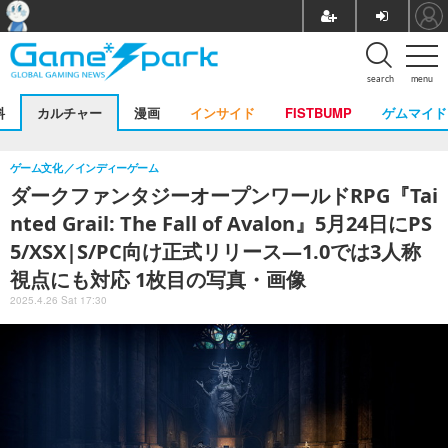
search
menu
料
カルチャー
漫画
インサイド
FISTBUMP
ゲムマイド
ゲーム文化
インディーゲーム
ダークファンタジーオープンワールドRPG『Tai
nted Grail: The Fall of Avalon』5月24日にPS
5/XSX|S/PC向け正式リリース―1.0では3人称
視点にも対応 1枚目の写真・画像
2025.4.26 Sat 17:30