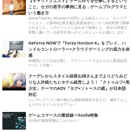
【キャリアクエスト】ゲーム作りを仕事にするという
こと。セガの若手の事例に見る，ゲームプログラマと
いう働き方
Game*Sparkと4Gamerの合同による就活イベント「キャリア
クエスト」の第4回が東京都立産業貿易センター浜松町館で開催
されました。このイベントに合わせて取材した、各社の現場で
実際に働いている若手社員へのインタビューをお届けします。
GeForce NOWで『Forza Horizon 6』をプレイ。ハ
ンドルコントローラー×クラウドゲーミングの底力を体
感
体感的にラグはほぼ無し。グラフィックスはもちろん最高設定
でプレイ可能！
クーデレからスタイル抜群お姉さんまでよりどりみど
りな人外娘たちとホテル経営しよう！「クトゥルフ×美
少女」テーマのADV『ヨグ=ソトースの庭』が日本語
対応
ツンデレドラゴン娘や無口な複眼死神美少女など、属性てんこ
もりのヒロインたちがアツい！
ゲームコマースの最前線ーXsolla特集
Xsollaの最新情報はこちらから！