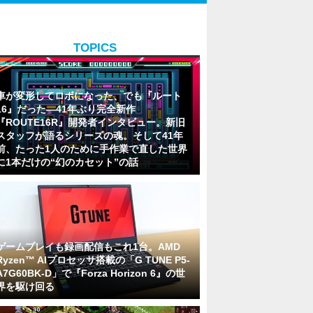
TOPICS
車が変形してロボになった、でも『ルート
16』だった―41年ぶり完全新作
『ROUTE16R』開発者インタビュー。新旧
スタッフが語るシリーズの魂。そして41年
前、たった1人のために手作業で直した世界
に1本だけの“幻のカセット”の話
ゲームプレイも録画配信もこれ1台。AMD
Ryzen™ AIプロセッサ搭載の「G TUNE P5-
A7G60BK-D」で『Forza Horizon 6』の世
界を駆け回る