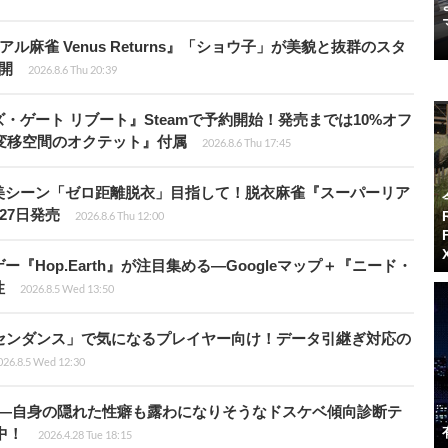
ル麻雀 Venus Returns』「ショウ子」が美貌と抜群のスタ
開
2026.8.6 Thu 20:39
ゲート リブート』Steamで予約開始！発売までは10%オフ
変移空間のオクテット』付属
2026.8.6 Thu 17:45
美シーン「ゼロ距離脱衣」目指して！脱衣麻雀『スーパーリア
月27日発売
2026.8.6 Thu 12:00
Hop.Earth』が注目集める―Googleマップ＋『ニード・
性
2026.8.5 Wed 13:50
センダンス」で気になるプレイヤー向け！データ引継ぎ対応の
026.8.5 Wed 12:30
KB”―自身の隠れた性癖も露わになりそうなドスケベ傾向診断テ
騰中！
2026.4.28 Tue 18:15