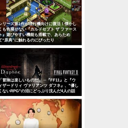
シリーズ第1作が現行機向けに復活！懐かし
くも色褪せない『カルドセプト ザ ファース
ト』遊びやすい機能も搭載で、あらため
て“原典”に触れるのにぴったり
「冒険は楽しいものだ」 ─『FF11』と『ウ
ィザードリィ ヴァリアンツ ダフネ』、"優し
くないRPG"の沼にどっぷり沈んだ4人の話