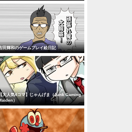
吉田輝和のゲームプレイ絵日記
【大人気4コマ】じゃんげま（Junk Gaming
Maiden）