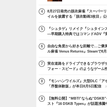
8月27日発売の脱衣麻雀『スーパーリア
イルを披露する「脱衣動画3枚目」公
『シュタゲ』リメイク『シュタインズ・
―早期購入特典ではコマンドADV『
自由な角度から好きな距離で…ご褒
ル麻雀 Venus Returns』Steamで8
実在道路をドライブできるブラウザゲー『
フォー・スピード』のようなゲーム
『モンハンワイルズ』大型DLC「ア
「序盤体験版」が本日8月5日配信
2
【無料公開】“MBTI”ならぬ“DS
スト『16 DSKB Types』が話題沸