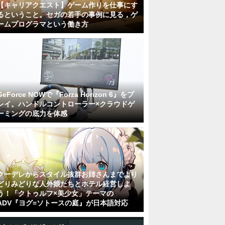
【キャリアクエスト】ゲーム作りを仕事にす
るということ。セガの若手の事例に見る，ゲ
ームプログラマという働き方
GeForce NOWで『Forza Horizon 6』をプ
レイ。ハンドルコントローラー×クラウドゲ
ーミングの底力を体感
クーデレからスタイル抜群お姉さんまでより
どりみどりな人外娘たちとホテル経営しよ
う！「クトゥルフ×美少女」テーマの
ADV『ヨグ=ソトースの庭』が日本語対応