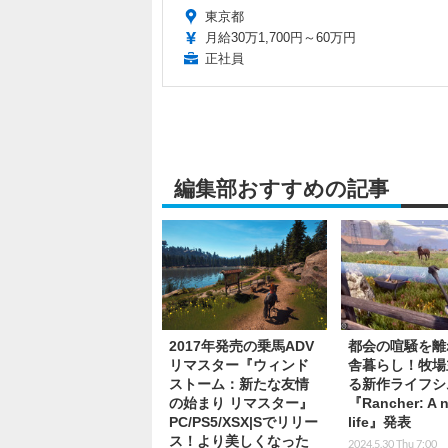
東京都
月給30万1,700円～60万円
正社員
編集部おすすめの記事
2017年発売の乗馬ADV
都会の喧騒を離
リマスター『ウィンド
舎暮らし！牧場
ストーム：新たな友情
る新作ライフシ
の始まり リマスター』
『Rancher: A 
PC/PS5/XSX|Sでリリー
life』発表
ス！より美しくなった
2024.5.30 Thu 7:00