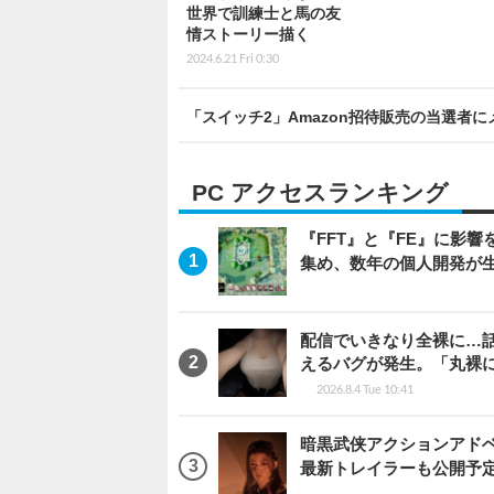
世界で訓練士と馬の友
情ストーリー描く
2024.6.21 Fri 0:30
「スイッチ2」Amazon招待販売の当選者
PC アクセスランキング
『FFT』と『FE』に影響を
集め、数年の個人開発が生
配信でいきなり全裸に…
えるバグが発生。「丸裸
2026.8.4 Tue 10:41
暗黒武侠アクションアドベンチ
最新トレイラーも公開予