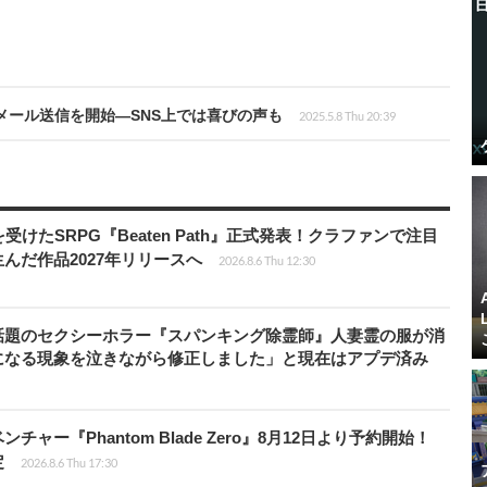
にメール送信を開始―SNS上では喜びの声も
2025.5.8 Thu 20:39
受けたSRPG『Beaten Path』正式発表！クラファンで注目
んだ作品2027年リリースへ
2026.8.6 Thu 12:30
話題のセクシーホラー『スパンキング除霊師』人妻霊の服が消
になる現象を泣きながら修正しました」と現在はアプデ済み
ャー『Phantom Blade Zero』8月12日より予約開始！
定
2026.8.6 Thu 17:30