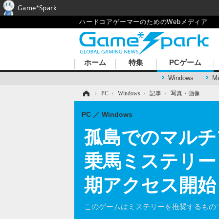
Game*Spark
ハードコアゲーマーのためのWebメディア
ホーム
特集
PCゲーム
Windows
M
ホーム
›
PC
›
Windows
›
記事
›
写真・画像
PC
Windows
孤島でのマルチ
乗馬ミステリー『Eq
期アクセス開始
このゲームはミステリーを推奨するもの