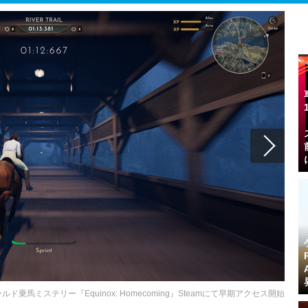
ミステリー『Equinox: Homecoming』Steamにて早期アクセス開始