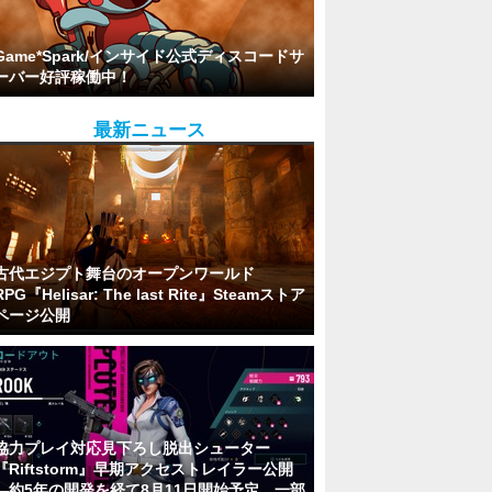
Game*Spark/インサイド公式ディスコードサ
ーバー好評稼働中！
最新ニュース
古代エジプト舞台のオープンワールド
RPG『Helisar: The last Rite』Steamストア
ページ公開
協力プレイ対応見下ろし脱出シューター
『Riftstorm』早期アクセストレイラー公開
―約5年の開発を経て8月11日開始予定。一部