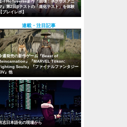
よ！HoYoverse新作『崩壊：ネクサスアニ
マ』第2回βテストの「進化テスト」を体験
【プレイレポ】
連載・注目記事
今週発売の新作ゲーム『Beast of
Reincarnation』『MARVEL Tōkon:
Fighting Souls』『ファイナルファンタジー
XIV』他
有志日本語化の現場から