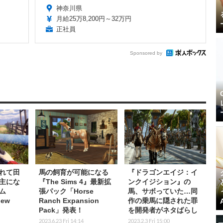
神奈川県
月給25万8,200円～32万円
正社員
Sponsored by
れて田
馬の飼育が可能になる
『ドラゴンエイジ：イ
主にな
『The Sims 4』最新拡
ンクイジション』の
ム
張パック「Horse
馬、サボっていた…同
new
Ranch Expansion
作の乗馬に隠された罪
Pack」発表！
を開発者がネタばらし
2023.6.23 Fri 14:14
2023.2.3 Fri 15:00