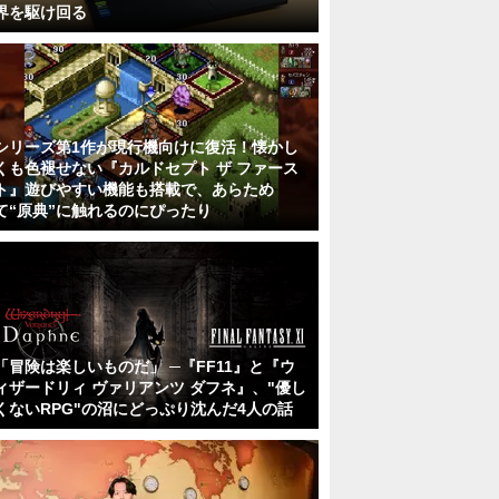
界を駆け回る
シリーズ第1作が現行機向けに復活！懐かし
くも色褪せない『カルドセプト ザ ファース
ト』遊びやすい機能も搭載で、あらため
て“原典”に触れるのにぴったり
「冒険は楽しいものだ」 ─『FF11』と『ウ
ィザードリィ ヴァリアンツ ダフネ』、"優し
くないRPG"の沼にどっぷり沈んだ4人の話