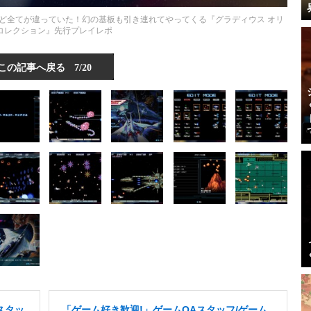
ジなど全てが違っていた！幻の基板も引き連れてやってくる『グラディウス オリ
 コレクション』先行プレイレポ
この記事へ戻る
7/20
スタッ
「ゲーム好き歓迎!」ゲームQAスタッフ/ゲーム