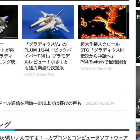
ー
『グラディウスV』の
超大作横スクロール
ットが再
PLUM 1/144「ビックバ
STG『グラディウスIII
ラディ
イパーT301」プラモデ
伝説から神話へ』
ニング映
ルレビュー！小さくと
PS4/Switchで配信開始
も迫力満点な決定版
2020.12.24 Thu 23:42
2022.7.10 Sun 18:00
にメール送信を開始―SNS上では喜びの声も
2025.5.8 Thu 20:39
ング
識が高い」んですよ！―カプコンとコンピュータソフトウェア