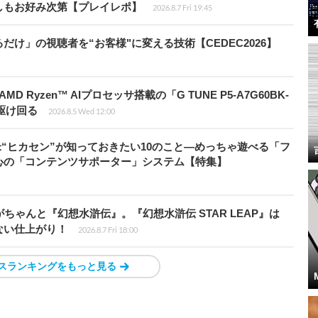
しもお好み次第【プレイレポ】
2026.8.7 Fri 19:45
け」の視聴者を“お客様"に変える技術【CEDEC2026】
Ryzen™ AIプロセッサ搭載の「G TUNE P5-A7G60BK-
を駆け回る
2026.8.5 Wed 12:00
米“ヒカセン”が知っておきたい10のこと―めっちゃ遊べる「フ
心の「コンテンツサポーター」システム【特集】
ちゃんと『幻想水滸伝』。『幻想水滸伝 STAR LEAP』は
ない仕上がり！
2026.8.7 Fri 18:00
スランキングをもっと見る