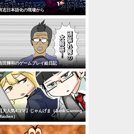
有志日本語化の現場から
吉田輝和のゲームプレイ絵日記
【大人気4コマ】じゃんげま（Junk Gaming
Maiden）