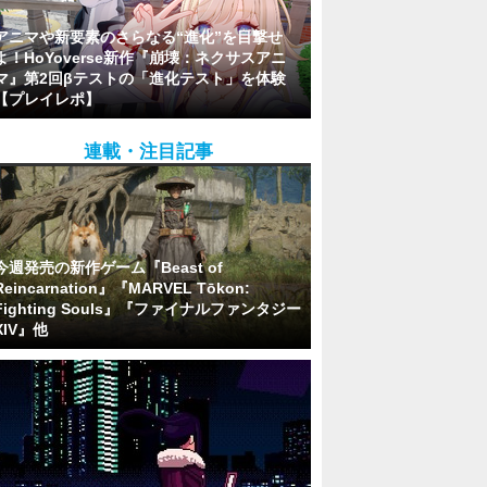
アニマや新要素のさらなる“進化”を目撃せ
よ！HoYoverse新作『崩壊：ネクサスアニ
マ』第2回βテストの「進化テスト」を体験
【プレイレポ】
連載・注目記事
今週発売の新作ゲーム『Beast of
Reincarnation』『MARVEL Tōkon:
Fighting Souls』『ファイナルファンタジー
XIV』他