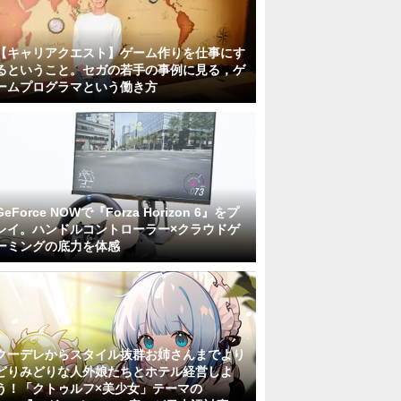
【キャリアクエスト】ゲーム作りを仕事にす
るということ。セガの若手の事例に見る，ゲ
ームプログラマという働き方
GeForce NOWで『Forza Horizon 6』をプ
レイ。ハンドルコントローラー×クラウドゲ
ーミングの底力を体感
クーデレからスタイル抜群お姉さんまでより
どりみどりな人外娘たちとホテル経営しよ
う！「クトゥルフ×美少女」テーマの