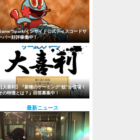
Game*Spark/インサイド公式ディスコードサ
ーバー好評稼働中！
【大喜利】『新種のゲーミング“蚊”が登場！
その特徴とは？』回答募集中！
最新ニュース