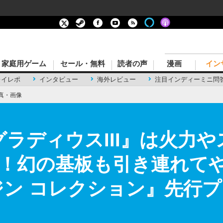
家庭用ゲーム
セール・無料
読者の声
漫画
イン
レイレポ
インタビュー
海外レビュー
注目インディーミニ問
真・画像
グラディウスIII』は火力
！幻の基板も引き連れて
ジン コレクション』先行プ