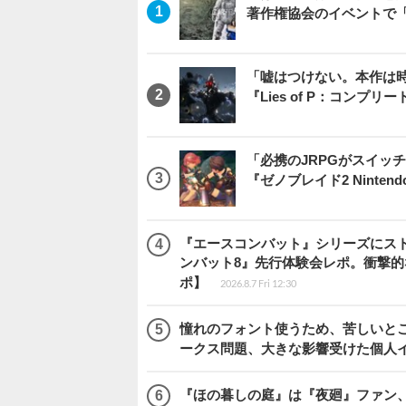
著作権協会のイベントで
「嘘はつけない。本作は
『Lies of P：コンプリ
「必携のJRPGがスイッ
『ゼノブレイド2 Nintendo S
『エースコンバット』シリーズにス
ンバット8』先行体験会レポ。衝撃
ポ】
2026.8.7 Fri 12:30
憧れのフォント使うため、苦しいとこ
ークス問題、大きな影響受けた個人
『ほの暮しの庭』は『夜廻』ファン、