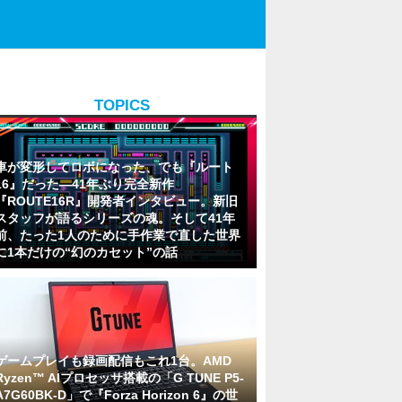
TOPICS
車が変形してロボになった、でも『ルート
16』だった―41年ぶり完全新作
『ROUTE16R』開発者インタビュー。新旧
スタッフが語るシリーズの魂。そして41年
前、たった1人のために手作業で直した世界
に1本だけの“幻のカセット”の話
ゲームプレイも録画配信もこれ1台。AMD
Ryzen™ AIプロセッサ搭載の「G TUNE P5-
A7G60BK-D」で『Forza Horizon 6』の世