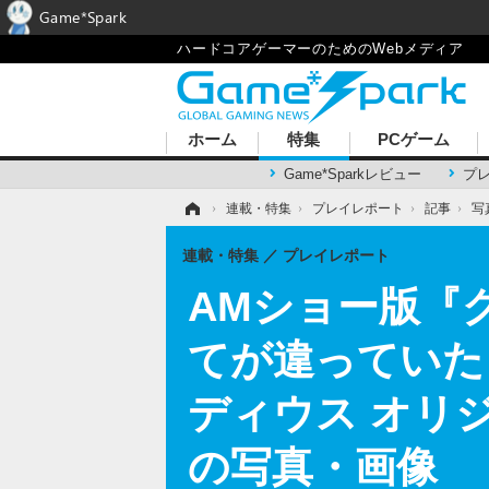
Game*Spark
ハードコアゲーマーのためのWebメディア
ホーム
特集
PCゲーム
Game*Sparkレビュー
プ
ホーム
›
連載・特集
›
プレイレポート
›
記事
›
写
連載・特集
プレイレポート
AMショー版『
てが違っていた
ディウス オリ
の写真・画像