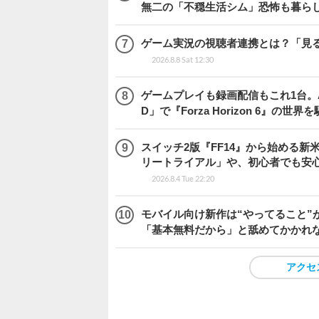
無二の「不穏生活シム」恐怖も暮ら
ゲーム実況の視聴者連携とは？「見るだ
2026.8.8 Sat 12:30
ゲームプレイも録画配信もこれ1台。AMD 
D」で『Forza Horizon 6』の世界
スイッチ2版『FF14』から始める新
リートライアル」や、初心者でも安
2026.8.4 Tue 22:20
モバイル向け新作は“やってること”が
「基本無料だから」と舐めてかかれ
アクセ