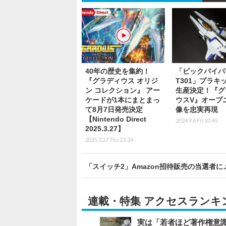
40年の歴史を集約！
「ビックバイパ
『グラディウス オリジ
T301」プラキ
ン コレクション』 アー
生産決定！『グ
ケードが1本にまとまっ
ウスV』オープ
て8月7日発売決定
像を忠実再現
【Nintendo Direct
2024.9.6 Fri 10:45
2025.3.27】
2025.3.27 Thu 23:24
「スイッチ2」Amazon招待販売の当選者
連載・特集 アクセスランキ
実は「若者ほど著作権意