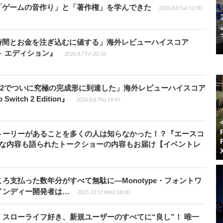
「ゲームの音作り」と「著作権」を学んできた
2026.8.8 Sat 12:00
時間とお金を注ぎ込むに値する」海外レビューハイスコア
ート エディション』
2026.8.7 Fri 20:36
チ2でついに究極の完成形に到達した」海外レビューハイスコア
witch 2 Edition』
2026.8.6 Thu 19:45
トーリーがあることを多くの人は知らなかった！？『エースコ
的な内容も語られたトークショーの内容もお届け【イベントレ
ろ支払った数年分がすべて無駄に―Monotype・フォントワ
インディー開発者は…
2025.12.17 Wed 18:00
スローライフ好き、新規ユーザーのすべてに“良し”！ 唯一