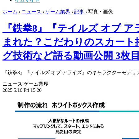
ゲムマイド
ホーム
›
ニュース
›
ゲーム業界
›
記事
›
写真・画像
『鉄拳8』『テイルズ オブ 
まれた？こだわりのスカート
グ技術など語る動画公開 3枚
『鉄拳8』『テイルズ オブ アライズ』のキャラクターモデ
ニュース
ゲーム業界
2025.5.16 Fri 15:20