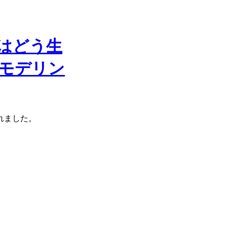
景はどう生
モデリン
れました。