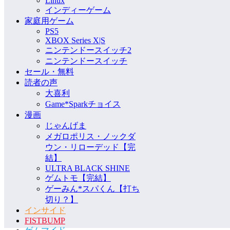
Linux
インディーゲーム
家庭用ゲーム
PS5
XBOX Series X|S
ニンテンドースイッチ2
ニンテンドースイッチ
セール・無料
読者の声
大喜利
Game*Sparkチョイス
漫画
じゃんげま
メガロポリス・ノックダ
ウン・リローデッド【完
結】
ULTRA BLACK SHINE
ゲムトモ【完結】
ゲーみん*スパくん【打ち
切り？】
インサイド
FISTBUMP