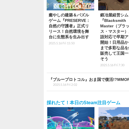
癒やしの建築＆パズル
鍛冶屋経営シム
ゲーム『PRESERVE：
『Blacksmith
自然の守護者』正式リ
Master（ブラ
リース！自然環境を舞
ス・マスター）
台に生態系を生み出す
語対応で早期ア
開始！日用品か
2025.5.16 Fri 15:50
まで多彩な品を
販売して王国一
そう
2025.5.16 Fri 7:30
『ブループロトコル』おま国で復活!?MMORPG『Bl
2025.5.16 Fri 2:02
採れたて！本日のSteam注目ゲーム