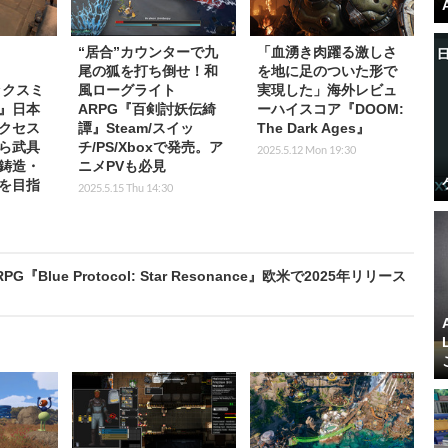
“居合”カウンターで九
「血湧き肉躍る激しさ
尾の狐を打ち倒せ！和
を地に足のついた形で
ックスミ
風ローグライト
実現した」海外レビュ
』日本
ARPG『百剣討妖伝綺
ーハイスコア『DOOM:
クセス
譚』Steam/スイッ
The Dark Ages』
ら武具
チ/PS/Xboxで発売。ア
2025.5.12 Mon 19:30
鋳造・
ニメPVも必見
を目指
2025.5.15 Thu 14:30
ue Protocol: Star Resonance』欧米で2025年リリース