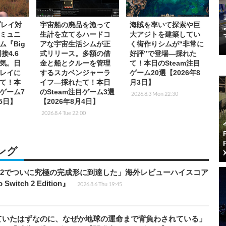
プレイ対
宇宙船の廃品を漁って
海賊を率いて探索や巨
ミュニ
生計を立てるハードコ
大アジトを建築してい
ム『Big
アな宇宙生活シムが正
く街作りシムが“非常に
接4.6
式リリース。多額の借
好評”で登場―採れた
気。日
金と船とクルーを管理
て！本日のSteam注目
レイに
するスカベンジャーラ
ゲーム20選【2026年8
て！本
イフ―採れたて！本日
月3日】
目ゲーム7
のSteam注目ゲーム3選
2026.8.3 Mon 22:30
月5日】
【2026年8月4日】
2026.8.4 Tue 22:00
ング
チ2でついに究極の完成形に到達した」海外レビューハイスコア
witch 2 Edition』
2026.8.6 Thu 19:45
ていたはずなのに、なぜか地球の運命まで背負わされている」