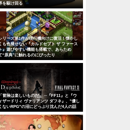
界を駆け回る
シリーズ第1作が現行機向けに復活！懐かし
くも色褪せない『カルドセプト ザ ファース
ト』遊びやすい機能も搭載で、あらため
て“原典”に触れるのにぴったり
「冒険は楽しいものだ」 ─『FF11』と『ウ
ィザードリィ ヴァリアンツ ダフネ』、"優し
くないRPG"の沼にどっぷり沈んだ4人の話