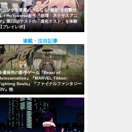
アニマや新要素のさらなる“進化”を目撃せ
よ！HoYoverse新作『崩壊：ネクサスアニ
マ』第2回βテストの「進化テスト」を体験
【プレイレポ】
連載・注目記事
今週発売の新作ゲーム『Beast of
Reincarnation』『MARVEL Tōkon:
Fighting Souls』『ファイナルファンタジー
XIV』他