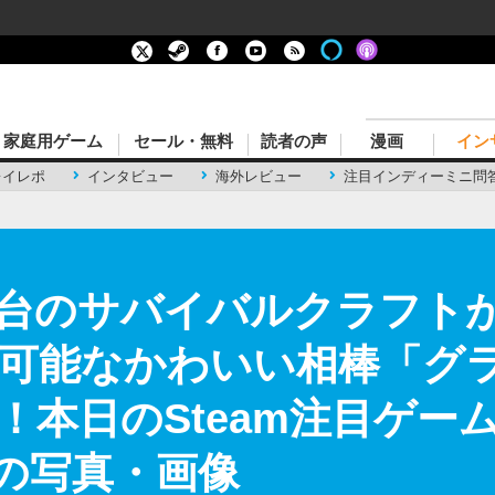
家庭用ゲーム
セール・無料
読者の声
漫画
イン
レイレポ
インタビュー
海外レビュー
注目インディーミニ問
台のサバイバルクラフト
可能なかわいい相棒「グ
本日のSteam注目ゲーム1
目の写真・画像