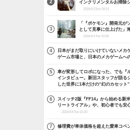
インクリメンタルお掃除
2026.8.2 Sun 18:15
「『ポケモン』開発元がソ
として見事に仕上げた」海外レビ
2026.8.4 Tue 15:00
日本がまだ取りにいけていないメカゲー
ゲーム市場と、日本のメカゲームへ
車が変形してロボになった、でも『ルー
インタビュー。新旧スタッフが語るシ
した世界に1本だけの“幻のカセット
スイッチ2版『FF14』から始める新
リートライアル」や、初心者でも安
2026.8.4 Tue 22:20
修理費が車体価格を超えた愛車コペ