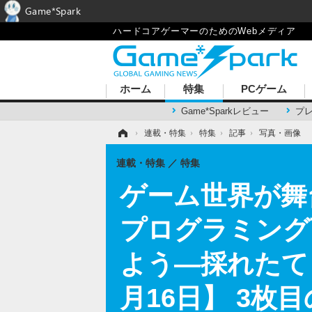
Game*Spark
ハードコアゲーマーのためのWebメディア
ホーム
特集
PCゲーム
Game*Sparkレビュー
プ
ホーム
›
連載・特集
›
特集
›
記事
›
写真・画像
連載・特集
特集
ゲーム世界が舞
プログラミング
よう―採れたて！
月16日】 3枚