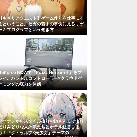
【キャリアクエスト】ゲーム作りを仕事にす
るということ。セガの若手の事例に見る，ゲ
ームプログラマという働き方
GeForce NOWで『Forza Horizon 6』をプ
レイ。ハンドルコントローラー×クラウドゲ
ーミングの底力を体感
クーデレからスタイル抜群お姉さんまでより
どりみどりな人外娘たちとホテル経営しよ
う！「クトゥルフ×美少女」テーマの