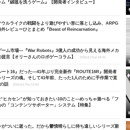
シム『絨毯を洗うゲーム』【開発者インタビュー】
ウルライクの戦闘をより遊びやすい形に落とし込み、ARPG
ューひとまとめ『Beast of Reincarnation』
ム市場―『War Robots』3億人の成功から見える海外メカ
の提言【オリーさんのロボゲーコラム】
2026.8.2 Sun 18:45
ト16』だった―41年ぶり完全新作『ROUTE16R』開発者
リーズの魂。そして41年前、たった1人のために手作業で直
”の話
2026.8.6 Thu 12:00
米“ヒカセン”が知っておきたい10のこと―めっちゃ遊べる「フ
心の「コンテンツサポーター」システム【特集】
ンがついに逝った。だから鬱憤晴らしに待ち遠しいシリーズ新