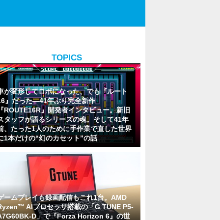
TOPICS
車が変形してロボになった、でも『ルート
16』だった―41年ぶり完全新作
『ROUTE16R』開発者インタビュー。新旧
スタッフが語るシリーズの魂。そして41年
前、たった1人のために手作業で直した世界
に1本だけの“幻のカセット”の話
ゲームプレイも録画配信もこれ1台。AMD
Ryzen™ AIプロセッサ搭載の「G TUNE P5-
A7G60BK-D」で『Forza Horizon 6』の世