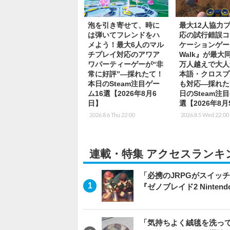
泡を引き寄せて、時に
最大12人協力
は弾いてフレンドをハ
応の試行錯誤コ
メよう！最大6人のマル
ケーションゲー
チプレイ対応のアワア
Walk』が最大同
ワパーティーゲーが“非
万人越えで大人
常に好評”―採れたて！
本語・クロスプ
本日のSteam注目ゲー
も対応―採れた
ム16選【2026年8月6
日のSteam注
日】
選【2026年8
2026.8.6 Thu 22:00
2026.8.5 Wed 22:00
連載・特集 アクセスランキ
「必携のJRPGがスイッ
『ゼノブレイド2 Nintendo S
「気持ちよく絨毯を洗っ