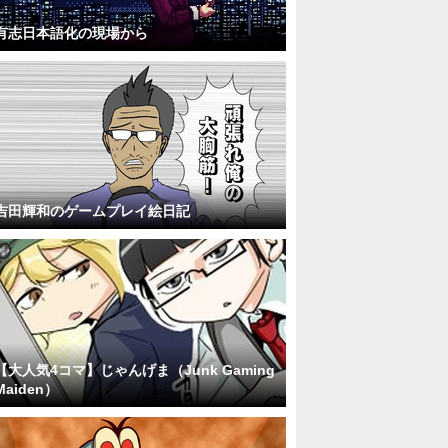
有志日本語化の現場から
吉田輝和のゲームプレイ絵日記
【大人気4コマ】じゃんげま（Junk Gaming
Maiden）