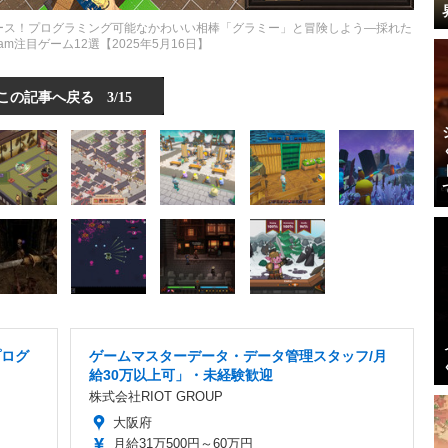
ース！プログラミング可能なかわいい相棒「グラミー」と冒険しよう―採れた
am注目ゲーム12選【2025年5月16日】
この記事へ戻る
3/15
プログ
ゲームマスターデータ・データ管理スタッフ/月
給30万以上可」・未経験歓迎
株式会社RIOT GROUP
大阪府
月給31万500円～60万円