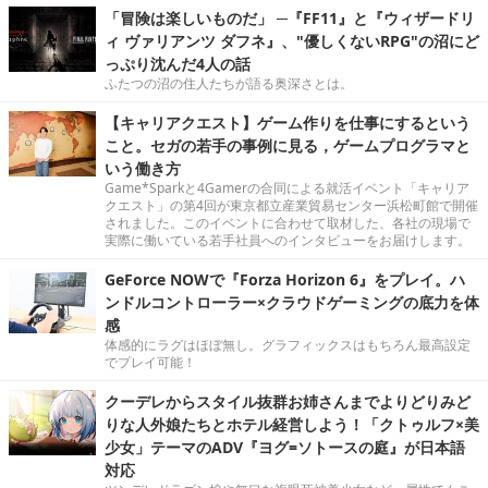
「冒険は楽しいものだ」 ─『FF11』と『ウィザードリ
ィ ヴァリアンツ ダフネ』、"優しくないRPG"の沼にど
っぷり沈んだ4人の話
ふたつの沼の住人たちが語る奥深さとは。
【キャリアクエスト】ゲーム作りを仕事にするという
こと。セガの若手の事例に見る，ゲームプログラマと
いう働き方
Game*Sparkと4Gamerの合同による就活イベント「キャリア
クエスト」の第4回が東京都立産業貿易センター浜松町館で開催
されました。このイベントに合わせて取材した、各社の現場で
実際に働いている若手社員へのインタビューをお届けします。
GeForce NOWで『Forza Horizon 6』をプレイ。ハ
ンドルコントローラー×クラウドゲーミングの底力を体
感
体感的にラグはほぼ無し。グラフィックスはもちろん最高設定
でプレイ可能！
クーデレからスタイル抜群お姉さんまでよりどりみど
りな人外娘たちとホテル経営しよう！「クトゥルフ×美
少女」テーマのADV『ヨグ=ソトースの庭』が日本語
対応