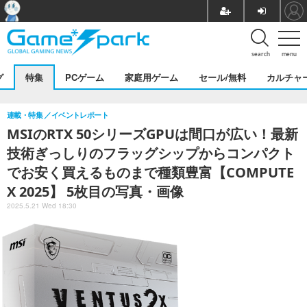
search
menu
グ
特集
PCゲーム
家庭用ゲーム
セール/無料
カルチャ
連載・特集
イベントレポート
MSIのRTX 50シリーズGPUは間口が広い！最新
技術ぎっしりのフラッグシップからコンパクト
でお安く買えるものまで種類豊富【COMPUTE
X 2025】 5枚目の写真・画像
2025.5.21 Wed 18:30