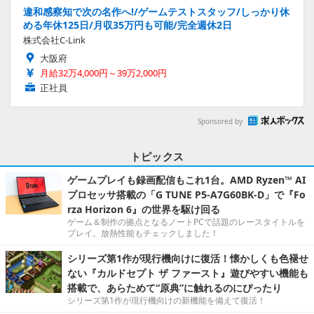
違和感察知で次の名作へ!/ゲームテストスタッフ/しっかり休
める年休125日/月収35万円も可能/完全週休2日
株式会社C-Link
大阪府
月給32万4,000円～39万2,000円
正社員
Sponsored by
トピックス
ゲームプレイも録画配信もこれ1台。AMD Ryzen™ AI
プロセッサ搭載の「G TUNE P5-A7G60BK-D」で『Fo
rza Horizon 6』の世界を駆け回る
ゲーム＆制作の拠点となるノートPCで話題のレースタイトルを
プレイ。放熱性能もチェックしました！
シリーズ第1作が現行機向けに復活！懐かしくも色褪せ
ない『カルドセプト ザ ファースト』遊びやすい機能も
搭載で、あらためて“原典”に触れるのにぴったり
シリーズ第1作が現行機向けの新機能を備えて復活！