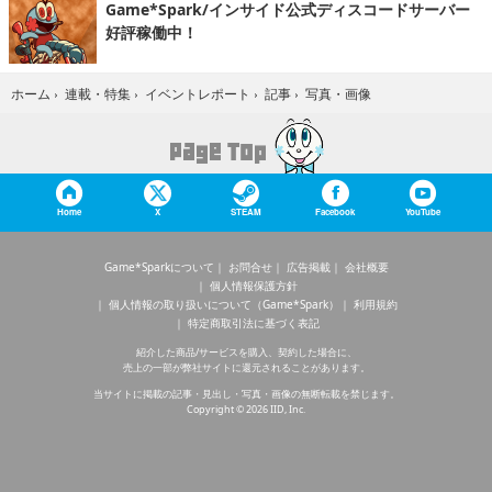
Game*Spark/インサイド公式ディスコードサーバー
好評稼働中！
写真・画像
ホーム
›
連載・特集
›
イベントレポート
›
記事
›
Home
X
STEAM
Facebook
YouTube
Game*Sparkについて
お問合せ
広告掲載
会社概要
個人情報保護方針
個人情報の取り扱いについて（Game*Spark）
利用規約
特定商取引法に基づく表記
紹介した商品/サービスを購入、契約した場合に、
売上の一部が弊社サイトに還元されることがあります。
当サイトに掲載の記事・見出し・写真・画像の無断転載を禁じます。
Copyright © 2026 IID, Inc.