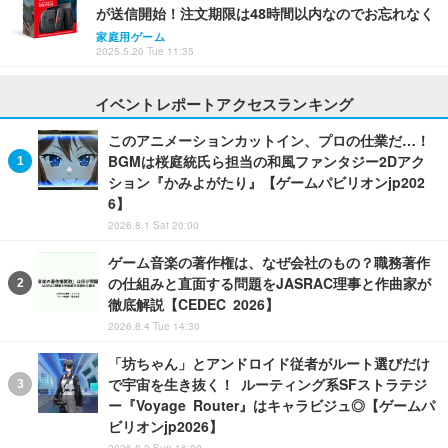
が送信開始！注文期限は48時間以内なのでお忘れなく
家庭用ゲーム
2025.5.20 Tue 11:35
イベントレポートアクセスランキング
このアニメーションカットイン、プロの仕業だ…！
BGMは桜庭統氏ら担当の和風ファンタジー2Dアク
ション『かみよがたり』【ゲームパビリオンjp202
6】
2026.8.1 Sat 20:00
ゲーム音楽の著作権は、なぜ会社のもの？職務著作
の仕組みと直面する問題をJASRAC理事と作曲家が
徹底解説【CEDEC 2026】
2026.8.4 Tue 14:30
「坊ちゃん」とアンドロイド従者がルート選びだけ
で宇宙を生き抜く！ ルーティング系SFストラテジ
ー『Voyage Router』はキャラビジュ◎【ゲームパ
ビリオンjp2026】