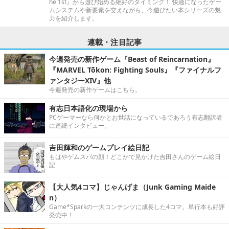
he 1st』から遊び始める絶好のタイミング！ 快適になったゲー
ムシステムや新要素を交えながら、今遊びたい本シリーズの魅
力を紹介します。
連載・注目記事
今週発売の新作ゲーム『Beast of Reincarnation』
『MARVEL Tōkon: Fighting Souls』『ファイナルフ
ァンタジーXIV』他
今週発売の新作ゲームはこちら。
有志日本語化の現場から
PCゲーマーなら何かとお世話になっているであろう有志翻訳者
に連続インタビュー。
吉田輝和のゲームプレイ絵日記
もはやゲムスパの顔！どこかで見かけた吉田さんのゲーム絵日
記
【大人気4コマ】じゃんげま（Junk Gaming Maide
n）
Game*Sparkの一大コンテンツに成長した4コマ。単行本も好評
発売中！