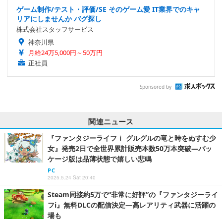
ゲーム制作/テスト・評価/SE そのゲーム愛 IT業界でのキャ
リアにしませんか バグ探し
株式会社スタッフサービス
神奈川県
月給24万5,000円～50万円
正社員
Sponsored by
関連ニュース
『ファンタジーライフｉ グルグルの竜と時をぬすむ少
女』発売2日で全世界累計販売本数50万本突破―パッ
ケージ版は品薄状態で嬉しい悲鳴
PC
2025.5.24 Sat 20:40
Steam同接約5万で“非常に好評”の『ファンタジーライ
フi』無料DLCの配信決定―高レアリティ武器に活躍の
場も