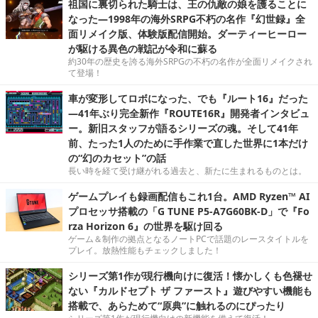
祖国に裏切られた騎士は、王の仇敵の娘を護ることに
なった―1998年の海外SRPG不朽の名作『幻世録』全
面リメイク版、体験版配信開始。ダーティーヒーロー
が駆ける異色の戦記が令和に蘇る
約30年の歴史を誇る海外SRPGの不朽の名作が全面リメイクされ
て登場！
車が変形してロボになった、でも『ルート16』だった
―41年ぶり完全新作『ROUTE16R』開発者インタビュ
ー。新旧スタッフが語るシリーズの魂。そして41年
前、たった1人のために手作業で直した世界に1本だけ
の“幻のカセット”の話
長い時を経て受け継がれる過去と、新たに生まれるものとは。
ゲームプレイも録画配信もこれ1台。AMD Ryzen™ AI
プロセッサ搭載の「G TUNE P5-A7G60BK-D」で『Fo
rza Horizon 6』の世界を駆け回る
ゲーム＆制作の拠点となるノートPCで話題のレースタイトルを
プレイ。放熱性能もチェックしました！
シリーズ第1作が現行機向けに復活！懐かしくも色褪せ
ない『カルドセプト ザ ファースト』遊びやすい機能も
搭載で、あらためて“原典”に触れるのにぴったり