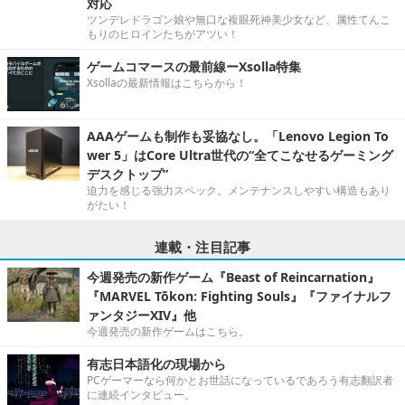
対応
ツンデレドラゴン娘や無口な複眼死神美少女など、属性てんこ
もりのヒロインたちがアツい！
ゲームコマースの最前線ーXsolla特集
Xsollaの最新情報はこちらから！
AAAゲームも制作も妥協なし。「Lenovo Legion To
wer 5」はCore Ultra世代の“全てこなせるゲーミング
デスクトップ”
迫力を感じる強力スペック。メンテナンスしやすい構造もあり
がたい！
連載・注目記事
今週発売の新作ゲーム『Beast of Reincarnation』
『MARVEL Tōkon: Fighting Souls』『ファイナルフ
ァンタジーXIV』他
今週発売の新作ゲームはこちら。
有志日本語化の現場から
PCゲーマーなら何かとお世話になっているであろう有志翻訳者
に連続インタビュー。