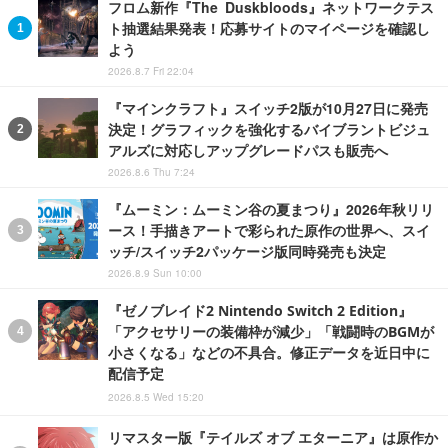
フロム新作『The Duskbloods』ネットワークテス
ト抽選結果発表！応募サイトのマイページを確認し
よう
2026.8.7 Fri 22:04
『マインクラフト』スイッチ2版が10月27日に発売
決定！グラフィックを強化するバイブラントビジュ
アルズに対応しアップグレードパスも販売へ
2026.8.6 Thu 7:24
『ムーミン：ムーミン谷の夏まつり』2026年秋リリ
ース！手描きアートで彩られた原作の世界へ、スイ
ッチ/スイッチ2パッケージ版同時発売も決定
2026.8.9 Sun 10:00
『ゼノブレイド2 Nintendo Switch 2 Edition』
「アクセサリーの装備枠が減少」「戦闘時のBGMが
小さくなる」などの不具合。修正データを近日中に
配信予定
2026.8.5 Wed 15:20
リマスター版『テイルズ オブ エターニア』は原作か