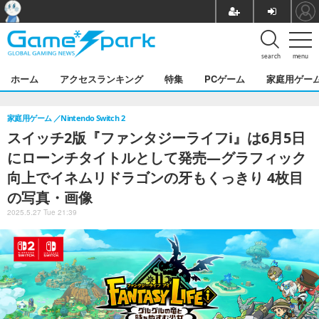
search
menu
ホーム
アクセスランキング
特集
PCゲーム
家庭用ゲー
家庭用ゲーム
Nintendo Switch 2
スイッチ2版『ファンタジーライフi』は6月5日
にローンチタイトルとして発売―グラフィック
向上でイネムリドラゴンの牙もくっきり 4枚目
の写真・画像
2025.5.27 Tue 21:39