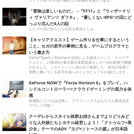
シリーズ第1作が現行機向けの新機能を備えて復活！
「冒険は楽しいものだ」 ─『FF11』と『ウィザードリ
ィ ヴァリアンツ ダフネ』、"優しくないRPG"の沼にど
っぷり沈んだ4人の話
ふたつの沼の住人たちが語る奥深さとは。
【キャリアクエスト】ゲーム作りを仕事にするという
こと。セガの若手の事例に見る，ゲームプログラマと
いう働き方
Game*Sparkと4Gamerの合同による就活イベント「キャリア
クエスト」の第4回が東京都立産業貿易センター浜松町館で開催
されました。このイベントに合わせて取材した、各社の現場で
実際に働いている若手社員へのインタビューをお届けします。
GeForce NOWで『Forza Horizon 6』をプレイ。ハ
ンドルコントローラー×クラウドゲーミングの底力を体
感
体感的にラグはほぼ無し。グラフィックスはもちろん最高設定
でプレイ可能！
クーデレからスタイル抜群お姉さんまでよりどりみど
りな人外娘たちとホテル経営しよう！「クトゥルフ×美
少女」テーマのADV『ヨグ=ソトースの庭』が日本語