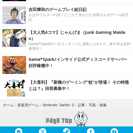
吉田輝和のゲームプレイ絵日記
もはやゲムスパの顔！どこかで見かけた吉田さんのゲーム絵日
記
【大人気4コマ】じゃんげま（Junk Gaming Maide
n）
Game*Sparkの一大コンテンツに成長した4コマ。単行本も好評
発売中！
Game*Spark/インサイド公式ディスコードサーバー
好評稼働中！
【大喜利】『新種のゲーミング“蚊”が登場！ その特徴
とは？』回答募集中！
写真・画像
ホーム
›
家庭用ゲーム
›
Nintendo Switch 2
›
記事
›