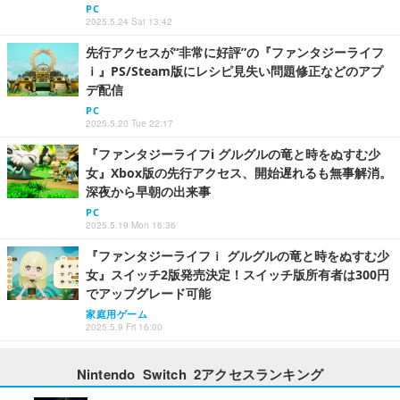
PC
2025.5.24 Sat 13:42
先行アクセスが“非常に好評”の『ファンタジーライフ
ｉ』PS/Steam版にレシピ見失い問題修正などのアプ
デ配信
PC
2025.5.20 Tue 22:17
『ファンタジーライフi グルグルの竜と時をぬすむ少
女』Xbox版の先行アクセス、開始遅れるも無事解消。
深夜から早朝の出来事
PC
2025.5.19 Mon 16:36
『ファンタジーライフｉ グルグルの竜と時をぬすむ少
女』スイッチ2版発売決定！スイッチ版所有者は300円
でアップグレード可能
家庭用ゲーム
2025.5.9 Fri 16:00
Nintendo Switch 2アクセスランキング