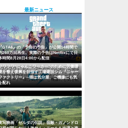
最新ニュース
『GTA6』の「予告の予告」が公開14時間で
約260万回再生。実際の予告はNetflixにて日
本時間8月28日4:00から配信
フワフワ“にゃんこワーカー”のために労働環
境を整え復興を目指す工場建設シム『ニャー
ファクトリー』─猫は気分屋、ご機嫌にも気
を配れ
実写映画「ゼルダの伝説」宿敵・ガノンドロ