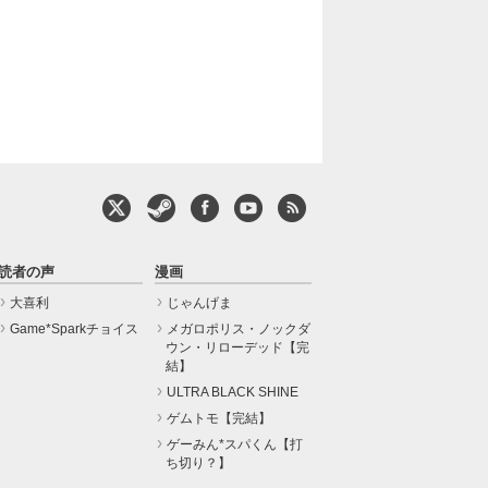
読者の声
漫画
大喜利
じゃんげま
Game*Sparkチョイス
メガロポリス・ノックダ
ウン・リローデッド【完
結】
ULTRA BLACK SHINE
ゲムトモ【完結】
ゲーみん*スパくん【打
ち切り？】