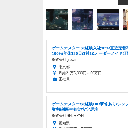
ゲームテスター 未経験入社98%/直近定着
100%/年休130日/1対1&オーダーメイド研
株式会社growm
東京都
月給21万5,000円～50万円
正社員
ゲームテスター/未経験OK/研修あり/シン
業/福利厚生充実/安定環境
株式会社SNJAPAN
愛知県