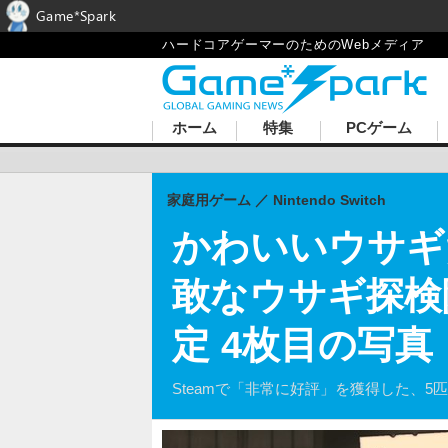
Game*Spark
ハードコアゲーマーのためのWebメディア
ホーム
特集
PCゲーム
家庭用ゲーム
Nintendo Switch
かわいいウサギた
敢なウサギ探検
定 4枚目の写真
Steamで「非常に好評」を獲得した、