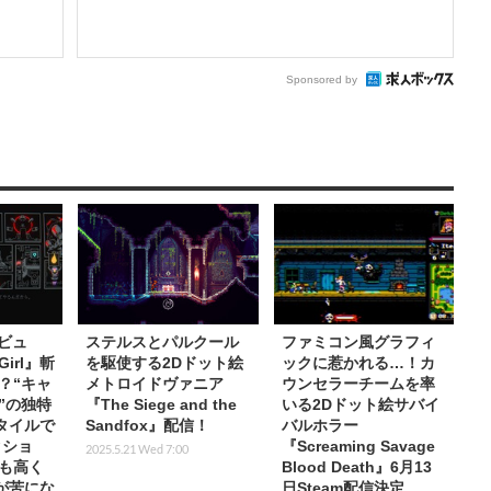
Sponsored by
レビュ
ステルスとパルクール
ファミコン風グラフィ
Girl』斬
を駆使する2Dドット絵
ックに惹かれる…！カ
？“キャ
メトロイドヴァニア
ウンセラーチームを率
”の独特
『The Siege and the
いる2Dドット絵サバイ
タイルで
Sandfox』配信！
バルホラー
クショ
『Screaming Savage
2025.5.21 Wed 7:00
も高く
Blood Death』6月13
が苦にな
日Steam配信決定