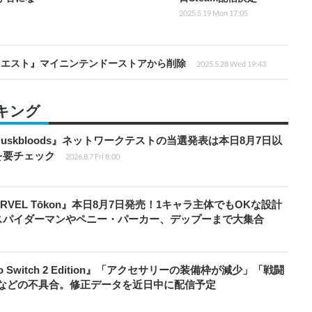
2025.5.19 Mon 17:05
クエスト』マイニンテンドーストアから削除
2025.5.28 Wed 19:43
キング
 Duskbloods』ネットワークテストの当選発表は本日8月7日以
を要チェック
2026.8.7 Fri 8:00
RVEL Tōkon』本日8月7日発売！1キャラ主体でもOKな設計
スパイダーマンやペニー・パーカー、デップーまで大集合
do Switch 2 Edition』「アクセサリーの装備枠が減少」「戦闘
」などの不具合。修正データを近日中に配信予定