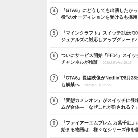
『GTA6』にどうしても出演したかっ
役”のオーディションを受けるも採用
『マインクラフト』スイッチ2版が1
ジュアルズに対応しアップグレード
ついにサービス開始『FF14』スイッ
チャンネルが検証
2026.8.5 Wed 15:15
『GTA6』長編映像がNetflixで8
も解禁へ
2026.8.6 Thu 21:27
『変態カメレオン』がスイッチに登場
ムが合体―「なぜこれが許される？
『ファイアーエムブレム 万紫千紅』
始まる物語は、様々なシリーズ作を