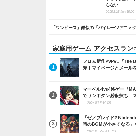
らない
2025.5.25 Sun 15:00
「ワンピース」酷似の『パイレーツアニメ
家庭用ゲーム アクセスラン
フロム新作PvPvE『The
降！マイページとメール
マーベル4vs4格ゲー『MA
でワンボタン必殺技も―
2026.8.7 Fri 0:05
『ゼノブレイド2 Ninten
時のBGMが小さくなる
2026.8.5 Wed 15:20