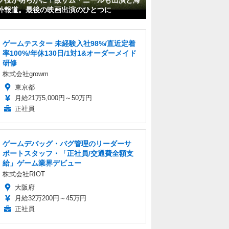
フ役が明らかに！故サム・ニールも出演と海
外報道。最後の映画出演のひとつに
ゲームテスター 未経験入社98%/直近定着
率100%/年休130日/1対1&オーダーメイド
研修
株式会社growm
東京都
月給21万5,000円～50万円
正社員
ゲームデバッグ・バグ管理のリーダーサ
ポートスタッフ・「正社員/交通費全額支
給」ゲーム業界デビュー
株式会社RIOT
大阪府
月給32万200円～45万円
正社員