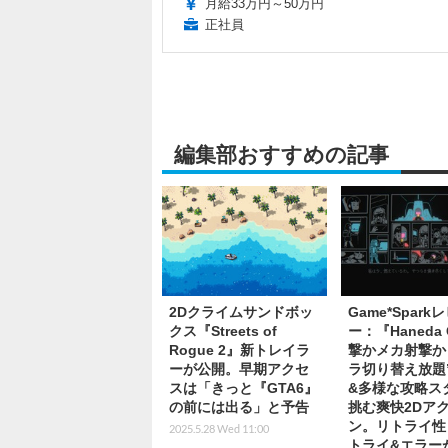
月給33万円～50万円
正社員
編集部おすすめの記事
2Dクライムサンドボッ
Game*Spark
クス『Streets of
ー：『Haneda 
Rogue 2』新トレイラ
撃かメカ射撃か
ーが公開。早期アクセ
ラ切り替え放題
スは「きっと『GTA6』
&多様な攻略ス
の前には出る」と予告
挑む爽快2Dア
ン。リトライ性
2025.5.28 Wed 11:00
トライ&エラー