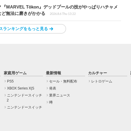
『MARVEL Tōkon』デッドプールの技がやっぱりハチャメ
など無法に磨きがかかる
2026.8.6 Thu 13:22
スランキングをもっと見る
家庭用ゲーム
最新情報
カルチャー
PS5
セール・無料配布
レトロゲーム
XBOX Series X|S
発表
ニンテンドースイッチ
業界ニュース
2
噂
ニンテンドースイッチ