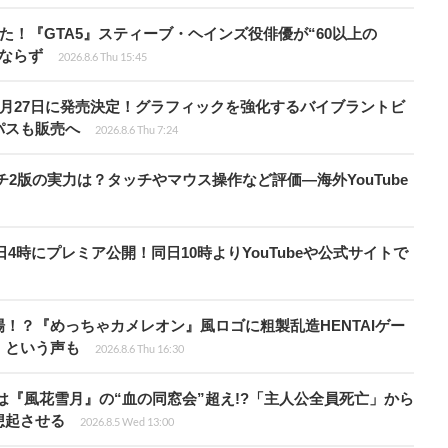
た！『GTA5』スティーブ・ヘインズ役俳優が“60以上の
ならず
2026.8.6 Thu 15:45
0月27日に発売決定！グラフィックを強化するバイブラントビ
パスも販売へ
2026.8.6 Thu 7:24
チ2版の実力は？タッチやマウス操作など評価―海外YouTube
月28日4時にプレミア公開！同日10時よりYouTubeや公式サイトで
！？『めっちゃカメレオン』風ロゴに粗製乱造HENTAIゲー
」という声も
2026.8.6 Thu 16:30
は『風花雪月』の“血の同窓会”超え!?「主人公全員死亡」から
想起させる
2026.8.5 Wed 13:00