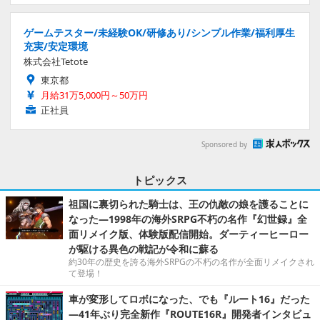
ゲームテスター/未経験OK/研修あり/シンプル作業/福利厚生
充実/安定環境
株式会社Tetote
東京都
月給31万5,000円～50万円
正社員
Sponsored by
トピックス
祖国に裏切られた騎士は、王の仇敵の娘を護ることに
なった―1998年の海外SRPG不朽の名作『幻世録』全
面リメイク版、体験版配信開始。ダーティーヒーロー
が駆ける異色の戦記が令和に蘇る
約30年の歴史を誇る海外SRPGの不朽の名作が全面リメイクされ
て登場！
車が変形してロボになった、でも『ルート16』だった
―41年ぶり完全新作『ROUTE16R』開発者インタビュ