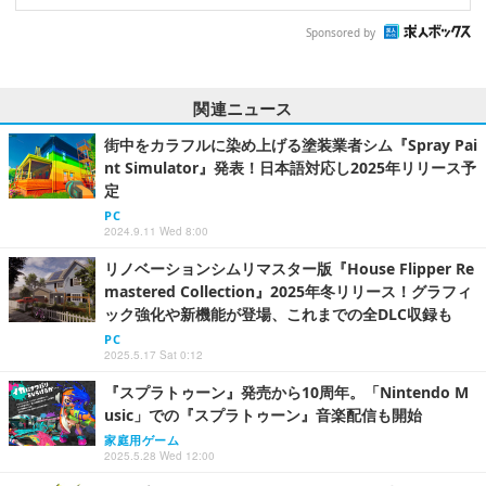
Sponsored by
関連ニュース
街中をカラフルに染め上げる塗装業者シム『Spray Pai
nt Simulator』発表！日本語対応し2025年リリース予
定
PC
2024.9.11 Wed 8:00
リノベーションシムリマスター版『House Flipper Re
mastered Collection』2025年冬リリース！グラフィ
ック強化や新機能が登場、これまでの全DLC収録も
PC
2025.5.17 Sat 0:12
『スプラトゥーン』発売から10周年。「Nintendo M
usic」での『スプラトゥーン』音楽配信も開始
家庭用ゲーム
2025.5.28 Wed 12:00