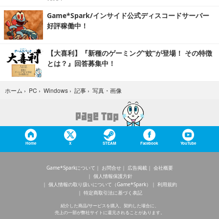
Game*Spark/インサイド公式ディスコードサーバー
好評稼働中！
【大喜利】『新種のゲーミング“蚊”が登場！ その特徴
とは？』回答募集中！
写真・画像
ホーム
›
PC
›
Windows
›
記事
›
Home
X
STEAM
Facebook
YouTube
Game*Sparkについて
お問合せ
広告掲載
会社概要
個人情報保護方針
個人情報の取り扱いについて（Game*Spark）
利用規約
特定商取引法に基づく表記
紹介した商品/サービスを購入、契約した場合に、
売上の一部が弊社サイトに還元されることがあります。