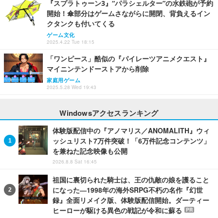
『スプラトゥーン3』“パラシェルター”の水鉄砲が予約
開始！傘部分はゲームさながらに開閉、背負えるイン
クタンクも付いてくる
ゲーム文化
2025.4.22 Tue 18:15
「ワンピース」酷似の『パイレーツアニメクエスト』
マイニンテンドーストアから削除
家庭用ゲーム
2025.5.28 Wed 19:43
Windowsアクセスランキング
体験版配信中の『アノマリス／ANOMALITH』ウィ
ッシュリスト7万件突破！「6万件記念コンテンツ」
を兼ねた記念映像も公開
2026.8.8 Sat 16:45
祖国に裏切られた騎士は、王の仇敵の娘を護ること
になった―1998年の海外SRPG不朽の名作『幻世
録』全面リメイク版、体験版配信開始。ダーティー
ヒーローが駆ける異色の戦記が令和に蘇る
PR