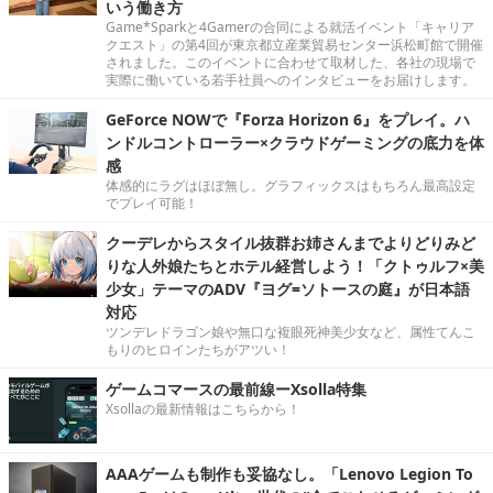
いう働き方
Game*Sparkと4Gamerの合同による就活イベント「キャリア
クエスト」の第4回が東京都立産業貿易センター浜松町館で開催
されました。このイベントに合わせて取材した、各社の現場で
実際に働いている若手社員へのインタビューをお届けします。
GeForce NOWで『Forza Horizon 6』をプレイ。ハ
ンドルコントローラー×クラウドゲーミングの底力を体
感
体感的にラグはほぼ無し。グラフィックスはもちろん最高設定
でプレイ可能！
クーデレからスタイル抜群お姉さんまでよりどりみど
りな人外娘たちとホテル経営しよう！「クトゥルフ×美
少女」テーマのADV『ヨグ=ソトースの庭』が日本語
対応
ツンデレドラゴン娘や無口な複眼死神美少女など、属性てんこ
もりのヒロインたちがアツい！
ゲームコマースの最前線ーXsolla特集
Xsollaの最新情報はこちらから！
AAAゲームも制作も妥協なし。「Lenovo Legion To