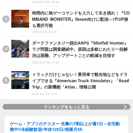
2026.8.8 Sat 18:00
時間内に格ゲーコマンドを入力して生き残れ！『CO
MMAND MONSTER』Steam向けに配信―1P/2P側
も選択可能
2026.8.8 Sat 0:30
ダークファンタジー脱出ARPG『Mistfall Hunter』
ラグ問題は調査継続中。原因は多岐にわたり一括解
決は困難、アップデートごとの軽減を目指す
2026.8.8 Sat 15:45
トラックだけじゃない！乗用車で観光地などをドラ
イブできる『American Truck Simulator』「Road
Trip」の新機能「Atlas」情報公開
2026.8.8 Sat 7:30
ランキングをもっと見る
ゲーム・アプリのテスター 先輩の7割以上が週1日～在宅勤
務中!/未経験歓迎/年休125日/残業月5h