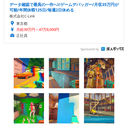
データ確認で最高の一作へ!/ゲームデバッガー/月収35万円が
可能/年間休暇125日/毎週2日休める
株式会社C-Link
東京都
月給39万円～47万8,000円
正社員
Sponsored by