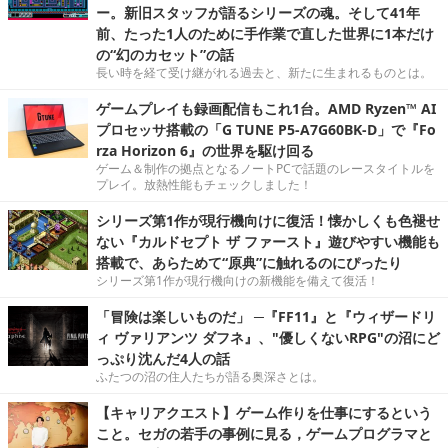
ー。新旧スタッフが語るシリーズの魂。そして41年
前、たった1人のために手作業で直した世界に1本だけ
の“幻のカセット”の話
長い時を経て受け継がれる過去と、新たに生まれるものとは。
ゲームプレイも録画配信もこれ1台。AMD Ryzen™ AI
プロセッサ搭載の「G TUNE P5-A7G60BK-D」で『Fo
rza Horizon 6』の世界を駆け回る
ゲーム＆制作の拠点となるノートPCで話題のレースタイトルを
プレイ。放熱性能もチェックしました！
シリーズ第1作が現行機向けに復活！懐かしくも色褪せ
ない『カルドセプト ザ ファースト』遊びやすい機能も
搭載で、あらためて“原典”に触れるのにぴったり
シリーズ第1作が現行機向けの新機能を備えて復活！
「冒険は楽しいものだ」 ─『FF11』と『ウィザードリ
ィ ヴァリアンツ ダフネ』、"優しくないRPG"の沼にど
っぷり沈んだ4人の話
ふたつの沼の住人たちが語る奥深さとは。
【キャリアクエスト】ゲーム作りを仕事にするという
こと。セガの若手の事例に見る，ゲームプログラマと