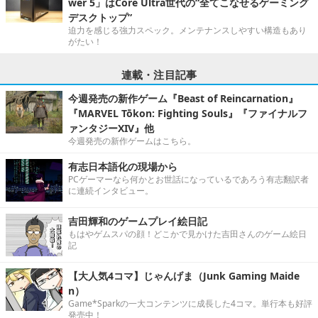
wer 5」はCore Ultra世代の“全てこなせるゲーミング
デスクトップ”
迫力を感じる強力スペック。メンテナンスしやすい構造もあり
がたい！
連載・注目記事
今週発売の新作ゲーム『Beast of Reincarnation』
『MARVEL Tōkon: Fighting Souls』『ファイナルフ
ァンタジーXIV』他
今週発売の新作ゲームはこちら。
有志日本語化の現場から
PCゲーマーなら何かとお世話になっているであろう有志翻訳者
に連続インタビュー。
吉田輝和のゲームプレイ絵日記
もはやゲムスパの顔！どこかで見かけた吉田さんのゲーム絵日
記
【大人気4コマ】じゃんげま（Junk Gaming Maide
n）
Game*Sparkの一大コンテンツに成長した4コマ。単行本も好評
発売中！