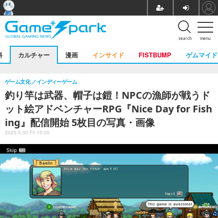
search
menu
料
カルチャー
漫画
インサイド
FISTBUMP
ゲムマイド
ゲーム文化
インディーゲーム
釣り竿は武器、帽子は鎧！NPCの漁師が戦うド
ット絵アドベンチャーRPG『Nice Day for Fish
ing』配信開始 5枚目の写真・画像
2025.5.30 Fri 15:00