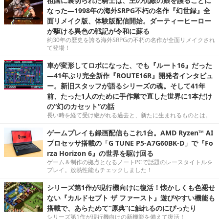
祖国に裏切られた騎士は、王の仇敵の娘を護ることに
なった―1998年の海外SRPG不朽の名作『幻世録』全
面リメイク版、体験版配信開始。ダーティーヒーロー
が駆ける異色の戦記が令和に蘇る
約30年の歴史を誇る海外SRPGの不朽の名作が全面リメイクされ
て登場！
車が変形してロボになった、でも『ルート16』だった
―41年ぶり完全新作『ROUTE16R』開発者インタビュ
ー。新旧スタッフが語るシリーズの魂。そして41年
前、たった1人のために手作業で直した世界に1本だけ
の“幻のカセット”の話
長い時を経て受け継がれる過去と、新たに生まれるものとは。
ゲームプレイも録画配信もこれ1台。AMD Ryzen™ AI
プロセッサ搭載の「G TUNE P5-A7G60BK-D」で『Fo
rza Horizon 6』の世界を駆け回る
ゲーム＆制作の拠点となるノートPCで話題のレースタイトルを
プレイ。放熱性能もチェックしました！
シリーズ第1作が現行機向けに復活！懐かしくも色褪せ
ない『カルドセプト ザ ファースト』遊びやすい機能も
搭載で、あらためて“原典”に触れるのにぴったり
シリーズ第1作が現行機向けの新機能を備えて復活！