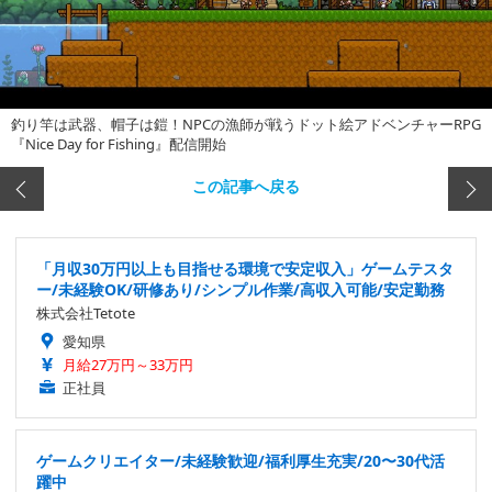
釣り竿は武器、帽子は鎧！NPCの漁師が戦うドット絵アドベンチャーRPG
『Nice Day for Fishing』配信開始
この記事へ戻る
「月収30万円以上も目指せる環境で安定収入」ゲームテスタ
ー/未経験OK/研修あり/シンプル作業/高収入可能/安定勤務
株式会社Tetote
愛知県
月給27万円～33万円
正社員
ゲームクリエイター/未経験歓迎/福利厚生充実/20〜30代活
躍中