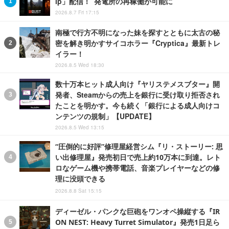
ip」配信！ 発電所の再稼働が可能に
2026.8.7 Fri 17:15
南極で行方不明になった妹を探すとともに太古の秘
密を解き明かすサイコホラー『Cryptica』最新トレ
イラー！
2026.8.5 Wed 18:30
数十万本ヒット成人向け『ヤリステメスブター』開
発者、Steamからの売上を銀行に受け取り拒否され
たことを明かす。今も続く「銀行による成人向けコ
ンテンツの規制」【UPDATE】
2026.8.5 Wed 13:15
“圧倒的に好評”修理屋経営シム『リ・ストーリー: 思
い出修理屋』発売初日で売上約10万本に到達。レト
ロなゲーム機や携帯電話、音楽プレイヤーなどの修
理に没頭できる
2026.8.8 Sat 15:15
ディーゼル・パンクな巨砲をワンオペ操縦する『IR
ON NEST: Heavy Turret Simulator』発売1日足ら