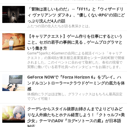
「冒険は楽しいものだ」 ─『FF11』と『ウィザードリ
ィ ヴァリアンツ ダフネ』、"優しくないRPG"の沼にど
っぷり沈んだ4人の話
ふたつの沼の住人たちが語る奥深さとは。
【キャリアクエスト】ゲーム作りを仕事にするという
こと。セガの若手の事例に見る，ゲームプログラマと
いう働き方
Game*Sparkと4Gamerの合同による就活イベント「キャリア
クエスト」の第4回が東京都立産業貿易センター浜松町館で開催
されました。このイベントに合わせて取材した、各社の現場で
実際に働いている若手社員へのインタビューをお届けします。
GeForce NOWで『Forza Horizon 6』をプレイ。ハ
ンドルコントローラー×クラウドゲーミングの底力を体
感
体感的にラグはほぼ無し。グラフィックスはもちろん最高設定
でプレイ可能！
クーデレからスタイル抜群お姉さんまでよりどりみど
りな人外娘たちとホテル経営しよう！「クトゥルフ×美
少女」テーマのADV『ヨグ=ソトースの庭』が日本語
対応