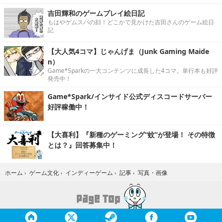
吉田輝和のゲームプレイ絵日記
もはやゲムスパの顔！どこかで見かけた吉田さんのゲーム絵日
記
【大人気4コマ】じゃんげま（Junk Gaming Maide
n）
Game*Sparkの一大コンテンツに成長した4コマ。単行本も好評
発売中！
Game*Spark/インサイド公式ディスコードサーバー
好評稼働中！
【大喜利】『新種のゲーミング“蚊”が登場！ その特徴
とは？』回答募集中！
写真・画像
ホーム
›
ゲーム文化
›
インディーゲーム
›
記事
›