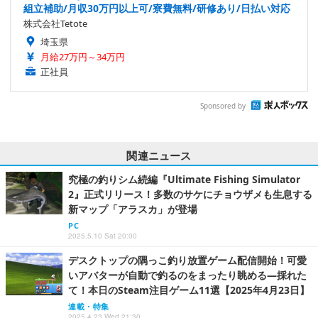
組立補助/月収30万円以上可/寮費無料/研修あり/日払い対応
株式会社Tetote
埼玉県
月給27万円～34万円
正社員
Sponsored by
関連ニュース
究極の釣りシム続編『Ultimate Fishing Simulator
2』正式リリース！多数のサケにチョウザメも生息する
新マップ「アラスカ」が登場
PC
2025.5.10 Sat 20:00
デスクトップの隅っこ釣り放置ゲーム配信開始！可愛
いアバターが自動で釣るのをまったり眺める―採れた
て！本日のSteam注目ゲーム11選【2025年4月23日】
連載・特集
2025.4.23 Wed 21:30