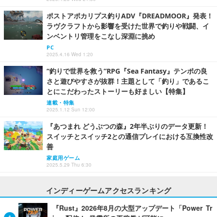
ポストアポカリプス釣りADV『DREADMOOR』発表！
ラヴクラフトから影響を受けた世界で釣りや戦闘、イ
ンベントリ管理をこなし深淵に挑め
PC
2025.4.16 Wed 1:20
“釣りで世界を救う”RPG『Sea Fantasy』テンポの良
さと遊びやすさが抜群！主題として「釣り」であるこ
とにこだわったストーリーも好ましい【特集】
連載・特集
2025.1.12 Sun 12:00
『あつまれ どうぶつの森』2年半ぶりのデータ更新！
スイッチとスイッチ2との通信プレイにおける互換性改
善
家庭用ゲーム
2025.5.29 Thu 6:30
インディーゲームアクセスランキング
『Rust』2026年8月の大型アップデート「Power Tr