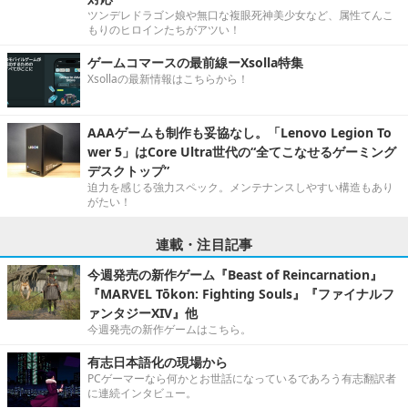
ツンデレドラゴン娘や無口な複眼死神美少女など、属性てんこ
もりのヒロインたちがアツい！
ゲームコマースの最前線ーXsolla特集
Xsollaの最新情報はこちらから！
AAAゲームも制作も妥協なし。「Lenovo Legion To
wer 5」はCore Ultra世代の“全てこなせるゲーミング
デスクトップ”
迫力を感じる強力スペック。メンテナンスしやすい構造もあり
がたい！
連載・注目記事
今週発売の新作ゲーム『Beast of Reincarnation』
『MARVEL Tōkon: Fighting Souls』『ファイナルフ
ァンタジーXIV』他
今週発売の新作ゲームはこちら。
有志日本語化の現場から
PCゲーマーなら何かとお世話になっているであろう有志翻訳者
に連続インタビュー。