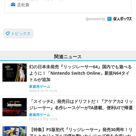
正社員
Sponsored by
トピックス
関連ニュース
幻の日本未発売『リッジレーサー64』国内でも遊べる
ように！「Nintendo Switch Online」新規N64タイ
トルが追加
家庭用ゲーム
2025.5.16 Fri 10:25
「スイッチ2」発売日はドリフトだ！『アケアカ2 リッ
ジレーサー』名作レースゲーがTA搭載、便利UIで帰還
家庭用ゲーム
2025.4.3 Thu 10:54
【特集】PS版初代『リッジレーサー』発売30周年！リ
アルとカジュアルで揺れ動いたシリーズ作を今追いか