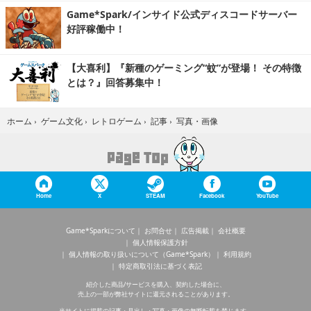
Game*Spark/インサイド公式ディスコードサーバー
好評稼働中！
【大喜利】『新種のゲーミング“蚊”が登場！ その特徴
とは？』回答募集中！
写真・画像
ホーム
›
ゲーム文化
›
レトロゲーム
›
記事
›
Home
X
STEAM
Facebook
YouTube
Game*Sparkについて
お問合せ
広告掲載
会社概要
個人情報保護方針
個人情報の取り扱いについて（Game*Spark）
利用規約
特定商取引法に基づく表記
紹介した商品/サービスを購入、契約した場合に、
売上の一部が弊社サイトに還元されることがあります。
当サイトに掲載の記事・見出し・写真・画像の無断転載を禁じます。