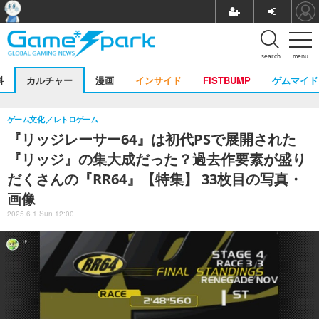
search
menu
料
カルチャー
漫画
インサイド
FISTBUMP
ゲムマイド
ゲーム文化
レトロゲーム
『リッジレーサー64』は初代PSで展開された
『リッジ』の集大成だった？過去作要素が盛り
だくさんの『RR64』【特集】 33枚目の写真・
画像
2025.6.1 Sun 12:00