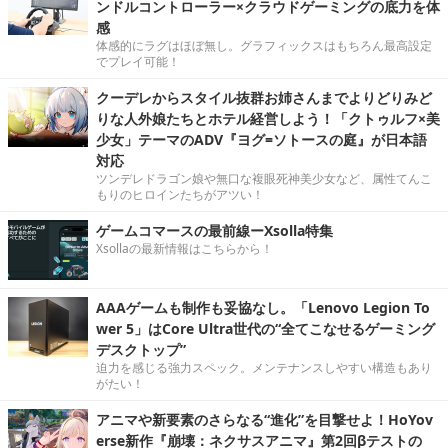
ンドルコントローラー×クラウドゲーミングの底力を体
感
体感的にラグはほぼ無し。グラフィックスはもちろん最高設定
でプレイ可能！
クーデレからスタイル抜群お姉さんまでよりどりみど
りな人外娘たちとホテル経営しよう！「クトゥルフ×美
少女」テーマのADV『ヨグ=ソトースの庭』が日本語
対応
ツンデレドラゴン娘や無口な複眼死神美少女など、属性てんこ
もりのヒロインたちがアツい！
ゲームコマースの最前線ーXsolla特集
Xsollaの最新情報はこちらから！
AAAゲームも制作も妥協なし。「Lenovo Legion To
wer 5」はCore Ultra世代の“全てこなせるゲーミング
デスクトップ”
迫力を感じる強力スペック。メンテナンスしやすい構造もあり
がたい！
アニマや新要素のさらなる“進化”を目撃せよ！HoYov
erse新作『崩壊：ネクサスアニマ』第2回βテストの