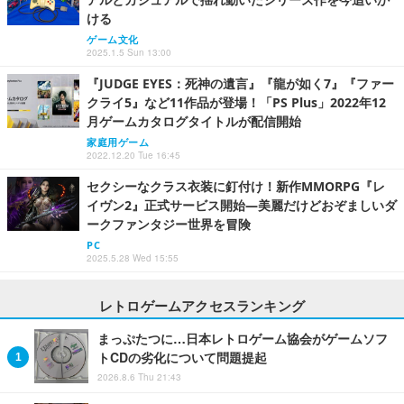
ける
ゲーム文化
2025.1.5 Sun 13:00
『JUDGE EYES：死神の遺言』『龍が如く7』『ファー
クライ5』など11作品が登場！「PS Plus」2022年12
月ゲームカタログタイトルが配信開始
家庭用ゲーム
2022.12.20 Tue 16:45
セクシーなクラス衣装に釘付け！新作MMORPG『レ
イヴン2』正式サービス開始―美麗だけどおぞましいダ
ークファンタジー世界を冒険
PC
2025.5.28 Wed 15:55
レトロゲームアクセスランキング
まっぷたつに…日本レトロゲーム協会がゲームソフ
トCDの劣化について問題提起
2026.8.6 Thu 21:43