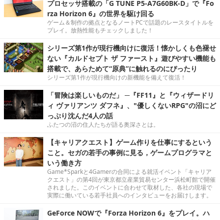
プロセッサ搭載の「G TUNE P5-A7G60BK-D」で『Fo
rza Horizon 6』の世界を駆け回る
ゲーム＆制作の拠点となるノートPCで話題のレースタイトルを
プレイ。放熱性能もチェックしました！
シリーズ第1作が現行機向けに復活！懐かしくも色褪せ
ない『カルドセプト ザ ファースト』遊びやすい機能も
搭載で、あらためて“原典”に触れるのにぴったり
シリーズ第1作が現行機向けの新機能を備えて復活！
「冒険は楽しいものだ」 ─『FF11』と『ウィザードリ
ィ ヴァリアンツ ダフネ』、"優しくないRPG"の沼にど
っぷり沈んだ4人の話
ふたつの沼の住人たちが語る奥深さとは。
【キャリアクエスト】ゲーム作りを仕事にするという
こと。セガの若手の事例に見る，ゲームプログラマと
いう働き方
Game*Sparkと4Gamerの合同による就活イベント「キャリア
クエスト」の第4回が東京都立産業貿易センター浜松町館で開催
されました。このイベントに合わせて取材した、各社の現場で
実際に働いている若手社員へのインタビューをお届けします。
GeForce NOWで『Forza Horizon 6』をプレイ。ハ