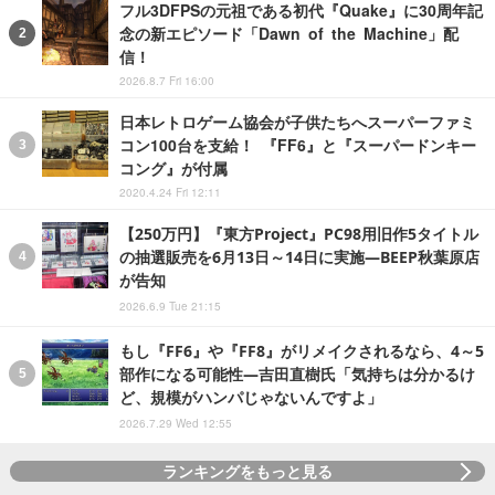
フル3DFPSの元祖である初代『Quake』に30周年記
念の新エピソード「Dawn of the Machine」配
信！
2026.8.7 Fri 16:00
日本レトロゲーム協会が子供たちへスーパーファミ
コン100台を支給！ 『FF6』と『スーパードンキー
コング』が付属
2020.4.24 Fri 12:11
【250万円】『東方Project』PC98用旧作5タイトル
の抽選販売を6月13日～14日に実施―BEEP秋葉原店
が告知
2026.6.9 Tue 21:15
もし『FF6』や『FF8』がリメイクされるなら、4～5
部作になる可能性―吉田直樹氏「気持ちは分かるけ
ど、規模がハンパじゃないんですよ」
2026.7.29 Wed 12:55
ランキングをもっと見る