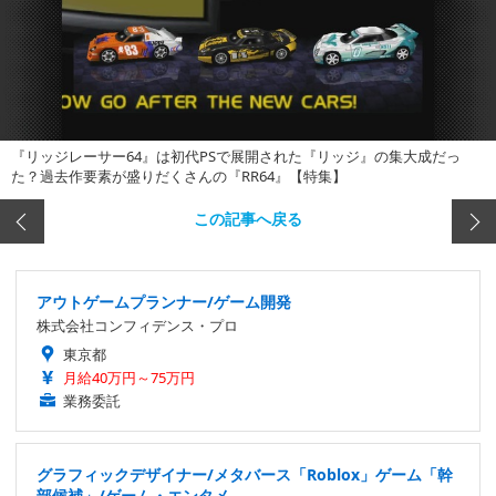
『リッジレーサー64』は初代PSで展開された『リッジ』の集大成だっ
た？過去作要素が盛りだくさんの『RR64』【特集】
この記事へ戻る
アウトゲームプランナー/ゲーム開発
株式会社コンフィデンス・プロ
東京都
月給40万円～75万円
業務委託
グラフィックデザイナー/メタバース「Roblox」ゲーム「幹
部候補」/ゲーム・エンタメ