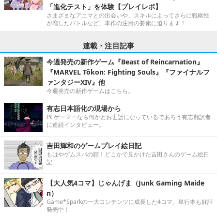
「進化テスト」を体験【プレイレポ】
さまざまなアニマとの出会いや、スキルによってさらに戦略性
が増したバトルなど、本作の注目の要素に迫ります！
連載・注目記事
今週発売の新作ゲーム『Beast of Reincarnation』
『MARVEL Tōkon: Fighting Souls』『ファイナルフ
ァンタジーXIV』他
今週発売の新作ゲームはこちら。
有志日本語化の現場から
PCゲーマーなら何かとお世話になっているであろう有志翻訳者
に連続インタビュー。
吉田輝和のゲームプレイ絵日記
もはやゲムスパの顔！どこかで見かけた吉田さんのゲーム絵日
記
【大人気4コマ】じゃんげま（Junk Gaming Maide
n）
Game*Sparkの一大コンテンツに成長した4コマ。単行本も好評
発売中！